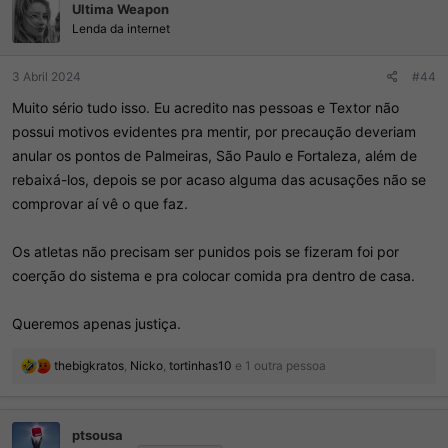
Ultima Weapon
Lenda da internet
3 Abril 2024
#44
Muito sério tudo isso. Eu acredito nas pessoas e Textor não
possui motivos evidentes pra mentir, por precaução deveriam
anular os pontos de Palmeiras, São Paulo e Fortaleza, além de
rebaixá-los, depois se por acaso alguma das acusações não se
comprovar aí vê o que faz.
Os atletas não precisam ser punidos pois se fizeram foi por
coerção do sistema e pra colocar comida pra dentro de casa.
Queremos apenas justiça.
R
thebigkratos
,
Nicko
,
tortinhas10
e 1 outra pessoa
e
a
ç
ptsousa
õ