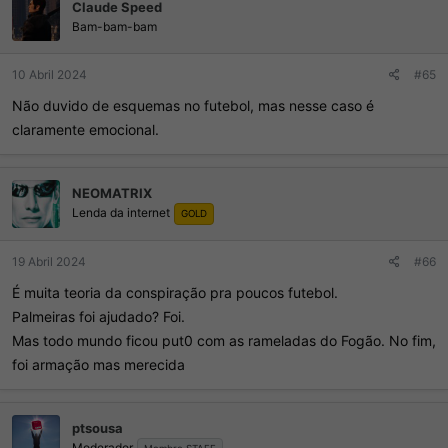
Claude Speed
õ
e
Bam-bam-bam
s
:
10 Abril 2024
#65
Não duvido de esquemas no futebol, mas nesse caso é
claramente emocional.
NEOMATRIX
Lenda da internet
GOLD
19 Abril 2024
#66
É muita teoria da conspiração pra poucos futebol.
Palmeiras foi ajudado? Foi.
Mas todo mundo ficou put0 com as rameladas do Fogão. No fim,
foi armação mas merecida
ptsousa
Moderador