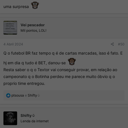
uma surpresa
Vei pescador
Mil pontos, LOL!
4 Abril 2024
#50
Q o futebol BR faz tempo q é de cartas marcadas, isso é fato. E
hj em dia q tudo é BET, danou-se
Resta saber o q o Textor vai conseguir provar, em relação ao
campeonato q o Botinha perdeu me parece muito óbvio q o
proprio time entregou.
R
ptsousa
e
Shifty♤
e
a
ç
Shifty♤
õ
e
Lenda da internet
s