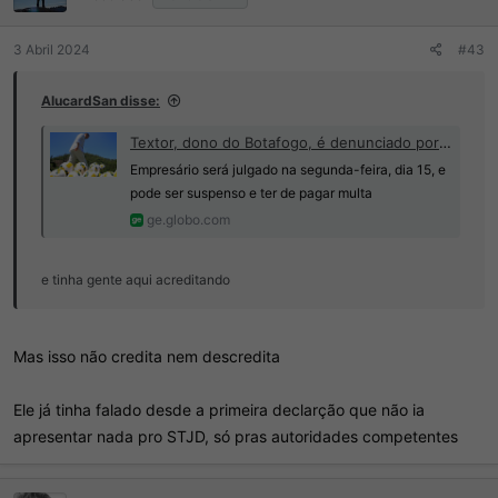
s
:
3 Abril 2024
#43
AlucardSan disse:
Textor, dono do Botafogo, é denunciado por não apresentar provas de manipulação ao STJD | Ge
Empresário será julgado na segunda-feira, dia 15, e
pode ser suspenso e ter de pagar multa
ge.globo.com
e tinha gente aqui acreditando
Mas isso não credita nem descredita
Ele já tinha falado desde a primeira declarção que não ia
apresentar nada pro STJD, só pras autoridades competentes