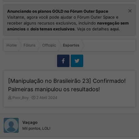
Anunciando os planos GOLD no Fórum Outer Space
Visitante, agora você pode ajudar o Fórum Outer Space e
receber alguns recursos exclusivos, incluindo
navegação sem
anúncios
e
dois temas exclusivos
. Veja os detalhes
aqui.
Home
Fóruns
Offtopic
Esportes
[Manipulação no Brasileirão 23] Confirmado!
Palmeiras manipulou os resultados!
I
D
Poor_Boy
2 Abril 2024
n
a
i
t
c
a
i
d
Vaçago
a
e
Mil pontos, LOL!
d
I
o
n