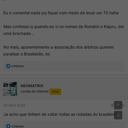
disponíveis), e vão abrir investigação mais profunda com a PF.
Eu n comentei nada pq fiquei com medo de levar um T0 haha
Ainda questionaram bem como a CBF e o STJD não fizeram nada
até agora.
Mas confesso q quando eu vi os nomes de Romário e Kajuru, dei
Até quem fez pergunta em tom de ironia saiu com um semblante
uma brochada...
diferente da sessão secreta.
No mais, aparentemente a associação dos árbitros querem
paralisar o Brasileirão, lol.
R
cmsnes
e
a
ç
NEOMATRIX
õ
Lenda da internet
e
GOLD
s
:
23 Abril 2024
#70
Ja acho que tinham de voltar todas as rodadas do brasileirão
R
cmsnes