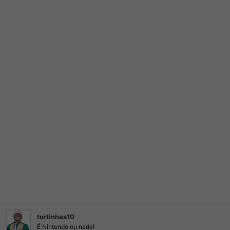
:
tortinhas10
É Nintendo ou nada!