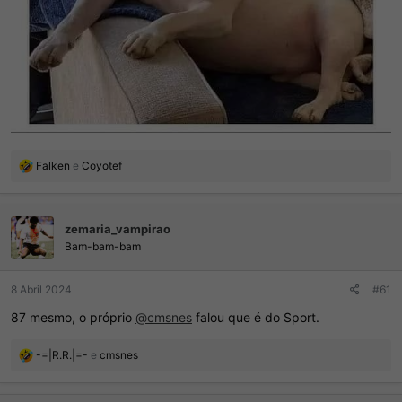
R
Falken
e
Coyotef
e
a
ç
zemaria_vampirao
õ
e
Bam-bam-bam
s
:
8 Abril 2024
#61
87 mesmo, o próprio
@cmsnes
falou que é do Sport.
R
-=|R.R.|=-
e
cmsnes
e
a