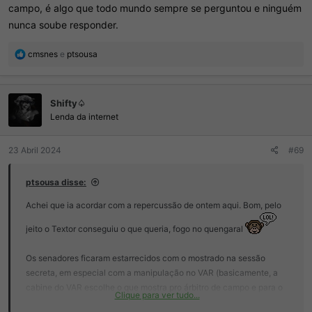
campo, é algo que todo mundo sempre se perguntou e ninguém
Ainda questionaram bem como a CBF e o STJD não fizeram nada
nunca soube responder.
até agora.
R
cmsnes
e
ptsousa
Até quem fez pergunta em tom de ironia saiu com um semblante
e
diferente da sessão secreta
a
ç
Shifty♤
õ
e
Lenda da internet
s
:
23 Abril 2024
#69
ptsousa disse:
Achei que ia acordar com a repercussão de ontem aqui. Bom, pelo
jeito o Textor conseguiu o que queria, fogo no quengaral
Os senadores ficaram estarrecidos com o mostrado na sessão
secreta, em especial com a manipulação no VAR (basicamente, a
cabine do VAR escolhe o que mostra pro árbitro de campo e para o
Clique para ver tudo...
telão, que é uma fração das imagens de diferentes ângulos