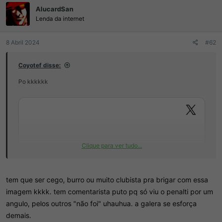
ç
AlucardSan
õ
e
Lenda da internet
s
:
8 Abril 2024
#62
Coyotef disse:
Po kkkkkk
Clique para ver tudo...
tem que ser cego, burro ou muito clubista pra brigar com essa
imagem kkkk. tem comentarista puto pq só viu o penalti por um
angulo, pelos outros "não foi" uhauhua. a galera se esforça
demais.