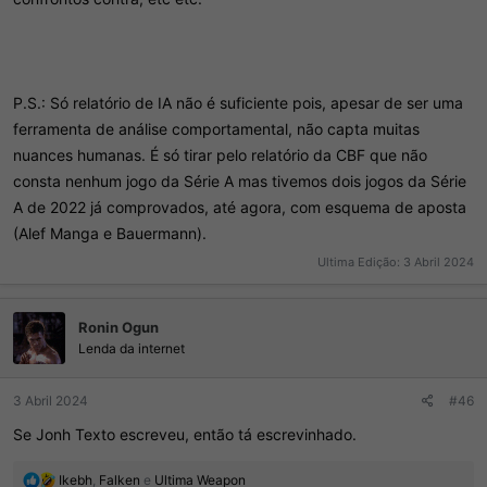
P.S.: Só relatório de IA não é suficiente pois, apesar de ser uma
ferramenta de análise comportamental, não capta muitas
nuances humanas. É só tirar pelo relatório da CBF que não
consta nenhum jogo da Série A mas tivemos dois jogos da Série
A de 2022 já comprovados, até agora, com esquema de aposta
(Alef Manga e Bauermann).
Ultima Edição:
3 Abril 2024
Ronin Ogun
Lenda da internet
3 Abril 2024
#46
Se Jonh Texto escreveu, então tá escrevinhado.
R
Ikebh
,
Falken
e
Ultima Weapon