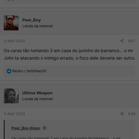
e
a
ç
Poor_Boy
õ
e
Lenda da internet
s
:
3 Abril 2024
#47
Os caras tão tomando 3 em casa do juninho do barranco… o mr
John ta atacando o inimigo errado, o foco dele deveria ser outro.
R
Nicko
e
tortinhas10
e
a
ç
Ultima Weapon
õ
e
Lenda da internet
s
:
3 Abril 2024
#48
Poor_Boy disse:
Os caras tão tomando 3 em casa do juninho do barranco… o mr