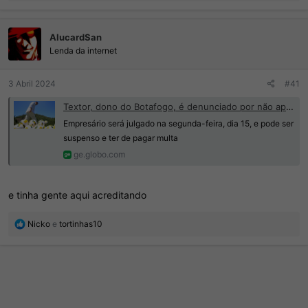
e
a
ç
AlucardSan
õ
e
Lenda da internet
s
:
3 Abril 2024
#41
Textor, dono do Botafogo, é denunciado por não apresentar provas de manipulação ao STJD | Ge
Empresário será julgado na segunda-feira, dia 15, e pode ser
suspenso e ter de pagar multa
ge.globo.com
e tinha gente aqui acreditando
R
Nicko
e
tortinhas10
e
a
ç
õ
e
s