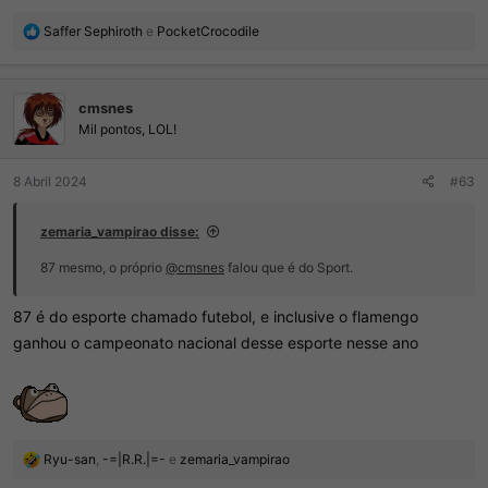
R
Saffer Sephiroth
e
PocketCrocodile
e
a
ç
cmsnes
õ
e
Mil pontos, LOL!
s
:
8 Abril 2024
#63
zemaria_vampirao disse:
87 mesmo, o próprio
@cmsnes
falou que é do Sport.
87 é do esporte chamado futebol, e inclusive o flamengo
ganhou o campeonato nacional desse esporte nesse ano
R
Ryu-san
,
-=|R.R.|=-
e
zemaria_vampirao
e