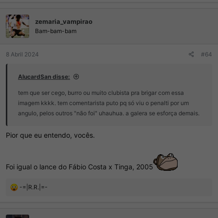
a
ç
zemaria_vampirao
õ
e
Bam-bam-bam
s
:
8 Abril 2024
#64
AlucardSan disse:
tem que ser cego, burro ou muito clubista pra brigar com essa
imagem kkkk. tem comentarista puto pq só viu o penalti por um
angulo, pelos outros "não foi" uhauhua. a galera se esforça demais.
Pior que eu entendo, vocês.
Foi igual o lance do Fábio Costa x Tinga, 2005
R
-=|R.R.|=-
e
a
ç