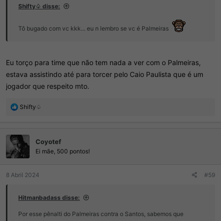
Shifty♤ disse:
Tô bugado com vc kkk... eu n lembro se vc é Palmeiras
Eu torço para time que não tem nada a ver com o Palmeiras,
estava assistindo até para torcer pelo Caio Paulista que é um
jogador que respeito mto.
R
Shifty♤
e
a
ç
Coyotef
õ
e
Ei mãe, 500 pontos!
s
:
8 Abril 2024
#59
Hitmanbadass disse:
Por esse pênalti do Palmeiras contra o Santos, sabemos que