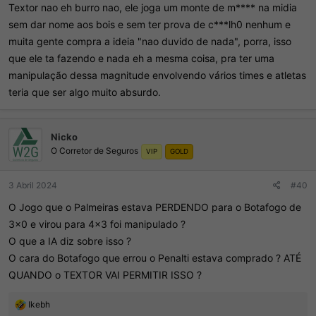
Textor nao eh burro nao, ele joga um monte de m**** na midia
sem dar nome aos bois e sem ter prova de c***lh0 nenhum e
muita gente compra a ideia "nao duvido de nada", porra, isso
que ele ta fazendo e nada eh a mesma coisa, pra ter uma
manipulação dessa magnitude envolvendo vários times e atletas
teria que ser algo muito absurdo.
Nicko
O Corretor de Seguros
VIP
GOLD
3 Abril 2024
#40
O Jogo que o Palmeiras estava PERDENDO para o Botafogo de
3x0 e virou para 4x3 foi manipulado ?
O que a IA diz sobre isso ?
O cara do Botafogo que errou o Penalti estava comprado ? ATÉ
QUANDO o TEXTOR VAI PERMITIR ISSO ?
R
Ikebh