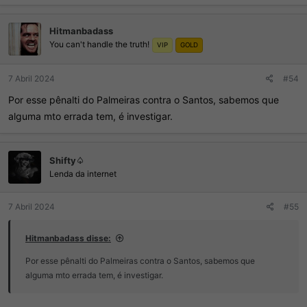
a
ç
Hitmanbadass
õ
You can't handle the truth!
e
VIP
GOLD
s
:
7 Abril 2024
#54
Por esse pênalti do Palmeiras contra o Santos, sabemos que
alguma mto errada tem, é investigar.
Shifty♤
Lenda da internet
7 Abril 2024
#55
Hitmanbadass disse:
Por esse pênalti do Palmeiras contra o Santos, sabemos que
alguma mto errada tem, é investigar.