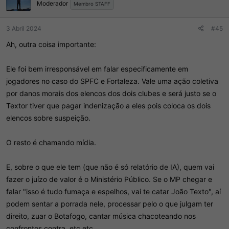
Moderador
e
Membro STAFF
s
:
3 Abril 2024
#45
Ah, outra coisa importante:
Ele foi bem irresponsável em falar especificamente em
jogadores no caso do SPFC e Fortaleza. Vale uma ação coletiva
por danos morais dos elencos dos dois clubes e será justo se o
Textor tiver que pagar indenização a eles pois coloca os dois
elencos sobre suspeição.
O resto é chamando mídia.
E, sobre o que ele tem (que não é só relatório de IA), quem vai
fazer o juízo de valor é o Ministério Público. Se o MP chegar e
falar "isso é tudo fumaça e espelhos, vai te catar João Texto", aí
podem sentar a porrada nele, processar pelo o que julgam ter
direito, zuar o Botafogo, cantar música chacoteando nos
confrontos contra, etc etc.