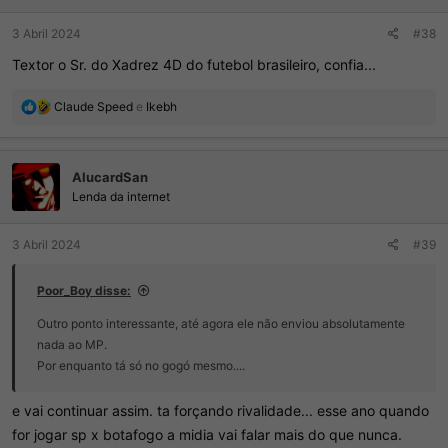
3 Abril 2024
#38
Textor o Sr. do Xadrez 4D do futebol brasileiro, confia...
R
Claude Speed
e
Ikebh
e
a
ç
AlucardSan
õ
e
Lenda da internet
s
:
3 Abril 2024
#39
Poor_Boy disse:
Outro ponto interessante, até agora ele não enviou absolutamente
nada ao MP.
Por enquanto tá só no gogó mesmo....
e vai continuar assim. ta forçando rivalidade... esse ano quando
for jogar sp x botafogo a midia vai falar mais do que nunca.