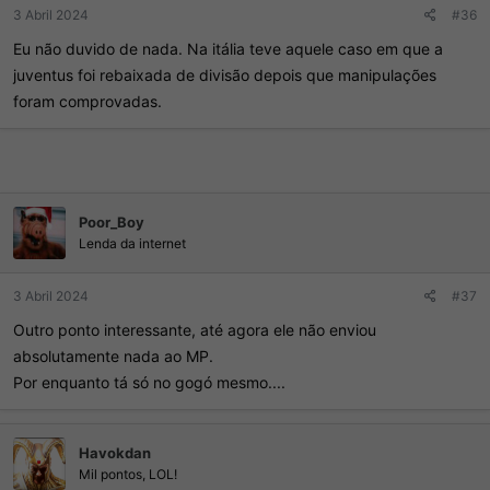
r
í
3 Abril 2024
#36
d
c
Eu não duvido de nada. Na itália teve aquele caso em que a
o
i
t
o
juventus foi rebaixada de divisão depois que manipulações
ó
foram comprovadas.
p
i
c
o
Poor_Boy
Lenda da internet
3 Abril 2024
#37
Outro ponto interessante, até agora ele não enviou
absolutamente nada ao MP.
Por enquanto tá só no gogó mesmo....
Havokdan
Mil pontos, LOL!