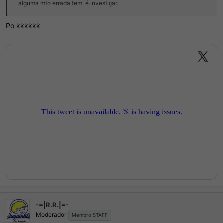
alguma mto errada tem, é investigar.
Po kkkkkk
-=|R.R.|=-
Moderador
Membro STAFF