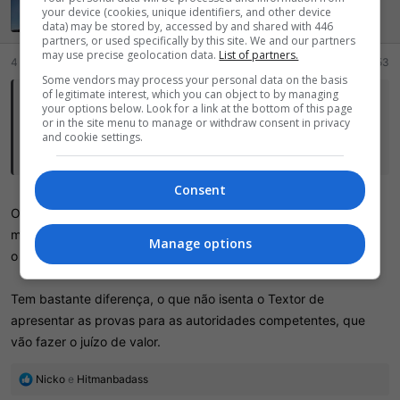
ptsousa
your device (cookies, unique identifiers, and other device
Moderador
Membro STAFF
data) may be stored by, accessed by and shared with 446
partners, or used specifically by this site. We and our partners
may use precise geolocation data.
List of partners.
4 Abril 2024
#53
Some vendors may process your personal data on the basis
of legitimate interest, which you can object to by managing
tortinhas10 disse:
your options below. Look for a link at the bottom of this page
or in the site menu to manage or withdraw consent in privacy
O que o Textor anda falando é que foi tudo armado para o Palmeiras
and cookie settings.
ganhar.
Consent
O que ele falou foi que o Palmeiras se beneficiou das
manipulações e não que armaram pro Palmeiras ganhar ou que
Manage options
o Palmeiras fez alguma coisa.
Tem bastante diferença, o que não isenta o Textor de
apresentar as provas para as autoridades competentes, que
vão fazer o juízo de valor.
R
Nicko
e
Hitmanbadass
e