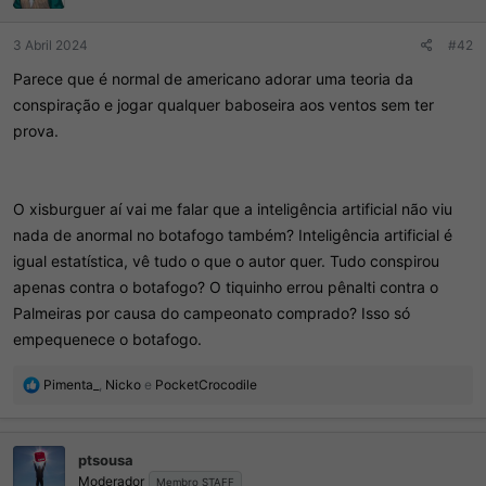
3 Abril 2024
#42
Parece que é normal de americano adorar uma teoria da
conspiração e jogar qualquer baboseira aos ventos sem ter
prova.
O xisburguer aí vai me falar que a inteligência artificial não viu
nada de anormal no botafogo também? Inteligência artificial é
igual estatística, vê tudo o que o autor quer. Tudo conspirou
apenas contra o botafogo? O tiquinho errou pênalti contra o
Palmeiras por causa do campeonato comprado? Isso só
empequenece o botafogo.
R
Pimenta_
,
Nicko
e
PocketCrocodile
e
a
ç
ptsousa
õ
Moderador
e
Membro STAFF