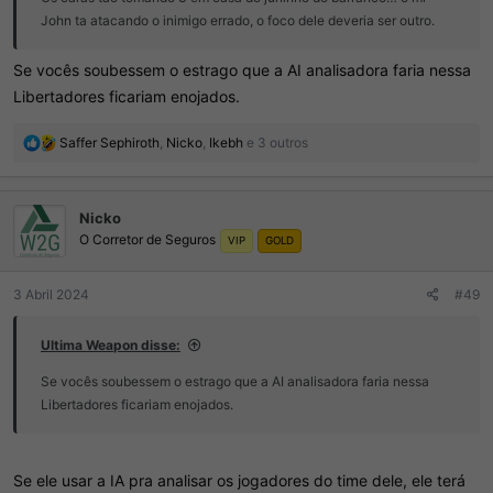
John ta atacando o inimigo errado, o foco dele deveria ser outro.
Se vocês soubessem o estrago que a AI analisadora faria nessa
Libertadores ficariam enojados.
R
Saffer Sephiroth
,
Nicko
,
Ikebh
e 3 outros
e
a
ç
Nicko
õ
O Corretor de Seguros
e
VIP
GOLD
s
:
3 Abril 2024
#49
Ultima Weapon disse:
Se vocês soubessem o estrago que a AI analisadora faria nessa
Libertadores ficariam enojados.
Se ele usar a IA pra analisar os jogadores do time dele, ele terá