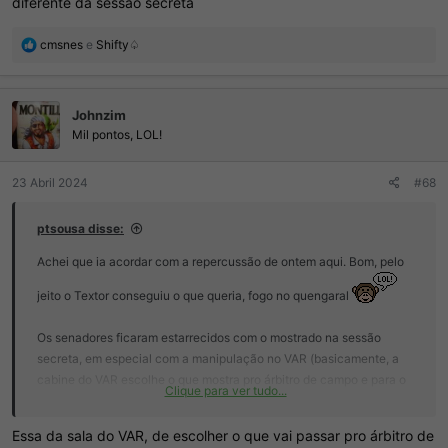
diferente da sessão secreta
R
cmsnes
e
Shifty♤
e
a
ç
Johnzim
õ
e
Mil pontos, LOL!
s
:
23 Abril 2024
#68
ptsousa disse:
Achei que ia acordar com a repercussão de ontem aqui. Bom, pelo
jeito o Textor conseguiu o que queria, fogo no quengaral
Os senadores ficaram estarrecidos com o mostrado na sessão
secreta, em especial com a manipulação no VAR (basicamente, a
cabine do VAR escolhe o que mostra pro árbitro de campo e para o
Clique para ver tudo...
telão, que é uma fração das imagens de diferentes ângulos
disponíveis), e vão abrir investigação mais profunda com a PF.
Essa da sala do VAR, de escolher o que vai passar pro árbitro de