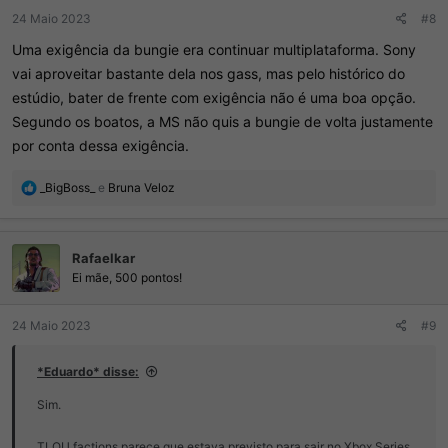
:
24 Maio 2023
#8
Uma exigência da bungie era continuar multiplataforma. Sony
vai aproveitar bastante dela nos gass, mas pelo histórico do
estúdio, bater de frente com exigência não é uma boa opção.
Segundo os boatos, a MS não quis a bungie de volta justamente
por conta dessa exigência.
R
_BigBoss_
e
Bruna Veloz
e
a
ç
Rafaelkar
õ
e
Ei mãe, 500 pontos!
s
:
24 Maio 2023
#9
*Eduardo* disse:
Sim.
TLOU factions parece que estava previsto para sair no Xbox Series.