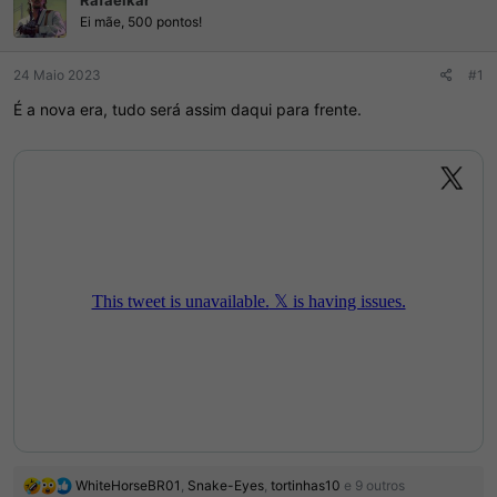
Rafaelkar
a
e
Ei mãe, 500 pontos!
d
I
o
n
r
í
24 Maio 2023
#1
d
c
É a nova era, tudo será assim daqui para frente.
o
i
t
o
ó
p
i
c
o
R
WhiteHorseBR01
,
Snake-Eyes
,
tortinhas10
e 9 outros