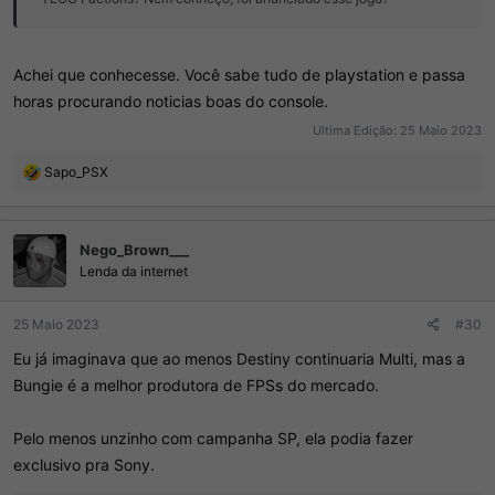
Achei que conhecesse. Você sabe tudo de playstation e passa
horas procurando noticias boas do console.
Ultima Edição:
25 Maio 2023
R
Sapo_PSX
e
a
ç
Nego_Brown___
õ
e
Lenda da internet
s
:
25 Maio 2023
#30
Eu já imaginava que ao menos Destiny continuaria Multi, mas a
Bungie é a melhor produtora de FPSs do mercado.
Pelo menos unzinho com campanha SP, ela podia fazer
exclusivo pra Sony.