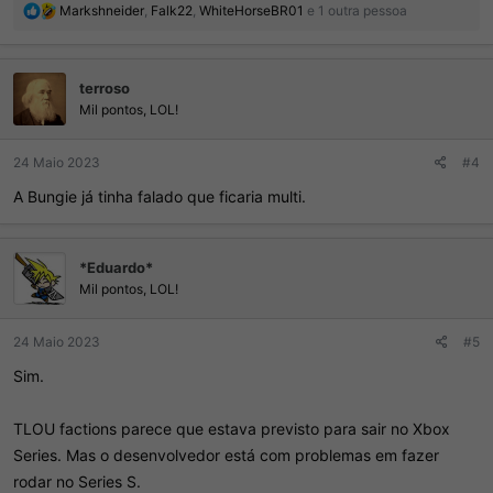
R
Markshneider
,
Falk22
,
WhiteHorseBR01
e 1 outra pessoa
e
a
ç
terroso
õ
e
Mil pontos, LOL!
s
:
24 Maio 2023
#4
A Bungie já tinha falado que ficaria multi.
*Eduardo*
Mil pontos, LOL!
24 Maio 2023
#5
Sim.
TLOU factions parece que estava previsto para sair no Xbox
Series. Mas o desenvolvedor está com problemas em fazer
rodar no Series S.