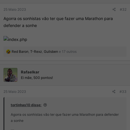
s
:
25 Maio 2023
#32
Agorra os sonhistas vão ter que fazer uma Marathon para
defender a sonhe
R
Red Baron
,
T-Rexz
,
Guilsben
e 17 outros
e
a
ç
Rafaelkar
õ
e
Ei mãe, 500 pontos!
s
:
25 Maio 2023
#33
tortinhas10 disse:
Agorra os sonhistas vão ter que fazer uma Marathon para defender
a sonhe