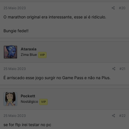
25 Maio 2023
#20
O marathon original era interessante, esse ai é ridiculo.
Bungie fede!!
Ataraxia
Zima Blue
VIP
25 Maio 2023
#21
É arriscado esse jogo surgir no Game Pass e não na Plus.
Pockett
Nostálgico
VIP
25 Maio 2023
#22
se for ftp irei testar no pc