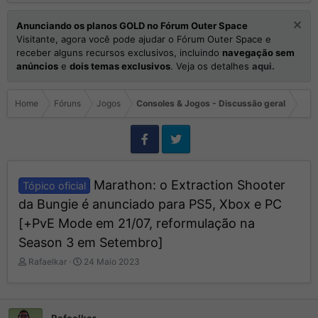
Anunciando os planos GOLD no Fórum Outer Space
Visitante, agora você pode ajudar o Fórum Outer Space e
receber alguns recursos exclusivos, incluindo
navegação sem
anúncios
e
dois temas exclusivos
. Veja os detalhes
aqui.
Home
Fóruns
Jogos
Consoles & Jogos - Discussão geral
Marathon: o Extraction Shooter
Tópico oficial
da Bungie é anunciado para PS5, Xbox e PC
[+PvE Mode em 21/07, reformulação na
Season 3 em Setembro]
I
D
Rafaelkar
24 Maio 2023
n
a
i
t
c
a
i
d