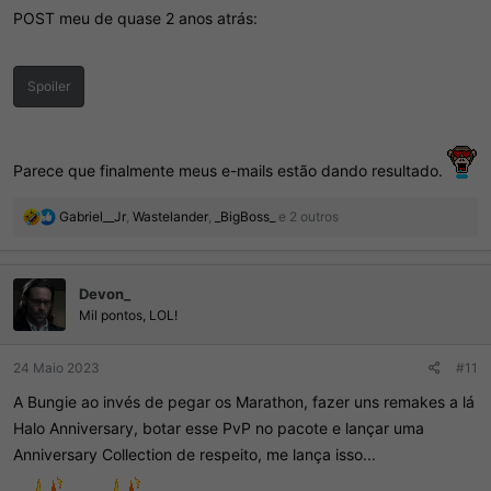
POST meu de quase 2 anos atrás:
Spoiler
Parece que finalmente meus e-mails estão dando resultado.
R
Gabriel__Jr
,
Wastelander
,
_BigBoss_
e 2 outros
e
a
ç
Devon_
õ
e
Mil pontos, LOL!
s
:
24 Maio 2023
#11
A Bungie ao invés de pegar os Marathon, fazer uns remakes a lá
Halo Anniversary, botar esse PvP no pacote e lançar uma
Anniversary Collection de respeito, me lança isso...