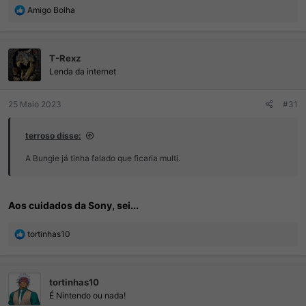
R
Amigo Bolha
e
a
ç
T-Rexz
õ
e
Lenda da internet
s
:
25 Maio 2023
#31
terroso disse:
A Bungie já tinha falado que ficaria multi.
Aos cuidados da Sony, sei...
R
tortinhas10
e
a
ç
tortinhas10
õ
e
É Nintendo ou nada!