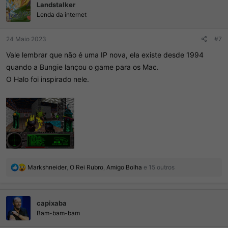
Landstalker
Lenda da internet
24 Maio 2023
#7
Vale lembrar que não é uma IP nova, ela existe desde 1994
quando a Bungie lançou o game para os Mac.
O Halo foi inspirado nele.
R
Markshneider
,
O Rei Rubro
,
Amigo Bolha
e 15 outros
e
a
ç
capixaba
õ
e
Bam-bam-bam
s