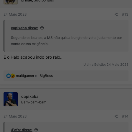
Ei mãe, 500 pontos!
s
:
24 Maio 2023
#13
capixaba disse:
Segundo os boatos, a MS não quis a bungie de volta justamente por
conta dessa exigência.
E o Halo acabou indo pro ralo...
Ultima Edição:
24 Maio 2023
R
multigamer
e
_BigBoss_
e
a
ç
capixaba
õ
e
Bam-bam-bam
s
:
24 Maio 2023
#14
:Fofo: disse: