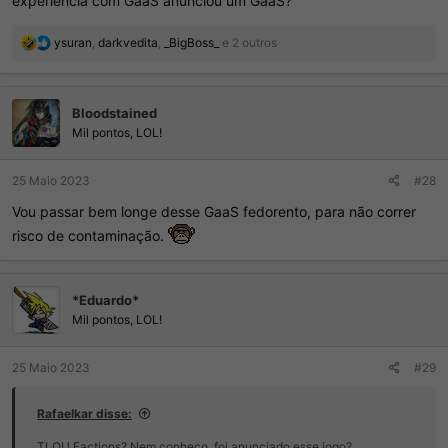
experiência com GaaS anunciou um GaaS?
R
ysuran
,
darkvedita
,
_BigBoss_
e 2 outros
e
a
ç
Bloodstained
õ
e
Mil pontos, LOL!
s
:
25 Maio 2023
#28
Vou passar bem longe desse GaaS fedorento, para não correr
risco de contaminação.
*Eduardo*
Mil pontos, LOL!
25 Maio 2023
#29
Rafaelkar disse:
TLOU Factions? Nem conheço, foi anunciado esse jogo?