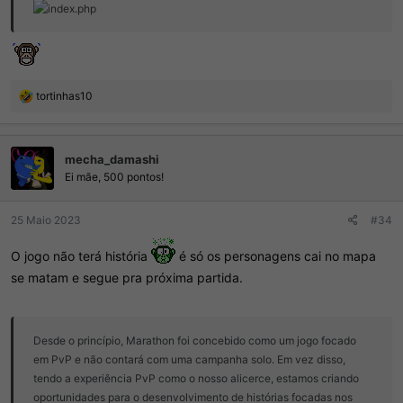
R
tortinhas10
e
a
ç
mecha_damashi
õ
e
Ei mãe, 500 pontos!
s
:
25 Maio 2023
#34
O jogo não terá história
é só os personagens cai no mapa
se matam e segue pra próxima partida.
Desde o princípio, Marathon foi concebido como um jogo focado
em PvP e não contará com uma campanha solo. Em vez disso,
tendo a experiência PvP como o nosso alicerce, estamos criando
oportunidades para o desenvolvimento de histórias focadas nos