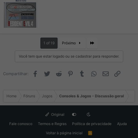
Last
1 of 19
Próximo
Você tem que estar logado ou se cadastrar para responder.
Facebook
Twitter
Reddit
Pinterest
Tumblr
WhatsApp
Email
Link
Compartilhar:
Home
Fóruns
Jogos
Consoles & Jogos - Discussão geral
Original
Fale conosco
Termos e Regras
Política de privacidade
Ajuda
Voltar à página inicial
R
S