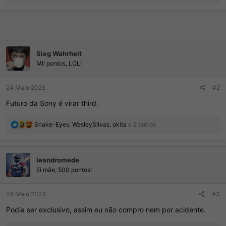
e
a
ç
õ
e
s
Sieg Wahrheit
:
Mil pontos, LOL!
24 Maio 2023
#2
Futuro da Sony é virar third.
R
Snake-Eyes
,
WesleySilvas
,
okita
e 2 outros
e
a
ç
leandromede
õ
e
Ei mãe, 500 pontos!
s
:
24 Maio 2023
#3
Podia ser exclusivo, assim eu não compro nem por acidente.