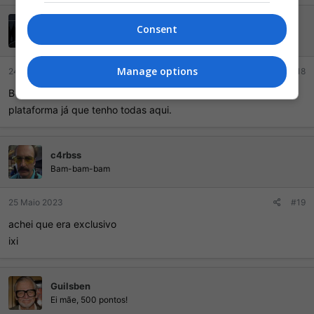
rogermaximal
Consent
Semper Fi
VIP
GOLD
Manage options
24 Maio 2023
#18
Bom, é um jogo que não vou jogar mesmo e não importa a
plataforma já que tenho todas aqui.
c4rbss
Bam-bam-bam
25 Maio 2023
#19
achei que era exclusivo
ixi
Guilsben
Ei mãe, 500 pontos!