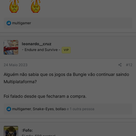
R
multigamer
e
a
ç
leonardo__cruz
õ
- Endure and Survive -
e
VIP
s
:
24 Maio 2023
#12
Alguém não sabia que os jogos da Bungie vão continuar saindo
Multiplataforma?
Foi falado desde que fecharam a compra.
R
multigamer
,
Snake-Eyes
,
bollao
e 1 outra pessoa
e
a
ç
:Fofo:
õ
e