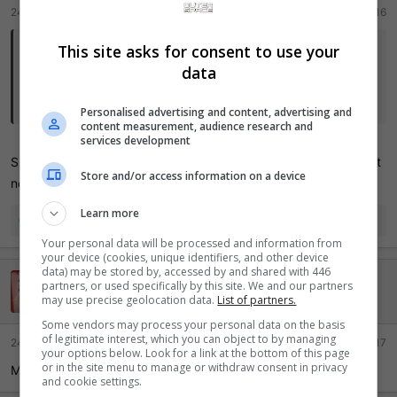
24 Maio 2023
#16
This site asks for consent to use your
Champion disse:
data
Mas aí a sony vai ganhar com as perfumarias que o jogo vender no
Xbox?
Personalised advertising and content, advertising and
content measurement, audience research and
services development
Sim, do mesmo jeito que a Microsoft ganha vendendo Minecraft
Store and/or access information on a device
no Playstation.
Learn more
R
Champion
e
Your personal data will be processed and information from
a
your device (cookies, unique identifiers, and other device
ç
data) may be stored by, accessed by and shared with 446
Bat Esponja
õ
partners, or used specifically by this site. We and our partners
may use precise geolocation data.
List of partners.
e
Lenda da internet
s
Some vendors may process your personal data on the basis
:
of legitimate interest, which you can object to by managing
24 Maio 2023
#17
your options below. Look for a link at the bottom of this page
or in the site menu to manage or withdraw consent in privacy
MLB foi só o teste
and cookie settings.