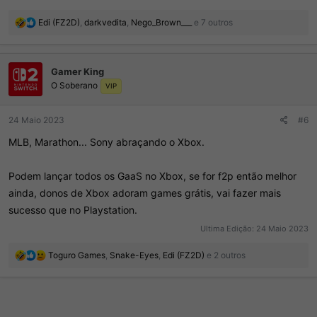
R
Edi (FZ2D)
,
darkvedita
,
Nego_Brown___
e 7 outros
e
a
ç
Gamer King
õ
O Soberano
e
VIP
s
:
24 Maio 2023
#6
MLB, Marathon... Sony abraçando o Xbox.
Podem lançar todos os GaaS no Xbox, se for f2p então melhor
ainda, donos de Xbox adoram games grátis, vai fazer mais
sucesso que no Playstation.
Ultima Edição:
24 Maio 2023
R
Toguro Games
,
Snake-Eyes
,
Edi (FZ2D)
e 2 outros
e
a
ç
õ