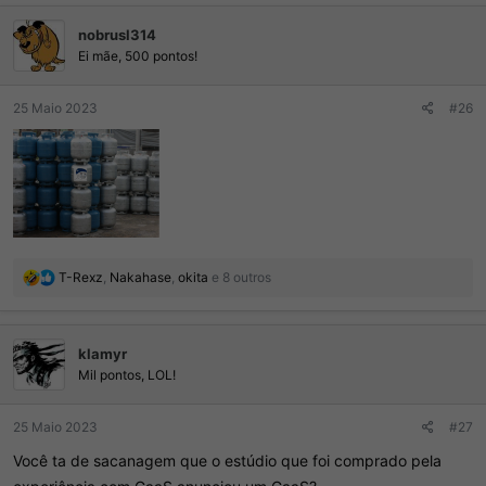
nobrusl314
Ei mãe, 500 pontos!
25 Maio 2023
#26
R
T-Rexz
,
Nakahase
,
okita
e 8 outros
e
a
ç
klamyr
õ
e
Mil pontos, LOL!
s
:
25 Maio 2023
#27
Você ta de sacanagem que o estúdio que foi comprado pela