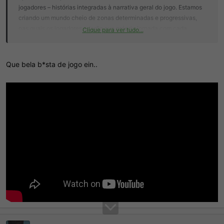
jogadores – histórias integradas à narrativa geral do jogo. Estamos
criando um mundo cheio de zonas determinadas e progressivas,
nas quais os jogadores criarão sua própria jornada com cada
Clique para ver tudo...
Corrida que fizerem. Isso pode se dar na forma de uma luta
inesquecível por espólios contra outra equipe ou de uma extração
às pressas enquanto te atacam por todos os lados.
Que bela b*sta de jogo ein..
No entanto, além da “história da sua última Corrida”, queremos
permitir que os jogadores afetem essas zonas determinadas e,
consequentemente, o mundo como um todo. Por exemplo: imagine
que uma equipe descobriu um artefato antes desconhecido que, ao
ser ativado, abre uma nova área do jogo para todos os jogadores
explorarem. Basicamente, estamos criando um jogo em que as
ações dos jogadores podem ter consequências para o mundo e
para os jogadores a cada temporada.