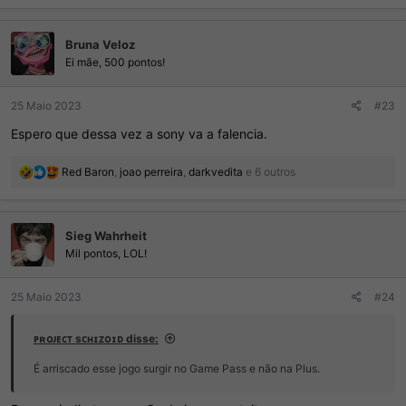
Bruna Veloz
Ei mãe, 500 pontos!
25 Maio 2023
#23
Espero que dessa vez a sony va a falencia.
R
Red Baron
,
joao perreira
,
darkvedita
e 6 outros
e
a
ç
Sieg Wahrheit
õ
e
Mil pontos, LOL!
s
:
25 Maio 2023
#24
ᴘʀᴏᴊᴇᴄᴛ sᴄʜɪᴢᴏɪᴅ disse:
É arriscado esse jogo surgir no Game Pass e não na Plus.