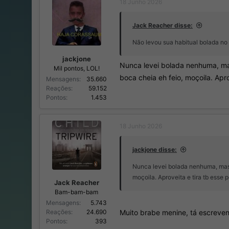
18 Junho 2026
o
n
r
í
d
c
Jack Reacher disse:
o
i
Não levou sua habitual bolada no
t
o
ó
jackjone
p
Nunca levei bolada nenhuma, mas
Mil pontos, LOL!
i
boca cheia eh feio, moçoila. Apro
Mensagens
35.660
c
Reações
59.152
o
Pontos
1.453
18 Junho 2026
jackjone disse:
Nunca levei bolada nenhuma, mas t
moçoila. Aproveita e tira tb esse 
Jack Reacher
Bam-bam-bam
Mensagens
5.743
Muito brabe menine, tá escreve
Reações
24.690
Pontos
393