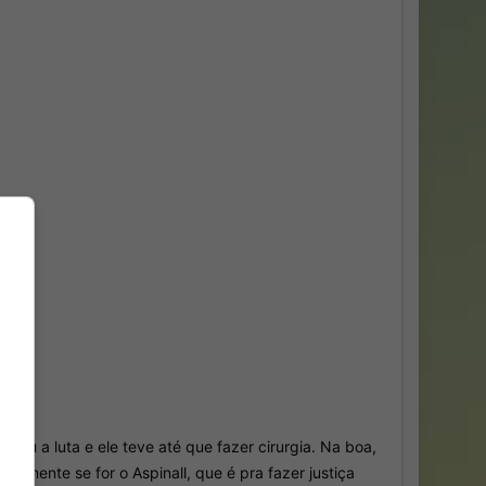
eu a luta e ele teve até que fazer cirurgia. Na boa,
lmente se for o Aspinall, que é pra fazer justiça