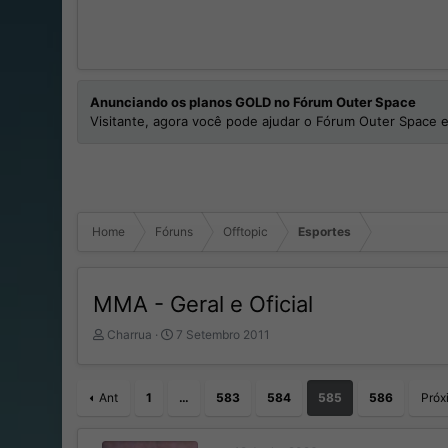
Anunciando os planos GOLD no Fórum Outer Space
Visitante, agora você pode ajudar o Fórum Outer Space e
Home
Fóruns
Offtopic
Esportes
MMA - Geral e Oficial
I
D
Charrua
7 Setembro 2011
n
a
i
t
c
a
Ant
1
…
583
584
585
586
Próx
i
d
a
e
d
I