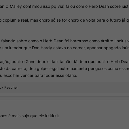
e metendo chute no saco e dedo no olho. Principalmente se for o Aspinall, que é
n O Malley confirmou isso pq viu) falou com o Herb Dean sobre jus
tro e não se cria nos pesados, mas que o Gane é um lutador sujo é de conhecime
copium é real, mas choro só se for choro de volta para o futuro já 
falando sobre como o Herb Dean foi horroroso como árbitro. Inclusi
ar um lutador que Dan Hardy estava no corner, apanhar apagado inú
uação, punir o Gane depois da luta não dá, tem que punir o Herb Dea
esto da carreira, deu golpe ilegal extremamente perigosos como esse
u escolher vencer para foder esse otário.
ck Reacher
nes é mais sujo que ele kkkkkk