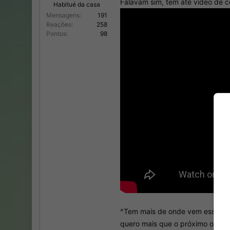
Falavam sim, tem até video de c
Habitué da casa
Mensagens
191
Reações
258
Pontos
98
^Tem mais de onde vem essa gema.
quero mais que o próximo oponen