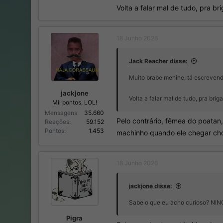
Volta a falar mal de tudo, pra b
18 Junho 2026
Jack Reacher disse:
Muito brabe menine, tá escreven
jackjone
Volta a falar mal de tudo, pra br
Mil pontos, LOL!
Mensagens
35.660
Pelo contrário, fêmea do poatan, 
Reações
59.152
Pontos
1.453
machinho quando ele chegar ch
18 Junho 2026
jackjone disse:
Sabe o que eu acho curioso? NING
Pigra