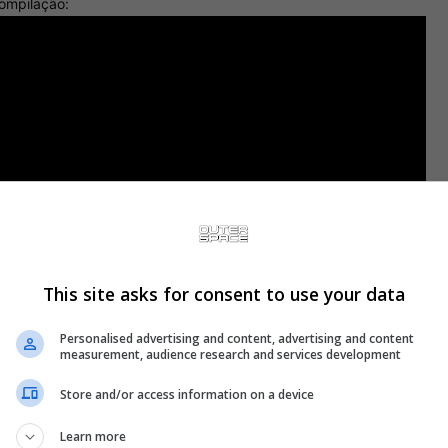
ompilação:
This site asks for consent to use your data
Personalised advertising and content, advertising and content
measurement, audience research and services development
Store and/or access information on a device
 O dedo no olho do Aspinall gerou muito mais alarde, pois interromp
te do Gane já chegue metendo chute no saco e dedo no olho. Principa
Learn more