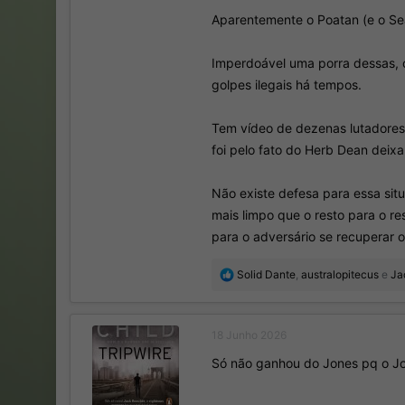
próximo oponente do Gane já chegu
Aparentemente o Poatan (e o Sea
Sim, o Poatan tá num copium sinis
Imperdoável uma porra dessas, o 
golpes ilegais há tempos.
Tem vídeo de dezenas lutadores 
foi pelo fato do Herb Dean deix
Não existe defesa para essa sit
mais limpo que o resto para o r
para o adversário se recuperar o
R
Solid Dante
,
australopitecus
e
Ja
e
a
ç
18 Junho 2026
õ
e
Só não ganhou do Jones pq o Jo
s
: