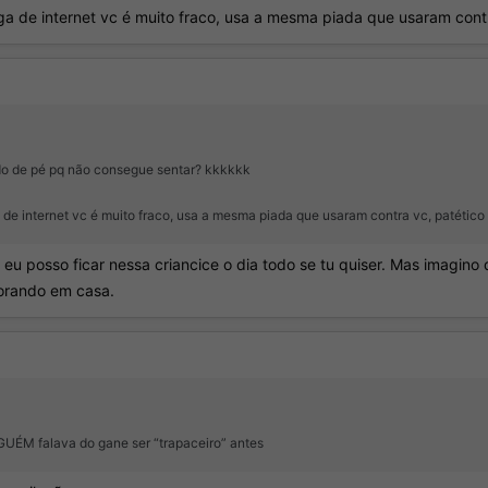
riga de internet vc é muito fraco, usa a mesma piada que usaram con
do de pé pq não consegue sentar? kkkkkk
iga de internet vc é muito fraco, usa a mesma piada que usaram contra vc, patétic
eu posso ficar nessa criancice o dia todo se tu quiser. Mas imagino q
orando em casa.
UÉM falava do gane ser “trapaceiro” antes