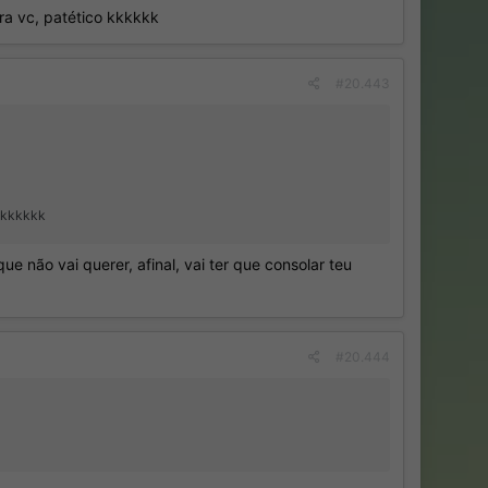
tra vc, patético kkkkkk
#20.443
o kkkkkk
ue não vai querer, afinal, vai ter que consolar teu
#20.444