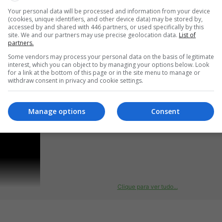
Your personal data will be processed and information from your device
(cookies, unique identifiers, and other device data) may be stored by,
accessed by and shared with 446 partners, or used specifically by this
istro e não se cria nos pesados, mas que o Gane é um lutador sujo 
site. We and our partners may use precise geolocation data.
List of
partners.
lopitecus
Some vendors may process your personal data on the basis of legitimate
interest, which you can object to by managing your options below. Look
for a link at the bottom of this page or in the site menu to manage or
withdraw consent in privacy and cookie settings.
Manage options
Consent
mpilação:
Clique para ver tudo...
O dedo no olho do Aspinall gerou muito mais alarde, pois interrompeu a luta e el