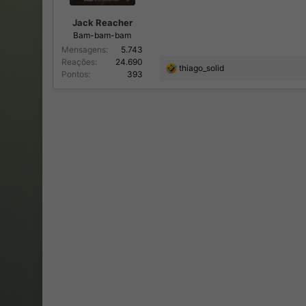
Jack Reacher
Bam-bam-bam
Mensagens
5.743
Reações
24.690
R
thiago_solid
Pontos
393
e
a
ç
õ
e
s
: