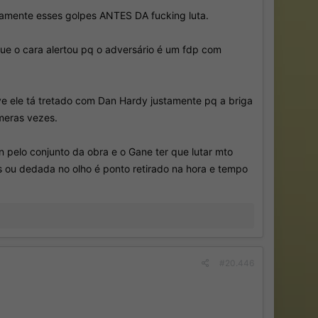
 pra fazer justiça poética.
tamente esses golpes ANTES DA fucking luta.
nto público já faz algum tempo.
que o cara alertou pq o adversário é um fdp com
ve ele tá tretado com Dan Hardy justamente pq a briga
meras vezes.
n pelo conjunto da obra e o Gane ter que lutar mto
s ou dedada no olho é ponto retirado na hora e tempo
#20.446