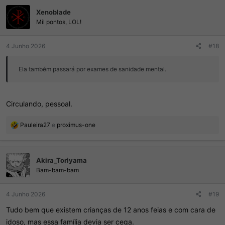
ç
Xenoblade
õ
e
Mil pontos, LOL!
s
:
4 Junho 2026
#18
Ela também passará por exames de sanidade mental.
Circulando, pessoal.
R
Pauleira27
e
proximus-one
e
a
ç
Akira_Toriyama
õ
e
Bam-bam-bam
s
:
4 Junho 2026
#19
Tudo bem que existem crianças de 12 anos feias e com cara de
idoso, mas essa família devia ser cega.