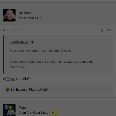
a
ç
Dr. Zero
õ
e
Mil pontos, LOL!
s
:
4 Junho 2026
#24
dk120 disse:
Eu estava me segurando, mas não dá mais...
Visto a revelação que ela é uma mulher adulta, quem aqui
macetava?
@Piga
, toparia?
R
Bat Esponja
,
Piga
e
dk120
e
a
ç
Piga
õ
Alien Pro-Gear Spec!
e
VIP