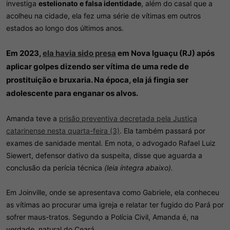
investiga
estelionato e falsa identidade
, além do casal que a
acolheu na cidade, ela fez uma série de vítimas em outros
estados ao longo dos últimos anos.
Em 2023,
ela havia sido presa
em Nova Iguaçu (RJ) após
aplicar golpes dizendo ser vítima de uma rede de
prostituição e bruxaria. Na época, ela já fingia ser
adolescente para enganar os alvos.
Amanda teve a
prisão preventiva decretada pela Justiça
catarinense nesta quarta-feira (3)
. Ela também passará por
exames de sanidade mental. Em nota, o advogado Rafael Luiz
Siewert, defensor dativo da suspeita, disse que aguarda a
conclusão da perícia técnica
(leia íntegra abaixo).
Em Joinville, onde se apresentava como Gabriele, ela conheceu
as vítimas ao procurar uma igreja e relatar ter fugido do Pará por
sofrer maus-tratos. Segundo a Polícia Civil, Amanda é, na
verdade, natural do Ceará.