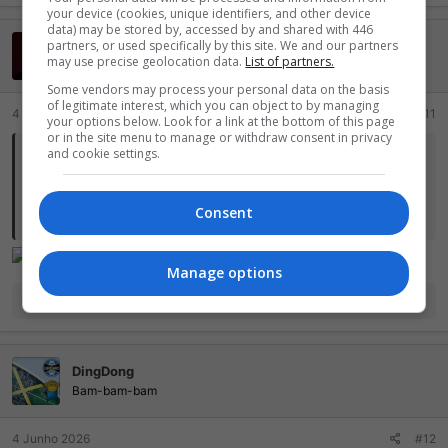
a
your device (cookies, unique identifiers, and other device
data) may be stored by, accessed by and shared with 446
ç
partners, or used specifically by this site. We and our partners
chubilubi
õ
may use precise geolocation data.
List of partners.
e
Mil pontos, LOL!
s
Some vendors may process your personal data on the basis
:
of legitimate interest, which you can object to by managing
4 Junho 2026
#11
your options below. Look for a link at the bottom of this page
or in the site menu to manage or withdraw consent in privacy
and cookie settings.
R3plicante09 disse:
O primeiro filme até me enganou , o segundo eu assisti só o começo
Consent
e não gostei e já lançou o 3 ?
Manage options
R
StylePain
,
Cloud Loirin
,
Laynan
e 3 outros
e
a
ç
DingDong
õ
e
Bam-bam-bam
s
:
4 Junho 2026
#12