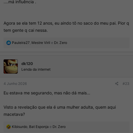
....má influência .
Agora se ela tem 12 anos, eu aindo tô no saco do meu pai. Pior q
tem gente q cai nessa.
R
Pauleira27
,
Mestre Viril
e
Dr. Zero
e
a
ç
dk120
õ
e
Lenda da internet
s
:
4 Junho 2026
#23
Eu estava me segurando, mas não dá mais...
Visto a revelação que ela é uma mulher adulta, quem aqui
macetava?
R
Kibisurdo
,
Bat Esponja
e
Dr. Zero
e