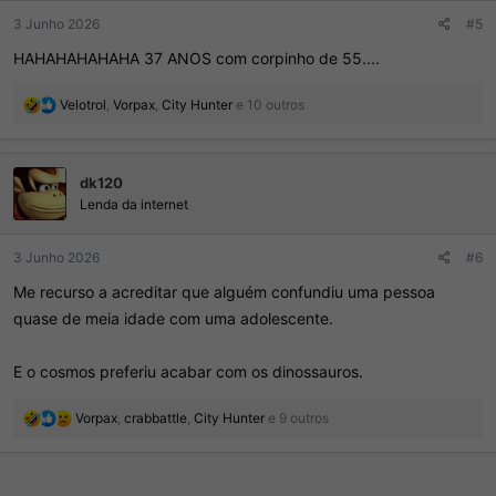
:
3 Junho 2026
#5
HAHAHAHAHAHA 37 ANOS com corpinho de 55....
R
Velotrol
,
Vorpax
,
City Hunter
e 10 outros
e
a
ç
dk120
õ
e
Lenda da internet
s
:
3 Junho 2026
#6
Me recurso a acreditar que alguém confundiu uma pessoa
quase de meia idade com uma adolescente.
E o cosmos preferiu acabar com os dinossauros.
R
Vorpax
,
crabbattle
,
City Hunter
e 9 outros
e
a
ç