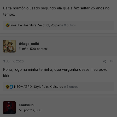
Baita hormônio usado segundo ela que a fez saltar 25 anos no
tempo.
R
Inosuke Hashibira
,
Velotrol
,
Vorpax
e 9 outros
e
a
ç
thiago_solid
õ
e
Ei mãe, 500 pontos!
s
:
3 Junho 2026
#4
Porra, logo na minha terrinha, que vergonha desse meu povo
kkk
R
NEOMATRIX
,
StylePain
,
Kibisurdo
e 5 outros
e
a
ç
chubilubi
õ
e
Mil pontos, LOL!
s