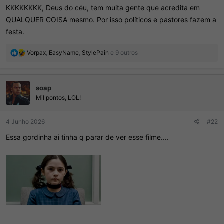
KKKKKKKK, Deus do céu, tem muita gente que acredita em
QUALQUER COISA mesmo. Por isso políticos e pastores fazem a
festa.
R
Vorpax
,
EasyName
,
StylePain
e 9 outros
e
a
ç
soap
õ
e
Mil pontos, LOL!
s
:
4 Junho 2026
#22
Essa gordinha ai tinha q parar de ver esse filme....