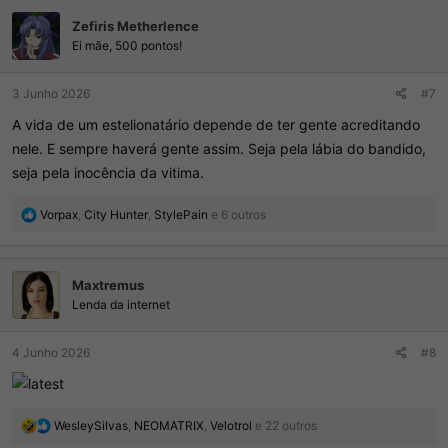
Zefiris Metherlence
Ei mãe, 500 pontos!
3 Junho 2026
#7
A vida de um estelionatário depende de ter gente acreditando
nele. E sempre haverá gente assim. Seja pela lábia do bandido,
seja pela inocência da vitima.
R
Vorpax
,
City Hunter
,
StylePain
e 6 outros
e
a
ç
Maxtremus
õ
e
Lenda da internet
s
:
4 Junho 2026
#8
R
WesleySilvas
,
NEOMATRIX
,
Velotrol
e 22 outros
e