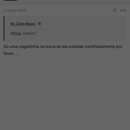
s
:
4 Junho 2026
#25
Dr. Zero disse:
@Piga
, toparia?
Só uma cagadinha na boca se ela pedisse carinhosamente por
favor.....