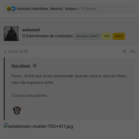
R
Inosuke Hashibira
,
Velotrol
,
Vorpax
e 13 outros
e
a
ç
antonioli
õ
O Exterminador de confusões
e
Membro STAFF
VIP
GOLD
s
:
3 Junho 2026
#3
Nux disse:
Porra... Achei que ia me surpreender quando visse a cara da infeliz,
mas não esperava tanto
12 anos é esculacho