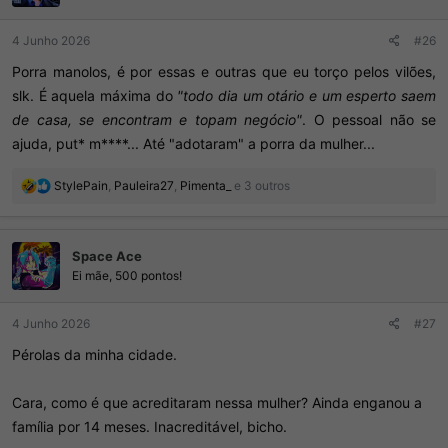
s
:
4 Junho 2026
#26
Porra manolos, é por essas e outras que eu torço pelos vilões,
slk. É aquela máxima do
"todo dia um otário e um esperto saem
de casa, se encontram e topam negócio"
. O pessoal não se
ajuda, put* m****... Até "adotaram" a porra da mulher...​
R
StylePain
,
Pauleira27
,
Pimenta_
e 3 outros
e
a
ç
Space Ace
õ
e
Ei mãe, 500 pontos!
s
:
4 Junho 2026
#27
Pérolas da minha cidade.
Cara, como é que acreditaram nessa mulher? Ainda enganou a
família por 14 meses. Inacreditável, bicho.