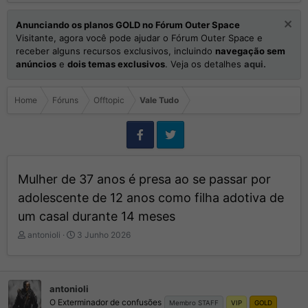
Anunciando os planos GOLD no Fórum Outer Space
Visitante, agora você pode ajudar o Fórum Outer Space e
receber alguns recursos exclusivos, incluindo
navegação sem
anúncios
e
dois temas exclusivos
. Veja os detalhes
aqui.
Home
Fóruns
Offtopic
Vale Tudo
Mulher de 37 anos é presa ao se passar por
adolescente de 12 anos como filha adotiva de
um casal durante 14 meses
I
D
antonioli
3 Junho 2026
n
a
i
t
c
a
i
d
antonioli
a
e
O Exterminador de confusões
Membro STAFF
VIP
GOLD