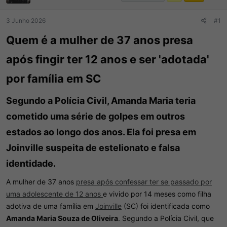
d
I
o
n
r
í
3 Junho 2026
#1
d
c
o
i
Quem é a mulher de 37 anos presa
t
o
ó
após fingir ter 12 anos e ser 'adotada'
p
i
por família em SC
c
o
Segundo a Polícia Civil, Amanda Maria teria
cometido uma série de golpes em outros
estados ao longo dos anos. Ela foi presa em
Joinville suspeita de estelionato e falsa
identidade.​
A mulher de 37 anos
presa após confessar ter se passado por
uma adolescente de 12 anos
e vivido por 14 meses como filha
adotiva de uma família em
Joinville
(SC) foi identificada como
Amanda Maria Souza de Oliveira
. Segundo a Polícia Civil, que