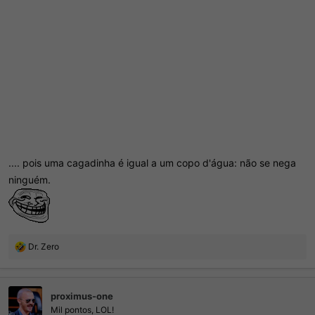
.... pois uma cagadinha é igual a um copo d'água: não se nega
ninguém.
R
Dr. Zero
e
a
ç
proximus-one
õ
e
Mil pontos, LOL!