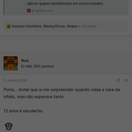
aplicar golpes semelhantes em outros estados.
g1.globo.com
R
Inosuke Hashibira
,
WesleySilvas
,
Vorpax
e 19 outros
e
a
ç
õ
e
s
Nux
:
Ei mãe, 500 pontos!
3 Junho 2026
#2
Porra... Achei que ia me surpreender quando visse a cara da
infeliz, mas não esperava tanto
12 anos é esculacho