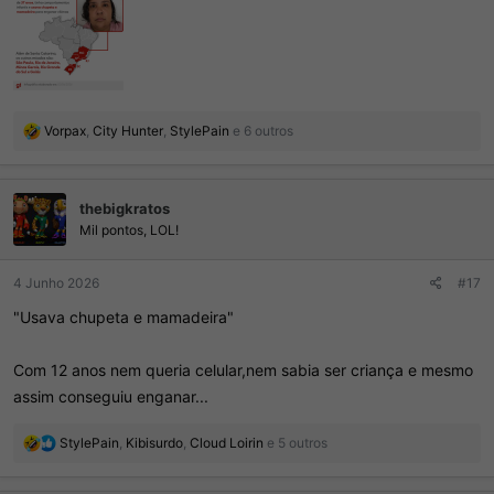
R
Vorpax
,
City Hunter
,
StylePain
e 6 outros
e
a
ç
thebigkratos
õ
e
Mil pontos, LOL!
s
:
4 Junho 2026
#17
"Usava chupeta e mamadeira"
Com 12 anos nem queria celular,nem sabia ser criança e mesmo
assim conseguiu enganar...
R
StylePain
,
Kibisurdo
,
Cloud Loirin
e 5 outros
e
a