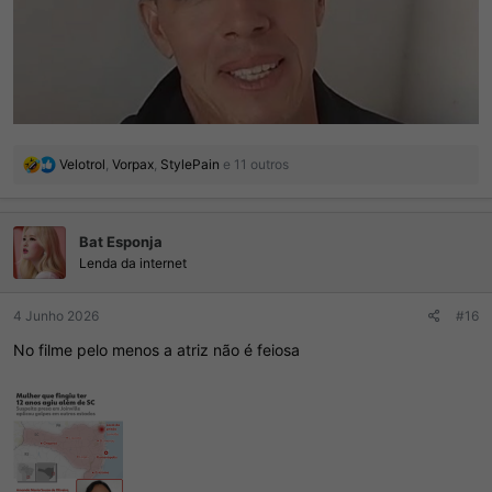
R
Velotrol
,
Vorpax
,
StylePain
e 11 outros
e
a
ç
Bat Esponja
õ
e
Lenda da internet
s
:
4 Junho 2026
#16
No filme pelo menos a atriz não é feiosa