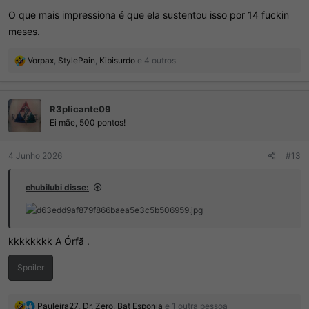
O que mais impressiona é que ela sustentou isso por 14 fuckin
meses.
R
Vorpax
,
StylePain
,
Kibisurdo
e 4 outros
e
a
ç
R3plicante09
õ
e
Ei mãe, 500 pontos!
s
:
4 Junho 2026
#13
chubilubi disse:
kkkkkkkk A Órfã .
Spoiler
R
Pauleira27
,
Dr. Zero
,
Bat Esponja
e 1 outra pessoa