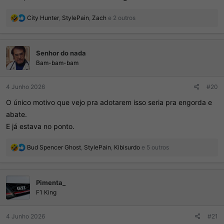
R
City Hunter
,
StylePain
,
Zaϲh
e 2 outros
e
a
ç
Senhor do nada
õ
e
Bam-bam-bam
s
:
4 Junho 2026
#20
O único motivo que vejo pra adotarem isso seria pra engorda e
abate.
E já estava no ponto.
R
Bud Spencer Ghost
,
StylePain
,
Kibisurdo
e 5 outros
e
a
ç
Pimenta_
õ
e
F1 King
s
:
4 Junho 2026
#21