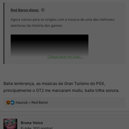
Red Baron disse:
Agora vamos para os singles com a musica de uma das melhores
aberturas da história dos games:
Clique para ver tudo...
Baita lembrança, as músicas de Gran Turismo do PSX,
principalmente o GT2 me marcaram muito, baita trilha sonora.
R
maurob
e
Red Baron
e
a
ç
Bruna Veloz
õ
e
Ei mãe, 500 pontos!