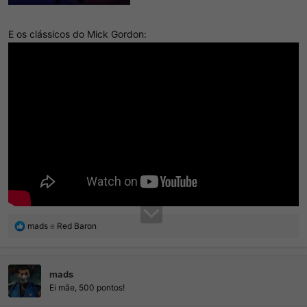
E os clássicos do Mick Gordon:
R
mads
e
Red Baron
e
a
ç
mads
õ
e
Ei mãe, 500 pontos!
s