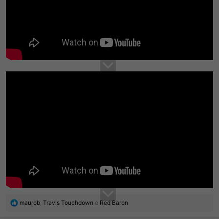
R
maurob
,
Travis Touchdown
e
Red Baron
e