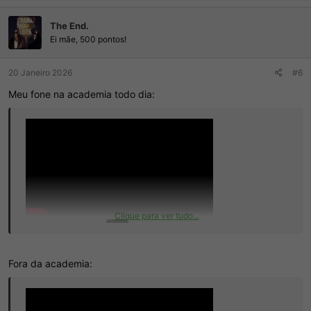
a
ç
The End.
õ
e
Ei mãe, 500 pontos!
s
:
20 Janeiro 2026
#6
Meu fone na academia todo dia:
Clique para ver tudo...
Fora da academia: