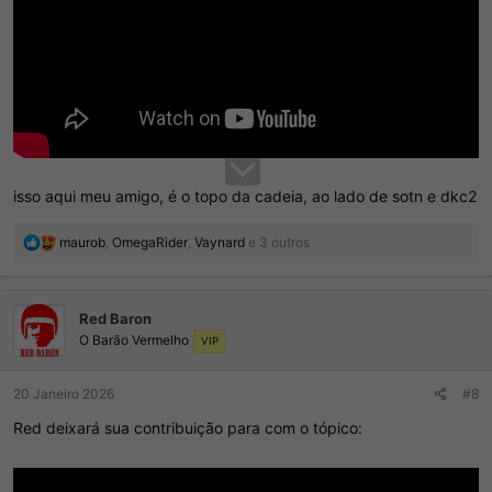
isso aqui meu amigo, é o topo da cadeia, ao lado de sotn e dkc2
R
maurob
,
OmegaRider
,
Vaynard
e 3 outros
e
a
ç
Red Baron
õ
O Barão Vermelho
e
VIP
s
:
20 Janeiro 2026
#8
Red deixará sua contribuição para com o tópico: