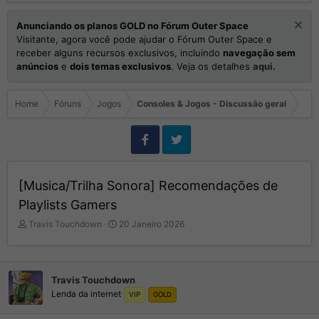
Anunciando os planos GOLD no Fórum Outer Space
Visitante, agora você pode ajudar o Fórum Outer Space e
receber alguns recursos exclusivos, incluindo
navegação sem
anúncios
e
dois temas exclusivos
. Veja os detalhes
aqui.
Home
Fóruns
Jogos
Consoles & Jogos - Discussão geral
[Musica/Trilha Sonora] Recomendações de
Playlists Gamers
I
D
Travis Touchdown
20 Janeiro 2026
n
a
i
t
c
a
i
d
Travis Touchdown
a
e
Lenda da internet
VIP
GOLD
d
I
o
n