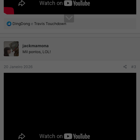
R
DingDong
e
Travis Touchdown
e
a
ç
jackmamona
õ
e
Mil pontos, LOL!
s
:
20 Janeiro 2026
#3