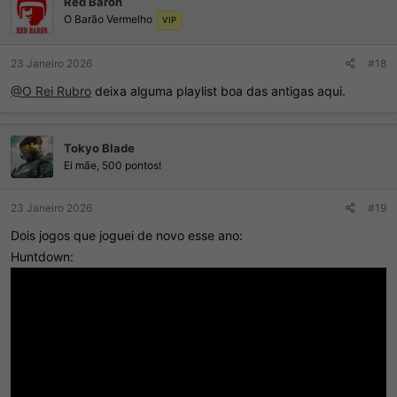
Red Baron
õ
O Barão Vermelho
e
VIP
s
:
23 Janeiro 2026
#18
@O Rei Rubro
deixa alguma playlist boa das antigas aqui.
Tokyo Blade
Ei mãe, 500 pontos!
23 Janeiro 2026
#19
Dois jogos que joguei de novo esse ano:
Huntdown: