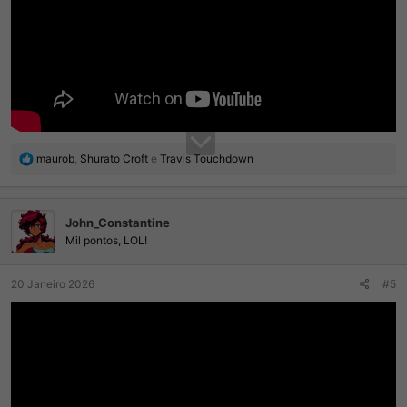
R
maurob
,
Shurato Croft
e
Travis Touchdown
e
a
ç
John_Constantine
õ
e
Mil pontos, LOL!
s
:
20 Janeiro 2026
#5