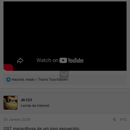
R
maurob
,
mads
e
Travis Touchdown
e
a
ç
dk120
õ
e
Lenda da internet
s
:
20 Janeiro 2026
#10
OST maravilhosa de um jogo esquecido.