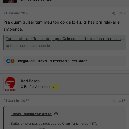
s
:
21 Janeiro 2026
#12
Pra quem quiser tem meu topico de lo-fis, trilhas pra relaxar e
ambience.
Tópico oficial - Trilhas de jogos Calmas, Lo-fi's e afins pra relaxar, estudar, dormir!!!!!
forum.outerspace.com.br
R
OmegaRider
,
Travis Touchdown
e
Red Baron
e
a
ç
Red Baron
õ
O Barão Vermelho
e
VIP
s
:
21 Janeiro 2026
#13
Travis Touchdown disse:
Baita lembrança, as músicas de Gran Turismo do PSX,