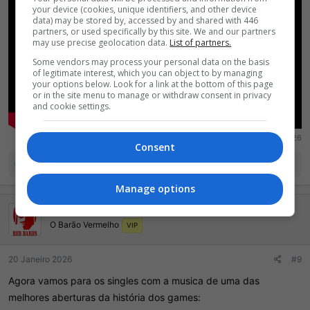
your device (cookies, unique identifiers, and other device
data) may be stored by, accessed by and shared with 446
partners, or used specifically by this site. We and our partners
may use precise geolocation data.
List of partners.
Some vendors may process your personal data on the basis
of legitimate interest, which you can object to by managing
your options below. Look for a link at the bottom of this page
or in the site menu to manage or withdraw consent in privacy
and cookie settings.
Ultima Edição:
20 Janeiro 2026
Consent
R
maurob
,
mads
e
Travis Touchdown
e
Manage options
a
ç
Red Baron
õ
O Barão Vermelho
e
VIP
s
:
20 Janeiro 2026
#9
Agora vamos para os singles com a musica de uma das
melhores aberturas da história dos games: