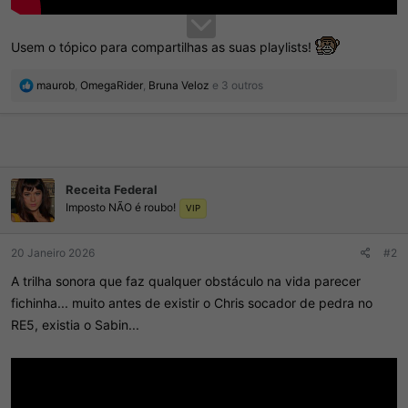
Usem o tópico para compartilhas as suas playlists!
R
maurob
,
OmegaRider
,
Bruna Veloz
e 3 outros
e
a
ç
õ
e
s
Receita Federal
:
Imposto NÃO é roubo!
VIP
20 Janeiro 2026
#2
A trilha sonora que faz qualquer obstáculo na vida parecer
fichinha... muito antes de existir o Chris socador de pedra no
RE5, existia o Sabin...