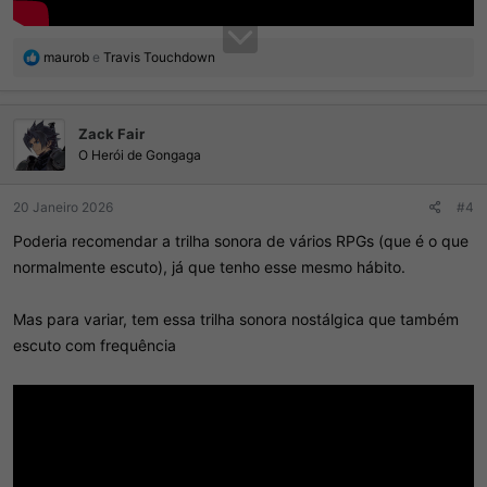
R
maurob
e
Travis Touchdown
e
a
ç
Zack Fair
õ
e
O Herói de Gongaga
s
:
20 Janeiro 2026
#4
Poderia recomendar a trilha sonora de vários RPGs (que é o que
normalmente escuto), já que tenho esse mesmo hábito.
Mas para variar, tem essa trilha sonora nostálgica que também
escuto com frequência