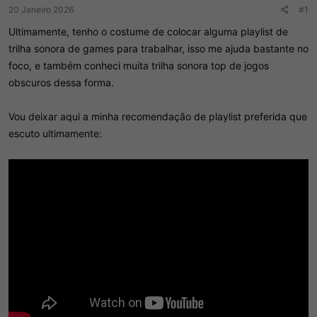
r
í
20 Janeiro 2026
#1
d
c
Ultimamente, tenho o costume de colocar alguma playlist de
o
i
t
o
trilha sonora de games para trabalhar, isso me ajuda bastante no
ó
foco, e também conheci muita trilha sonora top de jogos
p
obscuros dessa forma.
i
c
o
Vou deixar aqui a minha recomendação de playlist preferida que
escuto ultimamente: