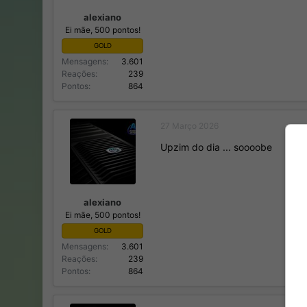
alexiano
Ei mãe, 500 pontos!
GOLD
Mensagens
3.601
Reações
239
Pontos
864
27 Março 2026
Upzim do dia ... soooobe
alexiano
Ei mãe, 500 pontos!
GOLD
Mensagens
3.601
Reações
239
Pontos
864