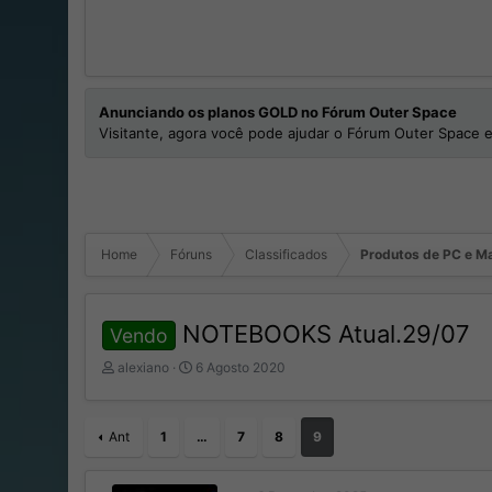
Anunciando os planos GOLD no Fórum Outer Space
Visitante, agora você pode ajudar o Fórum Outer Space e
Home
Fóruns
Classificados
Produtos de PC e M
NOTEBOOKS Atual.29/07
Vendo
I
D
alexiano
6 Agosto 2020
n
a
i
t
c
a
Ant
1
…
7
8
9
i
d
a
e
d
I