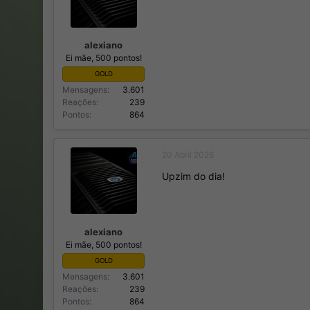
alexiano
Ei mãe, 500 pontos!
GOLD
Mensagens
3.601
Reações
239
Pontos
864
20 Abril 2026
Upzim do dia!
alexiano
Ei mãe, 500 pontos!
GOLD
Mensagens
3.601
Reações
239
Pontos
864