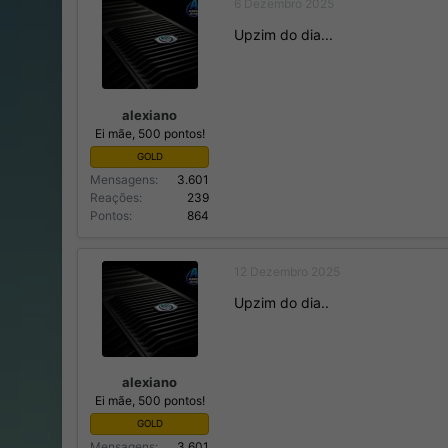
6 Dezembro 2025
o
n
r
í
Upzim do dia...
d
c
o
i
t
o
ó
alexiano
p
Ei mãe, 500 pontos!
i
c
GOLD
o
Mensagens
3.601
Reações
239
Pontos
864
12 Dezembro 2025
Upzim do dia..
alexiano
Ei mãe, 500 pontos!
GOLD
Mensagens
3.601