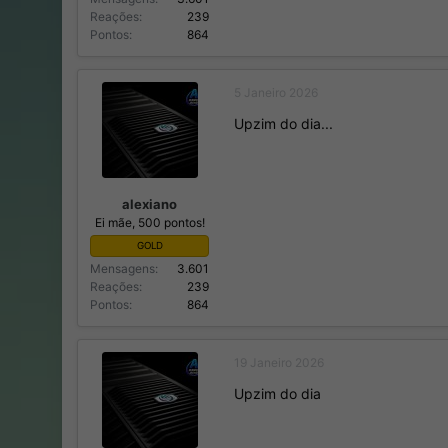
Reações
239
Pontos
864
5 Janeiro 2026
Upzim do dia...
alexiano
Ei mãe, 500 pontos!
GOLD
Mensagens
3.601
Reações
239
Pontos
864
19 Janeiro 2026
Upzim do dia