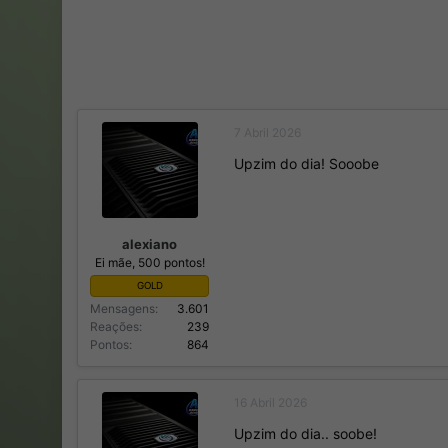
7 Abril 2026
Upzim do dia! Sooobe
alexiano
Ei mãe, 500 pontos!
GOLD
Mensagens
3.601
Reações
239
Pontos
864
16 Abril 2026
Upzim do dia.. soobe!