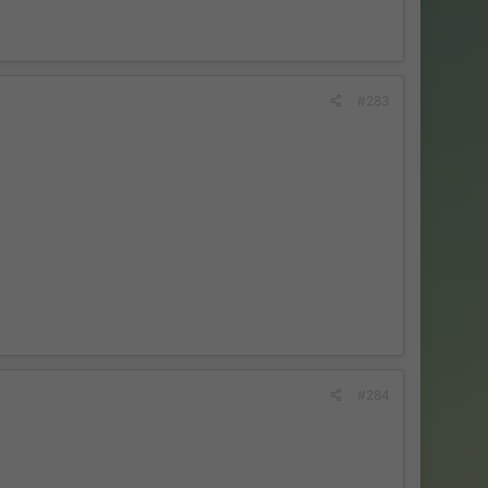
#283
#284