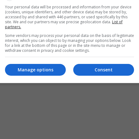
Your personal data will be processed and information from your device
(cookies, unique identifiers, and other device data) may be stored by,
accessed by and shared with 446 partners, or used specifically by this
site. We and our partners may use precise geolocation data.
List of
partners.
Some vendors may process your personal data on the basis of legitimate
interest, which you can object to by managing your options below. Look
for a link at the bottom of this page or in the site menu to manage or
withdraw consent in privacy and cookie settings.
Manage options
Consent