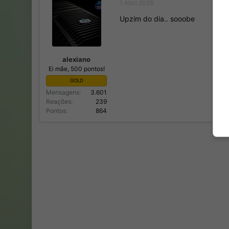
1 Abril 2026
Upzim do dia.. sooobe
alexiano
Ei mãe, 500 pontos!
GOLD
Mensagens
3.601
Reações
239
Pontos
864