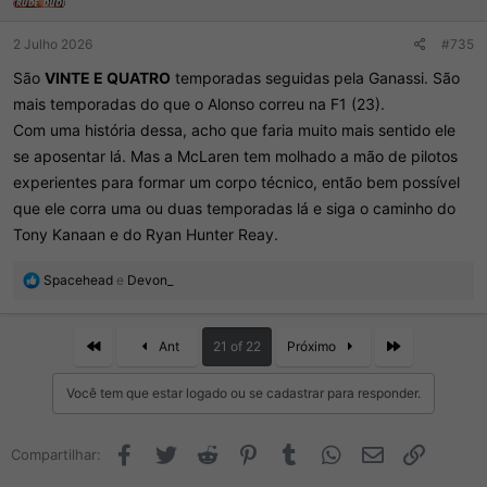
s
:
2 Julho 2026
#735
São
VINTE E QUATRO
temporadas seguidas pela Ganassi. São
mais temporadas do que o Alonso correu na F1 (23).
Com uma história dessa, acho que faria muito mais sentido ele
se aposentar lá. Mas a McLaren tem molhado a mão de pilotos
experientes para formar um corpo técnico, então bem possível
que ele corra uma ou duas temporadas lá e siga o caminho do
Tony Kanaan e do Ryan Hunter Reay.
R
Spacehead
e
Devon_
e
a
ç
First
Last
Ant
21 of 22
Próximo
õ
e
Você tem que estar logado ou se cadastrar para responder.
s
:
Facebook
Twitter
Reddit
Pinterest
Tumblr
WhatsApp
Email
Link
Compartilhar: