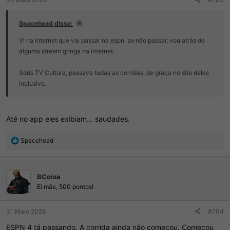
Spacehead disse:
Vi na internet que vai passar na espn, se não passar, vou atrás de
alguma stream gringa na internet.
Sdds TV Cultura, passava todas as corridas, de graça no site deles
inclusive.
Até no app eles exibiam... saudades.
R
Spacehead
e
a
ç
BCoisa
õ
e
Ei mãe, 500 pontos!
s
:
31 Maio 2026
#704
ESPN 4 tá passando. A corrida ainda não começou. Começou