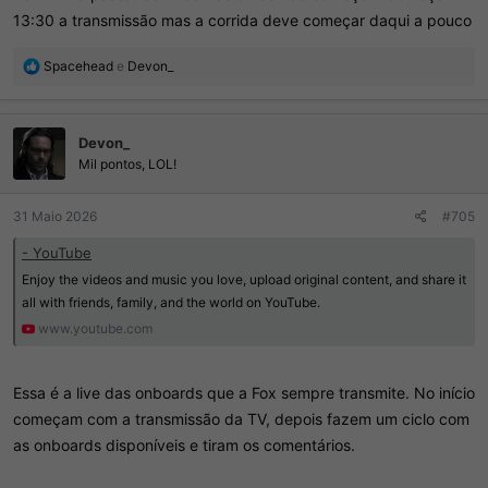
13:30 a transmissão mas a corrida deve começar daqui a pouco
R
Spacehead
e
Devon_
e
a
ç
Devon_
õ
e
Mil pontos, LOL!
s
:
31 Maio 2026
#705
- YouTube
Enjoy the videos and music you love, upload original content, and share it
all with friends, family, and the world on YouTube.
www.youtube.com
Essa é a live das onboards que a Fox sempre transmite. No início
começam com a transmissão da TV, depois fazem um ciclo com
as onboards disponíveis e tiram os comentários.