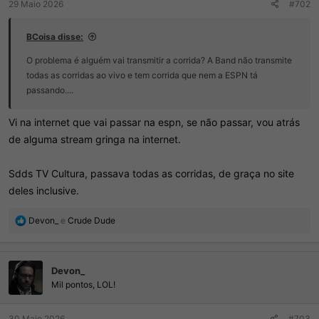
29 Maio 2026
#702
BCoisa disse:
O problema é alguém vai transmitir a corrida? A Band não transmite
todas as corridas ao vivo e tem corrida que nem a ESPN tá
passando....
Vi na internet que vai passar na espn, se não passar, vou atrás
de alguma stream gringa na internet.
Sdds TV Cultura, passava todas as corridas, de graça no site
deles inclusive.
R
Devon_
e
Crude Dude
e
a
ç
Devon_
õ
e
Mil pontos, LOL!
s
:
30 Maio 2026
#703