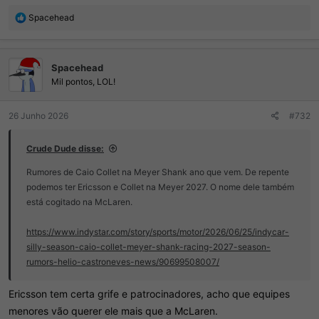
R
Spacehead
e
a
ç
Spacehead
õ
e
Mil pontos, LOL!
s
:
26 Junho 2026
#732
Crude Dude disse:
Rumores de Caio Collet na Meyer Shank ano que vem. De repente
podemos ter Ericsson e Collet na Meyer 2027. O nome dele também
está cogitado na McLaren.
https://www.indystar.com/story/sports/motor/2026/06/25/indycar-
silly-season-caio-collet-meyer-shank-racing-2027-season-
rumors-helio-castroneves-news/90699508007/
Ericsson tem certa grife e patrocinadores, acho que equipes
menores vão querer ele mais que a McLaren.