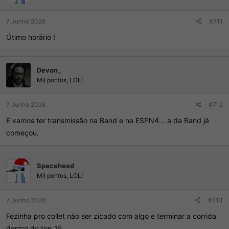
s
:
7 Junho 2026
#711
Ótimo horário !
Devon_
Mil pontos, LOL!
7 Junho 2026
#712
E vamos ter transmissão na Band e na ESPN4... a da Band já
começou.
Spacehead
Mil pontos, LOL!
7 Junho 2026
#713
Fezinha pro collet não ser zicado com algo e terminar a corrida
dentro do top 15