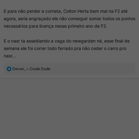
E para não perder a corneta, Colton Herta bem mal na F2 até
agora, seria engraçado ele não conseguir somar todos os pontos
necessários para licença nesse primeiro ano de F2.
E o nasr ta assediando a vaga do newgarden né, esse final de
semana ele foi correr todo ferrado pra não ceder o carro pro
nasr...
R
Devon_
e
Crude Dude
e
a
ç
õ
e
s
: