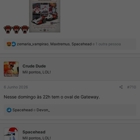
R
zemaria_vampirao
,
Maxtremus
,
Spacehead
e 1 outra pessoa
e
a
ç
Crude Dude
õ
e
Mil pontos, LOL!
s
:
6 Junho 2026
#710
Nesse domingo às 22h tem o oval de Gateway.
R
Spacehead
e
Devon_
e
a
ç
Spacehead
õ
e
Mil pontos, LOL!