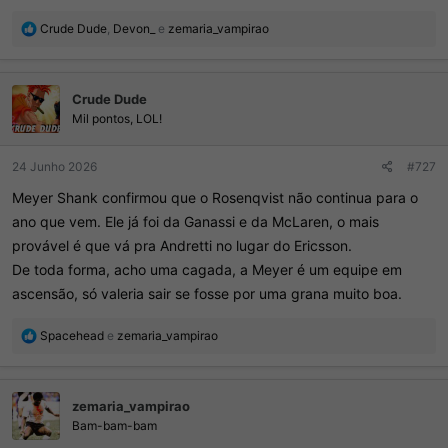
R
Crude Dude
,
Devon_
e
zemaria_vampirao
e
a
ç
Crude Dude
õ
e
Mil pontos, LOL!
s
:
24 Junho 2026
#727
Meyer Shank confirmou que o Rosenqvist não continua para o
ano que vem. Ele já foi da Ganassi e da McLaren, o mais
provável é que vá pra Andretti no lugar do Ericsson.
De toda forma, acho uma cagada, a Meyer é um equipe em
ascensão, só valeria sair se fosse por uma grana muito boa.
R
Spacehead
e
zemaria_vampirao
e
a
ç
zemaria_vampirao
õ
e
Bam-bam-bam
s