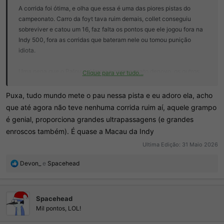
A corrida foi ótima, e olha que essa é uma das piores pistas do
campeonato. Carro da foyt tava ruim demais, collet conseguiu
sobreviver e catou um 16, faz falta os pontos que ele jogou fora na
Indy 500, fora as corridas que bateram nele ou tomou punição
idiota.
Uma pena que o Palou vai levar o campeonato denovo, os outros
Clique para ver tudo...
pilotos são equilibrados, ele é de outro nível...
Puxa, tudo mundo mete o pau nessa pista e eu adoro ela, acho
que até agora não teve nenhuma corrida ruim aí, aquele grampo
E para não perder a corneta, Colton Herta bem mal na F2 até agora,
é genial, proporciona grandes ultrapassagens (e grandes
seria engraçado ele não conseguir somar todos os pontos
enroscos também). É quase a Macau da Indy
necessários para licença nesse primeiro ano de F2.
Ultima Edição:
31 Maio 2026
E o nasr ta assediando a vaga do newgarden né, esse final de
R
Devon_
e
Spacehead
semana ele foi correr todo ferrado pra não ceder o carro pro nasr...
e
a
ç
Spacehead
õ
e
Mil pontos, LOL!
s