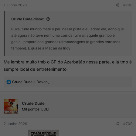
:
1 Junho 2026
#708
Crude Dude disse:
Puxa, tudo mundo mete o pau nessa pista e eu adoro ela, acho que
até agora não teve nenhuma corrida ruim aí, aquele grampo é
genial, proporciona grandes ultrapassagens (e grandes enroscos
também). É quase a Macau da Indy
Me lembra muito tmb o GP do Azerbaijão nessa parte, e lá tmb é
sempre local de entretenimento.
R
Crude Dude
e
Devon_
e
a
ç
Crude Dude
õ
e
Mil pontos, LOL!
s
:
2 Junho 2026
#709