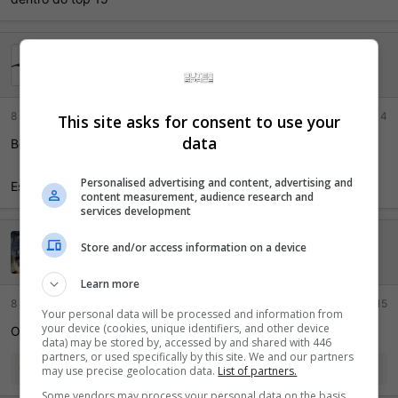
Spacehead
Mil pontos, LOL!
8 Junho 2026
#714
This site asks for consent to use your
data
Bora collet
Personalised advertising and content, advertising and
Essa bandeira vermelha só pra ferrar com meu sono
content measurement, audience research and
services development
Kimer
Store and/or access information on a device
Mil pontos, LOL!
Learn more
8 Junho 2026
#715
Your personal data will be processed and information from
your device (cookies, unique identifiers, and other device
O motor do Caio quebrou pqp
data) may be stored by, accessed by and shared with 446
partners, or used specifically by this site. We and our partners
R
Crude Dude
may use precise geolocation data.
List of partners.
e
Some vendors may process your personal data on the basis