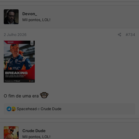
a
ç
Devon_
õ
e
Mil pontos, LOL!
s
:
2 Julho 2026
#734
O fim de uma era
R
Spacehead
e
Crude Dude
e
a
ç
Crude Dude
õ
e
Mil pontos, LOL!