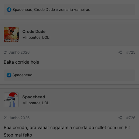
R
Spacehead
,
Crude Dude
e
zemaria_vampirao
e
a
ç
Crude Dude
õ
e
Mil pontos, LOL!
s
:
21 Junho 2026
#725
Baita corrida hoje
R
Spacehead
e
a
ç
Spacehead
õ
e
Mil pontos, LOL!
s
:
21 Junho 2026
#726
Boa corrida, pra variar cagaram a corrida do collet com um Pit
Stop mal feito