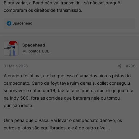
E pra variar, a Band não vai transmitir... só não sei porquê
compraram os direitos de transmissão.
R
Spacehead
e
a
ç
Spacehead
õ
e
Mil pontos, LOL!
s
:
31 Maio 2026
#706
A corrida foi ótima, e olha que essa é uma das piores pistas do
campeonato. Carro da foyt tava ruim demais, collet conseguiu
sobreviver e catou um 16, faz falta os pontos que ele jogou fora
na Indy 500, fora as corridas que bateram nele ou tomou
punição idiota.
Uma pena que o Palou vai levar o campeonato denovo, os
outros pilotos são equilibrados, ele é de outro nível...