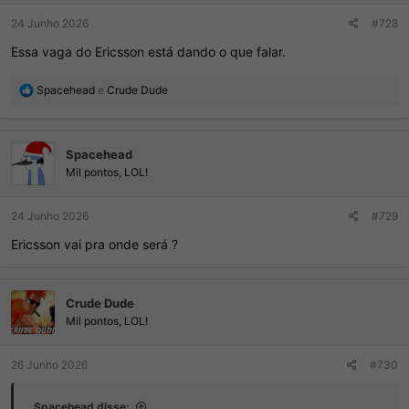
:
24 Junho 2026
#728
Essa vaga do Ericsson está dando o que falar.
R
Spacehead
e
Crude Dude
e
a
ç
Spacehead
õ
e
Mil pontos, LOL!
s
:
24 Junho 2026
#729
Ericsson vai pra onde será ?
Crude Dude
Mil pontos, LOL!
26 Junho 2026
#730
Spacehead disse: