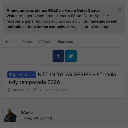
Anunciando os planos GOLD no Fórum Outer Space
Visitante, agora você pode ajudar o Fórum Outer Space e
receber alguns recursos exclusivos, incluindo
navegação sem
anúncios
e
dois temas exclusivos
. Veja os detalhes
aqui.
Home
Fóruns
Offtopic
Esportes
NTT INDYCAR SERIES - Fórmula
Tópico oficial
Indy temporada 2026
I
D
Crude Dude
24 Fevereiro 2022
n
a
i
t
c
a
i
d
BCoisa
a
e
Ei mãe, 500 pontos!
d
I
o
n