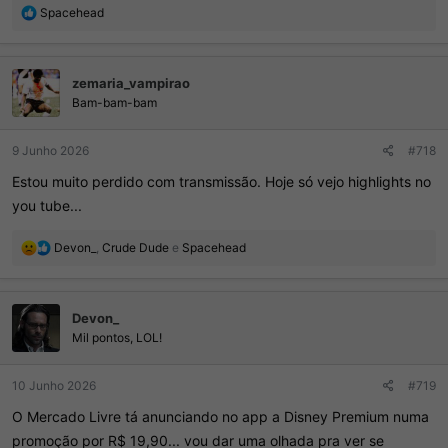
R
Spacehead
e
a
ç
zemaria_vampirao
õ
e
Bam-bam-bam
s
:
9 Junho 2026
#718
Estou muito perdido com transmissão. Hoje só vejo highlights no
you tube...
R
Devon_
,
Crude Dude
e
Spacehead
e
a
ç
Devon_
õ
e
Mil pontos, LOL!
s
:
10 Junho 2026
#719
O Mercado Livre tá anunciando no app a Disney Premium numa
promoção por R$ 19,90... vou dar uma olhada pra ver se