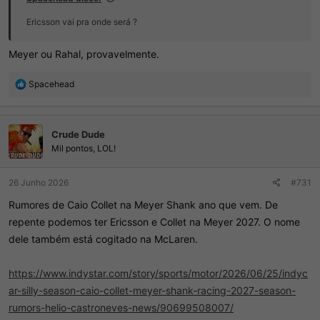
Ericsson vai pra onde será ?
Meyer ou Rahal, provavelmente.
R
Spacehead
e
a
ç
Crude Dude
õ
e
Mil pontos, LOL!
s
:
26 Junho 2026
#731
Rumores de Caio Collet na Meyer Shank ano que vem. De
repente podemos ter Ericsson e Collet na Meyer 2027. O nome
dele também está cogitado na McLaren.
https://www.indystar.com/story/sports/motor/2026/06/25/indyc
ar-silly-season-caio-collet-meyer-shank-racing-2027-season-
rumors-helio-castroneves-news/90699508007/