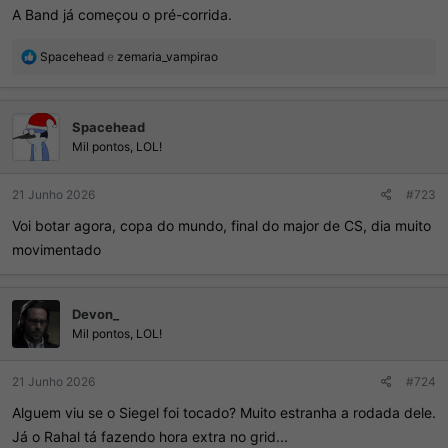
A Band já começou o pré-corrida.
R
Spacehead
e
zemaria_vampirao
e
a
ç
Spacehead
õ
e
Mil pontos, LOL!
s
:
21 Junho 2026
#723
Voi botar agora, copa do mundo, final do major de CS, dia muito
movimentado
Devon_
Mil pontos, LOL!
21 Junho 2026
#724
Alguem viu se o Siegel foi tocado? Muito estranha a rodada dele.
Já o Rahal tá fazendo hora extra no grid...