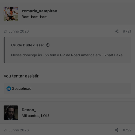
a
ç
zemaria_vampirao
õ
e
Bam-bam-bam
s
:
21 Junho 2026
#721
Crude Dude disse:
Nesse domingo às 15h tem o GP de Road America em Elkhart Lake.
Vou tentar assistir.
R
Spacehead
e
a
ç
Devon_
õ
e
Mil pontos, LOL!
s
:
21 Junho 2026
#722