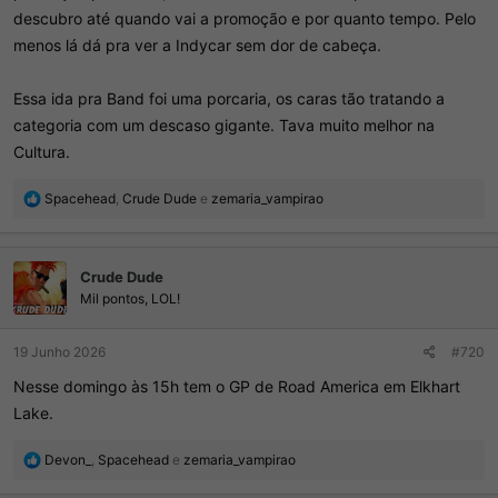
descubro até quando vai a promoção e por quanto tempo. Pelo
menos lá dá pra ver a Indycar sem dor de cabeça.
Essa ida pra Band foi uma porcaria, os caras tão tratando a
categoria com um descaso gigante. Tava muito melhor na
Cultura.
R
Spacehead
,
Crude Dude
e
zemaria_vampirao
e
a
ç
Crude Dude
õ
e
Mil pontos, LOL!
s
:
19 Junho 2026
#720
Nesse domingo às 15h tem o GP de Road America em Elkhart
Lake.
R
Devon_
,
Spacehead
e
zemaria_vampirao
e