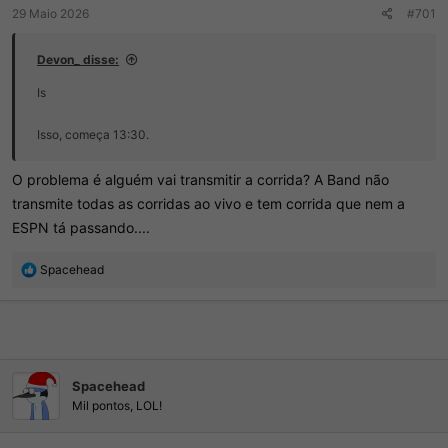
r
í
29 Maio 2026
#701
d
c
o
i
Devon_ disse:
t
o
ó
Is
p
i
Isso, começa 13:30.
c
o
O problema é alguém vai transmitir a corrida? A Band não
transmite todas as corridas ao vivo e tem corrida que nem a
ESPN tá passando....
R
Spacehead
e
a
ç
õ
e
s
Spacehead
:
Mil pontos, LOL!