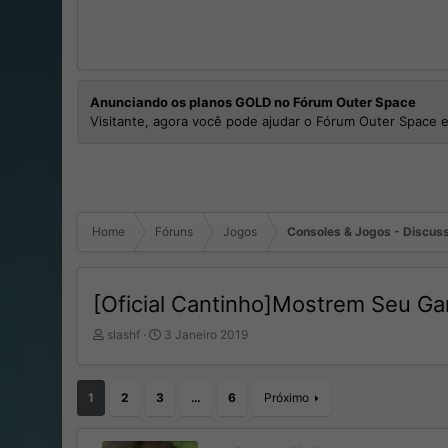
Anunciando os planos GOLD no Fórum Outer Space
Visitante, agora você pode ajudar o Fórum Outer Space e
Home
Fóruns
Jogos
Consoles & Jogos - Discuss
[Oficial Cantinho]Mostrem Seu 
I
D
slashf
3 Janeiro 2019
n
a
i
t
c
a
1
2
3
…
6
Próximo
i
d
a
e
d
I