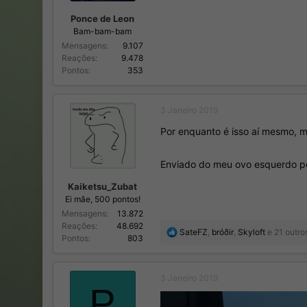
Ponce de Leon
Bam-bam-bam
Mensagens
9.107
Reações
9.478
Pontos
353
3 Janeiro 2019
Por enquanto é isso aí mesmo, m
Enviado do meu ovo esquerdo po
Kaiketsu_Zubat
Ei mãe, 500 pontos!
Mensagens
13.872
Reações
48.692
R
SateFZ
,
bróðir
,
Skyloft
e 21 outro
Pontos
803
e
a
ç
3 Janeiro 2019
õ
P
e
s