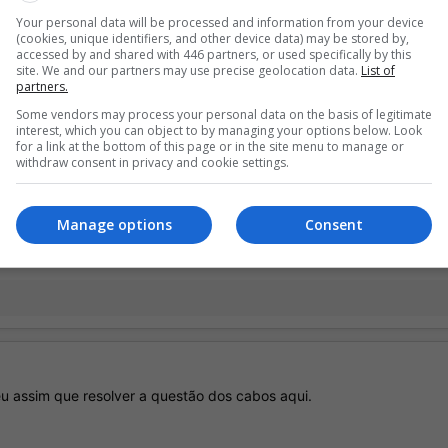
Your personal data will be processed and information from your device
(cookies, unique identifiers, and other device data) may be stored by,
accessed by and shared with 446 partners, or used specifically by this
site. We and our partners may use precise geolocation data.
List of
partners.
Some vendors may process your personal data on the basis of legitimate
o ano passado. Só troquei o note e comprei mais alguns consoles e
interest, which you can object to by managing your options below. Look
for a link at the bottom of this page or in the site menu to manage or
withdraw consent in privacy and cookie settings.
aqui.
essoal!!
Manage options
Consent
u assim que resolver a questão dos cabos aqui.