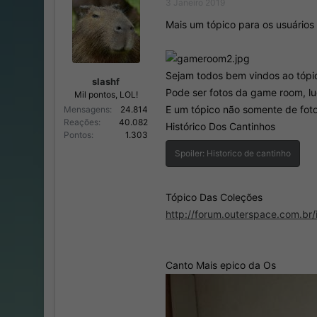
3 Janeiro 2019
o
n
r
í
Mais um tópico para os usuários
d
c
o
i
t
o
ó
Sejam todos bem vindos ao tópi
slashf
p
Pode ser fotos da game room, l
Mil pontos, LOL!
i
E um tópico não somente de foto
Mensagens
24.814
c
Reações
40.082
o
Histórico Dos Cantinhos
Pontos
1.303
Spoiler:
Historico de cantinho
Tópico Das Coleções
http://forum.outerspace.com.br
Canto Mais epico da Os