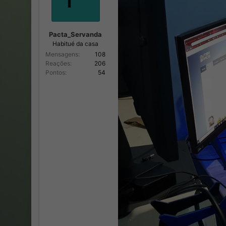
:
Pacta_Servanda
Habitué da casa
Mensagens
108
Reações
206
Pontos
54