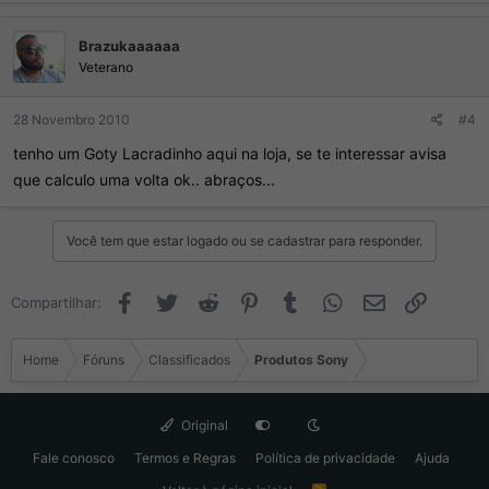
Brazukaaaaaa
Veterano
28 Novembro 2010
#4
tenho um Goty Lacradinho aqui na loja, se te interessar avisa
que calculo uma volta ok.. abraços...
Você tem que estar logado ou se cadastrar para responder.
Facebook
Twitter
Reddit
Pinterest
Tumblr
WhatsApp
Email
Link
Compartilhar:
Home
Fóruns
Classificados
Produtos Sony
Original
Fale conosco
Termos e Regras
Política de privacidade
Ajuda