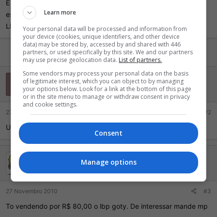
d
c
É estranho querer trocar o LBP pelo LBP goty, portanto, eu
o
i
Learn more
estou procurando um LBP GOTY, e estou vendendo o meu
t
o
LBP...
ó
Your personal data will be processed and information from
p
your device (cookies, unique identifiers, and other device
data) may be stored by, accessed by and shared with 446
i
partners, or used specifically by this site. We and our partners
c
may use precise geolocation data.
List of partners.
o
Some vendors may process your personal data on the basis
MrTiberio
M
of legitimate interest, which you can object to by managing
your options below. Look for a link at the bottom of this page
Ser evoluído
or in the site menu to manage or withdraw consent in privacy
and cookie settings.
27 Novembro 2010
#2
Upzinho
Consent
dfonte
Manage options
Habitué da casa
27 Novembro 2010
#3
To vendendo por R$ 80,00 o lbp goty. De interessar mande mp