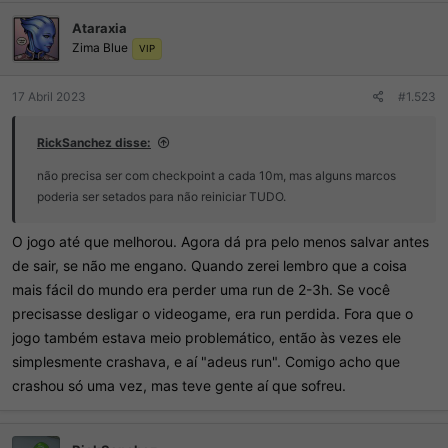
ç
Ataraxia
õ
Zima Blue
e
VIP
s
:
17 Abril 2023
#1.523
RickSanchez disse:
não precisa ser com checkpoint a cada 10m, mas alguns marcos
poderia ser setados para não reiniciar TUDO.
O jogo até que melhorou. Agora dá pra pelo menos salvar antes
de sair, se não me engano. Quando zerei lembro que a coisa
mais fácil do mundo era perder uma run de 2-3h. Se você
precisasse desligar o videogame, era run perdida. Fora que o
jogo também estava meio problemático, então às vezes ele
simplesmente crashava, e aí "adeus run". Comigo acho que
crashou só uma vez, mas teve gente aí que sofreu.