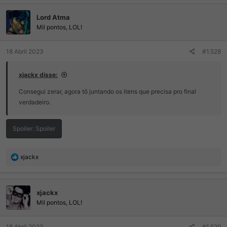
ç
Lord Atma
õ
e
Mil pontos, LOL!
s
:
18 Abril 2023
#1.528
xjackx disse:
Consegui zerar, agora tô juntando os itens que precisa pro final
verdadeiro.
Spoiler:
Spoiler
R
xjackx
e
a
ç
xjackx
õ
e
Mil pontos, LOL!
s
:
18 Abril 2023
#1.529