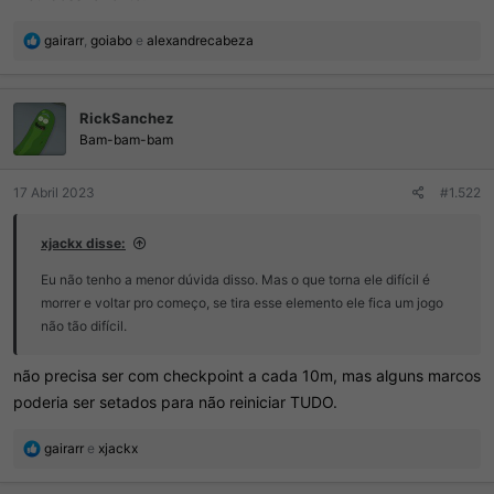
R
gairarr
,
goiabo
e
alexandrecabeza
e
a
ç
RickSanchez
õ
e
Bam-bam-bam
s
:
17 Abril 2023
#1.522
xjackx disse:
Eu não tenho a menor dúvida disso. Mas o que torna ele difícil é
morrer e voltar pro começo, se tira esse elemento ele fica um jogo
não tão difícil.
não precisa ser com checkpoint a cada 10m, mas alguns marcos
poderia ser setados para não reiniciar TUDO.
R
gairarr
e
xjackx
e
a