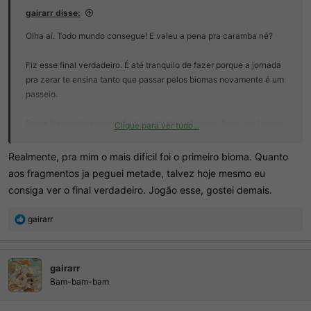
gairarr disse:
Olha aí. Todo mundo consegue! E valeu a pena pra caramba né?
Fiz esse final verdadeiro. É até tranquilo de fazer porque a jornada
pra zerar te ensina tanto que passar pelos biomas novamente é um
passeio.
Esses fragmentos para o final verdadeiro são meio fixos nos biomas
Clique para ver tudo...
então pode olhar em um guia, caso queira fazer rápido.
Realmente, pra mim o mais difícil foi o primeiro bioma. Quanto
aos fragmentos ja peguei metade, talvez hoje mesmo eu
consiga ver o final verdadeiro. Jogão esse, gostei demais.
R
gairarr
e
a
ç
gairarr
õ
e
Bam-bam-bam
s
: