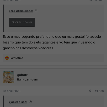
Lord Atma disse:
Spoiler:
Spoiler
Esse é meu segundo preferido, o que eu mais gostei foi aquele
bizarro que tem dois ets gigantes e vc tem que ir usando o
gancho nos destroços voadores
R
Lord Atma
e
a
ç
gairarr
õ
e
Bam-bam-bam
s
:
18 Abril 2023
#1.530
xjackx disse: