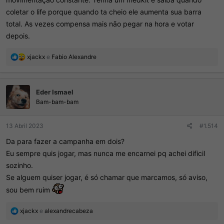
coletar o life porque quando ta cheio ele aumenta sua barra
total. As vezes compensa mais não pegar na hora e votar
depois.
R
xjackx
e
Fabio Alexandre
e
a
ç
Eder Ismael
õ
e
Bam-bam-bam
s
:
13 Abril 2023
#1.514
Da para fazer a campanha em dois?
Eu sempre quis jogar, mas nunca me encarnei pq achei dificil
sozinho.
Se alguem quiser jogar, é só chamar que marcamos, só aviso,
sou bem ruim
R
xjackx
e
alexandrecabeza
e