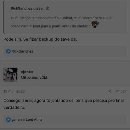
RickSanchez disse:
se eu chegar antes do chefão e salvar, se eu morrer para ele, eu
posso dar um load para o ponto antes do chefão?
Pode sim. Se fizer backup do save da.
R
RickSanchez
e
a
ç
xjackx
õ
e
Mil pontos, LOL!
s
:
18 Abril 2023
#1.527
Consegui zerar, agora tô juntando os itens que precisa pro final
verdadeiro.
R
gairarr
e
Lord Atma
e
a