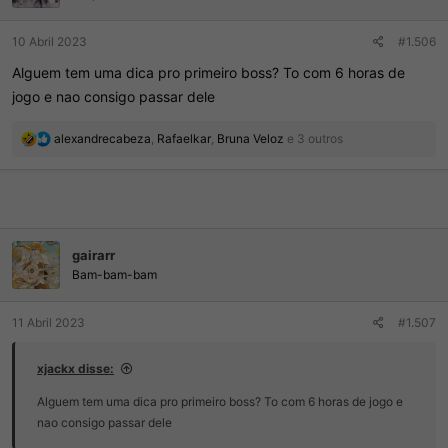
r
í
d
c
10 Abril 2023
#1.506
o
i
t
o
Alguem tem uma dica pro primeiro boss? To com 6 horas de
ó
jogo e nao consigo passar dele
p
i
c
R
alexandrecabeza
,
Rafaelkar
,
Bruna Veloz
e 3 outros
o
e
a
ç
õ
e
s
gairarr
:
Bam-bam-bam
11 Abril 2023
#1.507
xjackx disse:
Alguem tem uma dica pro primeiro boss? To com 6 horas de jogo e
nao consigo passar dele