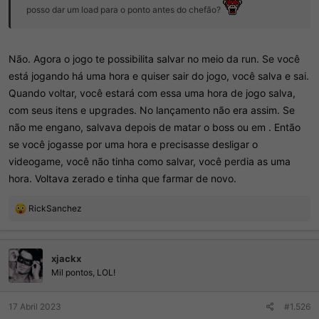
posso dar um load para o ponto antes do chefão?
Não. Agora o jogo te possibilita salvar no meio da run. Se você
está jogando há uma hora e quiser sair do jogo, você salva e sai.
Quando voltar, você estará com essa uma hora de jogo salva,
com seus itens e upgrades. No lançamento não era assim. Se
não me engano, salvava depois de matar o boss ou em . Então
se você jogasse por uma hora e precisasse desligar o
videogame, você não tinha como salvar, você perdia as uma
hora. Voltava zerado e tinha que farmar de novo.
R
RickSanchez
e
a
ç
xjackx
õ
e
Mil pontos, LOL!
s
:
17 Abril 2023
#1.526