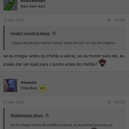
RickSanchez
Bam-bam-bam
17 Abril 2023
#1.524
ᴘʀᴏᴊᴇᴄᴛ sᴄʜɪᴢᴏɪᴅ disse:
. Agora dá pra pelo menos salvar antes de sair, se não me engano.
se eu chegar antes do chefão e salvar, se eu morrer para ele, eu
posso dar um load para o ponto antes do chefão?
Ataraxia
Zima Blue
VIP
17 Abril 2023
#1.525
RickSanchez disse:
se eu chegar antes do chefão e salvar, se eu morrer para ele, eu