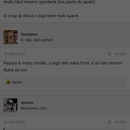
muito fácil mesmo (perderia boa parte do apelo).
O coop já deixa o jogo bem mais suave.
Guilsben
Ei mãe, 500 pontos!
18 Abril 2023
#1.533
Pessoa é muito chorão, o jogo tem sabe Porã, é só não morrer!
Ruins do kct
R
xjackx
e
a
ç
xjackx
õ
e
Mil pontos, LOL!
s
:
18 Abril 2023
#1.534