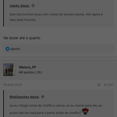
xjackx disse:
Que luta incrível essa com o boss do terceiro bioma. Até agora é
meu boss favorito.
Vai durar até o quarto
R
xjackx
e
a
ç
Waters_PF
õ
e
Mil pontos, LOL!
s
:
18 Abril 2023
#1.537
RickSanchez disse:
se eu chegar antes do chefão e salvar, se eu morrer para ele, eu
posso dar um load para o ponto antes do chefão?