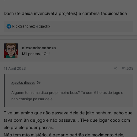
Dash (te deixa invencível a projéteis) e carabina taquiomática
R
RickSanchez
e
xjackx
e
a
ç
alexandrecabeza
õ
e
Mil pontos, LOL!
s
:
11 Abril 2023
#1.508
xjackx disse:
Alguem tem uma dica pro primeiro boss? To com 6 horas de jogo e
nao consigo passar dele
Tive um amigo que não passava dele de jeito nenhum, acho que
tava com 8h de jogo e não passava... Tive que jogar coop com
ele pra ele poder passar...
Não tem mto mistério, é pegar o padrão de movimento dele,