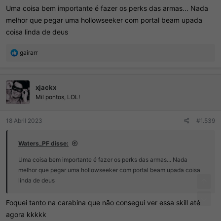
Uma coisa bem importante é fazer os perks das armas... Nada
melhor que pegar uma hollowseeker com portal beam upada
coisa linda de deus
R
gairarr
e
a
ç
xjackx
õ
e
Mil pontos, LOL!
s
:
18 Abril 2023
#1.539
Waters_PF disse:
Uma coisa bem importante é fazer os perks das armas... Nada
melhor que pegar uma hollowseeker com portal beam upada coisa
linda de deus
Foquei tanto na carabina que não consegui ver essa skill até
agora kkkkk