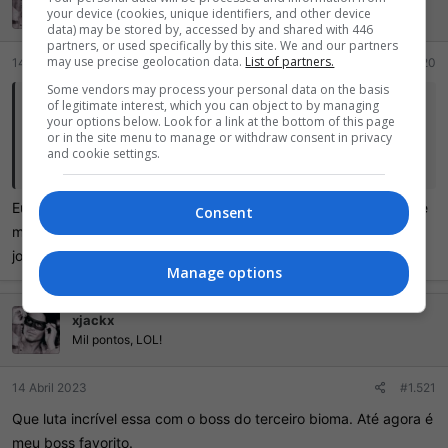
your device (cookies, unique identifiers, and other device
e
Mil pontos, LOL!
data) may be stored by, accessed by and shared with 446
s
partners, or used specifically by this site. We and our partners
:
may use precise geolocation data.
List of partners.
14 Abril 2023
#1.520
Some vendors may process your personal data on the basis
of legitimate interest, which you can object to by managing
kurenaida disse:
your options below. Look for a link at the bottom of this page
or in the site menu to manage or withdraw consent in privacy
Minha plus vai vencer esse mês e não vou ter conseguido zerar.
and cookie settings.
Acho que eh o jogo mais difícil que já joguei.
Eu não tenho a menor dúvida disso. Mas o que torna ele difícil é
Consent
morrer e voltar pro começo, se tira esse elemento ele fica um
jogo não tão difícil.
Manage options
xjackx
Mil pontos, LOL!
14 Abril 2023
#1.521
Que luta incrível essa com o boss do terceiro bioma. Até agora é
meu boss favorito.