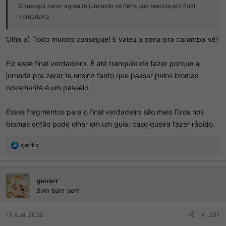
Consegui zerar, agora tô juntando os itens que precisa pro final
verdadeiro.
Olha aí. Todo mundo consegue! E valeu a pena pra caramba né?
Fiz esse final verdadeiro. É até tranquilo de fazer porque a
jornada pra zerar te ensina tanto que passar pelos biomas
novamente é um passeio.
Esses fragmentos para o final verdadeiro são meio fixos nos
biomas então pode olhar em um guia, caso queira fazer rápido.
R
xjackx
e
a
ç
gairarr
õ
e
Bam-bam-bam
s
:
18 Abril 2023
#1.531