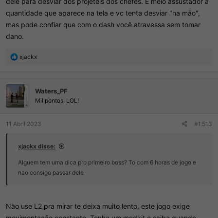
dele para desviar dos projéteis dos chefes. É meio assustador a
quantidade que aparece na tela e vc tenta desviar "na mão",
mas pode confiar que com o dash você atravessa sem tomar
dano.
R
xjackx
e
a
ç
Waters_PF
õ
e
Mil pontos, LOL!
s
:
11 Abril 2023
#1.513
xjackx disse:
Alguem tem uma dica pro primeiro boss? To com 6 horas de jogo e
nao consigo passar dele
Não use L2 pra mirar te deixa muito lento, este jogo exige
movimentação constante. Tenha um medkit e saiba quando