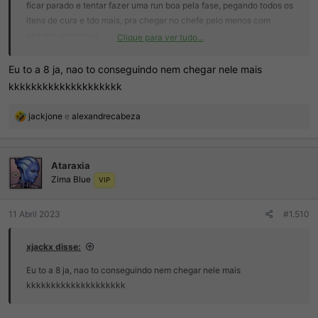
ficar parado e tentar fazer uma run boa pela fase, pegando todos os
itens de cura e tdo mais, pra chegar no chefe pelo menos com
alguma segurança.
Clique para ver tudo...
Obs: se vc tá 6h no primeiro, o segundo vai ficar 12h, pois esse é
enjoado...rsrsrs
Eu to a 8 ja, nao to conseguindo nem chegar nele mais
kkkkkkkkkkkkkkkkkkkk
R
jackjone
e
alexandrecabeza
e
a
ç
Ataraxia
õ
Zima Blue
e
VIP
s
:
11 Abril 2023
#1.510
xjackx disse:
Eu to a 8 ja, nao to conseguindo nem chegar nele mais
kkkkkkkkkkkkkkkkkkkk