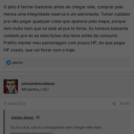
O jeito é farmar bastante antes de chegar nele, comprar pelo
menos uma integridade reserva e um astronauta. Tomar cuidado
pra não pegar qualquer coisa que aparece pelo mapa, porque
tem muito item que só está ali pra te ferrar. Eu tomava bastante
cuidado pra ler as descrições dos itens antes de consumir.
Prefiro manter meu personagem com pouco HP, do que pegar
HP zoado, que vai ferrar com o traje.
R
xjackx
e
a
ç
alexandrecabeza
õ
e
Mil pontos, LOL!
s
:
11 Abril 2023
#1.511
xjackx disse:
Eu to a 8 ja, nao to conseguindo nem chegar nele mais
kkkkkkkkkkkkkkkkkkkk