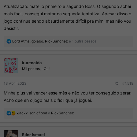
Atualização: matei o primeiro e segundo Boss. O segundo achei
mais fácil, consegui matar na segunda tentativa. Apesar disso o
jogo continua sendo absurdamente difícil pra mim, mas não vou
desistir.
R
Lord Atma
,
goiabo
,
RickSanchez
e 1 outra pessoa
e
a
ç
kurenaida
õ
e
Mil pontos, LOL!
s
:
13 Abril 2023
#1.518
Minha plus vai vencer esse mês e não vou ter conseguido zerar.
Acho que eh o jogo mais difícil que já joguei.
R
xjackx
,
sonicflood
e
RickSanchez
e
a
ç
Eder Ismael
õ