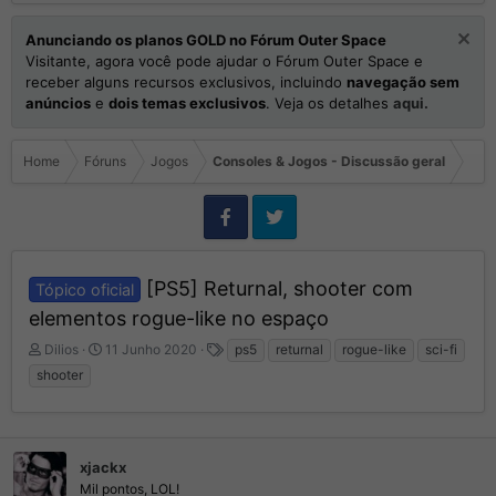
Anunciando os planos GOLD no Fórum Outer Space
Visitante, agora você pode ajudar o Fórum Outer Space e
receber alguns recursos exclusivos, incluindo
navegação sem
anúncios
e
dois temas exclusivos
. Veja os detalhes
aqui.
Home
Fóruns
Jogos
Consoles & Jogos - Discussão geral
[PS5] Returnal, shooter com
Tópico oficial
elementos rogue-like no espaço
I
D
T
Dilios
11 Junho 2020
ps5
returnal
rogue-like
sci-fi
n
a
a
shooter
i
t
g
c
a
s
i
d
a
e
d
xjackx
I
o
n
Mil pontos, LOL!