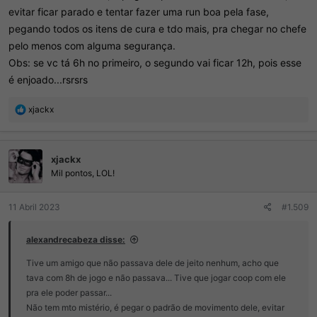
evitar ficar parado e tentar fazer uma run boa pela fase,
pegando todos os itens de cura e tdo mais, pra chegar no chefe
pelo menos com alguma segurança.
Obs: se vc tá 6h no primeiro, o segundo vai ficar 12h, pois esse
é enjoado...rsrsrs
R
xjackx
e
a
ç
xjackx
õ
e
Mil pontos, LOL!
s
:
11 Abril 2023
#1.509
alexandrecabeza disse:
Tive um amigo que não passava dele de jeito nenhum, acho que
tava com 8h de jogo e não passava... Tive que jogar coop com ele
pra ele poder passar...
Não tem mto mistério, é pegar o padrão de movimento dele, evitar