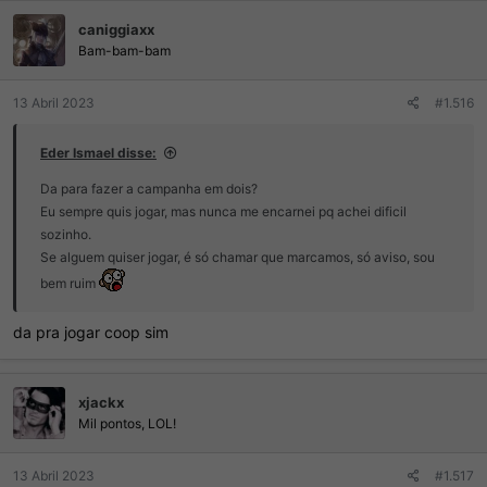
ç
caniggiaxx
õ
e
Bam-bam-bam
s
:
13 Abril 2023
#1.516
Eder Ismael disse:
Da para fazer a campanha em dois?
Eu sempre quis jogar, mas nunca me encarnei pq achei dificil
sozinho.
Se alguem quiser jogar, é só chamar que marcamos, só aviso, sou
bem ruim
da pra jogar coop sim
xjackx
Mil pontos, LOL!
13 Abril 2023
#1.517