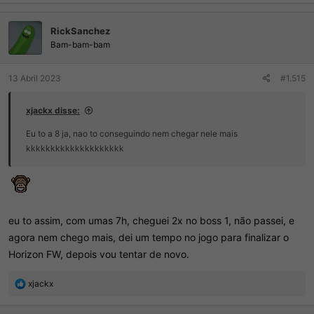
a
ç
RickSanchez
õ
e
Bam-bam-bam
s
:
13 Abril 2023
#1.515
xjackx disse:
Eu to a 8 ja, nao to conseguindo nem chegar nele mais
kkkkkkkkkkkkkkkkkkkk
eu to assim, com umas 7h, cheguei 2x no boss 1, não passei, e
agora nem chego mais, dei um tempo no jogo para finalizar o
Horizon FW, depois vou tentar de novo.
R
xjackx
e
a