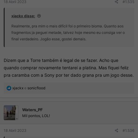
18 Abril 2023
#1.535
xjackx disse:
Realmente, pra mim o mais difícil foi o primeiro bioma. Quanto aos
fragmentos ja peguei metade, talvez hoje mesmo eu consiga ver o
final verdadeiro. Jogão esse, gostei demais.
Dizem que a Torre também é legal de se fazer. Acho que
quando comprar novamente tentarei a platina. Mas fiquei feliz
pra caramba com a Sony por ter dado grana pra um jogo desse.
R
xjackx
e
sonicflood
e
a
ç
Waters_PF
õ
e
Mil pontos, LOL!
s
:
18 Abril 2023
#1.536