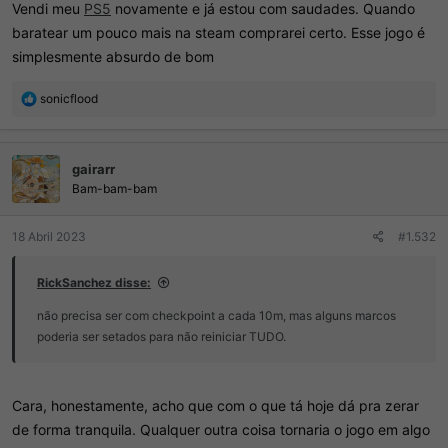
Vendi meu
PS5
novamente e já estou com saudades. Quando
baratear um pouco mais na steam comprarei certo. Esse jogo é
simplesmente absurdo de bom
R
sonicflood
e
a
ç
gairarr
õ
e
Bam-bam-bam
s
:
18 Abril 2023
#1.532
RickSanchez disse:
não precisa ser com checkpoint a cada 10m, mas alguns marcos
poderia ser setados para não reiniciar TUDO.
Cara, honestamente, acho que com o que tá hoje dá pra zerar
de forma tranquila. Qualquer outra coisa tornaria o jogo em algo