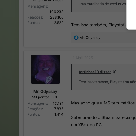
uma caralhada de exclusivos que 
Mensagens
106.238
Reações
238.166
Pontos
2.529
Tem isso também, Playstation nã
R
Mr. Odyssey
e
a
ç
11 Abril 2025
õ
e
s
tortinhas10 disse:
:
Tem isso também, Playstation não
Mr. Odyssey
Mil pontos, LOL!
Mas acho que a MS tem méritos n
Mensagens
13.181
Reações
17.835
Pontos
1.414
Sabe tirando o Steam parecia qu
um XBox no PC.