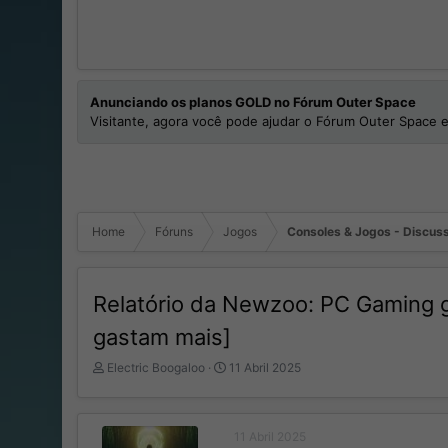
Anunciando os planos GOLD no Fórum Outer Space
Visitante, agora você pode ajudar o Fórum Outer Space e
Home
Fóruns
Jogos
Consoles & Jogos - Discuss
Relatório da Newzoo: PC Gaming 
gastam mais]
I
D
Electric Boogaloo
11 Abril 2025
n
a
i
t
c
a
11 Abril 2025
i
d