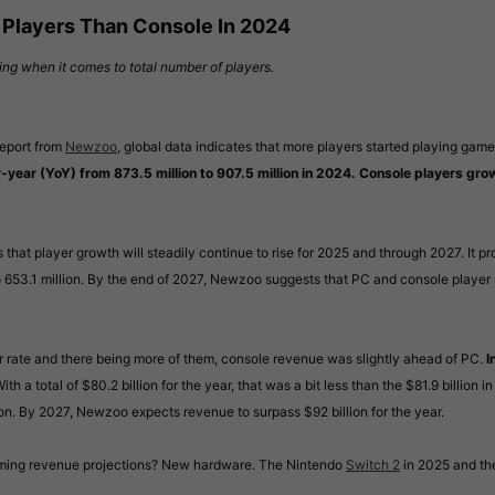
Players Than Console In 2024​
g when it comes to total number of players.
eport from
Newzoo
, global data indicates that more players started playing gam
ear (YoY) from 873.5 million to 907.5 million in 2024. Console players growt
that player growth will steadily continue to rise for 2025 and through 2027. It pr
o 653.1 million. By the end of 2027, Newzoo suggests that PC and console player n
r rate and there being more of them, console revenue was slightly ahead of PC.
I
ith a total of $80.2 billion for the year, that was a bit less than the $81.9 billion 
lion. By 2027, Newzoo expects revenue to surpass $92 billion for the year.
 gaming revenue projections? New hardware. The Nintendo
Switch 2
in 2025 and th