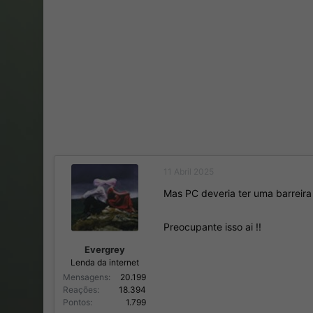
11 Abril 2025
Mas PC deveria ter uma barreira
Preocupante isso ai !!
Evergrey
Lenda da internet
Mensagens
20.199
Reações
18.394
Pontos
1.799