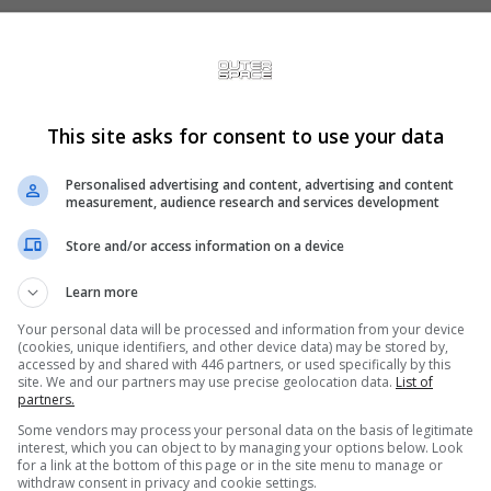
0 dols, só remaster, então é até uma notícia óbvia.
This site asks for consent to use your data
ixo heim, não é só uma questão de preço, mas agora que os "exclus
Personalised advertising and content, advertising and content
measurement, audience research and services development
 jogar
GOW
Ragnarok
e o Daleste 2, sinceramente não vejo agora p
da de exclusivos que certeza não vão sair no PC
Store and/or access information on a device
Learn more
Your personal data will be processed and information from your device
(cookies, unique identifiers, and other device data) may be stored by,
accessed by and shared with 446 partners, or used specifically by this
site. We and our partners may use precise geolocation data.
List of
partners.
Some vendors may process your personal data on the basis of legitimate
o heim, não é só uma questão de preço, mas agora que os "exclusivos" dos Syon
interest, which you can object to by managing your options below. Look
for a link at the bottom of this page or in the site menu to manage or
jogar
withdraw consent in privacy and cookie settings.
GOW
Ragnarok
e o Daleste 2, sinceramente não vejo agora por que compra