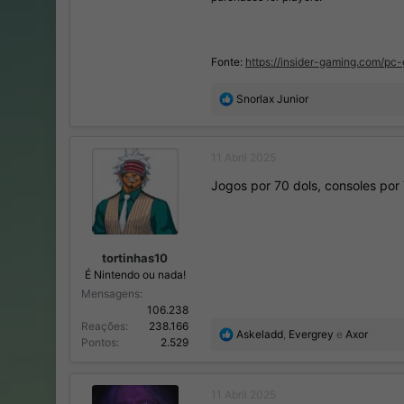
Fonte:
https://insider-gaming.com/p
R
Snorlax Junior
e
a
ç
11 Abril 2025
õ
e
Jogos por 70 dols, consoles por 
s
:
tortinhas10
É Nintendo ou nada!
Mensagens
106.238
Reações
238.166
R
Askeladd
,
Evergrey
e
Axor
Pontos
2.529
e
a
ç
11 Abril 2025
õ