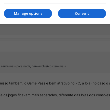
certeza não vão sair no PC
Manage options
Consent
o serve mais para nada, nem exclusivos tem mais.
 serve mais para nada, nem exclusivos tem mais.
isso também, o Game Pass é bem atrativo no PC, a loja (no caso o 
e os jogos ficavam mais separados, diferente das lojas dos console