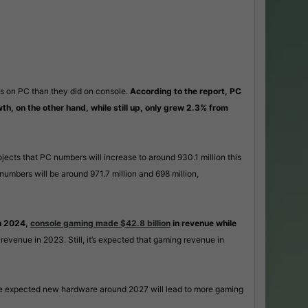
es on PC than they did on console.
According to the report, PC
h, on the other hand, while still up, only grew 2.3% from
ojects that PC numbers will increase to around 930.1 million this
umbers will be around 971.7 million and 698 million,
n 2024,
console gaming made $42.8 billion
in revenue while
in revenue in 2023. Still, it’s expected that gaming revenue in
e expected new hardware around 2027 will lead to more gaming