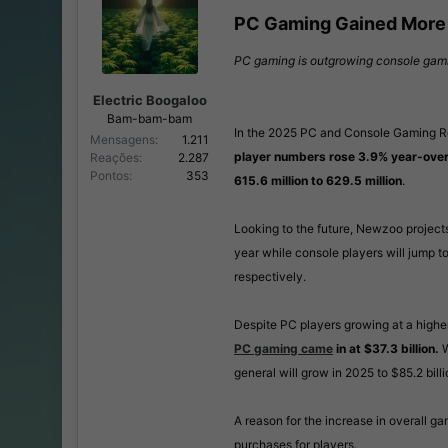
a
e
PC Gaming Gained More 
d
I
o
n
PC gaming is outgrowing console gamin
r
í
d
c
o
i
Electric Boogaloo
t
o
Bam-bam-bam
In the 2025 PC and Console Gaming R
ó
Mensagens
1.211
p
player numbers rose 3.9% year-over-y
Reações
2.287
i
Pontos
353
615.6 million to 629.5 million
.
c
o
Looking to the future, Newzoo projects 
year while console players will jump t
respectively.
Despite PC players growing at a highe
PC gaming came
in at $37.3 billion.
W
general will grow in 2025 to $85.2 bil
A reason for the increase in overall
purchases for players.