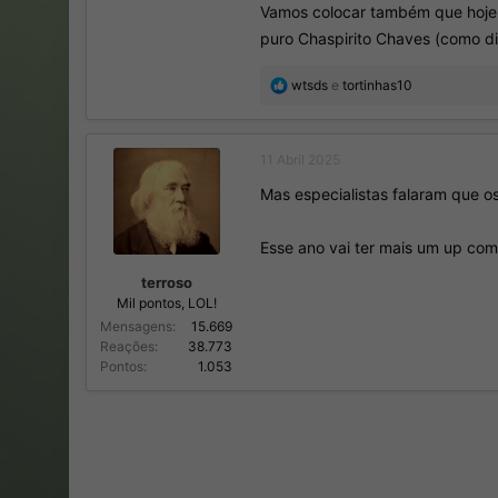
Vamos colocar também que hoje
puro Chaspirito Chaves (como di
R
wtsds
e
tortinhas10
e
a
ç
11 Abril 2025
õ
e
Mas especialistas falaram que o
s
:
Esse ano vai ter mais um up com
terroso
Mil pontos, LOL!
Mensagens
15.669
Reações
38.773
Pontos
1.053