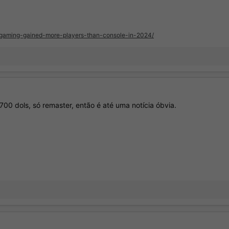
c-gaming-gained-more-players-than-console-in-2024/
700 dols, só remaster, então é até uma notícia óbvia.