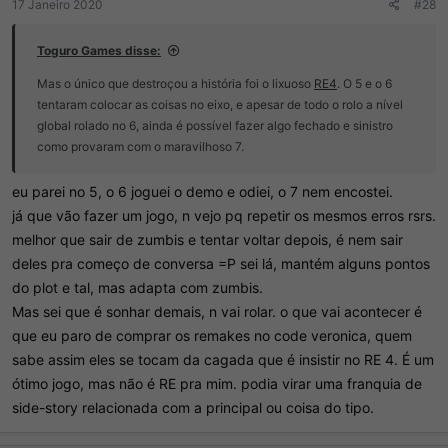
17 Janeiro 2020
#28
Toguro Games disse:
Mas o único que destroçou a história foi o lixuoso
RE4
. O 5 e o 6
tentaram colocar as coisas no eixo, e apesar de todo o rolo a nível
global rolado no 6, ainda é possível fazer algo fechado e sinistro
como provaram com o maravilhoso 7.
eu parei no 5, o 6 joguei o demo e odiei, o 7 nem encostei.
já que vão fazer um jogo, n vejo pq repetir os mesmos erros rsrs.
melhor que sair de zumbis e tentar voltar depois, é nem sair
deles pra começo de conversa =P sei lá, mantém alguns pontos
do plot e tal, mas adapta com zumbis.
Mas sei que é sonhar demais, n vai rolar. o que vai acontecer é
que eu paro de comprar os remakes no code veronica, quem
sabe assim eles se tocam da cagada que é insistir no RE 4. É um
ótimo jogo, mas não é RE pra mim. podia virar uma franquia de
side-story relacionada com a principal ou coisa do tipo.