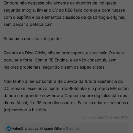
Embora não negasse oficialmente os eventos da indigesta
segunda trilogia, linkar o CV ao RE8 faria com que continuasse
com o espírito e os elementos clássicos da quadrilogia original,
sem deixar a peteca cair.
Seria uma decisão inteligente.
Quanto ao Dino Crisis, não se preocupem, ele vai sair. O apelo
popular é forte! Com a RE Engine, eles vão conseguir, sem
maiores problemas, segundo dizem os especialistas.
Não tenho a menor sombra de dúvida da futura existência do
DC remake. Esse novo hunter do RE3make e o próprio MH estão
dando um grande know-how à Capcom sobre digitalização dos
dinos. Afinal, é o RE com dinossauros. Falta só criar os cenários e
(re)escrever a história.
Ultima Edição:
17 Janeiro 2020
R
ValenS
,
ptsousa
,
Origami Killer
e 3 outros