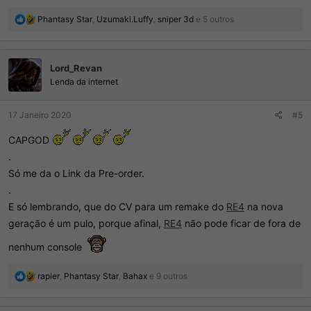
R
Phantasy Star
,
Uzumaki.Luffy
,
sniper 3d
e 5 outros
e
a
ç
Lord_Revan
õ
e
Lenda da internet
s
:
17 Janeiro 2020
#5
CAPGOD
.
Só me da o Link da Pre-order.
.
E só lembrando, que do CV para um remake do
RE4
na nova
geração é um pulo, porque afinal,
RE4
não pode ficar de fora de
nenhum console
R
rapier
,
Phantasy Star
,
Bahax
e 9 outros
e
a