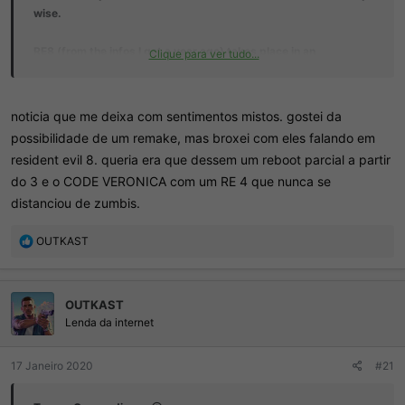
wise.
RE8
(from the infos I got a year ago) takes place in an
Clique para ver tudo...
abandoned island, finding the truth about the company who
created Eveline & other similar bio-weapons.
noticia que me deixa com sentimentos mistos. gostei da
Don’t expect the reveal to happen until next year...
possibilidade de um remake, mas broxei com eles falando em
resident evil 8. queria era que dessem um reboot parcial a partir
do 3 e o CODE VERONICA com um RE 4 que nunca se
Spoiler
distanciou de zumbis.
R
OUTKAST
e
a
ç
OUTKAST
õ
e
Lenda da internet
s
:
17 Janeiro 2020
#21