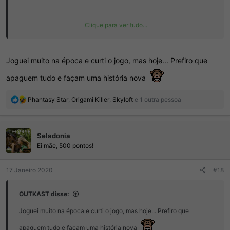
Clique para ver tudo...
Joguei muito na época e curti o jogo, mas hoje... Prefiro que
Spoiler
apaguem tudo e façam uma história nova
R
Phantasy Star
,
Origami Killer
,
Skyloft
e 1 outra pessoa
e
a
ç
Seladonia
õ
e
Ei mãe, 500 pontos!
s
:
17 Janeiro 2020
#18
OUTKAST disse:
Joguei muito na época e curti o jogo, mas hoje... Prefiro que
apaguem tudo e façam uma história nova