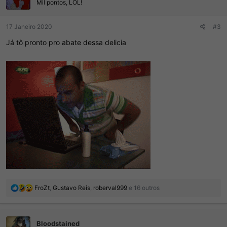
e
Mil pontos, LOL!
s
:
17 Janeiro 2020
#3
Já tô pronto pro abate dessa delicia
R
FroZt
,
Gustavo Reis
,
roberval999
e 16 outros
e
a
ç
Bloodstained
õ