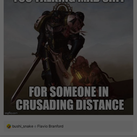
R
bushi_snake
e
Flavio Branford
e
a