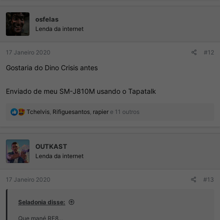
a
ç
osfelas
õ
e
Lenda da internet
s
:
17 Janeiro 2020
#12
Gostaria do Dino Crisis antes
Enviado de meu SM-J810M usando o Tapatalk
R
Tchelvis
,
Rifiguesantos
,
rapier
e 11 outros
e
a
ç
OUTKAST
õ
e
Lenda da internet
s
:
17 Janeiro 2020
#13
Seladonia disse:
Que mané RE8...