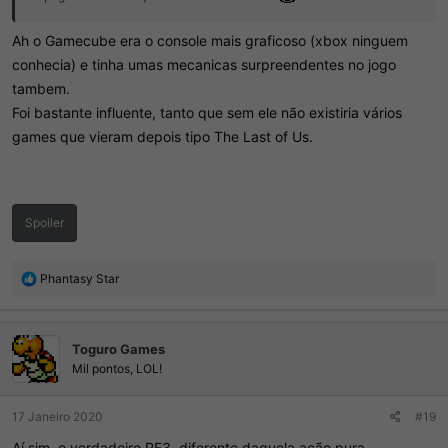
Ah o Gamecube era o console mais graficoso (xbox ninguem
conhecia) e tinha umas mecanicas surpreendentes no jogo
tambem.
Foi bastante influente, tanto que sem ele não existiria vários
games que vieram depois tipo The Last of Us.
Spoiler
R
Phantasy Star
e
a
ç
Toguro Games
õ
e
Mil pontos, LOL!
s
:
17 Janeiro 2020
#19
Aí sim, o verdadeiro RE3, diferente daquela ação pura