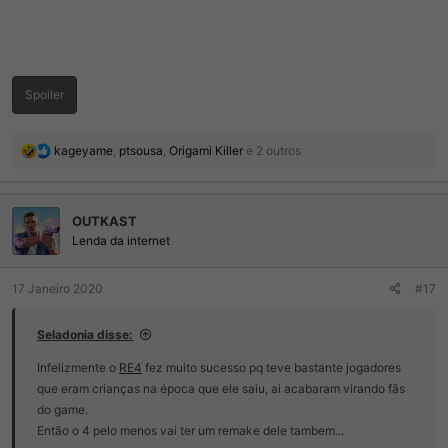
Spoiler
R
kageyame
,
ptsousa
,
Origami Killer
e 2 outros
e
a
ç
OUTKAST
õ
e
Lenda da internet
s
:
17 Janeiro 2020
#17
Seladonia disse:
Infelizmente o
RE4
fez muito sucesso pq teve bastante jogadores
que eram crianças na época que ele saiu, ai acabaram virando fãs
do game.
Então o 4 pelo menos vai ter um remake dele tambem...