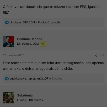
O foda vai ser depois ela querer refazer tudo em FPS, igual ao
RE7.
R
dinobass
,
DEFCON
e
PocketCrocodile
e
a
ç
Dominic Decoco
õ
Mil pontos, LOL!
e
VIP
s
:
17 Janeiro 2020
#8
Esse realmente tem que ser feito uma reimaginação, não apenas
um remake, e deixar o jogo mais pé no chão.
R
bushi_snake
,
rapier
,
knOx_DF
e 5 outros
e
a
ç
Seladonia
õ
e
Ei mãe, 500 pontos!
s