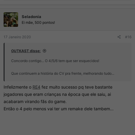
e
a
ç
Seladonia
õ
e
Ei mãe, 500 pontos!
s
:
17 Janeiro 2020
#16
OUTKAST disse:
Concordo contigo... O 4/5/6 tem que ser esquecidos!
Que continuem a história do CV pra frente, melhorando tudo...
Infelizmente o
RE4
fez muito sucesso pq teve bastante
jogadores que eram crianças na época que ele saiu, ai
acabaram virando fãs do game.
Então o 4 pelo menos vai ter um remake dele tambem...