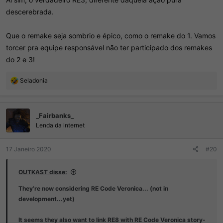
descerebrada.
Que o remake seja sombrio e épico, como o remake do 1. Vamos
torcer pra equipe responsável não ter participado dos remakes
do 2 e 3!
R
Seladonia
e
a
ç
_Fairbanks_
õ
e
Lenda da internet
s
:
17 Janeiro 2020
#20
OUTKAST disse:
They’re now considering RE Code Veronica... (not in
development...yet)
It seems they also want to link
RE8
with
RE Code Veronica
story-