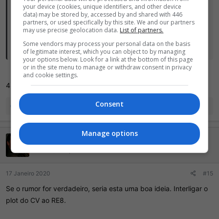
your device (cookies, unique identifiers, and other device
OUTKAST disse:
data) may be stored by, accessed by and shared with 446
partners, or used specifically by this site. We and our partners
Concordo contigo... O 4/5/6 tem que ser esquecidos!
may use precise geolocation data.
List of partners.
Some vendors may process your personal data on the basis
Que continuem a história do CV pra frente, melhorando tudo...
of legitimate interest, which you can object to by managing
your options below. Look for a link at the bottom of this page
or in the site menu to manage or withdraw consent in privacy
and cookie settings.
4,5 e 6 nem Resident Evil são
só usam o nome da série.
Consent
R
Rafa - Él
,
PROPHETTA
,
Prydz
e 9 outros
e
a
ç
Manage options
Joey Tribbiani
õ
e
Ei mãe, 500 pontos!
s
:
17 Janeiro 2020
#15
Se o rumor for verdadeiro, seria esta uma boa ideia. Interligar o
plot do CV ao RE8.