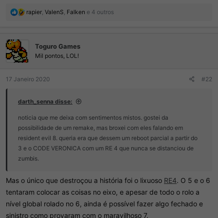
R
rapier
,
ValenS
,
Falken
e 4 outros
e
a
ç
Toguro Games
õ
e
Mil pontos, LOL!
s
:
17 Janeiro 2020
#22
darth_senna disse:
noticia que me deixa com sentimentos mistos. gostei da
possibilidade de um remake, mas broxei com eles falando em
resident evil 8. queria era que dessem um reboot parcial a partir do
3 e o CODE VERONICA com um RE 4 que nunca se distanciou de
zumbis.
Mas o único que destroçou a história foi o lixuoso
RE4
. O 5 e o 6
tentaram colocar as coisas no eixo, e apesar de todo o rolo a
nível global rolado no 6, ainda é possível fazer algo fechado e
sinistro como provaram com o maravilhoso 7.