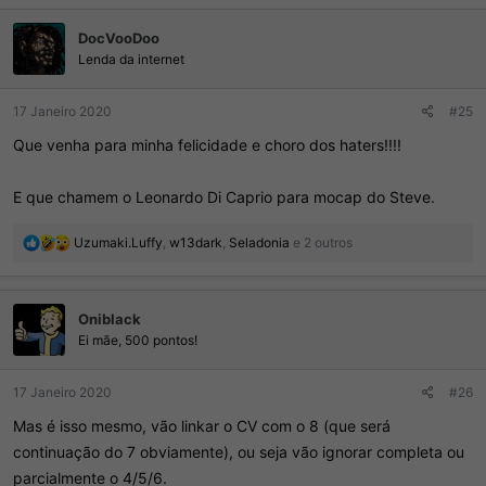
ç
DocVooDoo
õ
e
Lenda da internet
s
:
17 Janeiro 2020
#25
Que venha para minha felicidade e choro dos haters!!!!
E que chamem o Leonardo Di Caprio para mocap do Steve.
R
Uzumaki.Luffy
,
w13dark
,
Seladonia
e 2 outros
e
a
ç
Oniblack
õ
e
Ei mãe, 500 pontos!
s
:
17 Janeiro 2020
#26
Mas é isso mesmo, vão linkar o CV com o 8 (que será
continuação do 7 obviamente), ou seja vão ignorar completa ou
parcialmente o 4/5/6.