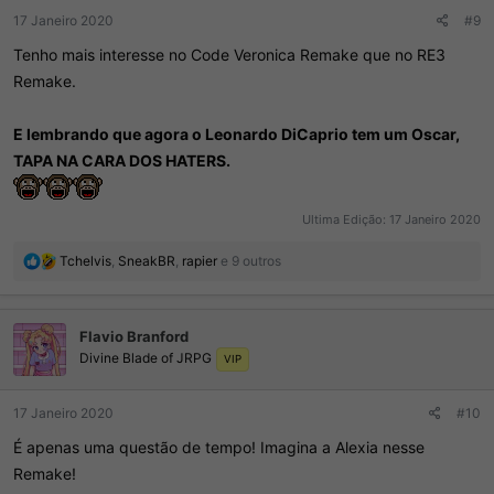
:
17 Janeiro 2020
#9
Tenho mais interesse no Code Veronica Remake que no RE3
Remake.
E lembrando que agora o Leonardo DiCaprio tem um Oscar,
TAPA NA CARA DOS HATERS.
Ultima Edição:
17 Janeiro 2020
R
Tchelvis
,
SneakBR
,
rapier
e 9 outros
e
a
ç
Flavio Branford
õ
Divine Blade of JRPG
e
VIP
s
:
17 Janeiro 2020
#10
É apenas uma questão de tempo! Imagina a Alexia nesse
Remake!