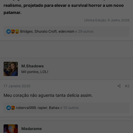
realismo, projetado para elevar o survival horror a um novo
patamar.
Ultima Edição:
6 Junho 2026
R
Bridges
,
Shurato Croft
,
eder.msm
e 29 outros
e
a
ç
õ
e
s
M.Shadows
:
Mil pontos, LOL!
17 Janeiro 2020
#2
Meu coração não aguenta tanta delícia assim.
R
roberval999
,
rapier
,
Bahax
e 10 outros
e
a
ç
Madarame
õ