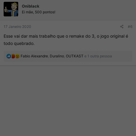
ç
Oniblack
õ
e
Ei mãe, 500 pontos!
s
:
17 Janeiro 2020
#6
Esse vai dar mais trabalho que o remake do 3, o jogo original é
todo quebrado.
R
Fabio Alexandre
,
Duralino
,
OUTKAST
e 1 outra pessoa
e
a
ç
õ
e
s
: