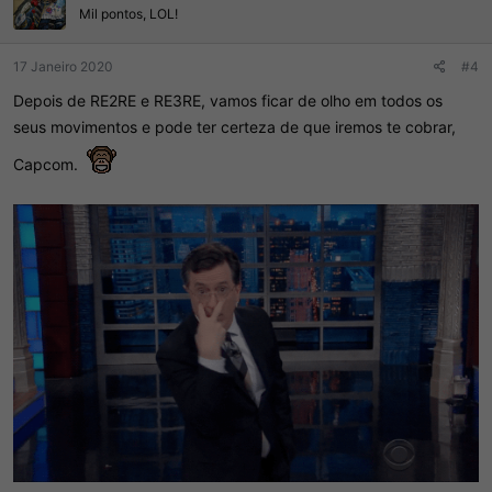
e
Mil pontos, LOL!
s
:
17 Janeiro 2020
#4
Depois de RE2RE e RE3RE, vamos ficar de olho em todos os
seus movimentos e pode ter certeza de que iremos te cobrar,
Capcom.