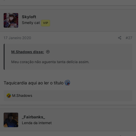
Skyloft
Smelly cat
VIP
17 Janeiro 2020
#27
M.Shadows disse:
Meu coração não aguenta tanta delícia assim.
Taquicardia aqui ao ler o título
R
M.Shadows
e
a
ç
_Fairbanks_
õ
e
Lenda da internet
s
: