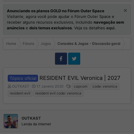
Anunciando os planos GOLD no Fórum Outer Space
Visitante, agora você pode ajudar o Fórum Outer Space e
receber alguns recursos exclusivos, incluindo
navegação sem
anúncios
e
dois temas exclusivos
. Veja os detalhes
aqui.
Home
Fóruns
Jogos
Consoles & Jogos - Discussão geral
RESIDENT EVIL Veronica | 2027
Tópico oficial
I
D
T
OUTKAST
17 Janeiro 2020
capcom
code: veronica
n
a
a
resident evil
resident evil code: veronica
i
t
g
c
a
s
i
d
a
e
d
OUTKAST
I
o
n
Lenda da internet
r
í