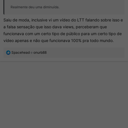
Realmente deu uma diminuída.
Saiu de moda, inclusive vi um vídeo do LTT falando sobre isso e
a falsa sensação que isso dava views, perceberam que
funcionava com um certo tipo de público para um certo tipo de
vídeo apenas e não que funcionava 100% pra todo mundo.
R
Spacehead
e
onurb88
e
a
ç
õ
e
s
: