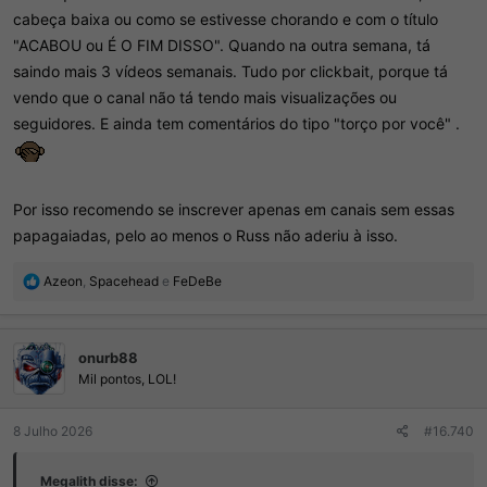
cabeça baixa ou como se estivesse chorando e com o título
"ACABOU ou É O FIM DISSO". Quando na outra semana, tá
saindo mais 3 vídeos semanais. Tudo por clickbait, porque tá
vendo que o canal não tá tendo mais visualizações ou
seguidores. E ainda tem comentários do tipo "torço por você" .
Por isso recomendo se inscrever apenas em canais sem essas
papagaiadas, pelo ao menos o Russ não aderiu à isso.
R
Azeon
,
Spacehead
e
FeDeBe
e
a
ç
onurb88
õ
e
Mil pontos, LOL!
s
:
8 Julho 2026
#16.740
Megalith disse: