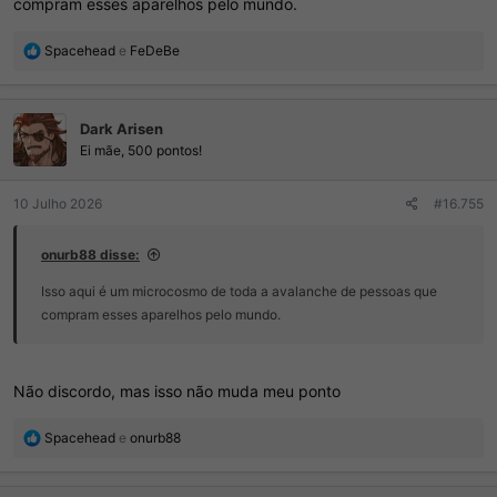
compram esses aparelhos pelo mundo.
R
Spacehead
e
FeDeBe
e
a
ç
Dark Arisen
õ
e
Ei mãe, 500 pontos!
s
:
10 Julho 2026
#16.755
onurb88 disse:
Isso aqui é um microcosmo de toda a avalanche de pessoas que
compram esses aparelhos pelo mundo.
Não discordo, mas isso não muda meu ponto
R
Spacehead
e
onurb88
e
a
ç