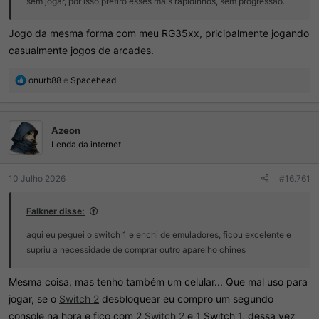
sem jogar, por isso prefiro esses mais rapidinhos, sem progressão.
Jogo da mesma forma com meu RG35xx, pricipalmente jogando
casualmente jogos de arcades.
R
onurb88
e
Spacehead
e
a
ç
Azeon
õ
e
Lenda da internet
s
:
10 Julho 2026
#16.761
Falkner disse:
aqui eu peguei o switch 1 e enchi de emuladores, ficou excelente e
supriu a necessidade de comprar outro aparelho chines
Mesma coisa, mas tenho também um celular... Que mal uso para
jogar, se o
Switch 2
desbloquear eu compro um segundo
console na hora e fico com 2
Switch 2
e 1 Switch 1, dessa vez