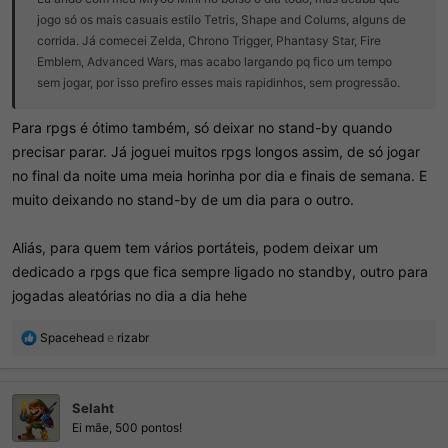
jogo só os mais casuais estilo Tetris, Shape and Colums, alguns de
corrida. Já comecei Zelda, Chrono Trigger, Phantasy Star, Fire
Emblem, Advanced Wars, mas acabo largando pq fico um tempo
sem jogar, por isso prefiro esses mais rapidinhos, sem progressão.
Para rpgs é ótimo também, só deixar no stand-by quando
precisar parar. Já joguei muitos rpgs longos assim, de só jogar
no final da noite uma meia horinha por dia e finais de semana. E
muito deixando no stand-by de um dia para o outro.
Aliás, para quem tem vários portáteis, podem deixar um
dedicado a rpgs que fica sempre ligado no standby, outro para
jogadas aleatórias no dia a dia hehe
R
Spacehead
e
rizabr
e
a
ç
Selaht
õ
e
Ei mãe, 500 pontos!
s