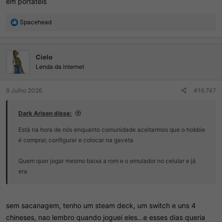
em portáteis
R
Spacehead
e
a
ç
Cielo
õ
e
Lenda da internet
s
:
9 Julho 2026
#16.747
Dark Arisen disse:
Está na hora de nós enquanto comunidade aceitarmos que o hobbie
é comprar, configurar e colocar na gaveta
Quem quer jogar mesmo baixa a rom e o emulador no celular e já
era
sem sacanagem, tenho um steam deck, um switch e uns 4
chineses, nao lembro quando joguei eles...e esses dias queria