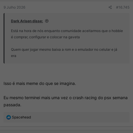
:
9 Julho 2026
#16.745
Dark Arisen disse:
Está na hora de nós enquanto comunidade aceitarmos que o hobbie
é comprar, configurar e colocar na gaveta
Quem quer jogar mesmo baixa a rom e o emulador no celular e já
era
Isso é mais meme do que se imagina.
Eu mesmo terminei mais uma vez o crash racing do psx semana
passada.
R
Spacehead
e
a
ç