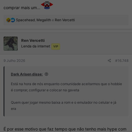
comprar mais um...
R
Spacehead
,
Megalith
e
Ren Vercetti
e
a
ç
Ren Vercetti
õ
Lenda da internet
e
VIP
s
:
9 Julho 2026
#16.748
Dark Arisen disse:
Está na hora de nós enquanto comunidade aceitarmos que o hobbie
é comprar, configurar e colocar na gaveta
Quem quer jogar mesmo baixa a rom e o emulador no celular e já
era
É por esse motivo que faz tempo que não tenho mais hype com