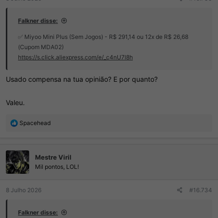
Falkner disse:
✅ Miyoo Mini Plus (Sem Jogos) - R$ 291,14 ou 12x de R$ 26,68
(Cupom MDA02)
https://s.click.aliexpress.com/e/_c4nU7l8h
Usado compensa na tua opinião? E por quanto?
Valeu.
R
Spacehead
e
a
ç
Mestre Viril
õ
e
Mil pontos, LOL!
s
:
8 Julho 2026
#16.734
Falkner disse: