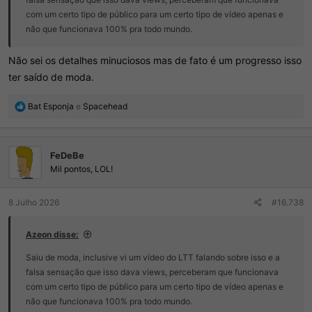
com um certo tipo de público para um certo tipo de vídeo apenas e
não que funcionava 100% pra todo mundo.
Não sei os detalhes minuciosos mas de fato é um progresso isso
ter saído de moda.
R
Bat Esponja
e
Spacehead
e
a
ç
FeDeBe
õ
e
Mil pontos, LOL!
s
:
8 Julho 2026
#16.738
Azeon disse:
Saiu de moda, inclusive vi um vídeo do LTT falando sobre isso e a
falsa sensação que isso dava views, perceberam que funcionava
com um certo tipo de público para um certo tipo de vídeo apenas e
não que funcionava 100% pra todo mundo.