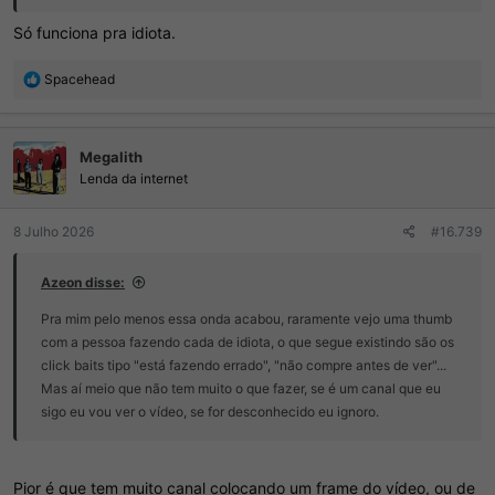
Só funciona pra idiota.
R
Spacehead
e
a
ç
Megalith
õ
e
Lenda da internet
s
:
8 Julho 2026
#16.739
Azeon disse:
Pra mim pelo menos essa onda acabou, raramente vejo uma thumb
com a pessoa fazendo cada de idiota, o que segue existindo são os
click baits tipo "está fazendo errado", "não compre antes de ver"...
Mas aí meio que não tem muito o que fazer, se é um canal que eu
sigo eu vou ver o vídeo, se for desconhecido eu ignoro.
Pior é que tem muito canal colocando um frame do vídeo, ou de