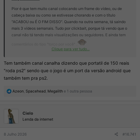
Pior é que tem muito canal colocando um frame do vídeo, ou de
cabeça baixa ou como se estivesse chorando e com o título
"ACABOU ou É O FIM DISSO". Quando na outra semana, tá saindo
mais 3 vídeos semanais. Tudo por clickbait, porque tá vendo que o
canal não tá tendo mais visualizações ou seguidores. E ainda tem
comentários do tipo "torço por você" .
Clique para ver tudo...
Por isso recomendo se inscrever apenas em canais sem essas
Tem também canal canalha dizendo que portatil de 150 reais
papagaiadas, pelo ao menos o Russ não aderiu à isso.
"roda ps2" sendo que o jogo é um port da versão android que
também tem pra ps2.
R
Azeon
,
Spacehead
,
Megalith
e 1 outra pessoa
e
a
ç
Cielo
õ
e
Lenda da internet
s
:
8 Julho 2026
#16.741