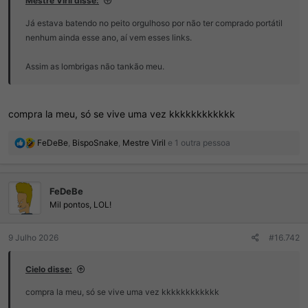
Mestre Viril disse:
Já estava batendo no peito orgulhoso por não ter comprado portátil
nenhum ainda esse ano, aí vem esses links.
Assim as lombrigas não tankão meu.
compra la meu, só se vive uma vez kkkkkkkkkkkk
R
FeDeBe
,
BispoSnake
,
Mestre Viril
e 1 outra pessoa
e
a
ç
FeDeBe
õ
e
Mil pontos, LOL!
s
:
9 Julho 2026
#16.742
Cielo disse:
compra la meu, só se vive uma vez kkkkkkkkkkkk