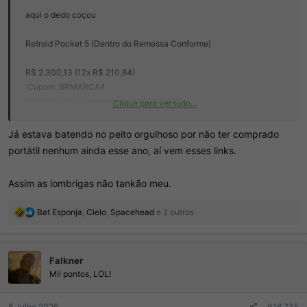
aqui o dedo coçou
Retroid Pocket 5 (Dentro do Remessa Conforme)
R$ 2.300,13 (12x R$ 210,84)
️ Cupom: BRMARCA4
https://s.click.aliexpress.com/e/_c4bzi2IB
Clique para ver tudo...
✅ Impostos já inclusos no valor
Já estava batendo no peito orgulhoso por não ter comprado
portátil nenhum ainda esse ano, aí vem esses links.
Assim as lombrigas não tankão meu.
R
Bat Esponja
,
Cielo
,
Spacehead
e 2 outros
e
a
ç
Falkner
õ
e
Mil pontos, LOL!
s
:
8 Julho 2026
#16.735