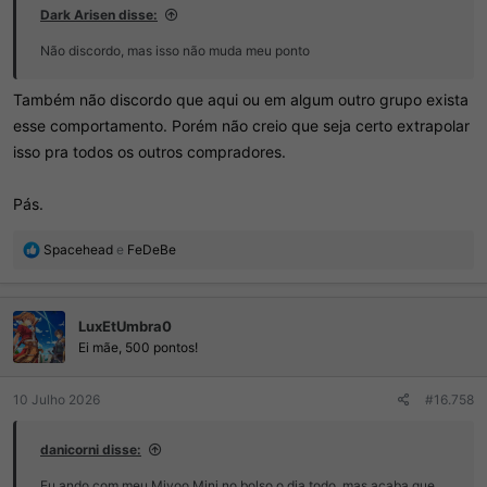
Dark Arisen disse:
Não discordo, mas isso não muda meu ponto
Também não discordo que aqui ou em algum outro grupo exista
esse comportamento. Porém não creio que seja certo extrapolar
isso pra todos os outros compradores.
Pás.
R
Spacehead
e
FeDeBe
e
a
ç
LuxEtUmbra0
õ
e
Ei mãe, 500 pontos!
s
:
10 Julho 2026
#16.758
danicorni disse:
Eu ando com meu Miyoo Mini no bolso o dia todo, mas acaba que