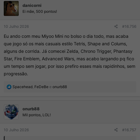
danicorni
õ
e
Ei mãe, 500 pontos!
s
:
10 Julho 2026
#16.756
Eu ando com meu Miyoo Mini no bolso o dia todo, mas acaba
que jogo só os mais casuais estilo Tetris, Shape and Colums,
alguns de corrida. Já comecei Zelda, Chrono Trigger, Phantasy
Star, Fire Emblem, Advanced Wars, mas acabo largando pq fico
um tempo sem jogar, por isso prefiro esses mais rapidinhos, sem
progressão.
R
Spacehead
,
FeDeBe
e
onurb88
e
a
ç
onurb88
õ
e
Mil pontos, LOL!
s
:
10 Julho 2026
#16.757