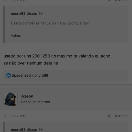
onurb88 disse:
Usado compensa na tua opinião? E por quanto?
Valeu.
usado por uns 200~250 no maximo ta valendo eu acho
se não tiver nenhum detalhe
R
Spacehead
e
onurb88
e
a
ç
Azeon
õ
e
Lenda da internet
s
:
8 Julho 2026
#16.736
onurb88 disse: