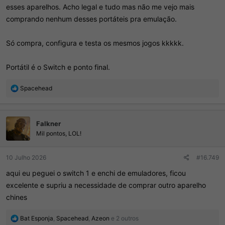
esses aparelhos. Acho legal e tudo mas não me vejo mais
comprando nenhum desses portáteis pra emulação.
Só compra, configura e testa os mesmos jogos kkkkk.
Portátil é o Switch e ponto final.
R
Spacehead
e
a
ç
Falkner
õ
e
Mil pontos, LOL!
s
:
10 Julho 2026
#16.749
aqui eu peguei o switch 1 e enchi de emuladores, ficou
excelente e supriu a necessidade de comprar outro aparelho
chines
R
Bat Esponja
,
Spacehead
,
Azeon
e 2 outros