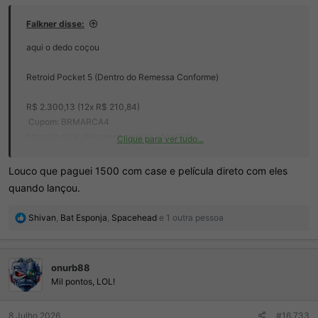
Falkner disse:
aqui o dedo coçou
Retroid Pocket 5 (Dentro do Remessa Conforme)
R$ 2.300,13 (12x R$ 210,84)
️ Cupom: BRMARCA4
https://s.click.aliexpress.com/e/_c4bzi2IB
Clique para ver tudo...
✅ Impostos já inclusos no valor
Louco que paguei 1500 com case e película direto com eles
quando lançou.
R
Shivan
,
Bat Esponja
,
Spacehead
e 1 outra pessoa
e
a
ç
onurb88
õ
e
Mil pontos, LOL!
s
:
8 Julho 2026
#16.733