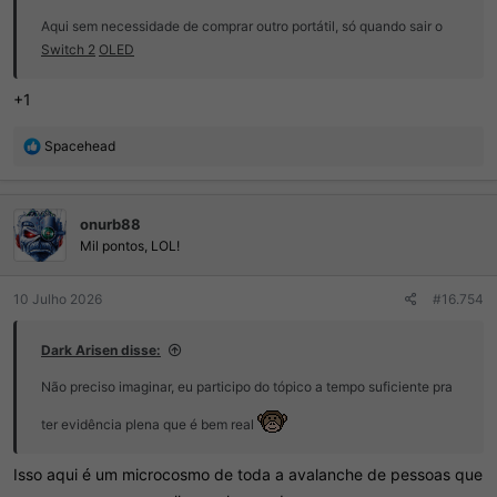
Aqui sem necessidade de comprar outro portátil, só quando sair o
Switch 2
OLED
+1
R
Spacehead
e
a
ç
onurb88
õ
e
Mil pontos, LOL!
s
:
10 Julho 2026
#16.754
Dark Arisen disse:
Não preciso imaginar, eu participo do tópico a tempo suficiente pra
ter evidência plena que é bem real
Isso aqui é um microcosmo de toda a avalanche de pessoas que