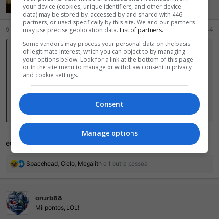
e
your device (cookies, unique identifiers, and other device
Mil pontos, LOL!
data) may be stored by, accessed by and shared with 446
s
partners, or used specifically by this site. We and our partners
:
may use precise geolocation data.
List of partners.
9 Julho 2026
#16.744
Some vendors may process your personal data on the basis
of legitimate interest, which you can object to by managing
Dark Arisen disse:
your options below. Look for a link at the bottom of this page
or in the site menu to manage or withdraw consent in privacy
Está na hora de nós enquanto comunidade aceitarmos que o hobbie
and cookie settings.
é comprar, configurar e colocar na gaveta
Quem quer jogar mesmo baixa a rom e o emulador no celular e já
Consent
era
Manage options
eu sempre penso que se fosse pra jogar eu nem comprava
R
Spacehead
,
Cielo
,
Megalith
e 1 outra pessoa
e
a
ç
onurb88
õ
e
Mil pontos, LOL!
s