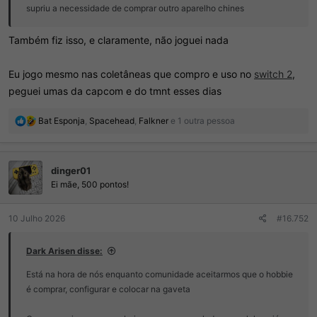
supriu a necessidade de comprar outro aparelho chines
Também fiz isso, e claramente, não joguei nada
Eu jogo mesmo nas coletâneas que compro e uso no
switch 2
,
peguei umas da capcom e do tmnt esses dias
R
Bat Esponja
,
Spacehead
,
Falkner
e 1 outra pessoa
e
a
ç
dinger01
õ
e
Ei mãe, 500 pontos!
s
:
10 Julho 2026
#16.752
Dark Arisen disse:
Está na hora de nós enquanto comunidade aceitarmos que o hobbie
é comprar, configurar e colocar na gaveta