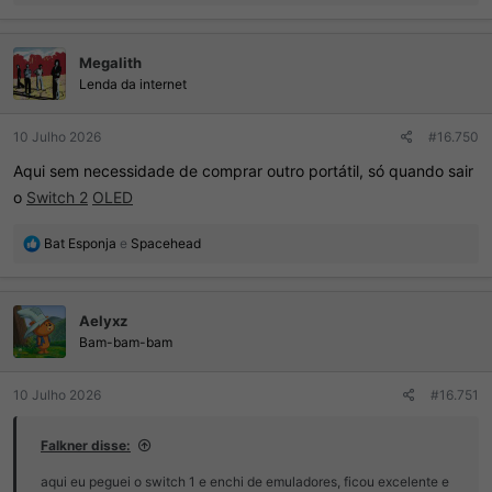
e
a
ç
Megalith
õ
e
Lenda da internet
s
:
10 Julho 2026
#16.750
Aqui sem necessidade de comprar outro portátil, só quando sair
o
Switch 2
OLED
R
Bat Esponja
e
Spacehead
e
a
ç
Aelyxz
õ
e
Bam-bam-bam
s
:
10 Julho 2026
#16.751
Falkner disse:
aqui eu peguei o switch 1 e enchi de emuladores, ficou excelente e