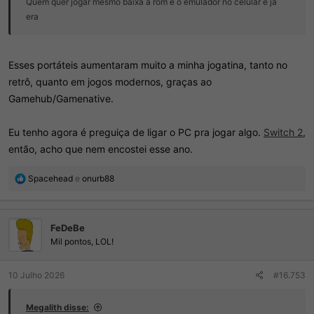
Quem quer jogar mesmo baixa a rom e o emulador no celular e já
era
Esses portáteis aumentaram muito a minha jogatina, tanto no
retrô, quanto em jogos modernos, graças ao
Gamehub/Gamenative.
Eu tenho agora é preguiça de ligar o PC pra jogar algo.
Switch 2
,
então, acho que nem encostei esse ano.
R
Spacehead
e
onurb88
e
a
ç
FeDeBe
õ
e
Mil pontos, LOL!
s
:
10 Julho 2026
#16.753
Megalith disse: