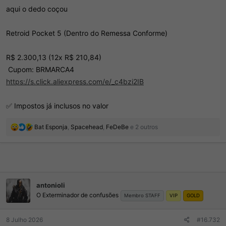
d
c
aqui o dedo coçou
o
i
t
o
ó
Retroid Pocket 5 (Dentro do Remessa Conforme)
p
i
c
R$ 2.300,13 (12x R$ 210,84)
o
️ Cupom: BRMARCA4
https://s.click.aliexpress.com/e/_c4bzi2IB
✅ Impostos já inclusos no valor
R
Bat Esponja
,
Spacehead
,
FeDeBe
e 2 outros
e
a
ç
õ
e
s
antonioli
:
O Exterminador de confusões
Membro STAFF
VIP
GOLD
8 Julho 2026
#16.732