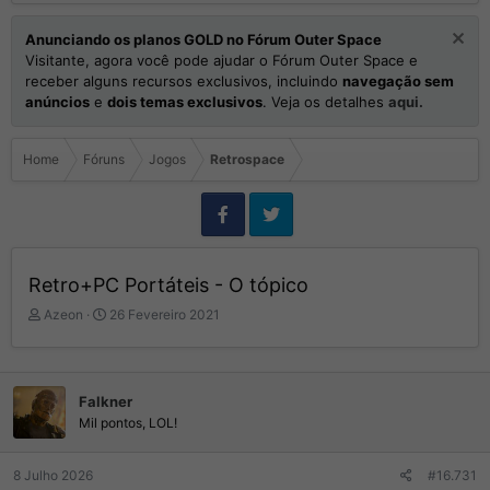
Anunciando os planos GOLD no Fórum Outer Space
Visitante, agora você pode ajudar o Fórum Outer Space e
receber alguns recursos exclusivos, incluindo
navegação sem
anúncios
e
dois temas exclusivos
. Veja os detalhes
aqui.
Home
Fóruns
Jogos
Retrospace
Retro+PC Portáteis - O tópico
I
D
Azeon
26 Fevereiro 2021
n
a
i
t
c
a
i
d
Falkner
a
e
Mil pontos, LOL!
d
I
o
n
r
í
8 Julho 2026
#16.731