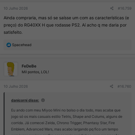
:
10 Julho 2026
#16.759
Ainda compraria, mas só se saísse um com as características (e
preço) do RG40XX H que rodasse PS2. Aí acho q me daria por
satisfeito.
R
Spacehead
e
a
ç
FeDeBe
õ
e
Mil pontos, LOL!
s
:
10 Julho 2026
#16.760
danicorni disse:
Eu ando com meu Miyoo Mini no bolso o dia todo, mas acaba que
jogo só os mais casuais estilo Tetris, Shape and Colums, alguns de
corrida. Já comecei Zelda, Chrono Trigger, Phantasy Star, Fire
Emblem, Advanced Wars, mas acabo largando pq fico um tempo