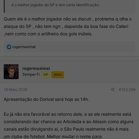
é o melhor jogador do SP e tem certa identificação.
Quem ele é o melhor jogador não se discuti , problema q olha o
ataque do SP , não tem ngn , depende da boa fase do Calleri
,nem conto com o artilheiro dos gols inúteis.
R
rogermaximal
e
a
ç
rogermaximal
õ
Semper Fi
e
VIP
GOLD
s
:
18 Maio 2026
#102.299
Apresentação do Dorival será hoje as 14h.
Eu já não era favorável ao retorno dele, e se ele realmente está
considerando dar chance ao Arboleda e ao Alisson como alguns
canais estão divulgando ai, o São Paulo realmente não é mais
um clube de futebol. Melhor mudar o nome para: