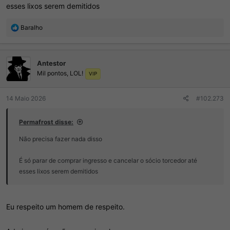
esses lixos serem demitidos
R
Baralho
e
a
ç
Antestor
õ
Mil pontos, LOL!
e
VIP
s
:
14 Maio 2026
#102.273
Permafrost disse:
Não precisa fazer nada disso
É só parar de comprar ingresso e cancelar o sócio torcedor até
esses lixos serem demitidos
Eu respeito um homem de respeito.