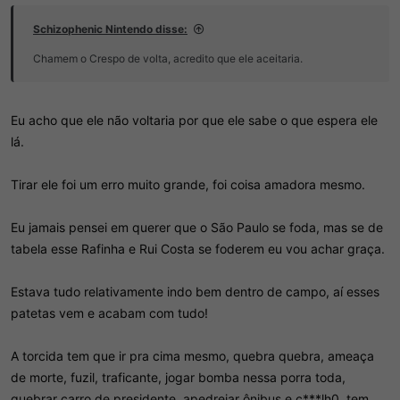
d
c
o
i
Schizophenic Nintendo disse:
t
o
ó
Chamem o Crespo de volta, acredito que ele aceitaria.
p
i
c
o
Eu acho que ele não voltaria por que ele sabe o que espera ele
lá.
Tirar ele foi um erro muito grande, foi coisa amadora mesmo.
Eu jamais pensei em querer que o São Paulo se foda, mas se de
tabela esse Rafinha e Rui Costa se foderem eu vou achar graça.
Estava tudo relativamente indo bem dentro de campo, aí esses
patetas vem e acabam com tudo!
A torcida tem que ir pra cima mesmo, quebra quebra, ameaça
de morte, fuzil, traficante, jogar bomba nessa porra toda,
quebrar carro de presidente, apedrejar ônibus e c***lh0, tem