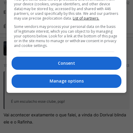
15 Maio 2026
#102.282
your device (cookies, unique identifiers, and other device
data) may be stored by, accessed by and shared with 446
E o fdp do Rui Costa continua no clube
partners, or used specifically by this site. We and our partners
may use precise geolocation data.
List of partners.
É um esculacho esse clube, pqp!
Some vendors may process your personal data on the basis
of legitimate interest, which you can object to by managing
your options below. Look for a link at the bottom of this page
or in the site menu to manage or withdraw consent in privacy
rogermaximal
and cookie settings.
Semper Fi
VIP
GOLD
Consent
15 Maio 2026
#102.283
tiagobronson disse:
Manage options
E o fdp do Rui Costa continua no clube
É um esculacho esse clube, pqp!
Vai acontecer exatamente o que falei, a vinda do Dorival blinda
ele e o Rafinha.