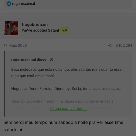
R
rogermaximal
e
a
ç
tiagobronson
õ
We've adopted Satan!
e
VIP
s
:
17 Maio 2026
#102.294
rogermaximal disse:
Essa molecada que está no banco, eles são tão ruins quanto essa
raça que está em campo?
Negrucci, Pedro Ferreira, Djordney. Sei lá, tenta esses moleques ai.
Quando vejo entrar Ferreirinha, daqui a pouco deve vir Tápia
também... Isso desanima, com esses caras em campo a gente já
Clique para ver tudo...
sabe o resultado.
nem perdi meu tempo num sabado a noite pra ver esse time
Não é possível essa turma no banco seja tão ruim assim.
safado aí