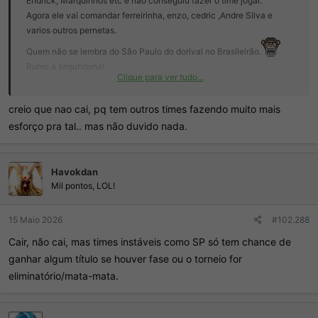
Endrick, Marquinhos etc e não conseguiu fazer o time jogar.
Agora ele vai comandar ferreirinha, enzo, cedric ,Andre Silva e
varios outros pernetas.
Quem não se lembra do São Paulo do dorival no Brasileirão.
Rumo a segundona!
Clique para ver tudo...
Só vai sobrar Flamengo que nunca caiu no brasileirão
creio que nao cai, pq tem outros times fazendo muito mais
esforço pra tal.. mas não duvido nada.
Havokdan
Mil pontos, LOL!
15 Maio 2026
#102.288
Cair, não cai, mas times instáveis como SP só tem chance de
ganhar algum título se houver fase ou o torneio for
eliminatório/mata-mata.