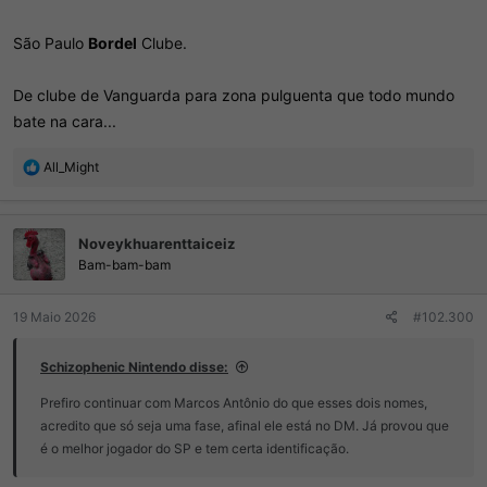
São Paulo
Bordel
Clube.
De clube de Vanguarda para zona pulguenta que todo mundo
bate na cara...
R
All_Might
e
a
ç
Noveykhuarenttaiceiz
õ
e
Bam-bam-bam
s
:
19 Maio 2026
#102.300
Schizophenic Nintendo disse:
Prefiro continuar com Marcos Antônio do que esses dois nomes,
acredito que só seja uma fase, afinal ele está no DM. Já provou que
é o melhor jogador do SP e tem certa identificação.