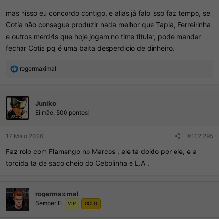
mas nisso eu concordo contigo, e alias já falo isso faz tempo, se
Cotia não consegue produzir nada melhor que Tapia, Ferreirinha
e outros merd4s que hoje jogam no time titular, pode mandar
fechar Cotia pq é uma baita desperdicio de dinheiro.
R
rogermaximal
e
a
ç
Juniko
õ
e
Ei mãe, 500 pontos!
s
:
17 Maio 2026
#102.295
Faz rolo com Flamengo no Marcos , ele ta doido por ele, e a
torcida ta de saco cheio do Cebolinha e L.A .
rogermaximal
Semper Fi
VIP
GOLD