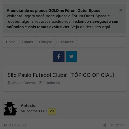
Anunciando os planos GOLD no Fórum Outer Space
Visitante, agora você pode ajudar o Fórum Outer Space e
receber alguns recursos exclusivos, incluindo
navegação sem
anúncios
e
dois temas exclusivos
. Veja os detalhes
aqui.
Home
Fóruns
Offtopic
Esportes
São Paulo Futebol Clube! [TÓPICO OFICIAL]
I
D
Wayne Gretzky
2 Julho 2011
n
a
i
t
c
a
i
d
Antestor
a
e
Mil pontos, LOL!
VIP
d
I
o
n
r
í
14 Maio 2026
#102.271