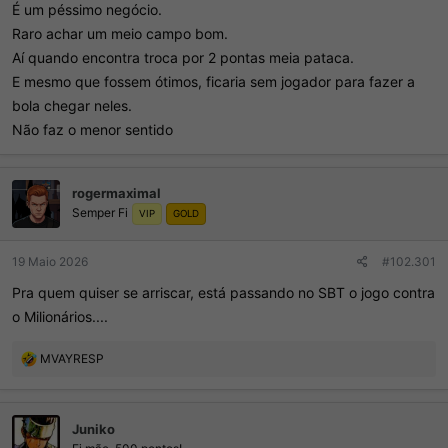
É um péssimo negócio.
Raro achar um meio campo bom.
Aí quando encontra troca por 2 pontas meia pataca.
E mesmo que fossem ótimos, ficaria sem jogador para fazer a
bola chegar neles.
Não faz o menor sentido
rogermaximal
Semper Fi
VIP
GOLD
19 Maio 2026
#102.301
Pra quem quiser se arriscar, está passando no SBT o jogo contra
o Milionários....
R
MVAYRESP
e
a
ç
Juniko
õ
e