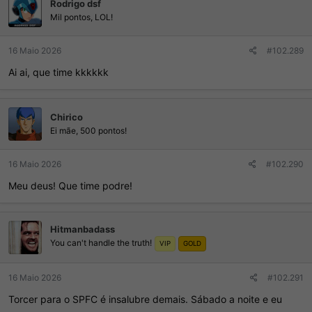
Rodrigo dsf
Mil pontos, LOL!
16 Maio 2026
#102.289
Ai ai, que time kkkkkk
Chirico
Ei mãe, 500 pontos!
16 Maio 2026
#102.290
Meu deus! Que time podre!
Hitmanbadass
You can't handle the truth!
VIP
GOLD
16 Maio 2026
#102.291
Torcer para o SPFC é insalubre demais. Sábado a noite e eu