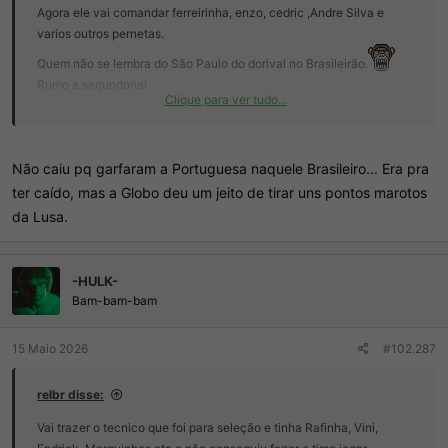
Agora ele vai comandar ferreirinha, enzo, cedric ,Andre Silva e
varios outros pernetas.
Quem não se lembra do São Paulo do dorival no Brasileirão.
Rumo a segundona!
Clique para ver tudo...
Só vai sobrar Flamengo que nunca caiu no brasileirão
Não caiu pq garfaram a Portuguesa naquele Brasileiro... Era pra
ter caído, mas a Globo deu um jeito de tirar uns pontos marotos
da Lusa.
-HULK-
Bam-bam-bam
15 Maio 2026
#102.287
relbr disse:
Vai trazer o tecnico que foi para seleção e tinha Rafinha, Vini,