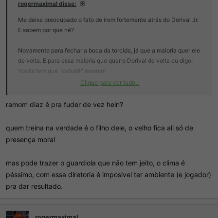
rogermaximal disse:
Me deixa preocupado o fato de irem fortemente atrás do Dorival Jr.
E sabem por que né?
Novamente para fechar a boca da torcida, já que a maioria quer ele
de volta. E para essa maioria que quer o Dorival de volta eu digo:
Vocês tem que "cefudê" mesmo!
Clique para ver tudo...
A torcida do São Paulo também facilita para essa gestão pífia fazer
o que faz. Onde eles pensam: Trás ai quem a torcida quer que os
ramom diaz é pra fuder de vez hein?
trouxas voltam a encher o estádio e tira o peso das nossas costas!
quem treina na verdade é o filho dele, o velho fica ali só de
E o ciclo se repete! É pra isso que serve o Dorival de volta!
presença moral
A torcida quando quer é medíocre também e esquece rápido as
mas pode trazer o guardiola que não tem jeito, o clima é
coisas. Só lembra da cagada que foi vencer a aquela Copa do
Brasil, com o Flamengo querendo derrubar o Sampaoli e o Neston
péssimo, com essa diretoria é imposivel ter ambiente (e jogador)
acertando aquele chute espírita que nunca mais na vida ele acerta
pra dar resultado.
outro daquele.
Sim gente, o Dorival é só outro trocador de 6 por meia dúzia! Ah,
rogermaximal