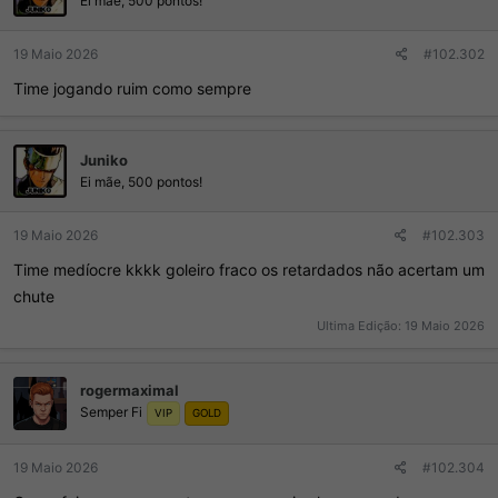
Ei mãe, 500 pontos!
s
:
19 Maio 2026
#102.302
Time jogando ruim como sempre
Juniko
Ei mãe, 500 pontos!
19 Maio 2026
#102.303
Time medíocre kkkk goleiro fraco os retardados não acertam um
chute
Ultima Edição:
19 Maio 2026
rogermaximal
Semper Fi
VIP
GOLD
19 Maio 2026
#102.304