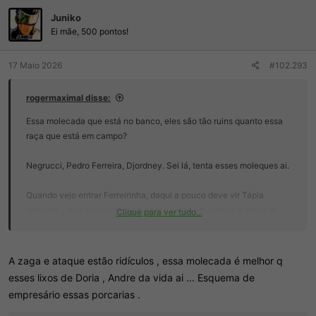
Juniko
Ei mãe, 500 pontos!
17 Maio 2026
#102.293
rogermaximal disse:
Essa molecada que está no banco, eles são tão ruins quanto essa
raça que está em campo?
Negrucci, Pedro Ferreira, Djordney. Sei lá, tenta esses moleques ai.
Quando vejo entrar Ferreirinha, daqui a pouco deve vir Tápia
também... Isso desanima, com esses caras em campo a gente já
Clique para ver tudo...
sabe o resultado.
Não é possível essa turma no banco seja tão ruim assim.
A zaga e ataque estão ridículos , essa molecada é melhor q
esses lixos de Doria , Andre da vida ai ... Esquema de
empresário essas porcarias .