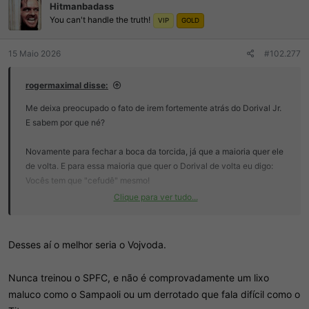
Hitmanbadass
You can't handle the truth!
VIP
GOLD
15 Maio 2026
#102.277
rogermaximal disse:
Me deixa preocupado o fato de irem fortemente atrás do Dorival Jr.
E sabem por que né?
Novamente para fechar a boca da torcida, já que a maioria quer ele
de volta. E para essa maioria que quer o Dorival de volta eu digo:
Vocês tem que "cefudê" mesmo!
Clique para ver tudo...
A torcida do São Paulo também facilita para essa gestão pífia fazer
o que faz. Onde eles pensam: Trás ai quem a torcida quer que os
trouxas voltam a encher o estádio e tira o peso das nossas costas!
Desses aí o melhor seria o Vojvoda.
E o ciclo se repete! É pra isso que serve o Dorival de volta!
Nunca treinou o SPFC, e não é comprovadamente um lixo
maluco como o Sampaoli ou um derrotado que fala difícil como o
A torcida quando quer é medíocre também e esquece rápido as