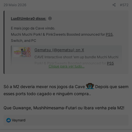
:
29 Maio 2026
#572
LuxEtUmbra0 disse:
E mais jogo da Cave vindo.
Muchi Muchi Pork! & PinkSweets Boosted announced for
PS5
,
Switch, and PC
Gematsu (@gematsu) on X
CAVE Interactive shoot 'em up bundle Muchi Muchi
Pork! & PinkSweets Boosted announced for
PS5
,
Clique para ver tudo...
Switch, and PC https://t.co/DclVfIuouq
x.com
Só a M2 deveria mexer nos jogos da Cave
Depois que saem
esses ports todo cagado e ninguém compra..
Que Guwange, Mushihimesama-Futari ou Ibara venha pela M2!
R
Vaynard
e
a