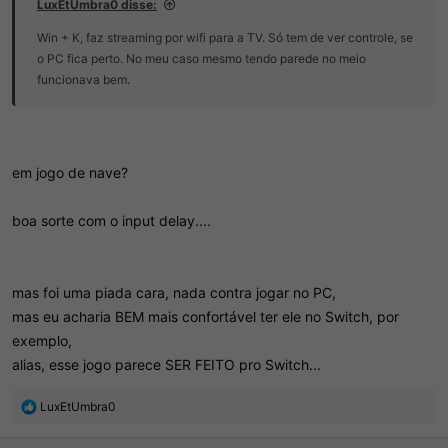
LuxEtUmbra0 disse:
Win + K, faz streaming por wifi para a TV. Só tem de ver controle, se
o PC fica perto. No meu caso mesmo tendo parede no meio
funcionava bem.
em jogo de nave?
boa sorte com o input delay....
mas foi uma piada cara, nada contra jogar no PC,
mas eu acharia BEM mais confortável ter ele no Switch, por
exemplo,
alias, esse jogo parece SER FEITO pro Switch...
R
LuxEtUmbra0
e
a