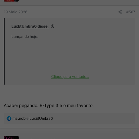
19 Maio 2026
#567
LuxEtUmbra0 disse:
Lançando hoje:
Clique para ver tudo...
Acabei pegando. R-Type 3 é o meu favorito.
R
maurob
e
LuxEtUmbra0
e
a
ç