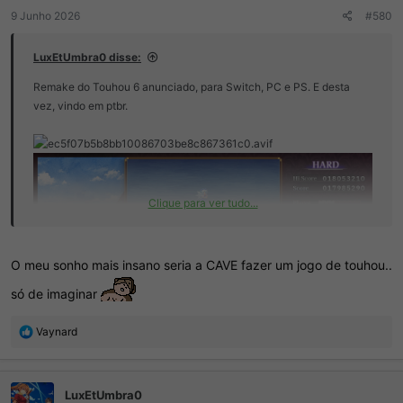
:
9 Junho 2026
#580
LuxEtUmbra0 disse:
Remake do Touhou 6 anunciado, para Switch, PC e PS. E desta
vez, vindo em ptbr.
Clique para ver tudo...
O meu sonho mais insano seria a CAVE fazer um jogo de touhou..
só de imaginar
R
Vaynard
e
a
ç
LuxEtUmbra0
õ