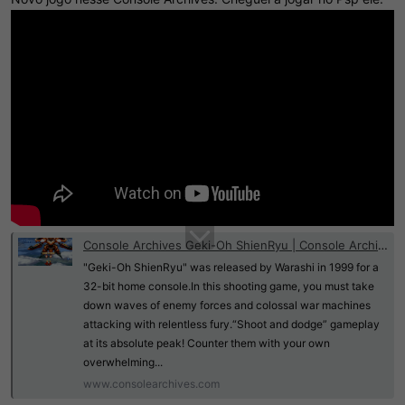
Console Archives Geki-Oh ShienRyu | Console Archives | HAMSTER Corporation
"Geki-Oh ShienRyu" was released by Warashi in 1999 for a
32-bit home console.In this shooting game, you must take
down waves of enemy forces and colossal war machines
attacking with relentless fury.“Shoot and dodge” gameplay
at its absolute peak! Counter them with your own
overwhelming...
www.consolearchives.com