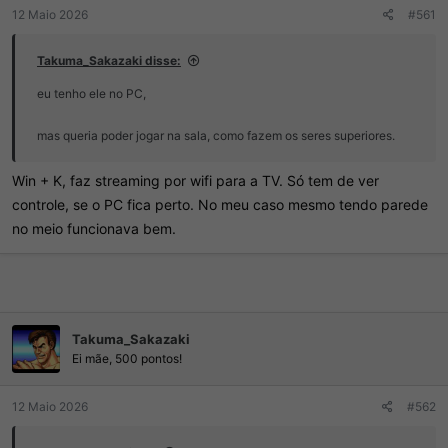
d
c
12 Maio 2026
#561
o
i
t
o
ó
Takuma_Sakazaki disse:
p
i
eu tenho ele no PC,
c
o
mas queria poder jogar na sala, como fazem os seres superiores.
Win + K, faz streaming por wifi para a TV. Só tem de ver
controle, se o PC fica perto. No meu caso mesmo tendo parede
no meio funcionava bem.
Takuma_Sakazaki
Ei mãe, 500 pontos!
12 Maio 2026
#562