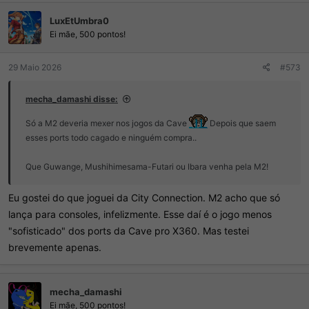
ç
LuxEtUmbra0
õ
e
Ei mãe, 500 pontos!
s
:
29 Maio 2026
#573
mecha_damashi disse:
Só a M2 deveria mexer nos jogos da Cave
Depois que saem
esses ports todo cagado e ninguém compra..
Que Guwange, Mushihimesama-Futari ou Ibara venha pela M2!
Eu gostei do que joguei da City Connection. M2 acho que só
lança para consoles, infelizmente. Esse daí é o jogo menos
"sofisticado" dos ports da Cave pro X360. Mas testei
brevemente apenas.
mecha_damashi
Ei mãe, 500 pontos!