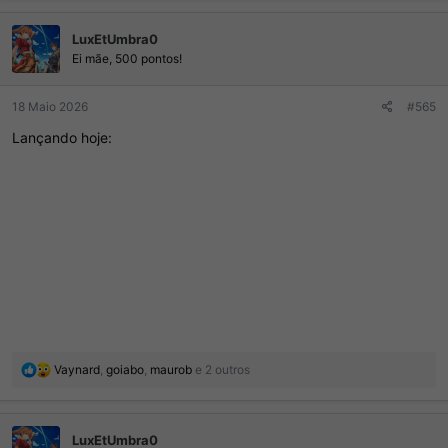
a
ç
LuxEtUmbra0
õ
e
Ei mãe, 500 pontos!
s
:
18 Maio 2026
#565
Lançando hoje:
R
Vaynard
,
goiabo
,
maurob
e 2 outros
e
a
ç
LuxEtUmbra0
õ