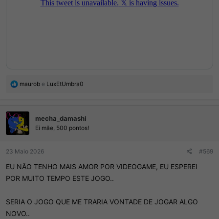
R
maurob
e
LuxEtUmbra0
e
a
ç
mecha_damashi
õ
e
Ei mãe, 500 pontos!
s
:
23 Maio 2026
#569
EU NÃO TENHO MAIS AMOR POR VIDEOGAME, EU ESPEREI
POR MUITO TEMPO ESTE JOGO..
SERIA O JOGO QUE ME TRARIA VONTADE DE JOGAR ALGO
NOVO..