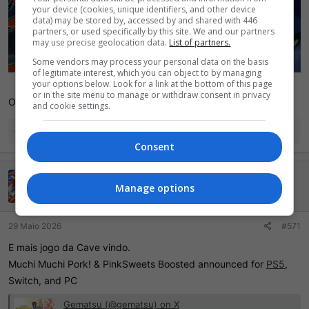
your device (cookies, unique identifiers, and other device
data) may be stored by, accessed by and shared with 446
partners, or used specifically by this site. We and our partners
may use precise geolocation data.
List of partners.
Some vendors may process your personal data on the basis
of legitimate interest, which you can object to by managing
your options below. Look for a link at the bottom of this page
or in the site menu to manage or withdraw consent in privacy
Outro jogo que merecia um relançamento na Steam.
and cookie settings.
R
goiabo
,
maurob
e
linkmau
e
Consent
a
ç
LuxEtUmbra0
õ
Manage options
e
Ei mãe, 500 pontos!
s
:
29 Maio 2026
#571
E mais jogo da Cave vindo.
Muchi Muchi Pork! & PinkSweets Boosted announced for
PS5
,
Switch, and PC
Gematsu (@gematsu) on X