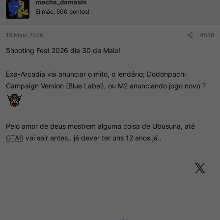
mecha_damashi
õ
e
Ei mãe, 500 pontos!
s
:
19 Maio 2026
#568
Shooting Fest 2026 dia 30 de Maio!
Exa-Arcadia vai anunciar o mito, o lendário; Dodonpachi
Campaign Version (Blue Label), ou M2 anunciando jogo novo ?
Pelo amor de deus mostrem alguma coisa de Ubusuna, até
GTA6
vai sair antes.. já dever ter uns 12 anos já..