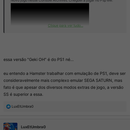
Novo jogo nesse Console Archives. Cheguei a jogar no Psp ele.
Clique para ver tudo...
Console Archives Geki-Oh ShienRyu | Console Archives | HAMSTER Corporation
essa versão "Geki OH" é do PS1 né...
"Geki-Oh ShienRyu" was released by Warashi in
1999 for a 32-bit home console.In this shooting
game, you must take down waves of enemy forces
eu entendo a Hamster trabalhar com emulação de PS1, deve ser
and colossal war machines attacking with relentless
consideravelmente mais complexo emular SEGA SATURN, mas
fury.“Shoot and dodge” gameplay at its absolute
fato é que apesar dos diversos modos extras de jogo, a versão
peak! Counter them with your own overwhelming...
SS é superior a essa.
www.consolearchives.com
R
LuxEtUmbra0
e
a
ç
LuxEtUmbra0
õ