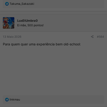
R
Takuma_Sakazaki
e
a
ç
LuxEtUmbra0
õ
e
Ei mãe, 500 pontos!
s
:
13 Maio 2026
#564
Para quem quer uma experiência bem old-school:
R
linkmau
e