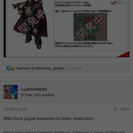
R
Vaynard
,
EvilMonkey
,
goiabo
e 2 outros
e
a
ç
LuxEtUmbra0
õ
e
Ei mãe, 500 pontos!
s
:
30 Maio 2026
#575
Wild Guns joguei bastante no Snes, muito bom.
Novo jogo nesse Console Archives. Cheguei a jogar no Psp ele.