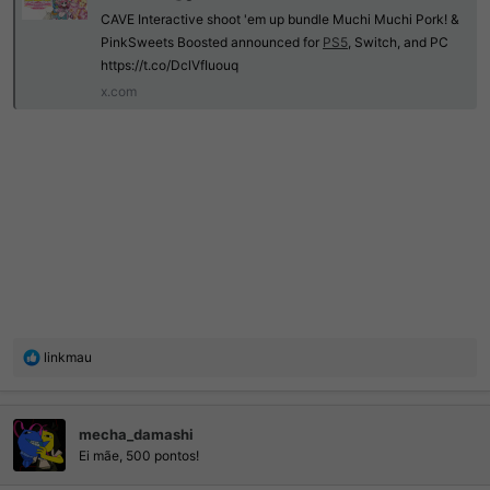
CAVE Interactive shoot 'em up bundle Muchi Muchi Pork! &
PinkSweets Boosted announced for
PS5
, Switch, and PC
https://t.co/DclVfIuouq
x.com
R
linkmau
e
a
ç
mecha_damashi
õ
e
Ei mãe, 500 pontos!
s