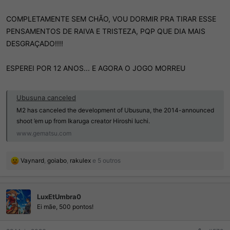
COMPLETAMENTE SEM CHÃO, VOU DORMIR PRA TIRAR ESSE
PENSAMENTOS DE RAIVA E TRISTEZA, PQP QUE DIA MAIS
DESGRAÇADO!!!!
ESPEREI POR 12 ANOS... E AGORA O JOGO MORREU
Ubusuna canceled
M2 has canceled the development of Ubusuna, the 2014-announced
shoot ’em up from Ikaruga creator Hiroshi Iuchi.
www.gematsu.com
R
Vaynard
,
goiabo
,
rakulex
e 5 outros
e
a
ç
LuxEtUmbra0
õ
e
Ei mãe, 500 pontos!
s
: