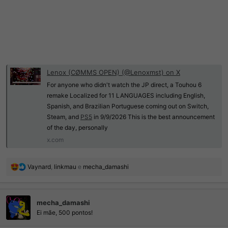
Lenox (CØMMS OPEN) (@Lenoxmst) on X
For anyone who didn't watch the JP direct, a Touhou 6
remake Localized for 11 LANGUAGES including English,
Spanish, and Brazilian Portuguese coming out on Switch,
Steam, and
PS5
in 9/9/2026 This is the best announcement
of the day, personally
x.com
R
Vaynard
,
linkmau
e
mecha_damashi
e
a
ç
mecha_damashi
õ
e
Ei mãe, 500 pontos!
s