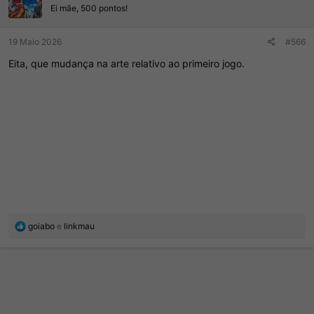
e
Ei mãe, 500 pontos!
s
:
19 Maio 2026
#566
Eita, que mudança na arte relativo ao primeiro jogo.
R
goiabo
e
linkmau
e
a
ç
õ
e
s
: