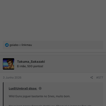
R
goiabo
e
linkmau
e
a
ç
Takuma_Sakazaki
õ
e
Ei mãe, 500 pontos!
s
:
3 Junho 2026
#577
LuxEtUmbra0 disse:
Wild Guns joguei bastante no Snes, muito bom.