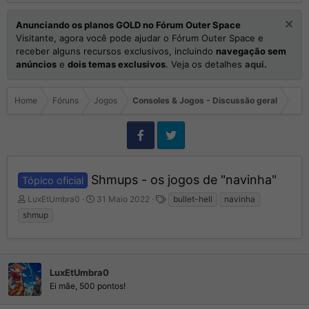
Anunciando os planos GOLD no Fórum Outer Space
Visitante, agora você pode ajudar o Fórum Outer Space e
receber alguns recursos exclusivos, incluindo
navegação sem
anúncios
e
dois temas exclusivos
. Veja os detalhes
aqui.
Home
Fóruns
Jogos
Consoles & Jogos - Discussão geral
Shmups - os jogos de "navinha"
Tópico oficial
I
D
T
LuxEtUmbra0
31 Maio 2022
bullet-hell
navinha
n
a
a
shmup
i
t
g
c
a
s
i
d
a
e
d
LuxEtUmbra0
I
o
n
Ei mãe, 500 pontos!
r
í