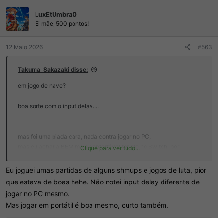
ç
LuxEtUmbra0
õ
e
Ei mãe, 500 pontos!
s
:
12 Maio 2026
#563
Takuma_Sakazaki disse:
em jogo de nave?
boa sorte com o input delay....
mas foi uma piada cara, nada contra jogar no PC,
mas eu acharia BEM mais confortável ter ele no Switch, por
Clique para ver tudo...
exemplo,
alias, esse jogo parece SER FEITO pro Switch...
Eu joguei umas partidas de alguns shmups e jogos de luta, pior
que estava de boas hehe. Não notei input delay diferente de
jogar no PC mesmo.
Mas jogar em portátil é boa mesmo, curto também.