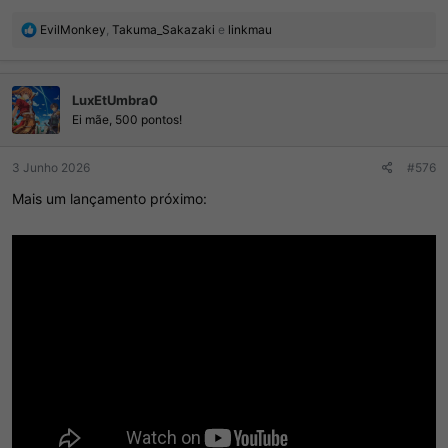
R
EvilMonkey
,
Takuma_Sakazaki
e
linkmau
e
a
ç
LuxEtUmbra0
õ
e
Ei mãe, 500 pontos!
s
:
3 Junho 2026
#576
Mais um lançamento próximo: