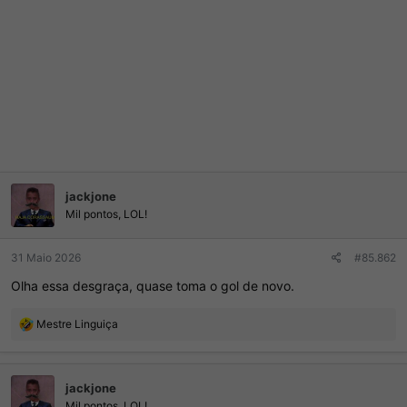
jackjone
Mil pontos, LOL!
31 Maio 2026
#85.862
Olha essa desgraça, quase toma o gol de novo.
R
Mestre Linguiça
e
a
ç
jackjone
õ
e
Mil pontos, LOL!