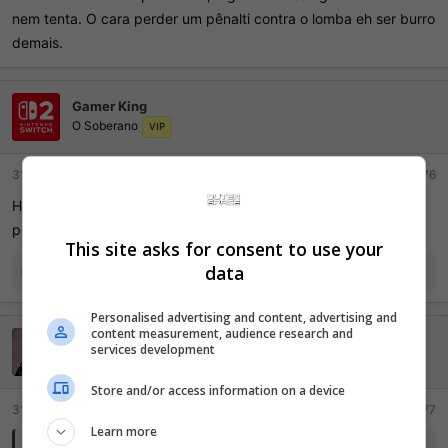
nem tenta. O cara perder um pênalti contra o lomba eh ser burro
demais.
Gamer King
O Soberano
VIP
31 Maio 2026
#85.876
Hj foi no apito, arbitro pipocou para os jogadores do Palmeiras,
pediu pra ir no VAR e inventou uma falta.
This site asks for consent to use your
data
R
tortinhas10
,
Tiberius
e
jackjone
e
a
Personalised advertising and content, advertising and
ç
content measurement, audience research and
jackjone
õ
services development
e
Mil pontos, LOL!
s
Store and/or access information on a device
:
31 Maio 2026
#85.877
Learn more