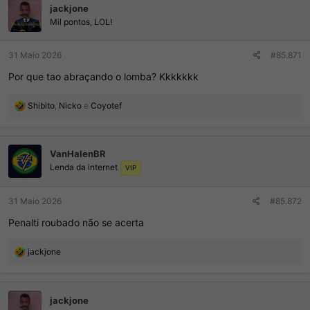
jackjone
õ
e
Mil pontos, LOL!
s
:
31 Maio 2026
#85.871
Por que tao abraçando o lomba? Kkkkkkk
R
Shibito
,
Nicko
e
Coyotef
e
a
ç
VanHalenBR
õ
Lenda da internet
e
VIP
s
:
31 Maio 2026
#85.872
Penalti roubado não se acerta
R
jackjone
e
a
ç
jackjone
õ