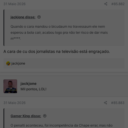
:
31 Maio 2026
#85.882
jackjone disse:
Quando o cara mandou o bicudaum no travessaum ele nem
esperou a bola cair, acabou logo pra não ter risco de dar mais
m****.
A cara de cu dos jornalistas na televisão está engraçado.
R
jackjone
e
a
ç
jackjone
õ
e
Mil pontos, LOL!
s
:
31 Maio 2026
#85.883
Gamer King disse:
O penalti aconteceu, foi incompetência da Chape errar, mas não