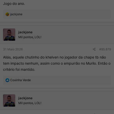
Jogo do ano.
R
jackjone
e
a
ç
jackjone
õ
e
Mil pontos, LOL!
s
:
31 Maio 2026
#85.879
Aliás, aquele chutinho do khelven no jogador da chape tb não
tem impacto nenhum, assim como o empurrão no Murilo. Então o
critério foi mantido.
R
Coxinha Verde
e
a
ç
jackjone
õ
e
Mil pontos, LOL!
s
: