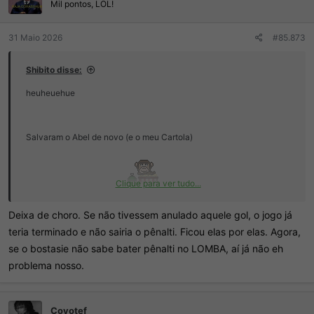
e
Mil pontos, LOL!
s
:
31 Maio 2026
#85.873
Shibito disse:
heuheuehue
Salvaram o Abel de novo (e o meu Cartola)
Clique para ver tudo...
Obrigado CBF e Bolasie
Deixa de choro. Se não tivessem anulado aquele gol, o jogo já
teria terminado e não sairia o pênalti. Ficou elas por elas. Agora,
se o bostasie não sabe bater pênalti no LOMBA, aí já não eh
problema nosso.
Coyotef