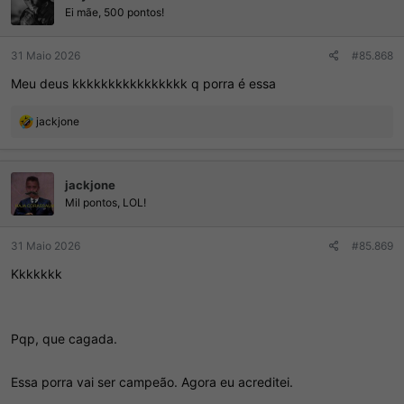
Ei mãe, 500 pontos!
31 Maio 2026
#85.868
Meu deus kkkkkkkkkkkkkkkk q porra é essa
R
jackjone
e
a
ç
jackjone
õ
e
Mil pontos, LOL!
s
:
31 Maio 2026
#85.869
Kkkkkkk
Pqp, que cagada.
Essa porra vai ser campeão. Agora eu acreditei.