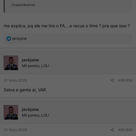
chapeidoense.
me explica, pq ele me tira o FA....e recua o time ? pra que isso ?
R
jackjone
e
a
ç
jackjone
õ
e
Mil pontos, LOL!
s
:
31 Maio 2026
#85.858
Salva a gente aí, VAR.
jackjone
Mil pontos, LOL!
31 Maio 2026
#85.859