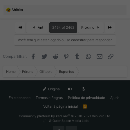
R
Shibito
e
a
ç
First
Last
Ant
2454 of 2462
Próximo
õ
e
Você tem que estar logado ou se cadastrar para responder.
s
:
Facebook
Twitter
Reddit
Pinterest
Tumblr
WhatsApp
Email
Link
Compartilhar:
Home
Fóruns
Offtopic
Esportes
Original
Fale conosco
Termos e Regras
Política de privacidade
Ajuda
Voltar à página inicial
R
S
S
®
Community platform by XenForo
© 2010-2021 XenForo Ltd.
© Outer Space Media Ltda.