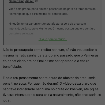
Gamer King disse:
Você está preocupado em não passar recibo para os torcedores do
Flamengo de que o Palmeiras foi beneficiado.
Ninguém tenta dar um chute pra afastar a bola da area sem
intensidade, já sobre o Murilo você mesmo postou que ele sentiu o
contato e se jogou.
Clique para ver tudo...
No mais eu nunca vi um arbitro confirmar um gol e depois pedir pra
ir no VAR, foi bizarro, os jogadores do Palmeiras falaram grosso e
Não to preocupado com recibo nenhum, só não vou aceitar a
ele peidou e pediu pra ir ver.
mesma narrativazinha barata do ano passado que o Palmeiras
eh beneficiado pra no final o time ser operado e o cheiro
Show de horrores, esse juiz não tem serve nem pra Serie D, agora
beneficiado.
relaxa, se o Palmeiras for campeão vai ser legitimo pq lambança de
arbitragem tem pra todo lado.
E pelo teu pensamento sobre chute de afastar da área, seria
penalti no sosa. Por que não deram? O vídeo deixa claro que
não teve intensidade nenhuma no chute do khelven, até pq se
tivesse intensidade o cara cairia naturalmente, não precisaria se
jogar.