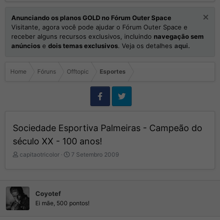
Anunciando os planos GOLD no Fórum Outer Space
Visitante, agora você pode ajudar o Fórum Outer Space e
receber alguns recursos exclusivos, incluindo
navegação sem
anúncios
e
dois temas exclusivos
. Veja os detalhes
aqui.
Home
Fóruns
Offtopic
Esportes
Sociedade Esportiva Palmeiras - Campeão do
século XX - 100 anos!
I
D
capitaotricolor
7 Setembro 2009
n
a
i
t
c
a
i
d
Coyotef
a
e
Ei mãe, 500 pontos!
d
I
o
n