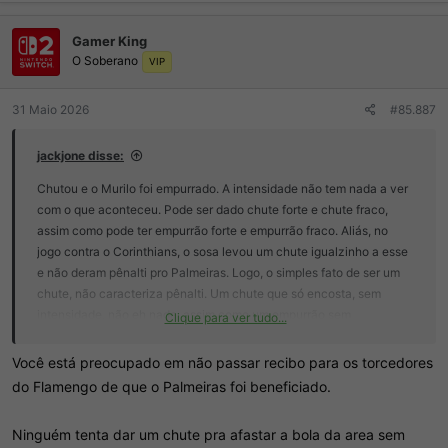
a
ç
Gamer King
õ
O Soberano
e
VIP
s
:
31 Maio 2026
#85.887
jackjone disse:
Chutou e o Murilo foi empurrado. A intensidade não tem nada a ver
com o que aconteceu. Pode ser dado chute forte e chute fraco,
assim como pode ter empurrão forte e empurrão fraco. Aliás, no
jogo contra o Corinthians, o sosa levou um chute igualzinho a esse
e não deram pênalti pro Palmeiras. Logo, o simples fato de ser um
chute, não caracteriza pênalti. Um chute que só encosta, sem
intensidade, não eh nada, assim como um empurrão sem
Clique para ver tudo...
intensidade tb não eh nada. O critério foi mantido, até pq esse tipo
de empurrão eh marcado falta em várias oportunidades no Brasil,
Você está preocupado em não passar recibo para os torcedores
então não teve nada absurdo.
do Flamengo de que o Palmeiras foi beneficiado.
A única coisa operada nesse jogo foi o coração dos cheiradores
Ninguém tenta dar um chute pra afastar a bola da area sem
que não param de chorar depois de tanta decepção.