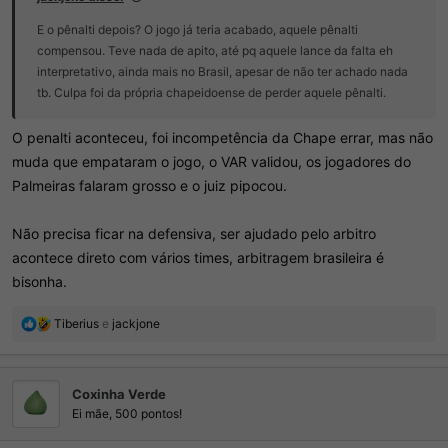
E o pênalti depois? O jogo já teria acabado, aquele pênalti
compensou. Teve nada de apito, até pq aquele lance da falta eh
interpretativo, ainda mais no Brasil, apesar de não ter achado nada
tb. Culpa foi da própria chapeidoense de perder aquele pênalti.
O penalti aconteceu, foi incompetência da Chape errar, mas não
muda que empataram o jogo, o VAR validou, os jogadores do
Palmeiras falaram grosso e o juiz pipocou.
Não precisa ficar na defensiva, ser ajudado pelo arbitro
acontece direto com vários times, arbitragem brasileira é
bisonha.
R
Tiberius
e
jackjone
e
a
ç
Coxinha Verde
õ
e
Ei mãe, 500 pontos!
s