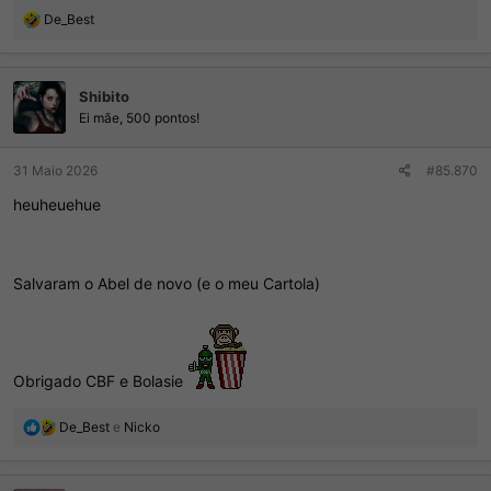
R
De_Best
e
a
ç
Shibito
õ
e
Ei mãe, 500 pontos!
s
:
31 Maio 2026
#85.870
heuheuehue
Salvaram o Abel de novo (e o meu Cartola)
Obrigado CBF e Bolasie
R
De_Best
e
Nicko
e
a
ç