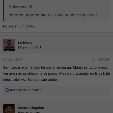
Nicko disse:
me explica, pq ele me tira o FA....e recua o time ? pra que isso ?
Pq ele eh um b*sta.
jackjone
Mil pontos, LOL!
31 Maio 2026
#85.860
Sem sacanagem? Isso foi porra nenhuma. Murilo sentiu o braço,
viu que não ia chegar, e se jogou. Mas da pra anular no Brasil. Eh
interpretativo. Tomara que anule.
R
tortinhas10
e
Coyotef
e
a
ç
Mestre Linguiça
õ
e
Bam-bam-bam