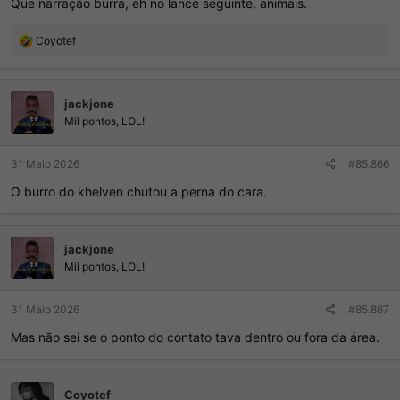
Que narração burra, eh no lance seguinte, animais.
R
Coyotef
e
a
ç
jackjone
õ
e
Mil pontos, LOL!
s
:
31 Maio 2026
#85.866
O burro do khelven chutou a perna do cara.
jackjone
Mil pontos, LOL!
31 Maio 2026
#85.867
Mas não sei se o ponto do contato tava dentro ou fora da área.
Coyotef