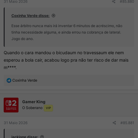
31 Maio 2026
#85.880
Coxinha Verde disse:
Esse árbitro nunca mais irá inventar 6 minutos de acréscimo, não
tinha necessidade alguma, e ainda errou na cobrança de lateral.
Jogo do ano.
Quando o cara mandou o bicudaum no travessaum ele nem
esperou a bola cair, acabou logo pra não ter risco de dar mais
m****.
R
Coxinha Verde
e
a
ç
Gamer King
õ
O Soberano
e
VIP
s
:
31 Maio 2026
#85.881
jackjone disse: