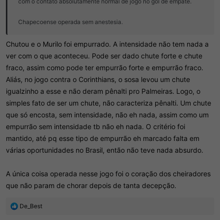
com o contato absolutamente normal de jogo no gol de empate.
Chapecoense operada sem anestesia.
Chutou e o Murilo foi empurrado. A intensidade não tem nada a
ver com o que aconteceu. Pode ser dado chute forte e chute
fraco, assim como pode ter empurrão forte e empurrão fraco.
Aliás, no jogo contra o Corinthians, o sosa levou um chute
igualzinho a esse e não deram pênalti pro Palmeiras. Logo, o
simples fato de ser um chute, não caracteriza pênalti. Um chute
que só encosta, sem intensidade, não eh nada, assim como um
empurrão sem intensidade tb não eh nada. O critério foi
mantido, até pq esse tipo de empurrão eh marcado falta em
várias oportunidades no Brasil, então não teve nada absurdo.
A única coisa operada nesse jogo foi o coração dos cheiradores
que não param de chorar depois de tanta decepção.
R
De_Best
e