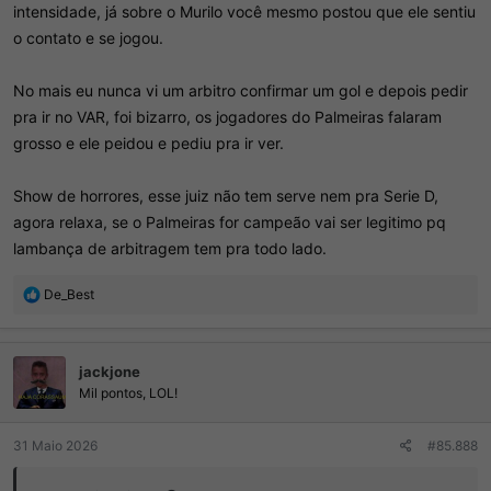
intensidade, já sobre o Murilo você mesmo postou que ele sentiu
o contato e se jogou.
No mais eu nunca vi um arbitro confirmar um gol e depois pedir
pra ir no VAR, foi bizarro, os jogadores do Palmeiras falaram
grosso e ele peidou e pediu pra ir ver.
Show de horrores, esse juiz não tem serve nem pra Serie D,
agora relaxa, se o Palmeiras for campeão vai ser legitimo pq
lambança de arbitragem tem pra todo lado.
R
De_Best
e
a
ç
jackjone
õ
e
Mil pontos, LOL!
s
:
31 Maio 2026
#85.888