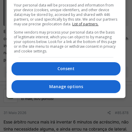
Gamer King disse:
Your personal data will be processed and information from
your device (cookies, unique identifiers, and other device
Hj foi no apito, arbitro pipocou para os jogadores do Palmeiras,
data) may be stored by, accessed by and shared with 446
pediu pra ir no VAR e inventou uma falta.
partners, or used specifically by this site. We and our partners
may use precise geolocation data.
List of partners.
E o pênalti depois? O jogo já teria acabado, aquele pênalti
Some vendors may process your personal data on the basis
of legitimate interest, which you can object to by managing
compensou. Teve nada de apito, até pq aquele lance da falta eh
your options below. Look for a link at the bottom of this page
interpretativo, ainda mais no Brasil, apesar de não ter achado
or in the site menu to manage or withdraw consent in privacy
and cookie settings.
nada tb. Culpa foi da própria chapeidoense de perder aquele
pênalti.
Consent
R
Nicko
e
a
Manage options
ç
Coxinha Verde
õ
e
Ei mãe, 500 pontos!
s
:
31 Maio 2026
#85.878
Esse árbitro nunca mais irá inventar 6 minutos de acréscimo, não
tinha necessidade alguma, e ainda errou na cobrança de lateral.