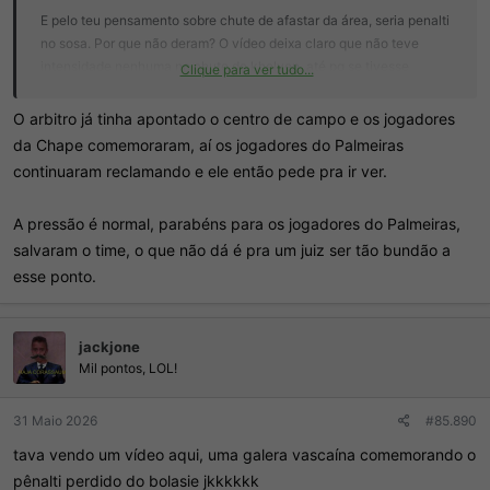
E pelo teu pensamento sobre chute de afastar da área, seria penalti
no sosa. Por que não deram? O vídeo deixa claro que não teve
intensidade nenhuma no chute do khelven, até pq se tivesse
Clique para ver tudo...
intensidade o cara cairia naturalmente, não precisaria se jogar.
O arbitro já tinha apontado o centro de campo e os jogadores
O critério foi exatamente o mesmo. Aquele empurrão no Murilo já foi
da Chape comemoraram, aí os jogadores do Palmeiras
dado falta em VÁRIOS LANCES no Brasil, não tem nenhum absurdo
continuaram reclamando e ele então pede pra ir ver.
naquilo ali.
A pressão é normal, parabéns para os jogadores do Palmeiras,
E não eh anormal um árbitro pedir pra ver um lance no VAR não. Já
salvaram o time, o que não dá é pra um juiz ser tão bundão a
aconteceu e tá dentro das regras. Pressão em juiz todo time faz.
esse ponto.
jackjone
Mil pontos, LOL!
31 Maio 2026
#85.890
tava vendo um vídeo aqui, uma galera vascaína comemorando o
pênalti perdido do bolasie jkkkkkk