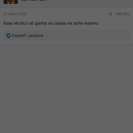
s
:
31 Maio 2026
#85.861
Esse técnico só ganha as coisas na sorte mesmo.
R
Coyotef
e
jackjone
e
a
ç
õ
e
s
: