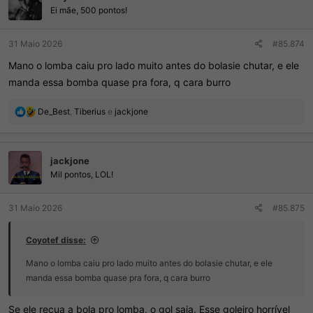
Ei mãe, 500 pontos!
31 Maio 2026
#85.874
Mano o lomba caiu pro lado muito antes do bolasie chutar, e ele
manda essa bomba quase pra fora, q cara burro
R
De_Best
,
Tiberius
e
jackjone
e
a
ç
jackjone
õ
e
Mil pontos, LOL!
s
:
31 Maio 2026
#85.875
Coyotef disse:
Mano o lomba caiu pro lado muito antes do bolasie chutar, e ele
manda essa bomba quase pra fora, q cara burro
Se ele recua a bola pro lomba, o gol saia. Esse goleiro horrível