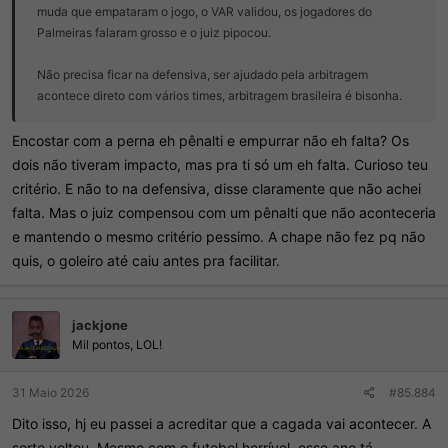
muda que empataram o jogo, o VAR validou, os jogadores do
Palmeiras falaram grosso e o juiz pipocou.
Não precisa ficar na defensiva, ser ajudado pela arbitragem
acontece direto com vários times, arbitragem brasileira é bisonha.
Encostar com a perna eh pênalti e empurrar não eh falta? Os
dois não tiveram impacto, mas pra ti só um eh falta. Curioso teu
critério. E não to na defensiva, disse claramente que não achei
falta. Mas o juiz compensou com um pênalti que não aconteceria
e mantendo o mesmo critério pessimo. A chape não fez pq não
quis, o goleiro até caiu antes pra facilitar.
jackjone
Mil pontos, LOL!
31 Maio 2026
#85.884
Dito isso, hj eu passei a acreditar que a cagada vai acontecer. A
sorte voltou. Mesmo com o futebol horrível, esse ano tá