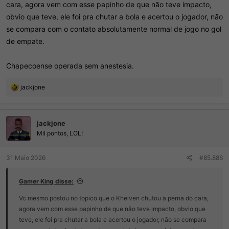
cara, agora vem com esse papinho de que não teve impacto,
obvio que teve, ele foi pra chutar a bola e acertou o jogador, não
se compara com o contato absolutamente normal de jogo no gol
de empate.
Chapecoense operada sem anestesia.
R
jackjone
e
a
ç
jackjone
õ
e
Mil pontos, LOL!
s
:
31 Maio 2026
#85.886
Gamer King disse:
Vc mesmo postou no topico que o Khelven chutou a perna do cara,
agora vem com esse papinho de que não teve impacto, obvio que
teve, ele foi pra chutar a bola e acertou o jogador, não se compara