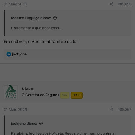
r
í
31 Maio 2026
#85.856
d
c
o
i
Mestre Linguiça disse:
t
o
ó
Exatamente o que aconteceu.
p
i
c
Era o óbvio, o Abel é mt fácil de se ler
o
R
jackjone
e
a
ç
õ
e
s
Nicko
:
O Corretor de Seguros
VIP
GOLD
31 Maio 2026
#85.857
jackjone disse:
Parabéns, técnico José b*ceta. Recua o time mesmo contra a