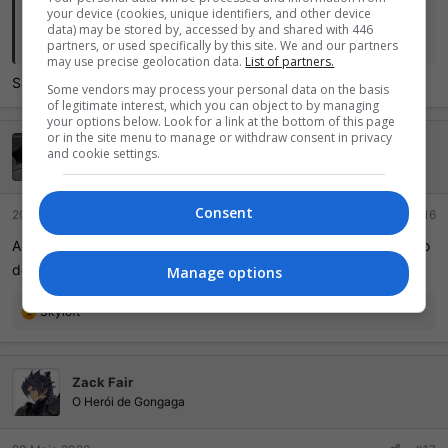
your device (cookies, unique identifiers, and other device
data) may be stored by, accessed by and shared with 446
EDIT:
Clique para ver tudo...
partners, or used specifically by this site. We and our partners
may use precise geolocation data.
List of partners.
2 de junho - PlayStation State of Play
Sabe os horários? Espero conseguir assistir tudo!
Some vendors may process your personal data on the basis
5 de junho - Summer Game Fest
of legitimate interest, which you can object to by managing
7 de junho - Multibox Games Showcase + Gears of War E-
your options below. Look for a link at the bottom of this page
Day Direct
or in the site menu to manage or withdraw consent in privacy
Nego_Brown___
and cookie settings.
Tem uns rumores de que a Nintendo vai fazer um direct em junho,
Lenda da internet
mas os insiders ainda não decidiram qual data chutar pra tentar
acertar
Consent
20 Maio 2026
#16
Aposto que vai ter um GaS novo no meio, só pra camuflar o fato
de que não vão mais lançar singleplayer no PC.
Manage options
R
Skyloft
e
a
ç
Zack Fair
õ
e
O Herói de Gongaga
s
: