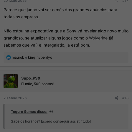
20 Maio 2026
#17
Parece que junho vai ser o mês dos grandes anúncios para
todas as empresa.
Não estou na expectativa que a Sony vá revelar algo novo muito
grandioso, se atualizar alguns jogos como o
Wolverine
(já
sabemos que vai) e Intergalatic, já está bom.
R
maurob
e
king_hyperdyo
e
a
ç
Sapo_PSX
õ
e
Ei mãe, 500 pontos!
s
:
20 Maio 2026
#18
Toguro Games disse:
Sabe os horários? Espero conseguir assistir tudo!