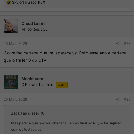
R
Skyloft
e
Sapo_PSX
e
a
ç
Cloud Loirin
õ
e
Mil pontos, LOL!
s
:
20 Maio 2026
#28
Wolverino certeza que vai aparecer, o GotY esse ano e certeza
que o trailer 3 do GTA.
Mochilador
O Roswell brasileiro
GOLD
20 Maio 2026
#29
Zack Fair disse:
Mas parece que não vai chegar a versão final ao PC, achei injusto
com os testadores.