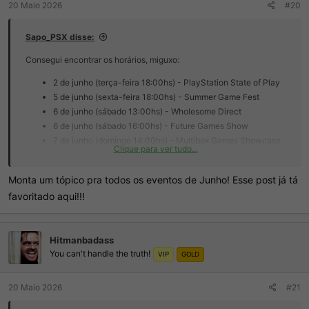
20 Maio 2026
#20
Sapo_PSX disse:
Consegui encontrar os horários, miguxo:
2 de junho (terça-feira 18:00hs) - PlayStation State of Play
5 de junho (sexta-feira 18:00hs) - Summer Game Fest
6 de junho (sábado 13:00hs) - Wholesome Direct
6 de junho (sábado 16:00hs) - Future Games Show
7 de junho (domingo 14:00hs) - Multibox Games Showcase
Clique para ver tudo...
+ Gears of War E-Day Direct
7 de junho (domingo 16:00hs) - PC Gaming Show
Monta um tópico pra todos os eventos de Junho! Esse post já tá
favoritado aqui!!!
Hitmanbadass
You can't handle the truth!
VIP
GOLD
20 Maio 2026
#21