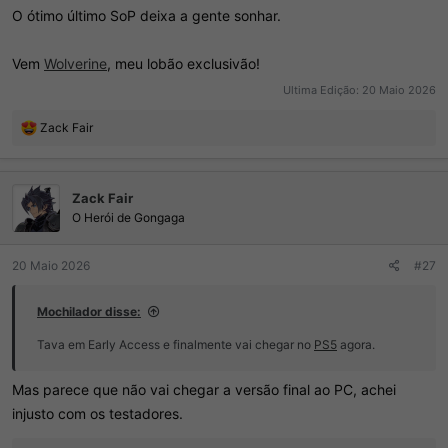
O ótimo último SoP deixa a gente sonhar.
Vem
Wolverine
, meu lobão exclusivão!
Ultima Edição:
20 Maio 2026
R
Zack Fair
e
a
ç
Zack Fair
õ
e
O Herói de Gongaga
s
:
20 Maio 2026
#27
Mochilador disse:
Tava em Early Access e finalmente vai chegar no
PS5
agora.
Mas parece que não vai chegar a versão final ao PC, achei
injusto com os testadores.