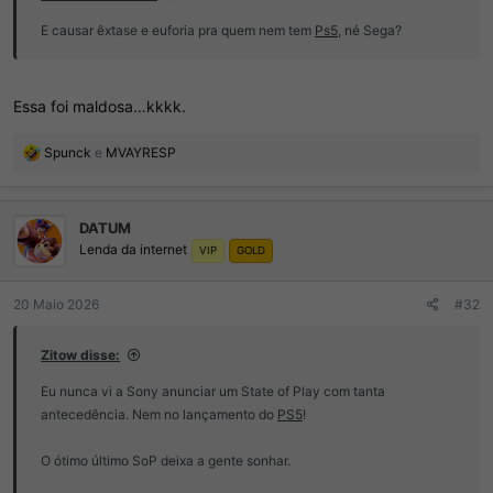
E causar êxtase e euforia pra quem nem tem
Ps5
, né Sega?
Essa foi maldosa…kkkk.
R
Spunck
e
MVAYRESP
e
a
ç
DATUM
õ
Lenda da internet
e
VIP
GOLD
s
:
20 Maio 2026
#32
Zitow disse:
Eu nunca vi a Sony anunciar um State of Play com tanta
antecedência. Nem no lançamento do
PS5
!
O ótimo último SoP deixa a gente sonhar.