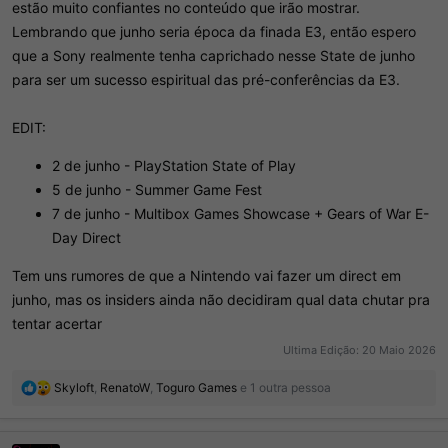
estão muito confiantes no conteúdo que irão mostrar.
Lembrando que junho seria época da finada E3, então espero
que a Sony realmente tenha caprichado nesse State de junho
para ser um sucesso espiritual das pré-conferências da E3.
EDIT:
2 de junho - PlayStation State of Play
5 de junho - Summer Game Fest
7 de junho - Multibox Games Showcase + Gears of War E-
Day Direct
Tem uns rumores de que a Nintendo vai fazer um direct em
junho, mas os insiders ainda não decidiram qual data chutar pra
tentar acertar
Ultima Edição:
20 Maio 2026
R
Skyloft
,
RenatoW
,
Toguro Games
e 1 outra pessoa
e
a
ç