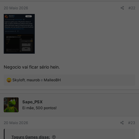
20 Maio 2026
#22
Negocio vai ficar sério hein.
R
Skyloft
,
maurob
e
MalleoBH
e
a
ç
Sapo_PSX
õ
e
Ei mãe, 500 pontos!
s
:
20 Maio 2026
#23
Toguro Games disse: