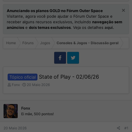
Anunciando os planos GOLD no Fórum Outer Space
Visitante, agora você pode ajudar o Fórum Outer Space e
receber alguns recursos exclusivos, incluindo
navegação sem
anúncios
e
dois temas exclusivos
. Veja os detalhes
aqui.
Home
Fóruns
Jogos
Consoles & Jogos - Discussão geral
State of Play - 02/06/26
Tópico oficial
I
D
Fonx
20 Maio 2026
n
a
i
t
c
a
i
d
Fonx
a
e
Ei mãe, 500 pontos!
d
I
o
n
r
í
20 Maio 2026
#1