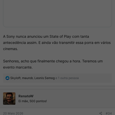
A Sony nunca anunciou um State of Play com tanta
antecedência assim. E ainda vão transmitir essa porra em vários
cinemas.
Senhores, acho que finalmente chegou a hora. Teremos um
evento marcante.
R
Skyloft
,
maurob
,
Leonis Semog
e 1 outra pessoa
e
a
ç
RenatoW
õ
e
Ei mãe, 500 pontos!
s
:
20 Maio 2026
#34