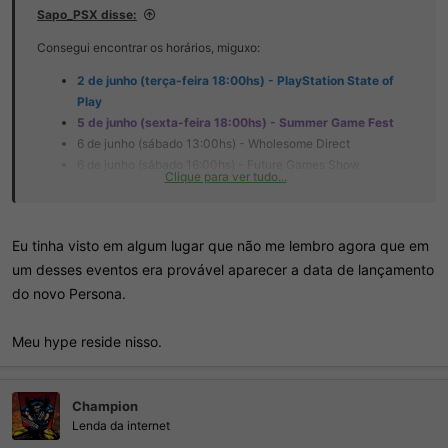
Sapo_PSX disse:
Consegui encontrar os horários, miguxo:
2 de junho (terça-feira 18:00hs) - PlayStation State of
Play
5 de junho (sexta-feira 18:00hs) - Summer Game Fest
6 de junho (sábado 13:00hs) - Wholesome Direct
6 de junho (sábado 16:00hs) - Future Games Show
Clique para ver tudo...
7 de junho (domingo 14:00hs) - Multibox Games
Showcase + Gears of War E-Day Direct
7 de junho (domingo 16:00hs) - PC Gaming Show
Eu tinha visto em algum lugar que não me lembro agora que em
um desses eventos era provável aparecer a data de lançamento
do novo Persona.
Meu hype reside nisso.
Champion
Lenda da internet