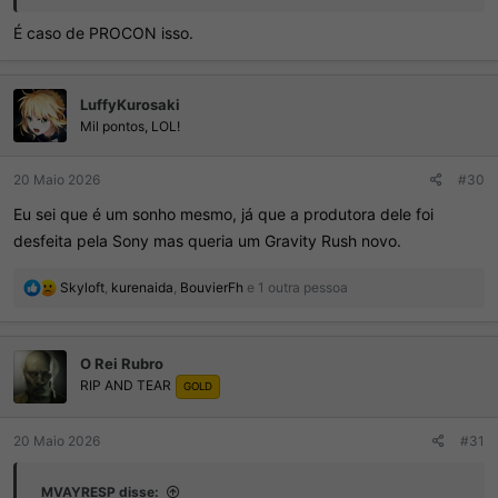
É caso de PROCON isso.
LuffyKurosaki
Mil pontos, LOL!
20 Maio 2026
#30
Eu sei que é um sonho mesmo, já que a produtora dele foi
desfeita pela Sony mas queria um Gravity Rush novo.
R
Skyloft
,
kurenaida
,
BouvierFh
e 1 outra pessoa
e
a
ç
O Rei Rubro
õ
RIP AND TEAR
e
GOLD
s
:
20 Maio 2026
#31
MVAYRESP disse: