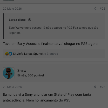
20 Maio 2026
#25
Lorpa disse:
Este
Wolverine
o pessoal já não acabou no PC? Faz tempo que tão
jogando.
Tava em Early Access e finalmente vai chegar no
PS5
agora.
R
Skyloft
,
Lorpa
,
Spunck
e 3 outros
e
a
ç
Zitow
õ
e
Ei mãe, 500 pontos!
s
:
20 Maio 2026
#26
Eu nunca vi a Sony anunciar um State of Play com tanta
antecedência. Nem no lançamento do
PS5
!