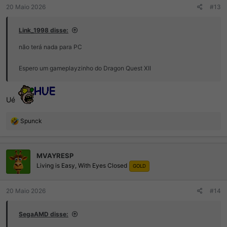
:
20 Maio 2026
#13
Link_1998 disse:
não terá nada para PC
Espero um gameplayzinho do Dragon Quest XII
Ué
R
Spunck
e
a
ç
MVAYRESP
õ
Living is Easy, With Eyes Closed
e
GOLD
s
:
20 Maio 2026
#14
SegaAMD disse: