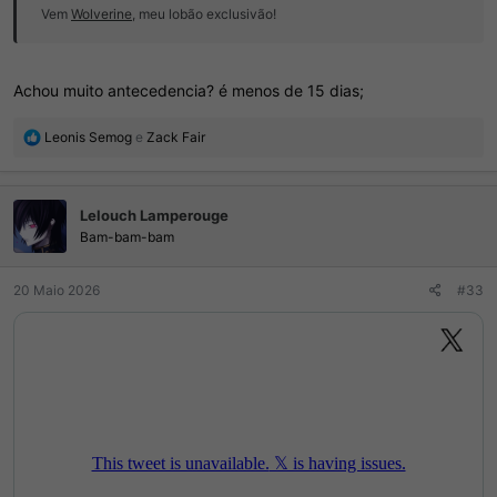
Vem
Wolverine
, meu lobão exclusivão!
Achou muito antecedencia? é menos de 15 dias;
R
Leonis Semog
e
Zack Fair
e
a
ç
Lelouch Lamperouge
õ
e
Bam-bam-bam
s
:
20 Maio 2026
#33