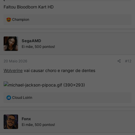
E logico o maior de todos Knack 3
Faltou Bloodborn Kart HD
R
Champion
e
a
ç
SegaAMD
õ
e
Ei mãe, 500 pontos!
s
:
20 Maio 2026
#12
Wolverine
vai causar choro e ranger de dentes
R
Cloud Loirin
e
a
ç
Fonx
õ
e
Ei mãe, 500 pontos!
s