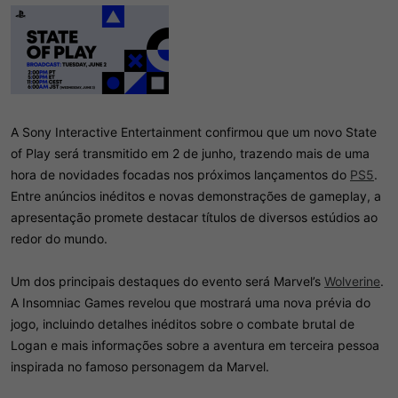
d
c
o
i
t
o
ó
p
i
c
o
A Sony Interactive Entertainment confirmou que um novo State
of Play será transmitido em 2 de junho, trazendo mais de uma
hora de novidades focadas nos próximos lançamentos do
PS5
.
Entre anúncios inéditos e novas demonstrações de gameplay, a
apresentação promete destacar títulos de diversos estúdios ao
redor do mundo.
Um dos principais destaques do evento será Marvel’s
Wolverine
.
A Insomniac Games revelou que mostrará uma nova prévia do
jogo, incluindo detalhes inéditos sobre o combate brutal de
Logan e mais informações sobre a aventura em terceira pessoa
inspirada no famoso personagem da Marvel.