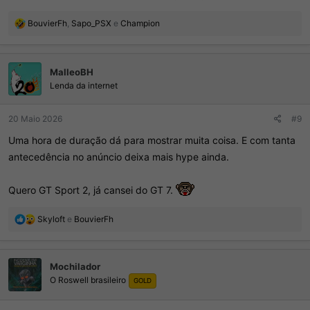
R
BouvierFh
,
Sapo_PSX
e
Champion
e
a
ç
MalleoBH
õ
e
Lenda da internet
s
:
20 Maio 2026
#9
Uma hora de duração dá para mostrar muita coisa. E com tanta
antecedência no anúncio deixa mais hype ainda.
Quero GT Sport 2, já cansei do GT 7.
R
Skyloft
e
BouvierFh
e
a
ç
Mochilador
õ
O Roswell brasileiro
e
GOLD
s
: