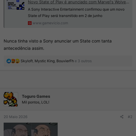
Novo State of Play é anunciado com Marvel's Wolverine e mais de 60 minutos de anúncios
A Sony Interactive Entertainment confirmou que um novo
State of Play será transmitido em 2 de junho
www.gamevicio.com
Nunca tinha visto a Sony anunciar um State com tanta
antecedência assim.
R
Skyloft
,
Mystic King
,
BouvierFh
e 3 outros
e
a
ç
õ
e
s
Toguro Games
:
Mil pontos, LOL!
20 Maio 2026
#2