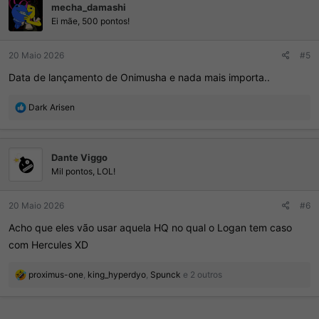
mecha_damashi
õ
e
Ei mãe, 500 pontos!
s
:
20 Maio 2026
#5
Data de lançamento de Onimusha e nada mais importa..
R
Dark Arisen
e
a
ç
Dante Viggo
õ
e
Mil pontos, LOL!
s
:
20 Maio 2026
#6
Acho que eles vão usar aquela HQ no qual o Logan tem caso
com Hercules XD
R
proximus-one
,
king_hyperdyo
,
Spunck
e 2 outros
e
a
ç