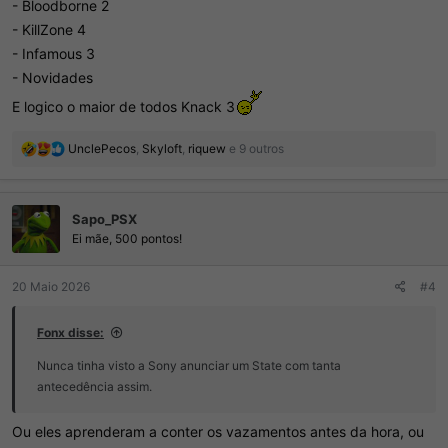
- Bloodborne 2
- KillZone 4
- Infamous 3
- Novidades
E logico o maior de todos Knack 3
R
UnclePecos
,
Skyloft
,
riquew
e 9 outros
e
a
ç
Sapo_PSX
õ
e
Ei mãe, 500 pontos!
s
:
20 Maio 2026
#4
Fonx disse:
Nunca tinha visto a Sony anunciar um State com tanta
antecedência assim.
Ou eles aprenderam a conter os vazamentos antes da hora, ou