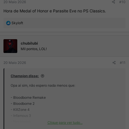
20 Maio 2026
#10
Hora de Medal of Honor e Parasite Eve no PS Classics.
R
Skyloft
e
a
ç
chubilubi
õ
e
Mil pontos, LOL!
s
:
20 Maio 2026
#11
Champion disse:
Opa aí sim, não espero nada menos que:
- Bloodborne Remake
- Bloodborne 2
- KillZone 4
- Infamous 3
- Novidades
Clique para ver tudo...