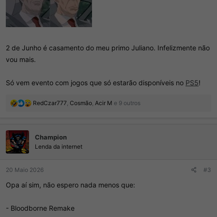
2 de Junho é casamento do meu primo Juliano. Infelizmente não
vou mais.
Só vem evento com jogos que só estarão disponíveis no
PS5
!
R
RedCzar777
,
Cosmão
,
Acir M
e 9 outros
e
a
ç
Champion
õ
e
Lenda da internet
s
:
20 Maio 2026
#3
Opa aí sim, não espero nada menos que:
- Bloodborne Remake