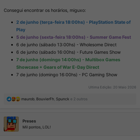
Consegui encontrar os horários, miguxo:
2 de junho (terça-feira 18:00hs) - PlayStation State of
Play
5 de junho (sexta-feira 18:00hs) - Summer Game Fest
6 de junho (sábado 13:00hs) - Wholesome Direct
6 de junho (sábado 16:00hs) - Future Games Show
7 de junho (domingo 14:00hs) - Multibox Games
Showcase + Gears of War E-Day Direct
7 de junho (domingo 16:00hs) - PC Gaming Show
Ultima Edição:
20 Maio 2026
R
maurob
,
BouvierFh
,
Spunck
e 2 outros
e
a
ç
Preses
õ
e
Mil pontos, LOL!
s
: