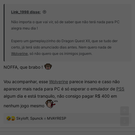
Link_1998 disse:
Não importa o que vai vir, só de saber que não terá nada para PC
alegra meu dia !
Espero um gameplayzinho do Dragon Quest XII, que se tudo der
certo, já terá sido anunciado dias antes. Nem quero nada de
Wolverine
, só não quero que os inimigos joguem.
NOFFA, que brabo !
Vou acompanhar, esse
Wolverine
parece insano e caso não
aparecer mais nada para PC é só esperar o emulador de
PS5
algum dia e está tranquilo, não consigo pagar R$ 400 em
nenhum jogo mesmo
R
Skyloft
,
Spunck
e
MVAYRESP
e
a
ç