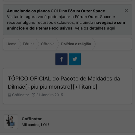
Anunciando os planos GOLD no Fórum Outer Space
Visitante, agora você pode ajudar o Fórum Outer Space e
receber alguns recursos exclusivos, incluindo
navegação sem
anúncios
e
dois temas exclusivos
. Veja os detalhes
aqui.
Home
Fóruns
Offtopic
Política e religião
TÓPICO OFICIAL do Pacote de Maldades da
Dilmãe[+piu piu monstro][+Titanic]
I
D
Coffinator
21 Janeiro 2015
n
a
i
t
c
a
i
d
Coffinator
a
e
Mil pontos, LOL!
d
I
o
n