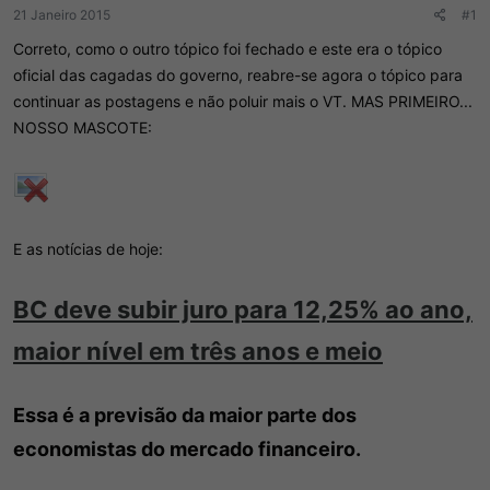
r
í
21 Janeiro 2015
#1
d
c
Correto, como o outro tópico foi fechado e este era o tópico
o
i
t
o
oficial das cagadas do governo, reabre-se agora o tópico para
ó
continuar as postagens e não poluir mais o VT. MAS PRIMEIRO...
p
NOSSO MASCOTE:
i
c
o
E as notícias de hoje:
BC deve subir juro para 12,25% ao ano,
maior nível em três anos e meio
Essa é a previsão da maior parte dos
economistas do mercado financeiro.