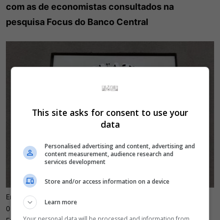
com as de economistas consultados na
pesquisa Focus do Banco Central
This site asks for consent to use your
data
Personalised advertising and content, advertising and
content measurement, audience research and
services development
Store and/or access information on a device
Em relação a 2014, o FMI estima que o Brasil cresceu apenas
Learn more
0,1% ante 0,3% projetados em outubro
Your personal data will be processed and information from