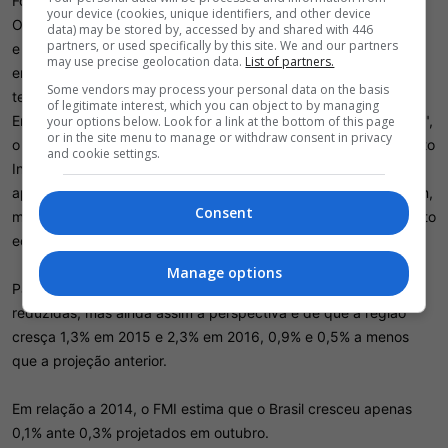
Foto: Yuri Gripas / Reuters
your device (cookies, unique identifiers, and other device
O Brasil crescerá menos de um quarto do que a América Latina
data) may be stored by, accessed by and shared with 446
partners, or used specifically by this site. We and our partners
e Caribe neste ano, e sua recuperação não será das melhores
may use precise geolocation data.
List of partners.
em 2016, informou o Fundo Monetário Internacional (FMI) nesta
Some vendors may process your personal data on the basis
terça-feira.
of legitimate interest, which you can object to by managing
Em atualização do seu relatório "Perspectiva Econômica Global",
your options below. Look for a link at the bottom of this page
or in the site menu to manage or withdraw consent in privacy
o FMI reduziu com força a projeção para a expansão do Produto
and cookie settings.
Interno Bruto (PIB) brasileiro em 2015 em 1,1% percentual, a
apenas 0,3%. O Fundo vê alguma recuperação no ano que vem,
Consent
mas ainda assim também diminuiu suas contas para crescimento
econômico a 1,5%, contra 2,2% anteriormente.
Manage options
Para a América Latina e Caribe, as estimativas também foram
reduzidas, mas ainda assim a perspectiva é de que a região
cresça 1,3% em 2015 e 2,3% em 2016, 0,9% e 0,5% a menos
que a projeção anterior.
Em relação a 2014, o FMI estima que o Brasil cresceu apenas
0,1% ante 0,3% projetados em outubro.