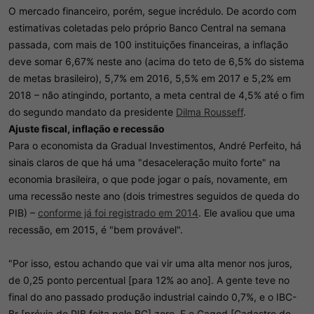
O mercado financeiro, porém, segue incrédulo. De acordo com
estimativas coletadas pelo próprio Banco Central na semana
passada, com mais de 100 instituições financeiras, a inflação
deve somar 6,67% neste ano (acima do teto de 6,5% do sistema
de metas brasileiro), 5,7% em 2016, 5,5% em 2017 e 5,2% em
2018 – não atingindo, portanto, a meta central de 4,5% até o fim
do segundo mandato da presidente
Dilma Rousseff
.
Ajuste fiscal, inflação e recessão
Para o economista da Gradual Investimentos, André Perfeito, há
sinais claros de que há uma "desaceleração muito forte" na
economia brasileira, o que pode jogar o país, novamente, em
uma recessão neste ano (dois trimestres seguidos de queda do
PIB) –
conforme já foi registrado em 2014
. Ele avaliou que uma
recessão, em 2015, é "bem provável".
"Por isso, estou achando que vai vir uma alta menor nos juros,
de 0,25 ponto percentual [para 12% ao ano]. A gente teve no
final do ano passado produção industrial caindo 0,7%, e o IBC-
Br [prévia do PIB feita pelo BC] zero. E o Caged [Cadastro de