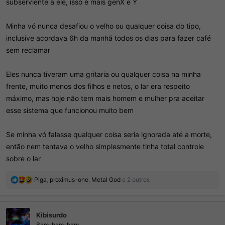
subserviente a ele, isso é mais genX e Y
Minha vó nunca desafiou o velho ou qualquer coisa do tipo,
inclusive acordava 6h da manhã todos os dias para fazer café
sem reclamar
Eles nunca tiveram uma gritaria ou qualquer coisa na minha
frente, muito menos dos filhos e netos, o lar era respeito
máximo, mas hoje não tem mais homem e mulher pra aceitar
esse sistema que funcionou muito bem
Se minha vó falasse qualquer coisa seria ignorada até a morte,
então nem tentava o velho simplesmente tinha total controle
sobre o lar
R
Piga
,
proximus-one
,
Metal God
e 2 outros
e
a
ç
Kibisurdo
õ
e
Bam-bam-bam