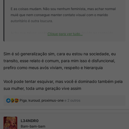
E as coisas mudam. Não sou nenhum feminista, mas achar normal
muié que nem consegue manter contato visual com o marido
autoritário é outra loucura.
Acho que talvez vocês estejam enviesados devido ao conteúdo
Clique para ver tudo...
que consomem
De gente tóxica (não só mulher) eu também quero distância. Que
Sim é só generalização sim, cara eu estou na sociedade, eu
um dia vocês consigam uma parceira(o) legal pra entender do que
transito, esse relato é comum, para mim isso é disfuncional,
tô falando
prefiro como meus avós viviam, respeito e hierarquia
Você pode tentar esquivar, mas você é dominado também pela
sua mulher, toda uma geração vive assim
R
Piga
,
kuroud
,
proximus-one
e 2 outros
e
a
ç
L34NDR0
õ
e
Bam-bam-bam