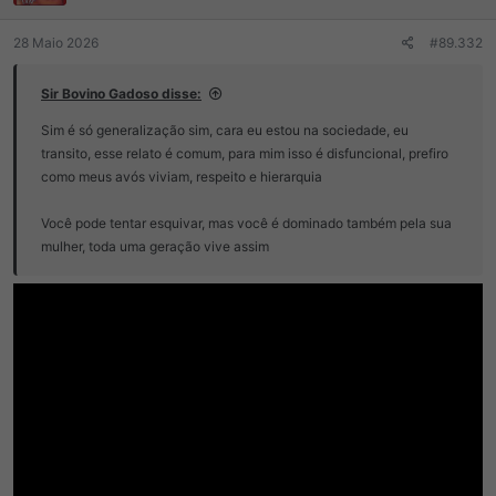
s
:
28 Maio 2026
#89.332
Sir Bovino Gadoso disse:
Sim é só generalização sim, cara eu estou na sociedade, eu
transito, esse relato é comum, para mim isso é disfuncional, prefiro
como meus avós viviam, respeito e hierarquia
Você pode tentar esquivar, mas você é dominado também pela sua
mulher, toda uma geração vive assim