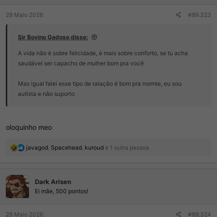
:
28 Maio 2026
#89.323
Sir Bovino Gadoso disse:
A vida não é sobre felicidade, é mais sobre conforto, se tu acha
saudável ser capacho de mulher bom pra você
Mas igual falei esse tipo de ralação é bom pra normie, eu sou
autista e não suporto
oloquinho meo
R
javagod
,
Spacehead
,
kuroud
e 1 outra pessoa
e
a
ç
Dark Arisen
õ
e
Ei mãe, 500 pontos!
s
:
28 Maio 2026
#89.324