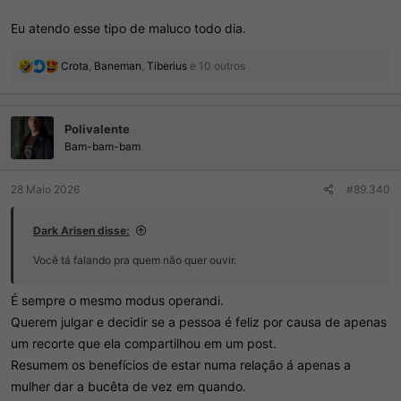
Eu atendo esse tipo de maluco todo dia.
R
Crota
,
Baneman
,
Tiberius
e 10 outros
e
a
ç
Polivalente
õ
e
Bam-bam-bam
s
:
28 Maio 2026
#89.340
Dark Arisen disse:
Você tá falando pra quem não quer ouvir.
É sempre o mesmo modus operandi.
Querem julgar e decidir se a pessoa é feliz por causa de apenas
um recorte que ela compartilhou em um post.
Resumem os benefícios de estar numa relação á apenas a
mulher dar a bucêta de vez em quando.