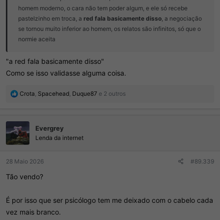
homem moderno, o cara não tem poder algum, e ele só recebe
pastelzinho em troca, a
red fala basicamente disso
, a negociação
se tornou muito inferior ao homem, os relatos são infinitos, só que o
normie aceita
"a red fala basicamente disso"
Como se isso validasse alguma coisa.
R
Crota
,
Spacehead
,
Duque87
e 2 outros
e
a
ç
Evergrey
õ
e
Lenda da internet
s
:
28 Maio 2026
#89.339
Tão vendo?
É por isso que ser psicólogo tem me deixado com o cabelo cada
vez mais branco.