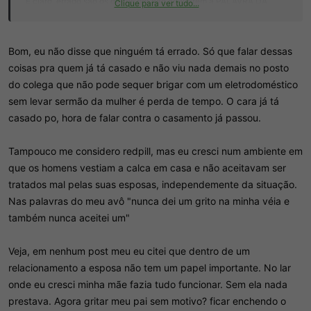
E claro, errado são os outros por não aceitarem a PALAVRA DA
Clique para ver tudo...
REDPILL em pleno 2026.
Bom, eu não disse que ninguém tá errado. Só que falar dessas
coisas pra quem já tá casado e não viu nada demais no posto
do colega que não pode sequer brigar com um eletrodoméstico
sem levar sermão da mulher é perda de tempo. O cara já tá
casado po, hora de falar contra o casamento já passou.
Tampouco me considero redpill, mas eu cresci num ambiente em
que os homens vestiam a calca em casa e não aceitavam ser
tratados mal pelas suas esposas, independemente da situação.
Nas palavras do meu avô "nunca dei um grito na minha véia e
também nunca aceitei um"
Veja, em nenhum post meu eu citei que dentro de um
relacionamento a esposa não tem um papel importante. No lar
onde eu cresci minha mãe fazia tudo funcionar. Sem ela nada
prestava. Agora gritar meu pai sem motivo? ficar enchendo o