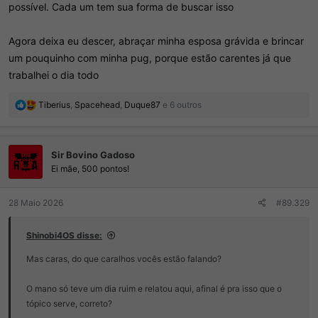
possível. Cada um tem sua forma de buscar isso
Agora deixa eu descer, abraçar minha esposa grávida e brincar
um pouquinho com minha pug, porque estão carentes já que
trabalhei o dia todo
R
Tiberius
,
Spacehead
,
Duque87
e 6 outros
e
a
ç
Sir Bovino Gadoso
õ
e
Ei mãe, 500 pontos!
s
:
28 Maio 2026
#89.329
Shinobi4OS disse:
Mas caras, do que caralhos vocês estão falando?
O mano só teve um dia ruim e relatou aqui, afinal é pra isso que o
tópico serve, correto?