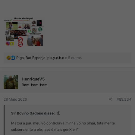
R
Piga
,
Bat Esponja
,
p.s.y.c.h.o
e 5 outros
e
a
ç
HenriqueV5
õ
e
Bam-bam-bam
s
:
28 Maio 2026
#89.334
Sir Bovino Gadoso disse:
Matou a pau meu vô controlava minha vó no olhar, totalmente
subserviente a ele, isso é mais genX e Y