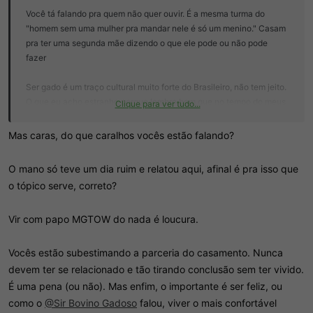
Você tá falando pra quem não quer ouvir. É a mesma turma do
"homem sem uma mulher pra mandar nele é só um menino." Casam
pra ter uma segunda mãe dizendo o que ele pode ou não pode
fazer
Ser gado é um traço cultural muito forte do Brasileiro, não tem jeito.
O que eu acho estranho porque lembro bem que no tempo do meus
Clique para ver tudo...
avós não tinha isso. Deve ser algo criado pelos boomers
Mas caras, do que caralhos vocês estão falando?
O mano só teve um dia ruim e relatou aqui, afinal é pra isso que
o tópico serve, correto?
Vir com papo MGTOW do nada é loucura.
Vocês estão subestimando a parceria do casamento. Nunca
devem ter se relacionado e tão tirando conclusão sem ter vivido.
É uma pena (ou não). Mas enfim, o importante é ser feliz, ou
como o
@Sir Bovino Gadoso
falou, viver o mais confortável