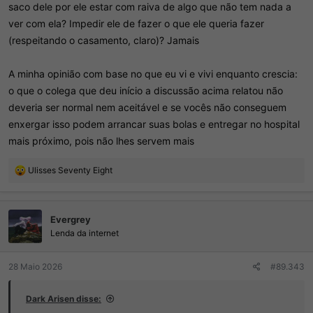
saco dele por ele estar com raiva de algo que não tem nada a
ver com ela? Impedir ele de fazer o que ele queria fazer
(respeitando o casamento, claro)? Jamais
A minha opinião com base no que eu vi e vivi enquanto crescia:
o que o colega que deu início a discussão acima relatou não
deveria ser normal nem aceitável e se vocês não conseguem
enxergar isso podem arrancar suas bolas e entregar no hospital
mais próximo, pois não lhes servem mais
R
Ulisses Seventy Eight
e
a
ç
Evergrey
õ
e
Lenda da internet
s
:
28 Maio 2026
#89.343
Dark Arisen disse: