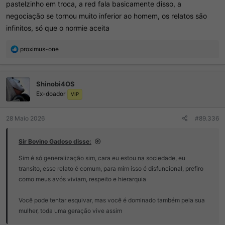
pastelzinho em troca, a red fala basicamente disso, a
negociação se tornou muito inferior ao homem, os relatos são
infinitos, só que o normie aceita
R
proximus-one
e
a
ç
Shinobi4OS
õ
Ex-doador
e
VIP
s
:
28 Maio 2026
#89.336
Sir Bovino Gadoso disse:
Sim é só generalização sim, cara eu estou na sociedade, eu
transito, esse relato é comum, para mim isso é disfuncional, prefiro
como meus avós viviam, respeito e hierarquia
Você pode tentar esquivar, mas você é dominado também pela sua
mulher, toda uma geração vive assim