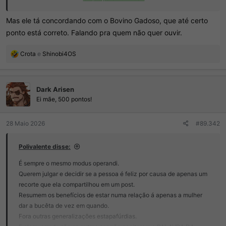
REDPILL em pleno 2026.
Mas ele tá concordando com o Bovino Gadoso, que até certo
ponto está correto. Falando pra quem não quer ouvir.
R
Crota
e
Shinobi4OS
e
a
ç
Dark Arisen
õ
e
Ei mãe, 500 pontos!
s
:
28 Maio 2026
#89.342
Polivalente disse:
É sempre o mesmo modus operandi.
Querem julgar e decidir se a pessoa é feliz por causa de apenas um
recorte que ela compartilhou em um post.
Resumem os benefícios de estar numa relação á apenas a mulher
dar a bucêta de vez em quando.
Fora outras generalizações estapafúrdias.