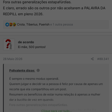
Fora outras generalizações estapafúrdias.
E claro, errado são os outros por não aceitarem a PALAVRA DA
REDPILL em pleno 2026.
R
Crota
,
Tiberius
,
Paerish
e 1 outra pessoa
e
a
ç
de acordo
õ
e
Ei mãe, 500 pontos!
s
:
28 Maio 2026
#89.341
Polivalente disse:
É sempre o mesmo modus operandi.
Querem julgar e decidir se a pessoa é feliz por causa de apenas um
recorte que ela compartilhou em um post.
Resumem os benefícios de estar numa relação á apenas a mulher
dar a bucêta de vez em quando.
Fora outras generalizações estapafúrdias.
E claro, errado são os outros por não aceitarem a PALAVRA DA
Clique para ver tudo...