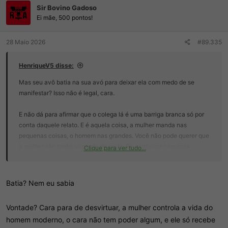
Sir Bovino Gadoso
õ
e
Ei mãe, 500 pontos!
s
:
28 Maio 2026
#89.335
HenriqueV5 disse:
Mas seu avô batia na sua avó para deixar ela com medo de se
manifestar? Isso não é legal, cara.
E não dá para afirmar que o colega lá é uma barriga branca só por
conta daquele relato. E é aquela coisa, a mulher manda nas
pequenas coisas, o homem nas grandes. Você não pode querer que
a mulher não tenha vontade de nada. Se continuar com esse
Clique para ver tudo...
pensamento vai acabar sendo incel a vida toda ou só vai conseguir
se relacionar pagando ou com aquelas androides like a do Blade
runner.
Batia? Nem eu sabia
Vontade? Cara para de desvirtuar, a mulher controla a vida do
homem moderno, o cara não tem poder algum, e ele só recebe