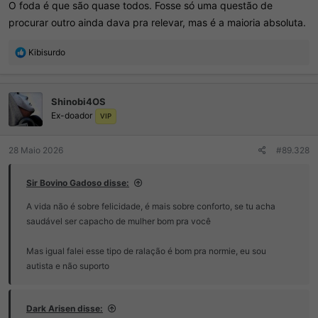
O foda é que são quase todos. Fosse só uma questão de
procurar outro ainda dava pra relevar, mas é a maioria absoluta.
R
Kibisurdo
e
a
ç
Shinobi4OS
õ
Ex-doador
e
VIP
s
:
28 Maio 2026
#89.328
Sir Bovino Gadoso disse:
A vida não é sobre felicidade, é mais sobre conforto, se tu acha
saudável ser capacho de mulher bom pra você
Mas igual falei esse tipo de ralação é bom pra normie, eu sou
autista e não suporto
Dark Arisen disse: