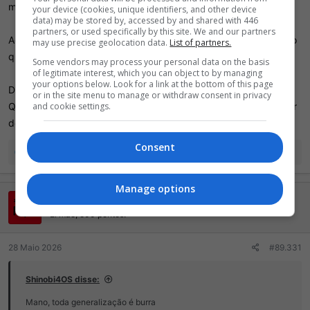
marido autoritário é outra loucura.
your device (cookies, unique identifiers, and other device
data) may be stored by, accessed by and shared with 446
partners, or used specifically by this site. We and our partners
Acho que talvez vocês estejam enviesados devido ao conteúdo
may use precise geolocation data.
List of partners.
que consomem
Some vendors may process your personal data on the basis
of legitimate interest, which you can object to by managing
your options below. Look for a link at the bottom of this page
De gente tóxica (não só mulher) eu também quero distância.
or in the site menu to manage or withdraw consent in privacy
Que um dia vocês consigam uma parceira(o) legal pra entender
and cookie settings.
do que tô falando
Consent
R
javagod
,
Spacehead
,
Duque87
e 3 outros
e
a
Manage options
ç
Sir Bovino Gadoso
õ
e
Ei mãe, 500 pontos!
s
:
28 Maio 2026
#89.331
Shinobi4OS disse:
Mano, toda generalização é burra