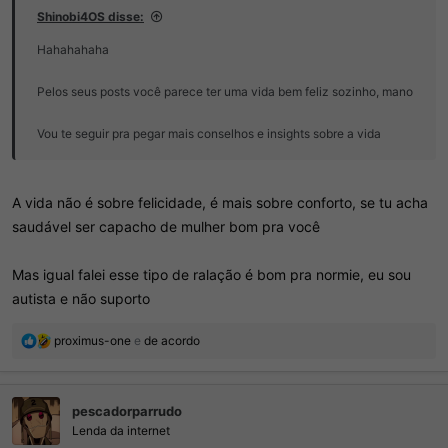
Shinobi4OS disse:
Hahahahaha
Pelos seus posts você parece ter uma vida bem feliz sozinho, mano
Vou te seguir pra pegar mais conselhos e insights sobre a vida
A vida não é sobre felicidade, é mais sobre conforto, se tu acha
saudável ser capacho de mulher bom pra você
Mas igual falei esse tipo de ralação é bom pra normie, eu sou
autista e não suporto
R
proximus-one
e
de acordo
e
a
ç
pescadorparrudo
õ
e
Lenda da internet
s