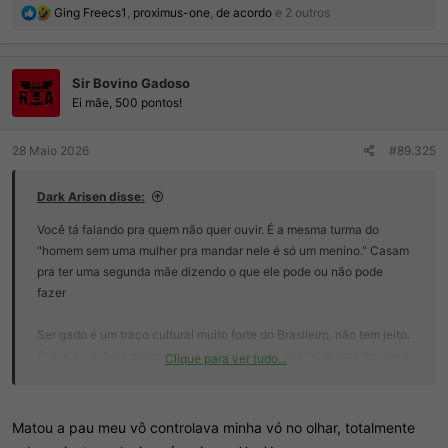
R
Ging Freecs1
,
proximus-one
,
de acordo
e 2 outros
e
a
ç
Sir Bovino Gadoso
õ
e
Ei mãe, 500 pontos!
s
:
28 Maio 2026
#89.325
Dark Arisen disse:
Você tá falando pra quem não quer ouvir. É a mesma turma do
"homem sem uma mulher pra mandar nele é só um menino." Casam
pra ter uma segunda mãe dizendo o que ele pode ou não pode
fazer
Ser gado é um traço cultural muito forte do Brasileiro, não tem jeito.
O que eu acho estranho porque lembro bem que no tempo do meus
Clique para ver tudo...
avós não tinha isso. Deve ser algo criado pelos boomers
Matou a pau meu vô controlava minha vó no olhar, totalmente