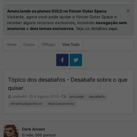
Anunciando os planos GOLD no Fórum Outer Space
Visitante, agora você pode ajudar o Fórum Outer Space e
receber alguns recursos exclusivos, incluindo
navegação sem
anúncios
e
dois temas exclusivos
. Veja os detalhes
aqui.
Home
Fóruns
Offtopic
Vale Tudo
Tópico dos desabafos - Desabafe sobre o que
quiser.
I
D
T
andre46
4 Agosto 2015
amizade
desabafo
n
a
a
olhemtudoporfavor
relacionamento
i
t
g
c
a
s
i
d
a
e
d
Dark Arisen
I
o
n
Ei mãe, 500 pontos!