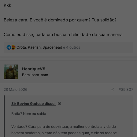
Kkk
Beleza cara. E você é dominado por quem? Tua solidão?
Como eu disse, cada um busca a felicidade da sua maneira
R
Crota
,
Paerish
,
Spacehead
e 4 outros
e
a
ç
HenriqueV5
õ
e
Bam-bam-bam
s
:
28 Maio 2026
#89.337
Sir Bovino Gadoso disse:
Batia? Nem eu sabia
Vontade? Cara para de desvirtuar, a mulher controla a vida do
homem moderno, o cara não tem poder algum, e ele só recebe