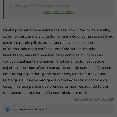
Vir com papo MGTOW do nada é loucura.
Clique para ver tudo...
Vocês estão subestimando a parceria do casamento. Nunca devem
ter se relacionado e tão tirando conclusão sem ter vivido. É uma
pena (ou não). Mas enfim, o importante é ser feliz, ou como o
@Sir
Qual o problema de relacionar os assuntos? Red pill tá em alta,
Bovino Gadoso
falou, viver o mais confortável possível. Cada um
só constatei como é a vida do homem médio, eu não sou red, eu
tem sua forma de buscar isso
sou mais purple pill, eu acho que rola se relacionar com
cuidados, não nego carência por afeto sou celibatário
Agora deixa eu descer, abraçar minha esposa grávida e brincar um
involuntário, mas também não nego como as mulheres são
pouquinho com minha pug, porque estão carentes já que trabalhei o
dia todo
toxicas atualmente e o homem é totalmente domesticado e
sojado sendo impossível o camarada acorda sem a muié tá com
um fucking aspirador ligado na cabeça, o colega trouxe um
relato que eu mesmo vivi que é o meu vô tendo o controle da
casa, mas isso parece que ofendeu os normies aqui do fórum
que acham normal ter a vida controlada por muié
Ultima Edição:
28 Maio 2026
R
proximus-one
e
de acordo
e