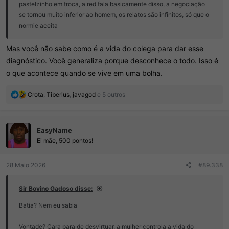
pastelzinho em troca, a red fala basicamente disso, a negociação
se tornou muito inferior ao homem, os relatos são infinitos, só que o
normie aceita
Mas você não sabe como é a vida do colega para dar esse
diagnóstico. Você generaliza porque desconhece o todo. Isso é
o que acontece quando se vive em uma bolha.
R
Crota
,
Tiberius
,
javagod
e 5 outros
e
a
ç
EasyName
õ
e
Ei mãe, 500 pontos!
s
:
28 Maio 2026
#89.338
Sir Bovino Gadoso disse:
Batia? Nem eu sabia
Vontade? Cara para de desvirtuar, a mulher controla a vida do