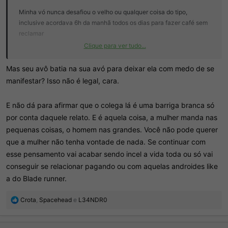
Minha vó nunca desafiou o velho ou qualquer coisa do tipo,
inclusive acordava 6h da manhã todos os dias para fazer café sem
reclamar
Clique para ver tudo...
Eles nunca tiveram uma gritaria ou qualquer coisa na minha frente,
muito menos dos filhos e netos, o lar era respeito máximo, mas hoje
Mas seu avô batia na sua avó para deixar ela com medo de se
não tem mais homem e mulher pra aceitar esse sistema que
manifestar? Isso não é legal, cara.
funcionou muito bem
E não dá para afirmar que o colega lá é uma barriga branca só
Se minha vó falasse qualquer coisa seria ignorada até a morte,
por conta daquele relato. E é aquela coisa, a mulher manda nas
então nem tentava o velho simplesmente tinha total controle sobre
pequenas coisas, o homem nas grandes. Você não pode querer
o lar
que a mulher não tenha vontade de nada. Se continuar com
esse pensamento vai acabar sendo incel a vida toda ou só vai
conseguir se relacionar pagando ou com aquelas androides like
a do Blade runner.
R
Crota
,
Spacehead
e
L34NDR0
e
a
ç