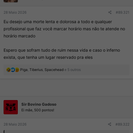
r
í
d
c
28 Maio 2026
#89.321
o
i
t
o
Eu desejo uma morte lenta e dolorosa a todo e qualquer
ó
profissional que faz você marcar horário mas não te atende no
p
i
horário marcado
c
o
Espero que sofram tudo de ruim nessa vida e caso o inferno
exista, que tenha um lugar reservado pra eles
R
Piga
,
Tiberius
,
Spacehead
e 5 outros
e
a
ç
õ
e
s
Sir Bovino Gadoso
:
Ei mãe, 500 pontos!
28 Maio 2026
#89.322