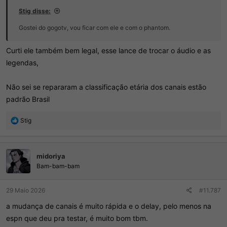
Stig disse:
Gostei do gogotv, vou ficar com ele e com o phantom.
Curti ele também bem legal, esse lance de trocar o áudio e as
legendas,
Não sei se repararam a classificação etária dos canais estão
padrão Brasil
R
Stig
e
a
ç
midoriya
õ
e
Bam-bam-bam
s
:
29 Maio 2026
#11.787
a mudança de canais é muito rápida e o delay, pelo menos na
espn que deu pra testar, é muito bom tbm.