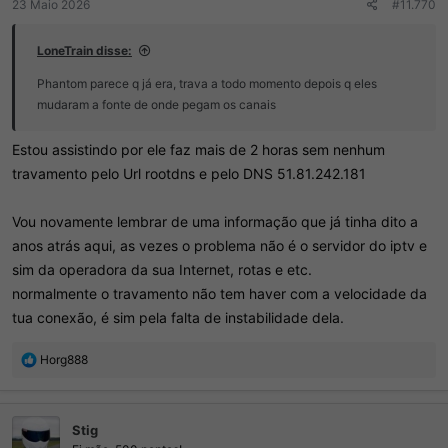
23 Maio 2026
#11.770
LoneTrain disse:
Phantom parece q já era, trava a todo momento depois q eles
mudaram a fonte de onde pegam os canais
Estou assistindo por ele faz mais de 2 horas sem nenhum
travamento pelo Url rootdns e pelo DNS 51.81.242.181
Vou novamente lembrar de uma informação que já tinha dito a
anos atrás aqui, as vezes o problema não é o servidor do iptv e
sim da operadora da sua Internet, rotas e etc.
normalmente o travamento não tem haver com a velocidade da
tua conexão, é sim pela falta de instabilidade dela.
R
Horg888
e
a
ç
Stig
õ