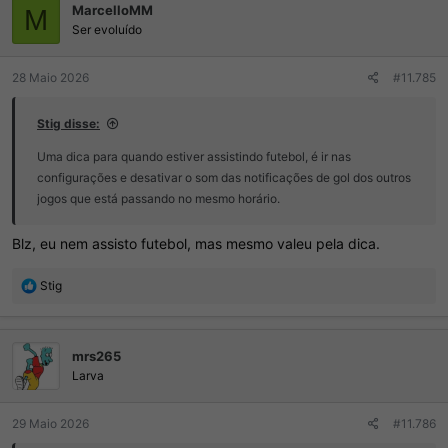
MarcelloMM
õ
M
e
Ser evoluído
s
:
28 Maio 2026
#11.785
Stig disse:
Uma dica para quando estiver assistindo futebol, é ir nas
configurações e desativar o som das notificações de gol dos outros
jogos que está passando no mesmo horário.
Blz, eu nem assisto futebol, mas mesmo valeu pela dica.
R
Stig
e
a
ç
mrs265
õ
e
Larva
s
:
29 Maio 2026
#11.786