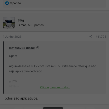
R
Mponzo
e
a
ç
Stig
õ
e
Ei mãe, 500 pontos!
s
:
1 Junho 2026
#11.795
mateus2k2 disse:
Opam
Algum desses é IPTV com lista m3u ou xstream de fato? que não
seja aplicativo dedicado
uniTV
HIGHtv
Clique para ver tudo...
alphaplay!
nuvi
Todos são aplicativos.
lixxcine
NexaTV