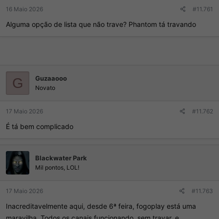
r
í
16 Maio 2026
#11.761
d
c
o
i
Alguma opção de lista que não trave? Phantom tá travando
t
o
ó
p
i
c
o
Guzaaooo
G
Novato
17 Maio 2026
#11.762
É tá bem complicado
Blackwater Park
Mil pontos, LOL!
17 Maio 2026
#11.763
Inacreditavelmente aqui, desde 6ª feira, fogoplay está uma
maravilha. Todos os canais funcionando, sem travar, e