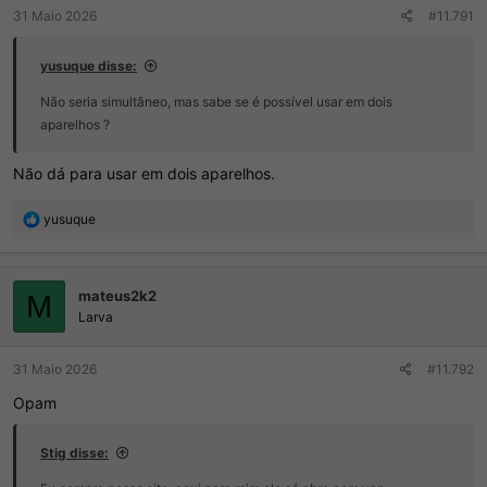
31 Maio 2026
#11.791
yusuque disse:
Não seria simultâneo, mas sabe se é possível usar em dois
aparelhos ?
Não dá para usar em dois aparelhos.
R
yusuque
e
a
ç
mateus2k2
õ
M
e
Larva
s
:
31 Maio 2026
#11.792
Opam
Stig disse: