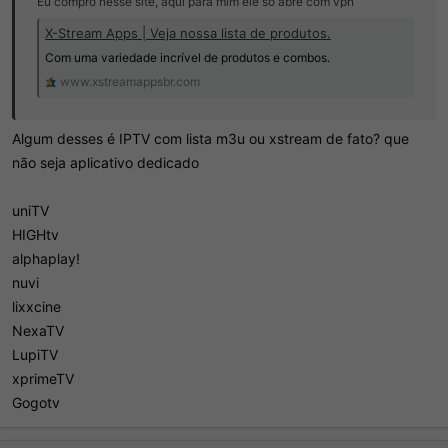
Eu compro nesse site, aqui para mim ele só abre com vpn
X-Stream Apps | Veja nossa lista de produtos.
Com uma variedade incrível de produtos e combos.
www.xstreamappsbr.com
Algum desses é IPTV com lista m3u ou xstream de fato? que
não seja aplicativo dedicado
uniTV
HIGHtv
alphaplay!
nuvi
lixxcine
NexaTV
LupiTV
xprimeTV
Gogotv