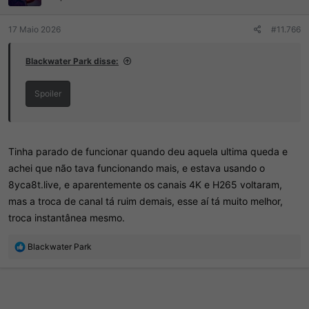
s
:
17 Maio 2026
#11.766
Blackwater Park disse:
Spoiler
Tinha parado de funcionar quando deu aquela ultima queda e
achei que não tava funcionando mais, e estava usando o
8yca8t.live, e aparentemente os canais 4K e H265 voltaram,
mas a troca de canal tá ruim demais, esse aí tá muito melhor,
troca instantânea mesmo.
R
Blackwater Park
e
a
ç
õ
e