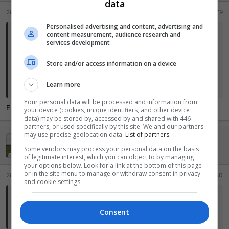
data
:
28 Maio 2026
#11.779
Personalised advertising and content, advertising and
content measurement, audience research and
Stig disse:
services development
Estou testando um app novo,GogoTV, tem 2 dias grátis.
Store and/or access information on a device
Código download: 1392679
A imagem é boa,troca de canais instantânea,os canais de filmes e
Learn more
séries são dual áudio e pode ativar e desativar legenda deles.
Your personal data will be processed and information from
Esse código está funcionando pra vc? Não está abrindo aqui...
your device (cookies, unique identifiers, and other device
data) may be stored by, accessed by and shared with 446
partners, or used specifically by this site. We and our partners
may use precise geolocation data.
List of partners.
Stig
Some vendors may process your personal data on the basis
Ei mãe, 500 pontos!
of legitimate interest, which you can object to by managing
your options below. Look for a link at the bottom of this page
or in the site menu to manage or withdraw consent in privacy
28 Maio 2026
#11.780
and cookie settings.
renycnetto disse:
Consent
Esse código está funcionando pra vc? Não está abrindo aqui...