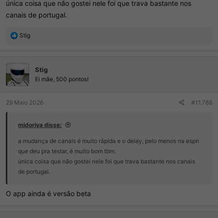
única coisa que não gostei nele foi que trava bastante nos
canais de portugal.
R
Stig
e
a
ç
Stig
õ
e
Ei mãe, 500 pontos!
s
:
29 Maio 2026
#11.788
midoriya disse:
a mudança de canais é muito rápida e o delay, pelo menos na espn
que deu pra testar, é muito bom tbm.
única coisa que não gostei nele foi que trava bastante nos canais
de portugal.
O app ainda é versão beta