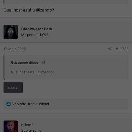
Qual host está ultilizando?
Blackwater Park
Mil pontos, LOL!
17 Maio 2026
#11.765
Guzaaooo disse:
Qual host está ultilizando?
Spoiler
R
DoMorro
,
rrridi
e
niksci
e
a
ç
niksci
õ
e
Supra-sumo