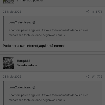
e
Ei mãe, 500 pontos!
s
:
23 Maio 2026
#11.771
LoneTrain disse:
Phantom parece q já era, trava a todo momento depois q eles
mudaram a fonte de onde pegam os canais
Pode ser a sua internet,aqui está normal.
Horg888
Bam-bam-bam
23 Maio 2026
#11.772
LoneTrain disse:
Phantom parece q já era, trava a todo momento depois q eles
mudaram a fonte de onde pegam os canais