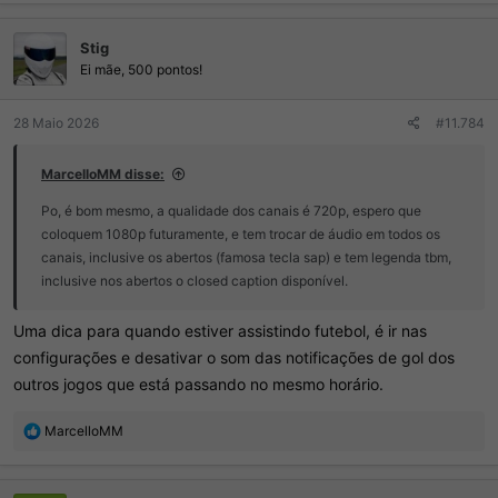
a
ç
Stig
õ
e
Ei mãe, 500 pontos!
s
:
28 Maio 2026
#11.784
MarcelloMM disse:
Po, é bom mesmo, a qualidade dos canais é 720p, espero que
coloquem 1080p futuramente, e tem trocar de áudio em todos os
canais, inclusive os abertos (famosa tecla sap) e tem legenda tbm,
inclusive nos abertos o closed caption disponível.
Uma dica para quando estiver assistindo futebol, é ir nas
configurações e desativar o som das notificações de gol dos
outros jogos que está passando no mesmo horário.
R
MarcelloMM
e
a
ç