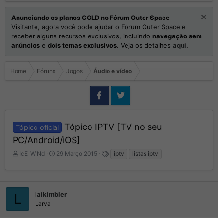
Anunciando os planos GOLD no Fórum Outer Space
Visitante, agora você pode ajudar o Fórum Outer Space e
receber alguns recursos exclusivos, incluindo
navegação sem
anúncios
e
dois temas exclusivos
. Veja os detalhes
aqui.
Home
Fóruns
Jogos
Áudio e vídeo
Tópico IPTV [TV no seu
Tópico oficial
PC/Android/iOS]
I
D
T
IcE_WiNd
29 Março 2015
iptv
listas iptv
n
a
a
i
t
g
c
a
s
i
d
laikimbler
L
a
e
Larva
d
I
o
n