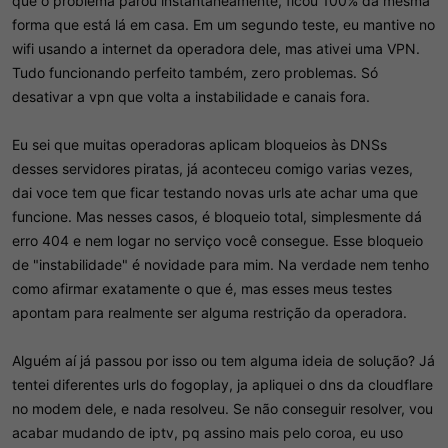
que o problema parou instantaneamente, ficou 100% da mesma
forma que está lá em casa. Em um segundo teste, eu mantive no
wifi usando a internet da operadora dele, mas ativei uma VPN.
Tudo funcionando perfeito também, zero problemas. Só
desativar a vpn que volta a instabilidade e canais fora.
Eu sei que muitas operadoras aplicam bloqueios às DNSs
desses servidores piratas, já aconteceu comigo varias vezes,
dai voce tem que ficar testando novas urls ate achar uma que
funcione. Mas nesses casos, é bloqueio total, simplesmente dá
erro 404 e nem logar no serviço você consegue. Esse bloqueio
de "instabilidade" é novidade para mim. Na verdade nem tenho
como afirmar exatamente o que é, mas esses meus testes
apontam para realmente ser alguma restrição da operadora.
Alguém aí já passou por isso ou tem alguma ideia de solução? Já
tentei diferentes urls do fogoplay, ja apliquei o dns da cloudflare
no modem dele, e nada resolveu. Se não conseguir resolver, vou
acabar mudando de iptv, pq assino mais pelo coroa, eu uso