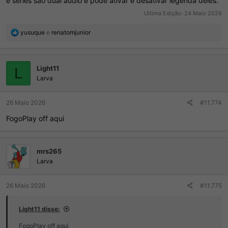
e séries são dual áudio e pode ativar e desativar legenda deles.
Ultima Edição:
24 Maio 2026
R
yusuque
e
renatomjunior
e
a
ç
Light11
õ
L
e
Larva
s
:
26 Maio 2026
#11.774
FogoPlay off aqui
mrs265
Larva
26 Maio 2026
#11.775
Light11 disse:
FogoPlay off aqui