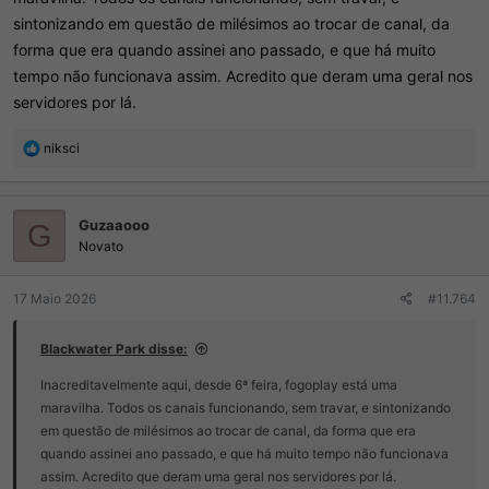
sintonizando em questão de milésimos ao trocar de canal, da
forma que era quando assinei ano passado, e que há muito
tempo não funcionava assim. Acredito que deram uma geral nos
servidores por lá.
R
niksci
e
a
ç
Guzaaooo
õ
G
e
Novato
s
:
17 Maio 2026
#11.764
Blackwater Park disse:
Inacreditavelmente aqui, desde 6ª feira, fogoplay está uma
maravilha. Todos os canais funcionando, sem travar, e sintonizando
em questão de milésimos ao trocar de canal, da forma que era
quando assinei ano passado, e que há muito tempo não funcionava
assim. Acredito que deram uma geral nos servidores por lá.