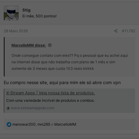
Stig
Ei mãe, 500 pontos!
28 Maio 2026
#11.782
MarcelloMM disse:
Onde consegue contato com eles?? Pq o pessoal que eu achei aqui
na internet disse que não trabalha com plano de 1 mês e sim
somente de 3 meses que custa 103 reais kkkkk
Eu compro nesse site, aqui para mim ele só abre com vpn
X-Stream Apps | Veja nossa lista de produtos.
Com uma variedade incrível de produtos e combos.
www.xstreamappsbr.com
R
manowar200
,
mrs265
e
MarcelloMM
e
a