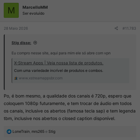
ç
MarcelloMM
õ
M
e
Ser evoluído
s
:
28 Maio 2026
#11.783
Stig disse:
Eu compro nesse site, aqui para mim ele só abre com vpn
X-Stream Apps | Veja nossa lista de produtos.
Com uma variedade incrível de produtos e combos.
www.xstreamappsbr.com
Po, é bom mesmo, a qualidade dos canais é 720p, espero que
coloquem 1080p futuramente, e tem trocar de áudio em todos
os canais, inclusive os abertos (famosa tecla sap) e tem legenda
tbm, inclusive nos abertos o closed caption disponível.
R
LoneTrain
,
mrs265
e
Stig
e