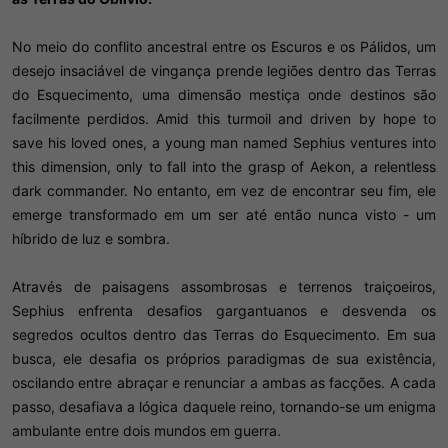
No meio do conflito ancestral entre os Escuros e os Pálidos, um
desejo insaciável de vingança prende legiões dentro das Terras
do Esquecimento, uma dimensão mestiça onde destinos são
facilmente perdidos. Amid this turmoil and driven by hope to
save his loved ones, a young man named Sephius ventures into
this dimension, only to fall into the grasp of Aekon, a relentless
dark commander. No entanto, em vez de encontrar seu fim, ele
emerge transformado em um ser até então nunca visto - um
híbrido de luz e sombra.
Através de paisagens assombrosas e terrenos traiçoeiros,
Sephius enfrenta desafios gargantuanos e desvenda os
segredos ocultos dentro das Terras do Esquecimento. Em sua
busca, ele desafia os próprios paradigmas de sua existência,
oscilando entre abraçar e renunciar a ambas as facções. A cada
passo, desafiava a lógica daquele reino, tornando-se um enigma
ambulante entre dois mundos em guerra.