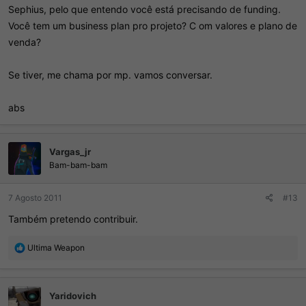
Sephius, pelo que entendo você está precisando de funding.
Você tem um business plan pro projeto? C om valores e plano de
venda?
Se tiver, me chama por mp. vamos conversar.
abs
Vargas_jr
Bam-bam-bam
7 Agosto 2011
#13
Também pretendo contribuir.
R
Ultima Weapon
e
a
ç
Yaridovich
õ