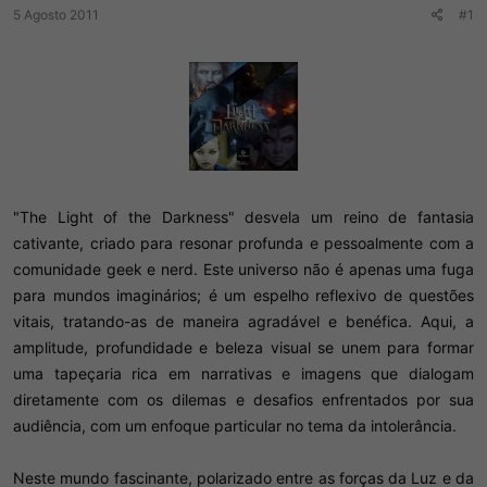
r
í
5 Agosto 2011
#1
d
c
o
i
t
o
ó
p
i
c
o
"The Light of the Darkness" desvela um reino de fantasia
cativante, criado para resonar profunda e pessoalmente com a
comunidade geek e nerd. Este universo não é apenas uma fuga
para mundos imaginários; é um espelho reflexivo de questões
vitais, tratando-as de maneira agradável e benéfica. Aqui, a
amplitude, profundidade e beleza visual se unem para formar
uma tapeçaria rica em narrativas e imagens que dialogam
diretamente com os dilemas e desafios enfrentados por sua
audiência, com um enfoque particular no tema da intolerância.
Neste mundo fascinante, polarizado entre as forças da Luz e da