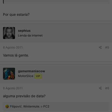
Por que estaria?
sephius
Lenda da internet
6 Agosto 2011
#5
Vamos lá gente.
gamermaniacow
MotorSlice
VIP
6 Agosto 2011
#6
alguma previsão de data?
R
Filipović
,
Wintermute.
e
PC2
e