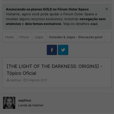
Anunciando os planos GOLD no Fórum Outer Space
Visitante, agora você pode ajudar o Fórum Outer Space e
receber alguns recursos exclusivos, incluindo
navegação sem
anúncios
e
dois temas exclusivos
. Veja os detalhes
aqui.
Home
Fóruns
Jogos
Consoles & Jogos - Discussão geral
[THE LIGHT OF THE DARKNESS: ORIGINS] -
Tópico Oficial
I
D
sephius
5 Agosto 2011
n
a
i
t
c
a
i
d
sephius
a
e
Lenda da internet
d
I
o
n