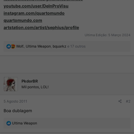
youtube.com/user/DeInProVisu
instagram.com/quartomundo
quartomundo.com
artstation.com/artist/sephius/profile
Ultima Edição:
5 Março 2024
R
Wolf.
,
Ultima Weapon
,
bquarkz
e 17 outros
e
a
ç
õ
e
s
PkdorBR
:
Mil pontos, LOL!
5 Agosto 2011
#2
Boa dublagem
R
Ultima Weapon
e
a