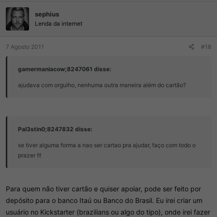
ç
sephius
õ
e
Lenda da internet
s
:
7 Agosto 2011
#18
gamermaniacow;8247061 disse:
ajudava com orgulho, nenhuma outra maneira além do cartão?
Pal3stin0;8247832 disse:
se tiver alguma forma a nao ser cartao pra ajudar, faço com todo o
prazer !!!
Para quem não tiver cartão e quiser apoiar, pode ser feito por
depósito para o banco Itaú ou Banco do Brasil. Eu irei criar um
usuário no Kickstarter (brazilians ou algo do tipo), onde irei fazer