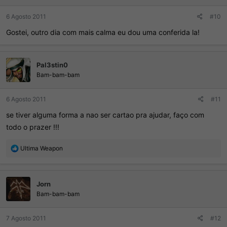
s
:
6 Agosto 2011
#10
Gostei, outro dia com mais calma eu dou uma conferida la!
Pal3stin0
Bam-bam-bam
6 Agosto 2011
#11
se tiver alguma forma a nao ser cartao pra ajudar, faço com
todo o prazer !!!
R
Ultima Weapon
e
a
ç
Jorn
õ
e
Bam-bam-bam
s
:
7 Agosto 2011
#12