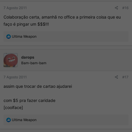
7 Agosto 2011
#16
Colaboração certa, amanhã no office a primeira coisa que eu
faço é pingar um $$$!!!
R
Ultima Weapon
e
a
ç
darops
õ
e
Bam-bam-bam
s
:
7 Agosto 2011
#17
assim que trocar de cartao ajudarei
com $5 pra fazer caridade
[coolface]
R
Ultima Weapon
e
a