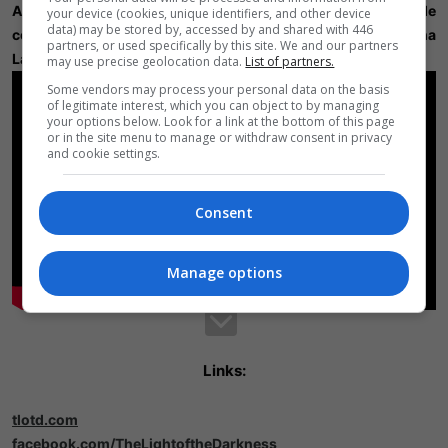
Atuando também como prestadora de serviços na área de
your device (cookies, unique identifiers, and other device
data) may be stored by, accessed by and shared with 446
computação gráfica e pós produção. Nosso estúdio fica na
partners, or used specifically by this site. We and our partners
Ladeira da Glória 26 - NEX COWORKING. Venham nos visitar.
may use precise geolocation data.
List of partners.
Some vendors may process your personal data on the basis
of legitimate interest, which you can object to by managing
your options below. Look for a link at the bottom of this page
or in the site menu to manage or withdraw consent in privacy
and cookie settings.
Consent
Manage options
Links:
tlotd.com
facebook.com/TheLightoftheDarkness