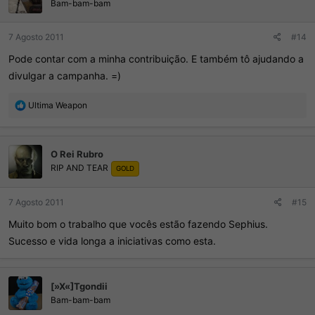
e
Bam-bam-bam
s
:
7 Agosto 2011
#14
Pode contar com a minha contribuição. E também tô ajudando a
divulgar a campanha. =)
R
Ultima Weapon
e
a
ç
O Rei Rubro
õ
RIP AND TEAR
e
GOLD
s
:
7 Agosto 2011
#15
Muito bom o trabalho que vocês estão fazendo Sephius.
Sucesso e vida longa a iniciativas como esta.
[»X«]Tgondii
Bam-bam-bam