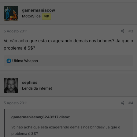
ç
gamermaniacow
õ
MotorSlice
e
VIP
s
:
5 Agosto 2011
#3
Vc não acha que esta exagerando demais nos brindes? Ja que o
problema é $$?
R
Ultima Weapon
e
a
ç
sephius
õ
e
Lenda da internet
s
:
5 Agosto 2011
#4
gamermaniacow;8243217 disse:
Vc não acha que esta exagerando demais nos brindes? Ja que o
problema é $$?