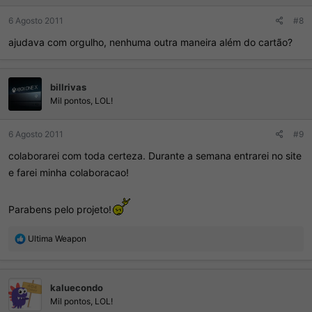
:
6 Agosto 2011
#8
ajudava com orgulho, nenhuma outra maneira além do cartão?
billrivas
Mil pontos, LOL!
6 Agosto 2011
#9
colaborarei com toda certeza. Durante a semana entrarei no site
e farei minha colaboracao!
Parabens pelo projeto!
R
Ultima Weapon
e
a
ç
kaluecondo
õ
e
Mil pontos, LOL!