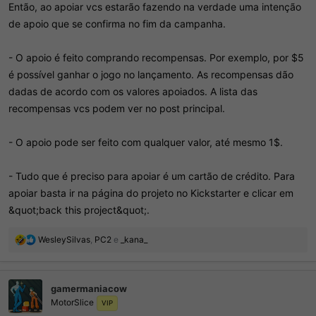
Então, ao apoiar vcs estarão fazendo na verdade uma intenção
de apoio que se confirma no fim da campanha.
- O apoio é feito comprando recompensas. Por exemplo, por $5
é possível ganhar o jogo no lançamento. As recompensas dão
dadas de acordo com os valores apoiados. A lista das
recompensas vcs podem ver no post principal.
- O apoio pode ser feito com qualquer valor, até mesmo 1$.
- Tudo que é preciso para apoiar é um cartão de crédito. Para
apoiar basta ir na página do projeto no Kickstarter e clicar em
&quot;back this project&quot;.
R
WesleySilvas
,
PC2
e
_kana_
e
a
ç
gamermaniacow
õ
MotorSlice
e
VIP
s