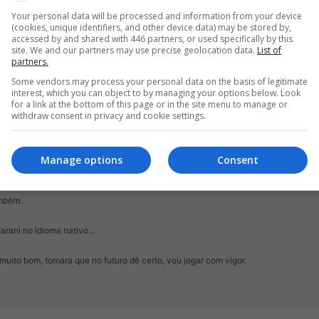
Your personal data will be processed and information from your device
uarani no idioma nativo...
(cookies, unique identifiers, and other device data) may be stored by,
accessed by and shared with 446 partners, or used specifically by this
site. We and our partners may use precise geolocation data.
List of
á muito bom, tomara que no futuro dê certo, vou jogar com vigor.
partners.
Some vendors may process your personal data on the basis of legitimate
interest, which you can object to by managing your options below. Look
for a link at the bottom of this page or in the site menu to manage or
withdraw consent in privacy and cookie settings.
Manage options
Consent
ambém.
arani no idioma nativo...
 muito bom, tomara que no futuro dê certo, vou jogar com vigor.