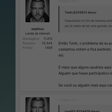
9 Agosto 2011
o
n
r
í
d
c
Tunin;8255912 disse:
o
i
Depositarei no fim de semana ent
t
o
ó
por lá (além de ter uma grande vis
sephius
p
Lenda da internet
i
Mensagens
11.415
c
Então Tunin, o problema de eu p
Reações
10.344
o
Pontos
1.629
cadastrou ontem e fica pedindo 
etc.
É nisso que alguns usuários aqu
Alguém que fosse participativo 
Se você ou alguém mais aqui con
9 Agosto 2011
toad02;8254479 disse: