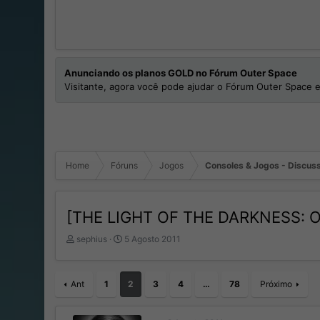
Anunciando os planos GOLD no Fórum Outer Space
Visitante, agora você pode ajudar o Fórum Outer Space e
Home
Fóruns
Jogos
Consoles & Jogos - Discuss
[THE LIGHT OF THE DARKNESS: ORI
I
D
sephius
5 Agosto 2011
n
a
i
t
c
a
Ant
1
2
3
4
…
78
Próximo
i
d
a
e
d
I