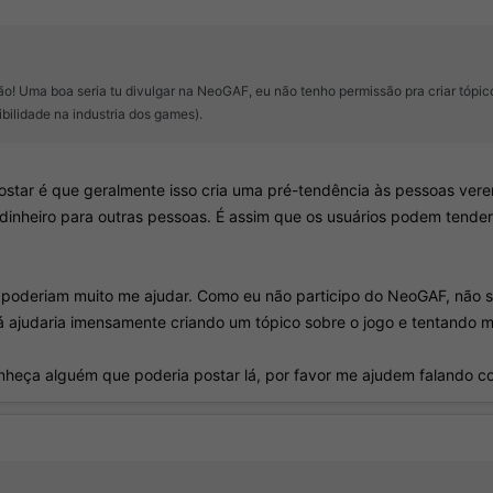
ão! Uma boa seria tu divulgar na NeoGAF, eu não tenho permissão pra criar tóp
ibilidade na industria dos games).
ostar é que geralmente isso cria uma pré-tendência às pessoas ver
dinheiro para outras pessoas. É assim que os usuários podem tender 
i poderiam muito me ajudar. Como eu não participo do NeoGAF, não se
lá ajudaria imensamente criando um tópico sobre o jogo e tentando m
heça alguém que poderia postar lá, por favor me ajudem falando com