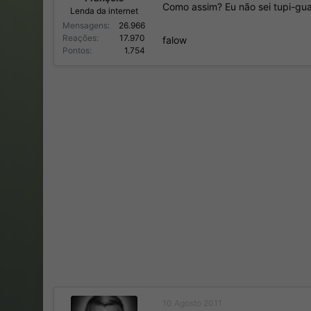
Como assim? Eu não sei tupi-gua
Lenda da internet
Mensagens
26.966
Reações
17.970
falow
Pontos
1.754
10 Agosto 2011