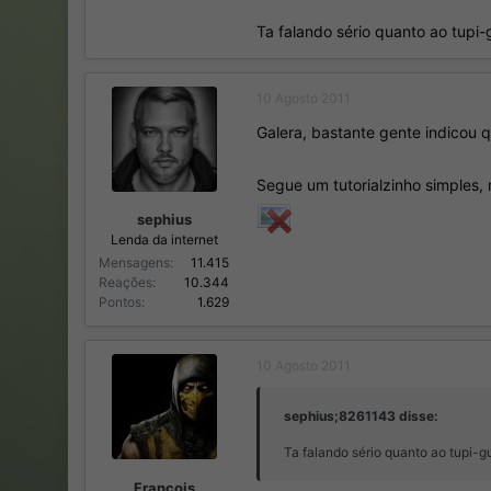
Ta falando sério quanto ao tupi-g
10 Agosto 2011
Galera, bastante gente indicou q
Segue um tutorialzinho simples, 
sephius
Lenda da internet
Mensagens
11.415
Reações
10.344
Pontos
1.629
10 Agosto 2011
sephius;8261143 disse:
Ta falando sério quanto ao tupi-gu
François