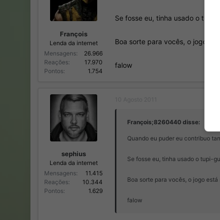
Se fosse eu, tinha usado o tupi-g
François
Boa sorte para vocês, o jogo est
Lenda da internet
Mensagens
26.966
Reações
17.970
falow
Pontos
1.754
10 Agosto 2011
François;8260440 disse:
Quando eu puder eu contribuo t
sephius
Se fosse eu, tinha usado o tupi-gu
Lenda da internet
Mensagens
11.415
Boa sorte para vocês, o jogo está
Reações
10.344
Pontos
1.629
falow