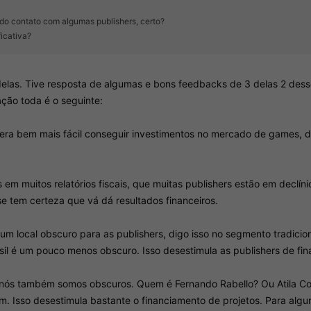
ido contato com algumas publishers, certo?
icativa?
delas. Tive resposta de algumas e bons feedbacks de 3 delas 2 dess
ção toda é o seguinte:
 era bem mais fácil conseguir investimentos no mercado de games, de
s em muitos relatórios fiscais, que muitas publishers estão em declí
se tem certeza que vá dá resultados financeiros.
 é um local obscuro para as publishers, digo isso no segmento trad
il é um pouco menos obscuro. Isso desestimula as publishers de fina
, nós também somos obscuros. Quem é Fernando Rabello? Ou Atila C
m. Isso desestimula bastante o financiamento de projetos. Para algu