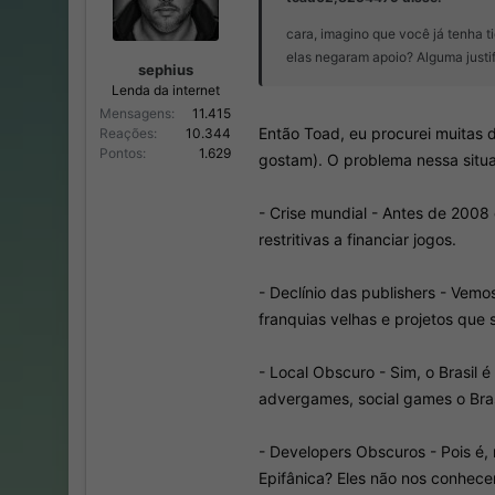
cara, imagino que você já tenha t
elas negaram apoio? Alguma justif
sephius
Lenda da internet
Mensagens
11.415
Então Toad, eu procurei muitas 
Reações
10.344
Pontos
1.629
gostam). O problema nessa situa
- Crise mundial - Antes de 2008
restritivas a financiar jogos.
- Declínio das publishers - Vemo
franquias velhas e projetos que 
- Local Obscuro - Sim, o Brasil
advergames, social games o Bras
- Developers Obscuros - Pois é
Epifânica? Eles não nos conhece