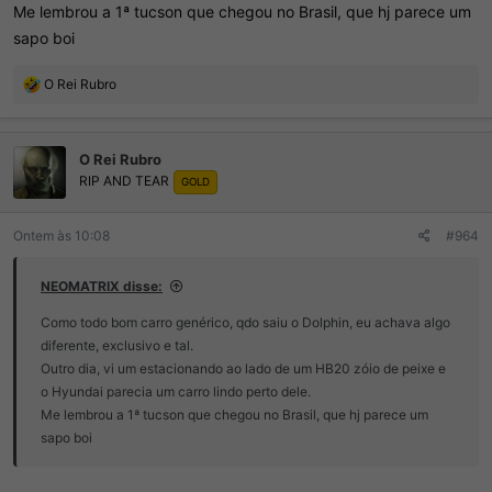
Me lembrou a 1ª tucson que chegou no Brasil, que hj parece um
sapo boi
R
O Rei Rubro
e
a
ç
O Rei Rubro
õ
RIP AND TEAR
e
GOLD
s
:
Ontem às 10:08
#964
NEOMATRIX disse:
Como todo bom carro genérico, qdo saiu o Dolphin, eu achava algo
diferente, exclusivo e tal.
Outro dia, vi um estacionando ao lado de um HB20 zóio de peixe e
o Hyundai parecia um carro lindo perto dele.
Me lembrou a 1ª tucson que chegou no Brasil, que hj parece um
sapo boi