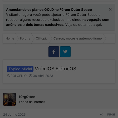
Anunciando os planos GOLD no Fórum Outer Space
Visitante, agora você pode ajudar o Fórum Outer Space e
receber alguns recursos exclusivos, incluindo
navegação sem
anúncios
e
dois temas exclusivos
. Veja os detalhes
aqui.
Home
Fóruns
Offtopic
Carros, motos e automobilismo
VeículOS ElétricOS
Tópico oficial
I
D
ROLGENIO
30 Abril 2023
n
a
i
t
c
a
i
d
f0rg0tten
a
e
Lenda da internet
d
I
o
n
r
í
24 Junho 2026
#946