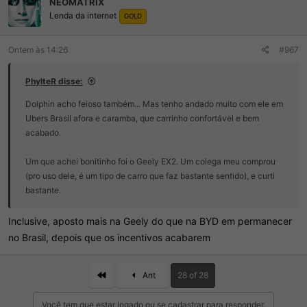
NEOMATRIX
õ
Lenda da internet
e
GOLD
s
:
Ontem às 14:26
#967
PhylteR disse:
Dolphin acho feioso também... Mas tenho andado muito com ele em
Ubers Brasil afora e caramba, que carrinho confortável e bem
acabado.
Um que achei bonitinho foi o Geely EX2. Um colega meu comprou
(pro uso dele, é um tipo de carro que faz bastante sentido), e curti
bastante.
Inclusive, aposto mais na Geely do que na BYD em permanecer
no Brasil, depois que os incentivos acabarem
First
Ant
28 of 28
Você tem que estar logado ou se cadastrar para responder.