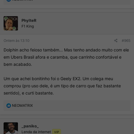
e
a
ç
PhylteR
õ
e
F1 King
s
:
Ontem às 13:10
#965
Dolphin acho feioso também... Mas tenho andado muito com ele
em Ubers Brasil afora e caramba, que carrinho confortável e
bem acabado.
Um que achei bonitinho foi o Geely EX2. Um colega meu
comprou (pro uso dele, é um tipo de carro que faz bastante
sentido), e curti bastante.
R
NEOMATRIX
e
a
ç
_paniko_
õ
Lenda da internet
e
VIP