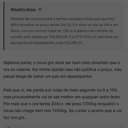
d
c
o
i
Miaudito disse:
t
o
ó
Estamos tão acostumados a sermos roubados nesse pais que fica
p
difícil acreditar no preço desse Ora 05. Fui olhar no site da VW e um
i
Nivus, com um incrível motor de 128 cv e plástico de carrinho de
c
o
camelô, está saindo por 158.290,00. E a GTS (150 cv), que toma um
pau bonito em desempenho, está 193.290,00.
Sejamos justos, o nivus gts deve ser bem mais divertido que o
ora ao volante. Na minha opinião isso não justifica o preço, mas
passa longe de tomar um pau em desempenho.
Pelo que vi, ele perde por coisa de meio segundo no 0 a 100,
mas provavelmente vai se sair melhor em qualquer outro teste.
Por mais que o ora tenha 204cv, ele pesa 1700kg enquanto o
nivus não chega nem nos 1300kg. Se contar o acerto que a vw
faz nos gts...