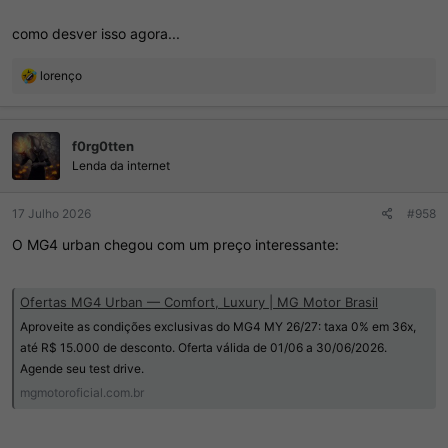
como desver isso agora...
R
lorenço
e
a
ç
f0rg0tten
õ
e
Lenda da internet
s
:
17 Julho 2026
#958
O MG4 urban chegou com um preço interessante:
Ofertas MG4 Urban — Comfort, Luxury | MG Motor Brasil
Aproveite as condições exclusivas do MG4 MY 26/27: taxa 0% em 36x,
até R$ 15.000 de desconto. Oferta válida de 01/06 a 30/06/2026.
Agende seu test drive.
mgmotoroficial.com.br