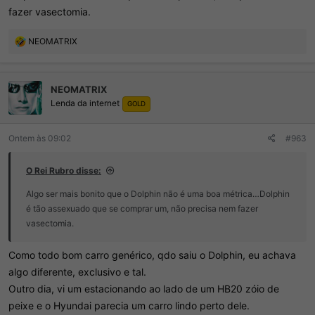
fazer vasectomia.
R
NEOMATRIX
e
a
ç
NEOMATRIX
õ
Lenda da internet
e
GOLD
s
:
Ontem às 09:02
#963
O Rei Rubro disse:
Algo ser mais bonito que o Dolphin não é uma boa métrica…Dolphin
é tão assexuado que se comprar um, não precisa nem fazer
vasectomia.
Como todo bom carro genérico, qdo saiu o Dolphin, eu achava
algo diferente, exclusivo e tal.
Outro dia, vi um estacionando ao lado de um HB20 zóio de
peixe e o Hyundai parecia um carro lindo perto dele.