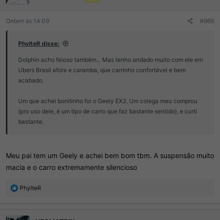
s
:
Ontem às 14:09
#966
PhylteR disse:
Dolphin acho feioso também... Mas tenho andado muito com ele em
Ubers Brasil afora e caramba, que carrinho confortável e bem
acabado.
Um que achei bonitinho foi o Geely EX2. Um colega meu comprou
(pro uso dele, é um tipo de carro que faz bastante sentido), e curti
bastante.
Meu pai tem um Geely e achei bem bom tbm. A suspensão muito
macia e o carro extremamente silencioso
R
PhylteR
e
a
ç