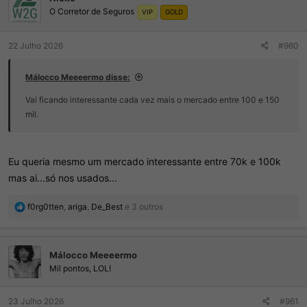
O Corretor de Seguros
e
VIP
GOLD
s
:
22 Julho 2026
#960
Málocco Meeeermo disse:
Vai ficando interessante cada vez mais o mercado entre 100 e 150
mil.
Eu queria mesmo um mercado interessante entre 70k e 100k
mas ai...só nos usados...
R
f0rg0tten
,
ariga
,
De_Best
e 3 outros
e
a
ç
Málocco Meeeermo
õ
e
Mil pontos, LOL!
s
:
23 Julho 2026
#961