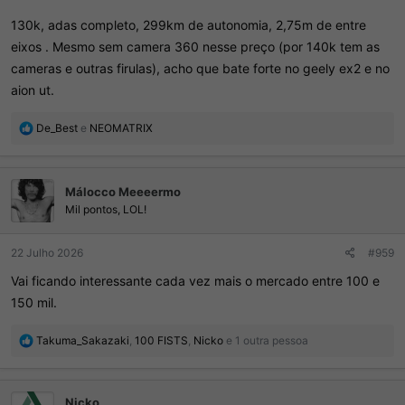
130k, adas completo, 299km de autonomia, 2,75m de entre
eixos . Mesmo sem camera 360 nesse preço (por 140k tem as
cameras e outras firulas), acho que bate forte no geely ex2 e no
aion ut.
R
De_Best
e
NEOMATRIX
e
a
ç
Málocco Meeeermo
õ
e
Mil pontos, LOL!
s
:
22 Julho 2026
#959
Vai ficando interessante cada vez mais o mercado entre 100 e
150 mil.
R
Takuma_Sakazaki
,
100 FISTS
,
Nicko
e 1 outra pessoa
e
a
ç
Nicko
õ