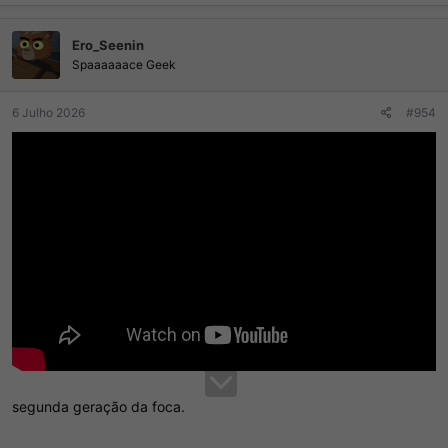
Ero_Seenin
Spaaaaaace Geek
6 Julho 2026
#954
segunda geração da foca.