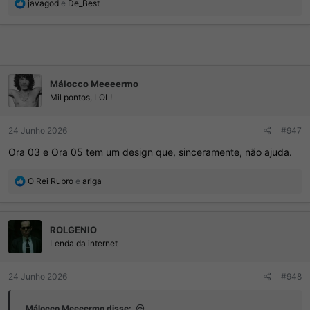
R
javagod
e
De_Best
e
a
ç
õ
e
s
Málocco Meeeermo
:
Mil pontos, LOL!
24 Junho 2026
#947
Ora 03 e Ora 05 tem um design que, sinceramente, não ajuda.
R
O Rei Rubro
e
ariga
e
a
ç
ROLGENIO
õ
e
Lenda da internet
s
:
24 Junho 2026
#948
Málocco Meeeermo disse: