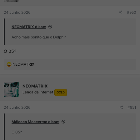
24 Junho 2026
#950
NEOMATRIX disse:
Acho mais bonito que o Dolphin
O 05?
R
NEOMATRIX
e
a
ç
NEOMATRIX
õ
Lenda da internet
e
GOLD
s
:
24 Junho 2026
#951
Málocco Meeeermo disse:
O 05?