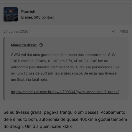
a
ç
Paerish
õ
e
Ei mãe, 500 pontos!
s
:
27 Junho 2026
#953
Miaudito disse:
GWM vai dar uma grande dor de cabeça nos concorrentes. SUV
100% eletrico, 204cv, 0-100 em 7.7s, ADAS 2+, 349 km de
autonomia pelo Inmetro, bem acabado. Tudo isso por módicos 159
mil (um Tcross de 200 mil não entrega isso). Se eu já não tivesse
um Seal, iria fácil nele.
https://motor1.uol.com.br/news/799604/gwm-lanca-ora-5-preco/
Se eu tivesse grana, pegava tranquilo um desses. Acabamento
dele é muito bom, autonomia de quase 400km e gostei também
do design. Um dia quem sabe kkkk