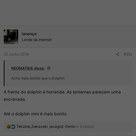
lorenço
Lenda da internet
25 Junho 2026
#952
NEOMATRIX disse:
Acho mais bonito que o Dolphin
A frente do dolphin é horrenda. As lanternas parecem unha
encravada.
Até o dolphin mini é mais bonito
R
Takuma_Sakazaki
,
javagod
,
Osmin
e 3 outros
e