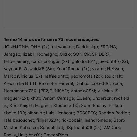
Tenho 14 anos de fórum e 75 recomendações:
JONHJONHJONH (2x); mkwamme; DarkIchigo; ERC.NA;
Jaragao; rizabr; rodmagno; Gildio; SONICR; SPIDER7;
felipe_emery; cardi_uoljogos (2x); galodoido11; juvebrit80 (2x);
Vaynard!; OswaldXB (3x); Knarf.Rocha (2x); vxand; Neisson;
MarcosVinicius (2x); raffaelbritto; pedromota (2x); soulcraft;
Alexandre B T N; Promotor Federal; Dinhoo; coke666; xuce;
Necromante766; [BF2]PuNiShEr; AntonioCSM; ViniciusHS;
meguer (2x); xh0t; Venom Carnage; E.Jean; Underson; redfield
jr.; XboxKnight; Hagane; Stoeberx (3); SuperEnemy; hickup;
ribeiro 100; albanibr; Luis Lionheart; BCSSPFC; Rodrigo Rodfer;
rafa besouchet; filliper3204; rickcobain; leandromede; Saoro
Master; Kabaneri; Spacehead; R3plicante09 (2x); AMDark;
Rocky_Link; Azz01; OmegaRider