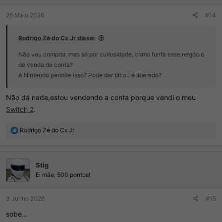
26 Maio 2026
#14
Rodrigo Zé do Cx Jr disse:
Não vou comprar, mas só por curiosidade, como funfa esse negócio
de venda de conta?
A Nintendo permite isso? Pode dar tilt ou é liberado?
Não dá nada,estou vendendo a conta porque vendi o meu
Switch 2
.
R
Rodrigo Zé do Cx Jr
e
a
ç
Stig
õ
e
Ei mãe, 500 pontos!
s
:
3 Junho 2026
#15
sobe...