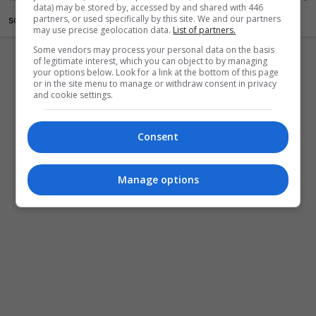
data) may be stored by, accessed by and shared with 446
partners, or used specifically by this site. We and our partners
sobe...
may use precise geolocation data.
List of partners.
Some vendors may process your personal data on the basis
of legitimate interest, which you can object to by managing
your options below. Look for a link at the bottom of this page
or in the site menu to manage or withdraw consent in privacy
and cookie settings.
Consent
Manage options