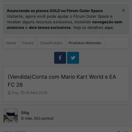
Anunciando os planos GOLD no Fórum Outer Space
Visitante, agora você pode ajudar o Fórum Outer Space e
receber alguns recursos exclusivos, incluindo
navegação sem
anúncios
e
dois temas exclusivos
. Veja os detalhes
aqui.
Home
Fóruns
Classificados
Produtos Nintendo
(Vendida)Conta com Mario Kart World e EA
FC 26
I
D
Stig
29 Abril 2026
n
a
i
t
c
a
Stig
i
d
Ei mãe, 500 pontos!
a
e
d
I
o
n