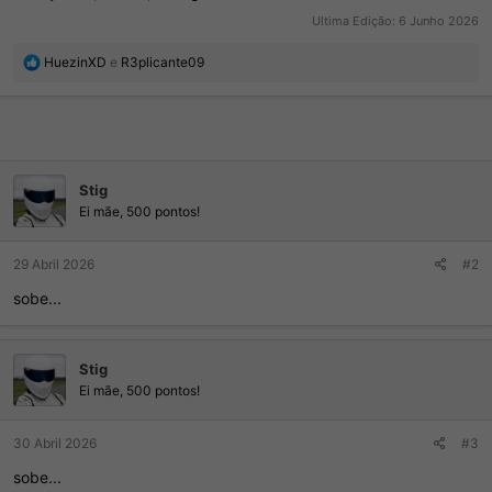
Ultima Edição:
6 Junho 2026
R
HuezinXD
e
R3plicante09
e
a
ç
õ
e
s
Stig
:
Ei mãe, 500 pontos!
29 Abril 2026
#2
sobe...
Stig
Ei mãe, 500 pontos!
30 Abril 2026
#3
sobe...