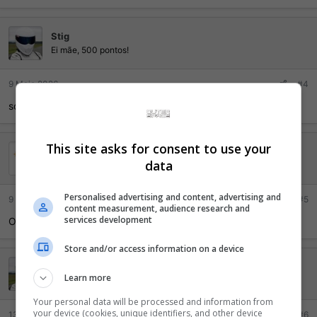
Stig
Ei mãe, 500 pontos!
9 Maio 2026
#4
sobe...
This site asks for consent to use your
Dante Viggo
data
Mil pontos, LOL!
Personalised advertising and content, advertising and
9 Maio 2026
#5
content measurement, audience research and
services development
Olá, você faria sem os jogos, se sim, quando ficaria?
Store and/or access information on a device
Stig
Learn more
Ei mãe, 500 pontos!
Your personal data will be processed and information from
your device (cookies, unique identifiers, and other device
13 Maio 2026
#6