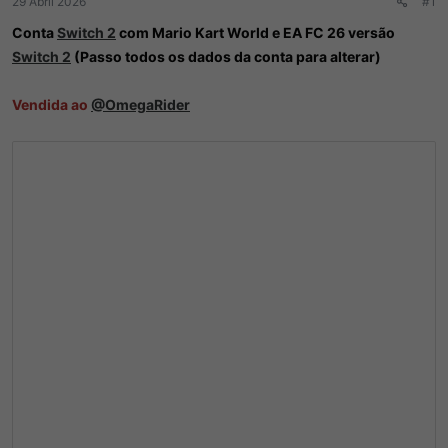
29 Abril 2026
#1
r
í
d
c
Conta
Switch 2
com Mario Kart World e EA FC 26 versão
o
i
Switch 2
(Passo todos os dados da conta para alterar)
t
o
ó
p
Vendida ao
@OmegaRider
i
c
o