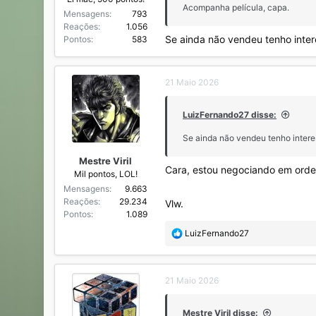
Acompanha película, capa.
Mensagens
793
Reações
1.056
Se ainda não vendeu tenho inter
Pontos
583
21 Maio 2026
LuizFernando27 disse:
Se ainda não vendeu tenho intere
Mestre Viril
Cara, estou negociando em ordem
Mil pontos, LOL!
Mensagens
9.663
Reações
29.234
Vlw.
Pontos
1.089
R
LuizFernando27
e
a
ç
21 Maio 2026
õ
e
s
Mestre Viril disse: