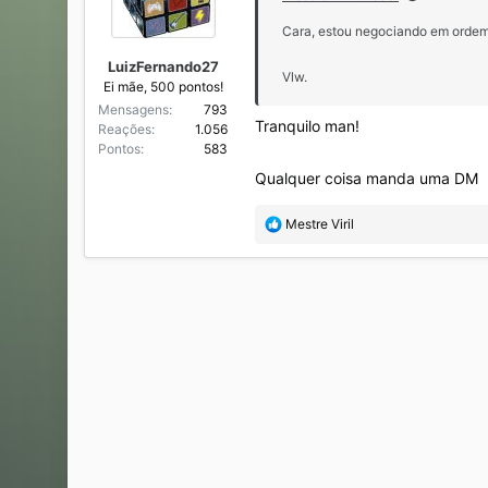
:
Cara, estou negociando em ordem 
LuizFernando27
Vlw.
Ei mãe, 500 pontos!
Mensagens
793
Tranquilo man!
Reações
1.056
Pontos
583
Qualquer coisa manda uma DM
R
Mestre Viril
e
a
ç
õ
e
s
: