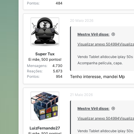
Pontos
484
20 Maio 2026
Mestre Viril disse:
Visualizar anexo 504994
Visualiz
Super Tux
Vendo Tablet alldocube iplay 50
Ei mãe, 500 pontos!
Acompanha película, capa.
Mensagens
4.730
Reações
5.673
Tenho interesse, mandei Mp
Pontos
954
21 Maio 2026
Mestre Viril disse:
Visualizar anexo 504994
Visualiz
LuizFernando27
Vendo Tablet alldocube iplay 50
Ei mãe, 500 pontos!