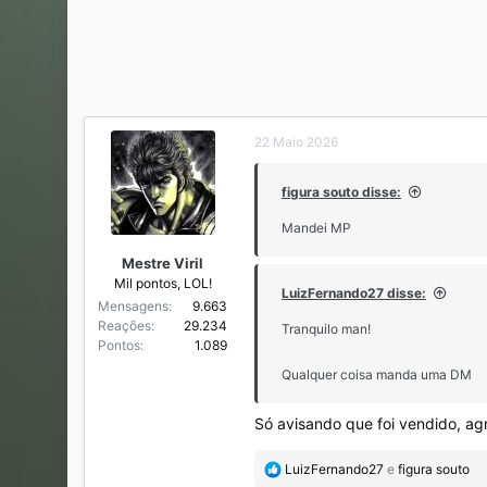
22 Maio 2026
figura souto disse:
Mandei MP
Mestre Viril
Mil pontos, LOL!
LuizFernando27 disse:
Mensagens
9.663
Reações
29.234
Tranquilo man!
Pontos
1.089
Qualquer coisa manda uma DM
Só avisando que foi vendido, ag
R
LuizFernando27
e
figura souto