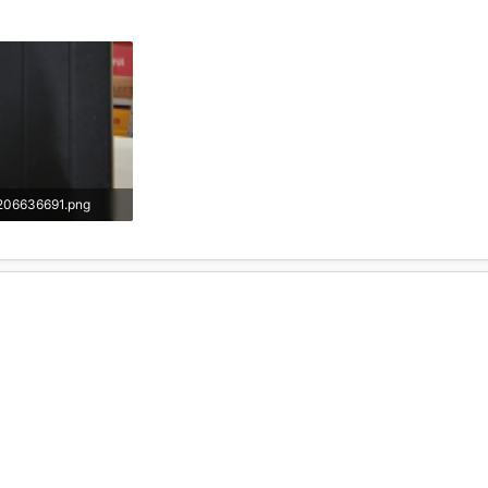
206636691.png
717,1 KB · Visualizações: 62