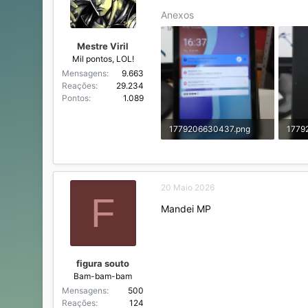
o
n
Anexos
r
í
d
c
o
i
Mestre Viril
t
o
Mil pontos, LOL!
ó
Mensagens
9.663
p
Reações
29.234
i
Pontos
1.089
c
o
1779206630437.png
1779
644,9 KB · Visualizações: 62
20 Maio 2026
F
Mandei MP
figura souto
Bam-bam-bam
Mensagens
500
Reações
124