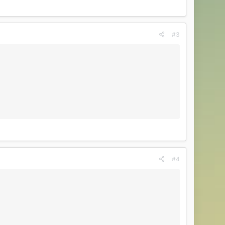
#3
#4