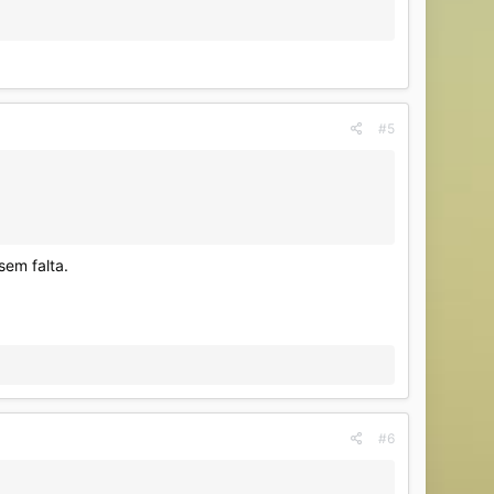
#5
em falta.
#6