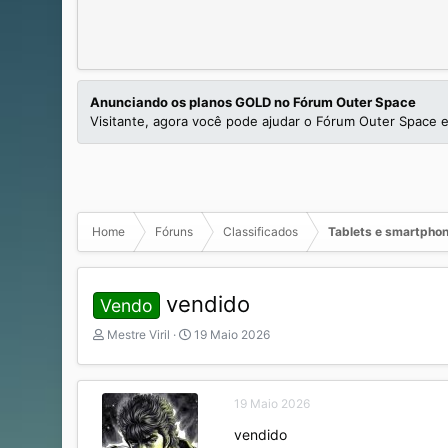
Anunciando os planos GOLD no Fórum Outer Space
Visitante, agora você pode ajudar o Fórum Outer Space e
Home
Fóruns
Classificados
Tablets e smartpho
vendido
Vendo
I
D
Mestre Viril
19 Maio 2026
n
a
i
t
c
a
19 Maio 2026
i
d
a
e
vendido
d
I