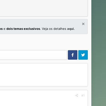
os
e
dois temas exclusivos
. Veja os detalhes
aqui.
#1