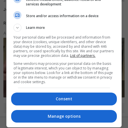
31 Março 2026
#1
r
í
services development
d
c
Jogo lacrado.
o
i
Store and/or access information on a device
t
o
R$ 190,00
ó
Learn more
p
Anexos
i
Your personal data will be processed and information from
c
your device (cookies, unique identifiers, and other device
o
data) may be stored by, accessed by and shared with 446
partners, or used specifically by this site. We and our partners
may use precise geolocation data.
List of partners.
Some vendors may process your personal data on the basis
of legitimate interest, which you can object to by managing
your options below. Look for a link at the bottom of this page
or in the site menu to manage or withdraw consent in privacy
and cookie settings.
IMG_20260330_221923.jpg
IMG_20260330_221931.jpg
83,4 KB · Visualizações: 55
118,1 KB · Visualizações: 47
Consent
R
Shinobi4OS
,
Juniko
e
crei
e
Manage options
a
ç