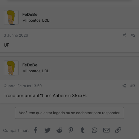
õ
e
s
FeDeBe
:
Mil pontos, LOL!
3 Junho 2026
#2
UP
FeDeBe
Mil pontos, LOL!
Quarta-Feira às 13:59
#3
Troco por portátil "tipo" Anbernic 35xxH.
Você tem que estar logado ou se cadastrar para responder.
Facebook
Twitter
Reddit
Pinterest
Tumblr
WhatsApp
Email
Link
Compartilhar: