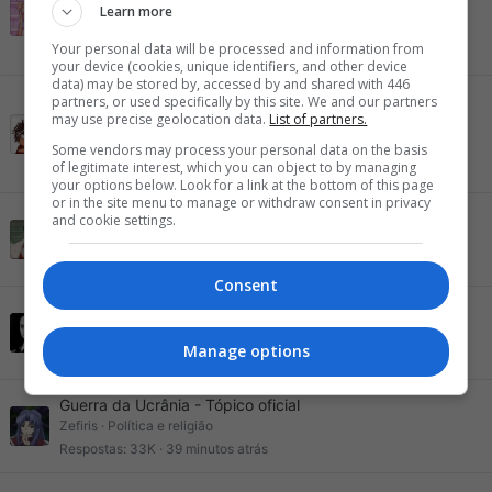
Exclusivo -
Learn more
Flavio Branford
Consoles & Jogos - Discussão geral
Your personal data will be processed and information from
Respostas
601
27 minutos atrás
your device (cookies, unique identifiers, and other device
data) may be stored by, accessed by and shared with 446
Romeu Zema 2026 - Trem bão pra
partners, or used specifically by this site. We and our partners
Tópico oficial
may use precise geolocation data.
List of partners.
Presidente, sô!
deriks
Política e religião
Some vendors may process your personal data on the basis
of legitimate interest, which you can object to by managing
Respostas
954
32 minutos atrás
your options below. Look for a link at the bottom of this page
or in the site menu to manage or withdraw consent in privacy
MBL/Missão: seria o melhor que o Brasil tem a oferecer?
and cookie settings.
lordruler96
Política e religião
Respostas
2K
36 minutos atrás
Consent
Brasil: O País Onde o Crime Virou Detalhe
Trump
Política e religião
Manage options
Respostas
9
36 minutos atrás
Guerra da Ucrânia - Tópico oficial
Zefiris
Política e religião
Respostas
33K
39 minutos atrás