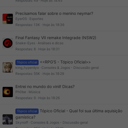
Respostas
49
Hoje às 18:45
Precisamos falar sobre o menino neymar?
Eyer05
Esportes
Respostas
13K
Hoje às 18:36
Final Fantasy VII remake Integrade (NSW2)
Snake-Eyes
Análises e dicas
Respostas
8
Hoje às 18:31
<<RPG'S - Tópico Oficial>>
Tópico oficial
king_hyperdyo
Consoles & Jogos - Discussão geral
Respostas
55K
Hoje às 18:29
Entrei no mundo do vinil! Dicas?
Ph0be
Música
Respostas
9
Hoje às 18:26
Tópico Oficial - Qual foi sua última aquisição
Tópico oficial
gamística?
Skynoff
Consoles & Jogos - Discussão geral