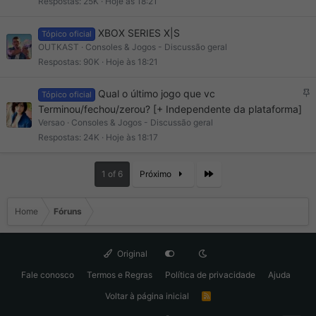
Respostas
25K
Hoje às 18:21
XBOX SERIES X|S
Tópico oficial
OUTKAST
Consoles & Jogos - Discussão geral
Respostas
90K
Hoje às 18:21
F
Qual o último jogo que vc
Tópico oficial
i
Terminou/fechou/zerou? [+ Independente da plataforma]
x
Versao
Consoles & Jogos - Discussão geral
o
Respostas
24K
Hoje às 18:17
Last
1 of 6
Próximo
Home
Fóruns
Original
Fale conosco
Termos e Regras
Política de privacidade
Ajuda
Voltar à página inicial
R
S
S