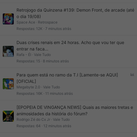
Retrojogo da Quinzena #139: Demon Front, de arcade (até
o dia 19/08)
Space Ace
Retrospace
Respostas
12K
7 minutos atrás
Duas crises renais em 24 horas. Acho que vou ter que
entrar na faca...
Rafa - Él
Vale Tudo
Respostas
15
8 minutos atrás
E
Para quem está no ramo da T.I [Lamente-se AQUI]
n
[OFICIAL]
q
Megabyte 2.0
Vale Tudo
u
Respostas
16K
11 minutos atrás
e
t
[EPOPEIA DE VINGANÇA NEWS] Quais as maiores tretas e
e
animosidades da história do fórum?
Rodrigo Zé do Cx Jr
Vale Tudo
Respostas
64
12 minutos atrás