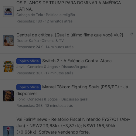
OS PLANOS DE TRUMP PARA DOMINAR A AMÉRICA
LATINA.
Cabeça de Teia
Política e religião
Respostas
180
12 minutos atrás
F
Central de críticas. [Qual o último filme que você viu?]
i
Doctor Kafka
Cinema & TV
x
Respostas
24K
14 minutos atrás
o
Switch 2 - A Falência Contra-Ataca
Tópico oficial
Jovi.
Consoles & Jogos - Discussão geral
Respostas
38K
17 minutos atrás
Marvel Tōkon: Fighting Souls (PS5/PC) - Já
Tópico oficial
disponível!
Fonx
Consoles & Jogos - Discussão geral
Respostas
368
18 minutos atrás
Vai Falir!® news - Relatório Fiscal Nintendo FY27/Q1 (Abr-
Jun) - NSW2 23,68kk (+3,82kk); NSW1 156,59kk
(+0,66kk). Software vendendo forte.