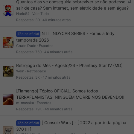
E
Quantos dias vc conseguiria sobreviver se não podesse
n
sair de casa? Sem internet, sem eletricidade e sem água?
q
Nário54
Vale Tudo
u
Respostas
39
40 minutos atrás
e
t
NTT INDYCAR SERIES - Fórmula Indy
Tópico oficial
e
temporada 2026
Crude Dude
Esportes
Respostas
759
44 minutos atrás
Retrojogo do Mês - Agosto/26 - Phantasy Star IV (MD)
Wein
Retrospace
Respostas
5K
47 minutos atrás
[Flamengo] Tópico OFICIAL. Somos todos
TERRAFLAMISTAS! NINGUÉM MORRE NOS DEVENDO!!!
m-masaka
Esportes
Respostas
79K
49 minutos atrás
[ Console Wars ] - [ 2022 a partir da página
Tópico oficial
370 !!! ]