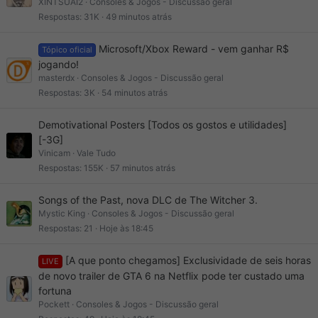
XINTSUAI2
Consoles & Jogos - Discussão geral
Respostas
31K
49 minutos atrás
Microsoft/Xbox Reward - vem ganhar R$
Tópico oficial
jogando!
masterdx
Consoles & Jogos - Discussão geral
Respostas
3K
54 minutos atrás
Demotivational Posters [Todos os gostos e utilidades]
[-3G]
Vinicam
Vale Tudo
Respostas
155K
57 minutos atrás
Songs of the Past, nova DLC de The Witcher 3.
Mystic King
Consoles & Jogos - Discussão geral
Respostas
21
Hoje às 18:45
[A que ponto chegamos] Exclusividade de seis horas
LIVE
de novo trailer de GTA 6 na Netflix pode ter custado uma
fortuna
Pockett
Consoles & Jogos - Discussão geral