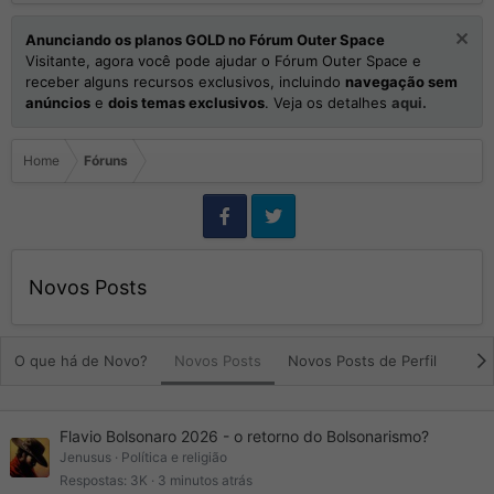
Anunciando os planos GOLD no Fórum Outer Space
Visitante, agora você pode ajudar o Fórum Outer Space e
receber alguns recursos exclusivos, incluindo
navegação sem
anúncios
e
dois temas exclusivos
. Veja os detalhes
aqui.
Home
Fóruns
Novos Posts
O que há de Novo?
Novos Posts
Novos Posts de Perfil
Últi
Flavio Bolsonaro 2026 - o retorno do Bolsonarismo?
Jenusus
Política e religião
Respostas
3K
3 minutos atrás