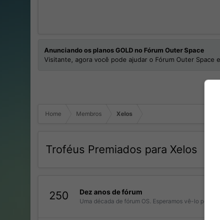
Anunciando os planos GOLD no Fórum Outer Space
Visitante, agora você pode ajudar o Fórum Outer Space e
Home
Membros
Xelos
Troféus Premiados para Xelos
Dez anos de fórum
250
Uma década de fórum OS. Esperamos vê-lo por aqui