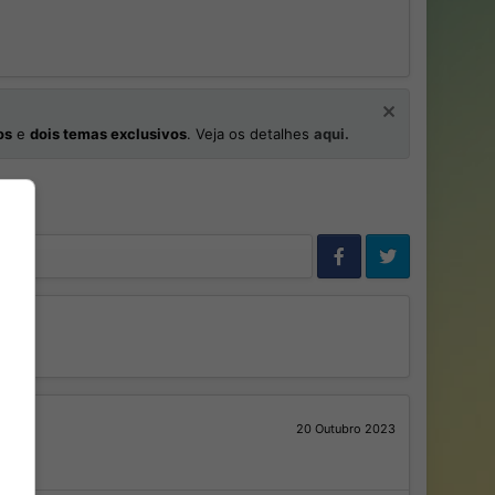
os
e
dois temas exclusivos
. Veja os detalhes
aqui.
20 Outubro 2023