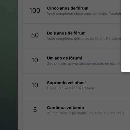
Cinco anos de fórum
100
Você completou cinco anos de fórum. Parabéns!!
Dois anos de fórum
50
Você completou dois anos de fórum. Parabéns!!
Um ano de fórum!
10
Seu primeiro aniversário de registro no fórum!
Soprando velinhas!
10
É o seu aniversário. Parabéns!
Continua voltando
5
30 mensagens postadas. Você deve gostar daqui!