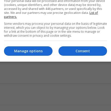
Your personal data will be processed and information from your device
(cookies, unique identifiers, and other device data) may be stored by,
accessed by and shared with 446 partners, or used specifically by this
site. We and our partners may use precise geolocation data.
List of
partners.
Some vendors may process your personal data on the basis of legitimate
interest, which you can object to by managing your options below. Look
for a link at the bottom of this page or in the site menu to manage or
withdraw consent in privacy and cookie settings.
Manage options
Consent