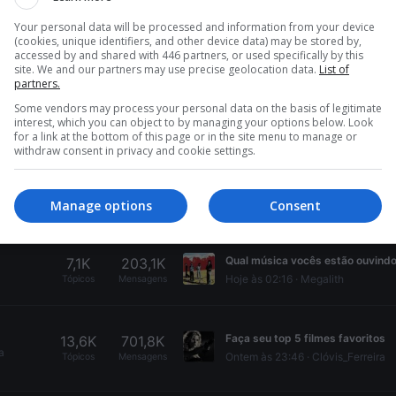
111,9K
4,7M
e sobre
Your personal data will be processed and information from your device
10 minutos atrás
Yammark
Tópicos
Mensagens
(cookies, unique identifiers, and other device data) may be stored by,
nçar
accessed by and shared with 446 partners, or used specifically by this
site. We and our partners may use precise geolocation data.
List of
partners.
Flavio Bolsonaro x Renan Santos
18,1K
1,8M
Some vendors may process your personal data on the basis of legitimate
interest, which you can object to by managing your options below. Look
Hoje às 03:38
100 FISTS
Tópicos
Mensagens
for a link at the bottom of this page or in the site menu to manage or
withdraw consent in privacy and cookie settings.
-BLEACH- Tópico Oficial
4,8K
369,7K
s,
Quarta-Feira às 23:03
Xenoblad
Tópicos
Mensagens
Manage options
Consent
7,1K
203,1K
Hoje às 02:16
Megalith
Tópicos
Mensagens
Faça seu top 5 filmes favoritos
13,6K
701,8K
a
Ontem às 23:46
Clóvis_Ferreira
Tópicos
Mensagens