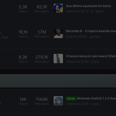
Sua última aquisição livrística
2,3K
82,1K
Ontem às 20:16
B - Mark
Tópicos
Mensagens
16,1K
1,7M
o
Hoje às 00:08
_paniko_
Tópicos
Mensagens
. Para
9,3K
279,1K
Ontem às 22:50
Cielo
Tópicos
Mensagens
Nintendo Switch 1 e 2 Games - RE Requiem, Monster hunter, Sonic, Baten Kaitos, 13 Sentinels, Tales of Grace, No more Heroe
14K
114,6K
Vendo
a
Ontem às 22:56
Lavos
Tópicos
Mensagens