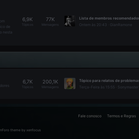
6,9K
77K
com
Ontem às 20:43
GianRamone
Tópicos
Mensagens
ico de
o nesta
6,7K
200,1K
dores
Terça-Feira às 15:55
Sonymaster
Tópicos
Mensagens
Fale conosco
Termos e Regras
nForo theme
by xenfocus