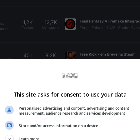
1,2K
12,7K
mos
Terça-Feira às 11:28
Snake-Eyes
Tópicos
Mensagens
Outer
Free Kick - em breve na Steam
401
8,2K
vimento
Segunda-Feira às 18:00
Freddie Mercury
Tópicos
Mensagens
15K
556,5K
mbrar
This site asks for consent to use your data
30 minutos atrás
EmuBoarding
Tópicos
Mensagens
OMS não
Personalised advertising and content, advertising and content
measurement, audience research and services development
Store and/or access information on a device
Learn more