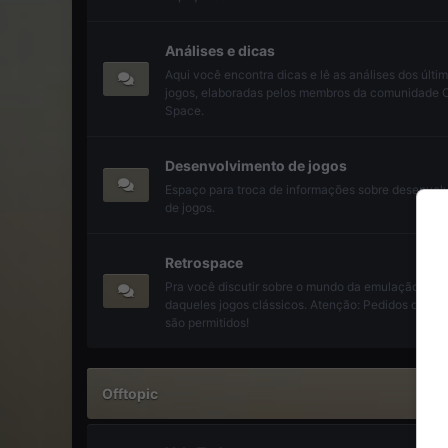
Análises e dicas
Aqui você encontra dicas e lê as análises dos últi
jogos, elaboradas pelos membros da comunidade 
Space.
Desenvolvimento de jogos
Espaço para troca de informações sobre desenvol
de jogos.
Retrospace
Pra você discutir sobre o mundo da emulação e le
daqueles jogos clássicos. Atenção: Pedidos de R
são permitidos!
Offtopic