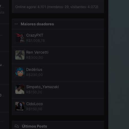
Race
Online agora: 4.101 (membros: 29, visitantes: 4.072)
sta
Maiores doadores
CrazyPXT
R$1.008,78
Ren Vercetti
R$300,00
Qual o sentido dos jogos em cartuchos?
Dedérius
R$230,00
Simpato_Yamazaki
R$150,00
PS5 jailbreak [3.00-12.00*] FW10.20-12.00 SWRR game PS4
CidoLoco
R$150,00
Como comprar sem dificuldades Jogos, Assinaturas, etc para Xbox
Últimos Posts