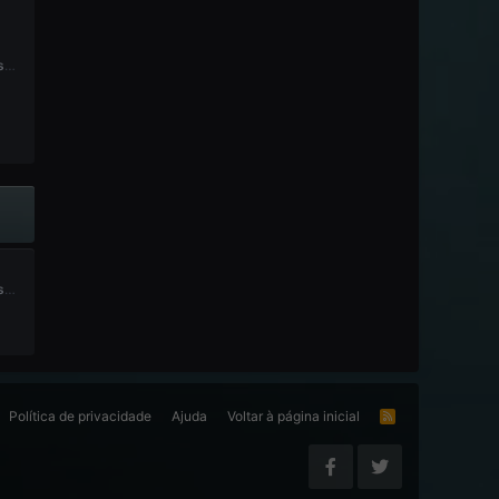
Lista de membros recomendados e não recomendados
Tópico para relatos de problemas técnicos do fórum
Política de privacidade
Ajuda
Voltar à página inicial
R
S
S