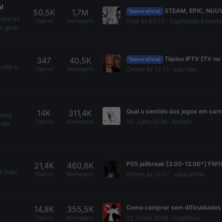
l
STEAM, EPIC, NUUVEM, ORIGIN, UPLAY, GOG, GAMERSGATE, GREEN MAN GAMING - Tópico de promoções da Master 
50,5K
1,7M
Tópico oficial
 placas
Hoje às 00:13
Capitalista Extremi
Tópicos
Mensagens
m geral.
Tópico IPTV [TV no seu PC/Android/iOS]
347
40,5K
Tópico oficial
áudio e
Ontem às 13:17
sua mãe
Tópicos
Mensagens
14K
311,4K
seus
30 Julho 2026
Awldon
Tópicos
Mensagens
endo
21,4K
460,6K
e tudo
Ontem às 12:07
calazaNNs
Tópicos
Mensagens
14,8K
355,5K
22 Junho 2026
Delphinus
Tópicos
Mensagens