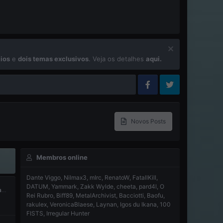
ios
e
dois temas exclusivos
. Veja os detalhes
aqui.
Novos Posts
Membros online
Dante Viggo
Nilmax3
mIrc
RenatoW
FatallKill
DATUM
Yammark
Zakk Wylde
cheeta
pard4l
O
MamilOS #24: a partir da próxima gen a I.A. generativa será a única salvação da indústria de games
Rei Rubro
Biff89
MetalArchivist
Bacciotti
Baofu
rakulex
VeronicaBlaese
Laynan
Igos du Ikana
100
FISTS
Irregular Hunter