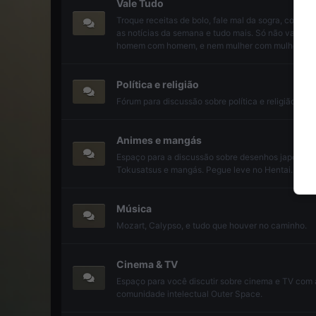
Vale Tudo
Troque receitas de bolo, fale mal da sogra, coment
as notícias da semana e tudo mais. Só não vale da
homem com homem, e nem mulher com mulher.
Política e religião
Fórum para discussão sobre política e religião.
Animes e mangás
Espaço para a discussão sobre desenhos japonese
Tokusatsus e mangás. Pegue leve no Hentai.
Música
Mozart, Calypso, e tudo que houver no caminho.
Cinema & TV
Espaço para você discutir sobre cinema e TV com 
comunidade intelectual Outer Space.