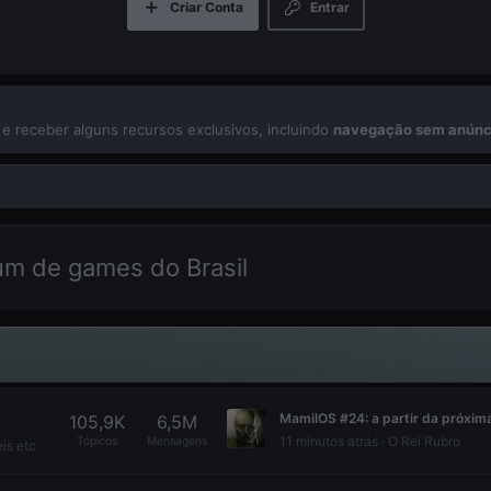
Criar Conta
Entrar
 e receber alguns recursos exclusivos, incluindo
navegação sem anúnc
um de games do Brasil
105,9K
6,5M
11 minutos atrás
O Rei Rubro
Tópicos
Mensagens
is etc.