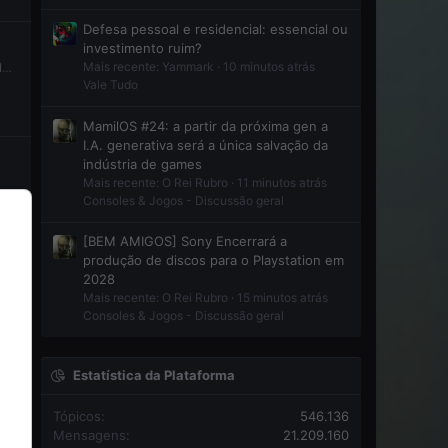
Defesa pessoal e residencial: essencial ou
investimento ruim?
Mais recente: Yammark
10 minutos atrás
Final Fantasy VII remake Integrade (NSW2)
Vale Tudo
MamilOS #24: a partir da próxima gen a
I.A. generativa será a única salvação da
indústria de games
Mais recente: O Rei Rubro
11 minutos atrás
Consoles & Jogos - Discussão geral
[BEM AMIGOS] Sony Encerrará a
produção de discos para o Playstation em
2028
Cantinho do Romhacker (Hacks,translations,homebrews,etc ...)
Mais recente: O Rei Rubro
15 minutos atrás
Consoles & Jogos - Discussão geral
Estatística da Plataforma
Tópicos
546.136
Mensagens
21.209.160