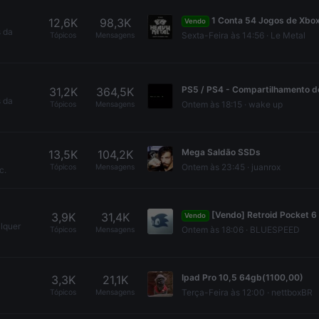
1 Conta 54 Jogos de Xbox One, Xbox 360 e Xbox R$1
12,6K
98,3K
Vendo
s da
Sexta-Feira às 14:56
Le Metal
Tópicos
Mensagens
31,2K
364,5K
s da
Ontem às 18:15
wake up
Tópicos
Mensagens
Mega Saldão SSDs
13,5K
104,2K
Ontem às 23:45
juanrox
Tópicos
Mensagens
c.
[Vendo] Retroid Pocket 6 Preto 8gb/128gb
3,9K
31,4K
Vendo
alquer
Ontem às 18:06
BLUESPEED
Tópicos
Mensagens
Ipad Pro 10,5 64gb(1100,00)
3,3K
21,1K
Terça-Feira às 12:00
nettboxBR
Tópicos
Mensagens