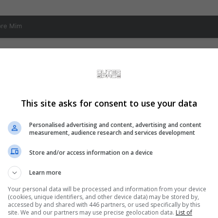
bre Mim
This site asks for consent to use your data
Personalised advertising and content, advertising and content
measurement, audience research and services development
Store and/or access information on a device
Learn more
▀▀▀▀▀▀▀▀▀▀ ▐▀▀▀▀▀▀▀▀▀▀▀▀▀▀
Your personal data will be processed and information from your device
(cookies, unique identifiers, and other device data) may be stored by,
░░JAIR░░░░░▐ █░░PIROCANDO ░░░▐
accessed by and shared with 446 partners, or used specifically by this
..17.░░░░░ ▌█░░░░░ 17░░░░░░░▌
site. We and our partners may use precise geolocation data.
List of