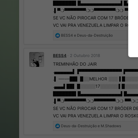
███████▌█▄▄▄▄▄▄▄▄▄▄▄▄▄▌█▄▄▄
.▌▀❍▀▀▀▀▀▀▀❍❍▀▀▀▀▀▀▀❍❍ ▀▀❍
SE VC NÃO PIROCAR COM 17 BRÓDER D
VC VAI PRA VENEZUELA LIMPAR O ROS
R
BESS4
e
Deus-da-Destruição
e
a
ç
BESS4
2 Outubro 2018
õ
e
TREMINHÃO DO JAIR
s
.▄▄▄▄▄▄▌▐▀▀▀▀▀▀▀▀▀▀▀▀▀▀▐▀▀▀▀
:
.▌ ──-─██▌ █░░MELHOR ░░░▐ █░░░
.▄▄▄▌██▌ █░░░░░17░░░░░░▌█░░░░░
███████▌█▄▄▄▄▄▄▄▄▄▄▄▄▄▌█▄▄▄
.▌▀❍▀▀▀▀▀▀▀❍❍▀▀▀▀▀▀▀❍❍ ▀▀❍
SE VC NÃO PIROCAR COM 17 BRÓDER D
VC VAI PRA VENEZUELA LIMPAR O ROS
R
Deus-da-Destruição
e
M.Shadows
e
a