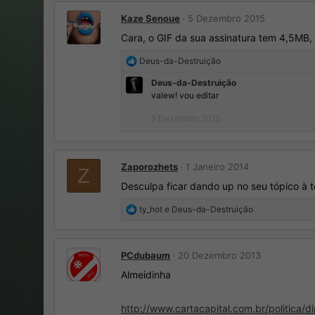
ç
Kaze Senoue
5 Dezembro 2015
õ
e
Cara, o GIF da sua assinatura tem 4,5MB, 
s
:
R
Deus-da-Destruição
e
Deus-da-Destruição
a
valew! vou editar
ç
õ
5 Dezembro 2015
e
s
:
Zaporozhets
1 Janeiro 2014
Z
Desculpa ficar dando up no seu tópico à t
R
ty_hot
e
Deus-da-Destruição
e
a
ç
PCdubaum
20 Dezembro 2013
õ
e
Almeidinha
s
:
http://www.cartacapital.com.br/politica/