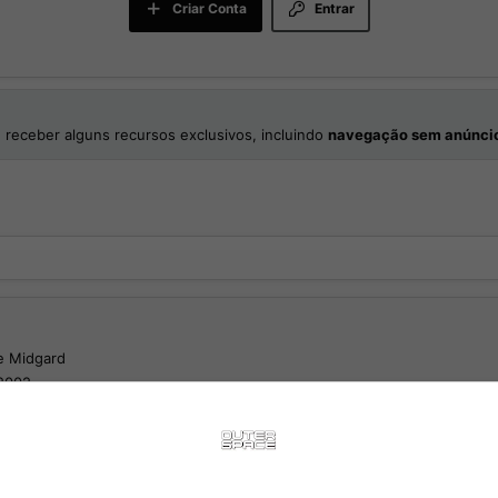
Criar Conta
Entrar
 receber alguns recursos exclusivos, incluindo
navegação sem anúnci
e
Midgard
2002
Junho 2025
Reações
2.843