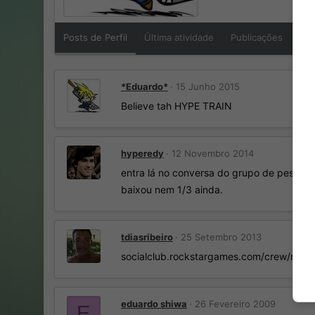
Posts de Perfil
Última atividade
Publicações
So
*Eduardo*
15 Junho 2015
Believe tah HYPE TRAIN
hyperedy
12 Novembro 2014
entra lá no conversa do grupo de pes, o 
baixou nem 1/3 ainda.
tdiasribeiro
25 Setembro 2013
socialclub.rockstargames.com/crew/newag
eduardo shiwa
26 Fevereiro 2009
E