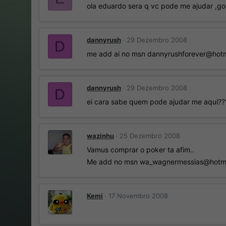
ola eduardo sera q vc pode me ajudar ,go
dannyrush
29 Dezembro 2008
D
me add ai no msn dannyrushforever@hot
dannyrush
29 Dezembro 2008
D
ei cara sabe quem pode ajudar me aqui??
wazinhu
25 Dezembro 2008
Vamus comprar o poker ta afim..
Me add no msn wa_wagnermessias@hotm
Kemi
17 Novembro 2008