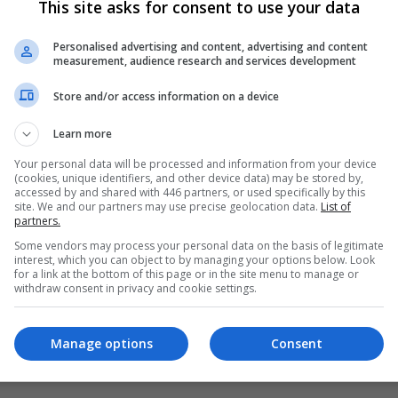
This site asks for consent to use your data
Personalised advertising and content, advertising and content
bre Mim
measurement, audience research and services development
Store and/or access information on a device
Learn more
Your personal data will be processed and information from your device
(cookies, unique identifiers, and other device data) may be stored by,
accessed by and shared with 446 partners, or used specifically by this
site. We and our partners may use precise geolocation data.
List of
cara me explicou como faz pra baixar os 3 ao mesmo tempo, o downl
partners.
Some vendors may process your personal data on the basis of legitimate
interest, which you can object to by managing your options below. Look
for a link at the bottom of this page or in the site menu to manage or
withdraw consent in privacy and cookie settings.
e entra nesse aki e me ADD na live ThiagoRibeiroo
Manage options
Consent