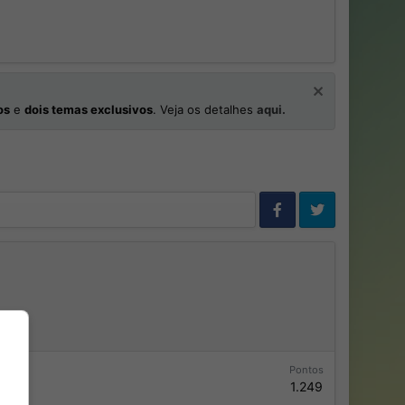
os
e
dois temas exclusivos
. Veja os detalhes
aqui.
Pontos
1.249