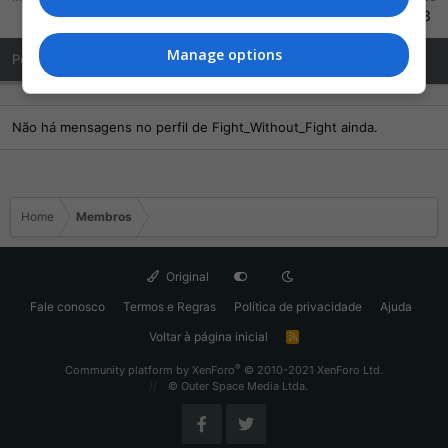
1.251
2.541
453
Manage options
Posts de Perfil
Última atividade
Publicações
Sobre Mim
Não há mensagens no perfil de Fight_Without_Fight ainda.
Home
Membros
Original
Fale conosco
Termos e Regras
Política de privacidade
Ajuda
Voltar à página inicial
R
S
S
®
Community platform by XenForo
© 2010-2021 XenForo Ltd.
© Outer Space Media Ltda.