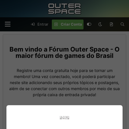
Entrar
Criar Conta
Fórum Outer Space - O
maior fórum de games do Brasil
Registre uma conta gratuita hoje para se tornar um
membro! Uma vez conectado, você poderá participar
neste site adicionando seus próprios tópicos e postagens,
além de se conectar com outros membros por meio de sua
própria caixa de entrada privada!
Criar Conta
Entrar