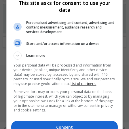
This site asks for consent to use your
data
Anunciando os planos GOLD no Fórum Outer Space
Visitante, agora você pode ajudar o Fórum Outer Space e
receber alguns recursos exclusivos, incluindo
navegação sem
Personalised advertising and content, advertising and
anúncios
e
dois temas exclusivos
. Veja os detalhes
aqui.
content measurement, audience research and
services development
Home
Membros
Store and/or access information on a device
Learn more
Your personal data will be processed and information from
your device (cookies, unique identifiers, and other device
data) may be stored by, accessed by and shared with 446
partners, or used specifically by this site. We and our partners
may use precise geolocation data.
List of partners.
Some vendors may process your personal data on the basis
of legitimate interest, which you can object to by managing
Fight_Without_Fight
your options below. Look for a link at the bottom of this page
or in the site menu to manage or withdraw consent in privacy
Bam-bam-bam
·
de
SP
and cookie settings.
Registrado
29 Julho 2018
Consent
Mensagens
Reações
Pontos