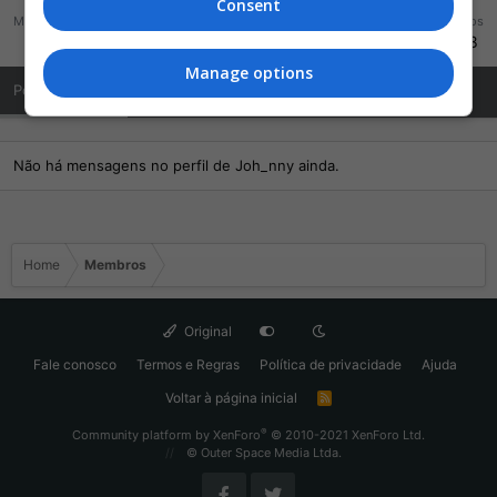
Consent
Mensagens
Reações
Pontos
61
26
438
Manage options
Posts de Perfil
Última atividade
Publicações
Sobre Mim
Não há mensagens no perfil de Joh_nny ainda.
Home
Membros
Original
Fale conosco
Termos e Regras
Política de privacidade
Ajuda
Voltar à página inicial
R
S
S
®
Community platform by XenForo
© 2010-2021 XenForo Ltd.
© Outer Space Media Ltda.