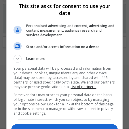
This site asks for consent to use your
Anunciando os planos GOLD no Fórum Outer Space
data
Visitante, agora você pode ajudar o Fórum Outer Space e
receber alguns recursos exclusivos, incluindo
navegação sem
Personalised advertising and content, advertising and
anúncios
e
dois temas exclusivos
. Veja os detalhes
aqui.
content measurement, audience research and
services development
Home
Membros
Store and/or access information on a device
Learn more
Your personal data will be processed and information from
your device (cookies, unique identifiers, and other device
data) may be stored by, accessed by and shared with 446
partners, or used specifically by this site. We and our partners
may use precise geolocation data.
List of partners.
Some vendors may process your personal data on the basis
of legitimate interest, which you can object to by managing
Joh_nny
your options below. Look for a link at the bottom of this page
or in the site menu to manage or withdraw consent in privacy
Bam-bam-bam
and cookie settings.
Registrado
12 Junho 2013
Visto pela última vez
Ontem às 10:51