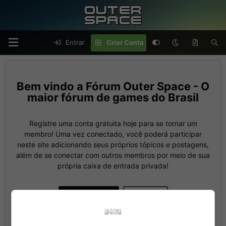
Entrar
Criar Conta
Fórum Outer Space - O
maior fórum de games do Brasil
Registre uma conta gratuita hoje para se tornar um
membro! Uma vez conectado, você poderá participar
neste site adicionando seus próprios tópicos e postagens,
além de se conectar com outros membros por meio de sua
própria caixa de entrada privada!
Criar Conta
Entrar