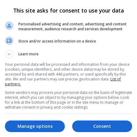
Criar Conta
Entrar
This site asks for consent to use your data
Personalised advertising and content, advertising and content
measurement, audience research and services development
 receber alguns recursos exclusivos, incluindo
navegação sem anúnci
Store and/or access information on a device
Learn more
Your personal data will be processed and information from your device
(cookies, unique identifiers, and other device data) may be stored by,
accessed by and shared with 446 partners, or used specifically by this
site. We and our partners may use precise geolocation data.
List of
partners.
Some vendors may process your personal data on the basis of legitimate
interest, which you can object to by managing your options below. Look
for a link at the bottom of this page or in the site menu to manage or
12
withdraw consent in privacy and cookie settings.
 Maio 2024
Reações
Manage options
Consent
312