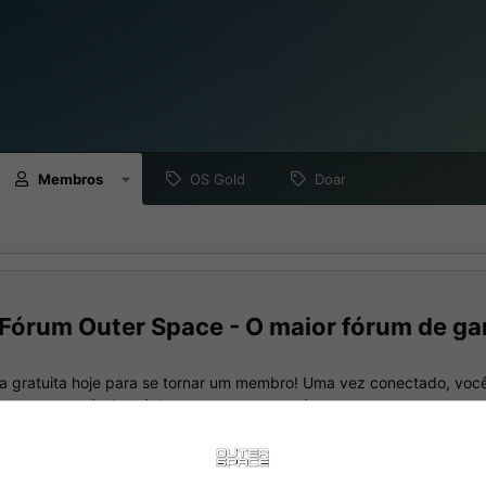
Membros
OS Gold
Doar
Fórum Outer Space - O maior fórum de ga
a gratuita hoje para se tornar um membro! Uma vez conectado, você
nando seus próprios tópicos e postagens, além de se conectar com 
meio de sua própria caixa de entrada privada!