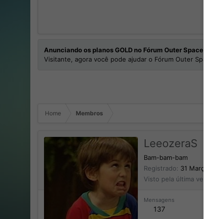
Anunciando os planos GOLD no Fórum Outer Space
Visitante, agora você pode ajudar o Fórum Outer Space e
Home
Membros
LeeozeraS
Bam-bam-bam
Registrado
31 Março 20
Visto pela última vez
14
Mensagens
137