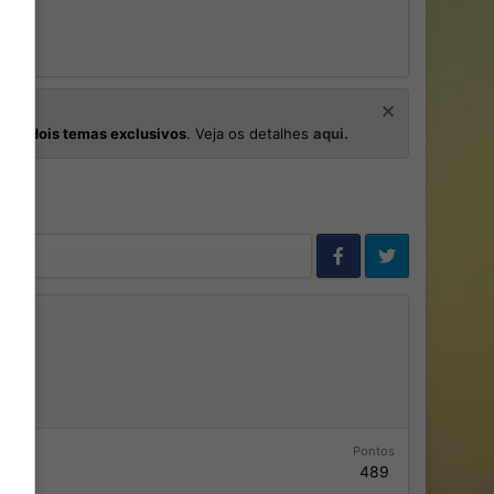
os
e
dois temas exclusivos
. Veja os detalhes
aqui.
Pontos
489