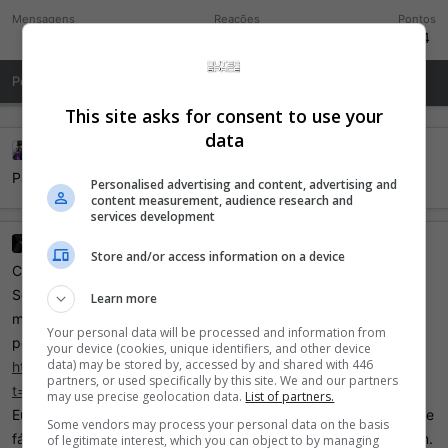
Mensagens
Reações
Pontos
2.910
203
824
Posts de Perfil
Última atividade
Publicações
Sobre Mim
This site asks for consent to use your
data
Vaynard
12 Dezembro 2011
Parabéns!
Personalised advertising and content, advertising and
content measurement, audience research and
services development
allukardrj
21 Julho 2011
Store and/or access information on a device
Cara, eu preciso de uma ajuda sua.
Semana passada eu comprei um monitor lg w2353v, depois de
Learn more
montado, vi que ele ficava meio torto, caido pra direita,
Your personal data will be processed and information from
pesquisei e achei o seu post aqui no forum :
your device (cookies, unique identifiers, and other device
data) may be stored by, accessed by and shared with 446
http://forum.outerspace.terra.com.br/showthread.php?
partners, or used specifically by this site. We and our partners
t=259396&page=2
may use precise geolocation data.
List of partners.
Eu gostaria de saber oq q vc fez para resolver, se era defeito de
Some vendors may process your personal data on the basis
fábrica msm e teve de trocar ou se foi algum erro na montagem.
of legitimate interest, which you can object to by managing