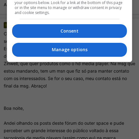
your options below. Look for a link at the bottom of this page
Agradeço se puder me ajudar, abraço.
or in the site menu to manage or withdraw consent in privacy
and cookie settings.
Heribert Schmidt
6 Junho 2010
H
Consent
Cara, andei olhando alguns posts em foruns e num deles vi o
seu, perguntando do ZP 500.
Estou mandando essa msg, criando alguns tópicos e
Manage options
descobrindo em fóruns, o público que realmente quer a marca
Zinwell, que quer produtos como o hd media player. Na msg que
estou mandando, tem um msn que fiz só para manter contato
com os interessados. Se for o seu caso, meu contato está no
final da msg. Abraço!
Boa noite,
Andei olhando os posts deste fórum do outer space e pude
perceber um grande interesse do público voltado à essa
tecnologia de media players (assim como eu) na marca