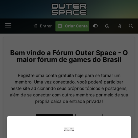
Entrar
Criar Conta
Fórum Outer Space - O
maior fórum de games do Brasil
Registre uma conta gratuita hoje para se tornar um
membro! Uma vez conectado, você poderá participar
neste site adicionando seus próprios tópicos e postagens,
além de se conectar com outros membros por meio de sua
própria caixa de entrada privada!
Criar Conta
Entrar