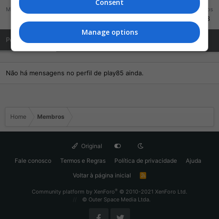
Consent
Mensagens
Reações
Pontos
49
7
168
Manage options
Posts de Perfil
Última atividade
Publicações
Sobre Mim
Não há mensagens no perfil de play85 ainda.
Home
Membros
Original
Fale conosco
Termos e Regras
Política de privacidade
Ajuda
Voltar à página inicial
R
S
S
®
Community platform by XenForo
© 2010-2021 XenForo Ltd.
© Outer Space Media Ltda.