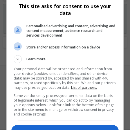
This site asks for consent to use your
Anunciando os planos GOLD no Fórum Outer Space
data
Visitante, agora você pode ajudar o Fórum Outer Space e
receber alguns recursos exclusivos, incluindo
navegação sem
Personalised advertising and content, advertising and
anúncios
e
dois temas exclusivos
. Veja os detalhes
aqui.
content measurement, audience research and
services development
Home
Membros
Store and/or access information on a device
Learn more
Your personal data will be processed and information from
your device (cookies, unique identifiers, and other device
data) may be stored by, accessed by and shared with 446
partners, or used specifically by this site. We and our partners
may use precise geolocation data.
List of partners.
Some vendors may process your personal data on the basis
of legitimate interest, which you can object to by managing
play85
your options below. Look for a link at the bottom of this page
or in the site menu to manage or withdraw consent in privacy
Supra-sumo
·
40
and cookie settings.
Registrado
15 Julho 2019
Visto pela última vez
30 Junho 2026