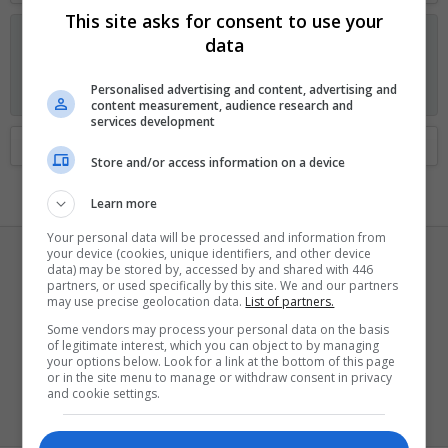
This site asks for consent to use your
Anunciando os planos GOLD no Fórum Outer Space
data
Visitante, agora você pode ajudar o Fórum Outer Space e
receber alguns recursos exclusivos, incluindo
navegação sem
Personalised advertising and content, advertising and
anúncios
e
dois temas exclusivos
. Veja os detalhes
aqui.
content measurement, audience research and
services development
Home
Membros
Store and/or access information on a device
Learn more
Your personal data will be processed and information from
your device (cookies, unique identifiers, and other device
data) may be stored by, accessed by and shared with 446
partners, or used specifically by this site. We and our partners
may use precise geolocation data.
List of partners.
Some vendors may process your personal data on the basis
of legitimate interest, which you can object to by managing
Shooter Games
your options below. Look for a link at the bottom of this page
or in the site menu to manage or withdraw consent in privacy
Ei mãe, 500 pontos!
·
de
Fenda do Bikini
and cookie settings.
Registrado
19 Março 2002
Visto pela última vez
19 Maio 2026