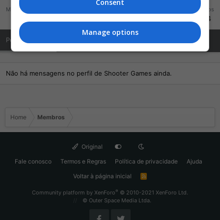
Consent
Mensagens
Reações
Pontos
20
48
924
Manage options
Posts de Perfil
Última atividade
Publicações
Sobre Mim
Não há mensagens no perfil de Shooter Games ainda.
Home
Membros
Original
Fale conosco
Termos e Regras
Política de privacidade
Ajuda
Voltar à página inicial
R
S
S
®
Community platform by XenForo
© 2010-2021 XenForo Ltd.
© Outer Space Media Ltda.