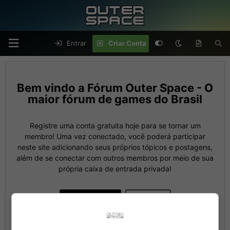
Entrar
Criar Conta
Fórum Outer Space - O
maior fórum de games do Brasil
Registre uma conta gratuita hoje para se tornar um
membro! Uma vez conectado, você poderá participar
neste site adicionando seus próprios tópicos e postagens,
além de se conectar com outros membros por meio de sua
própria caixa de entrada privada!
Criar Conta
Entrar