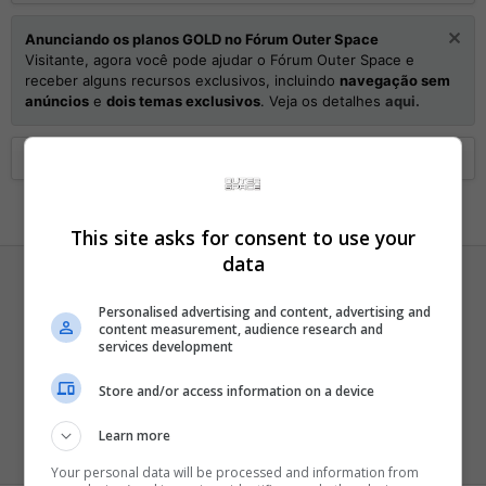
Anunciando os planos GOLD no Fórum Outer Space
Visitante, agora você pode ajudar o Fórum Outer Space e
receber alguns recursos exclusivos, incluindo
navegação sem
anúncios
e
dois temas exclusivos
. Veja os detalhes
aqui.
Home
Membros
This site asks for consent to use your
data
Personalised advertising and content, advertising and
content measurement, audience research and
services development
Vectorman2
Store and/or access information on a device
Supra-sumo
·
42
Learn more
Registrado
27 Abril 2002
Visto pela última vez
22 Novembro 2014
Your personal data will be processed and information from