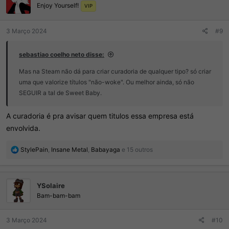
Enjoy Yourself!
e
VIP
s
:
3 Março 2024
#9
sebastiao coelho neto disse:
Mas na Steam não dá para criar curadoria de qualquer tipo? só criar
uma que valorize títulos "não-woke". Ou melhor ainda, só não
SEGUIR a tal de Sweet Baby.
A curadoria é pra avisar quem titulos essa empresa está
envolvida.
R
StylePain
,
Insane Metal
,
Babayaga
e 15 outros
e
a
ç
YSolaire
õ
e
Bam-bam-bam
s
:
3 Março 2024
#10