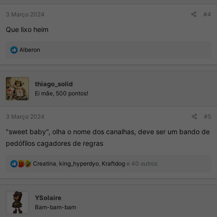
:
3 Março 2024
#4
Que lixo heim
R
Alberon
e
a
ç
thiago_solid
õ
e
Ei mãe, 500 pontos!
s
:
3 Março 2024
#5
"sweet baby", olha o nome dos canalhas, deve ser um bando de
pedófilos cagadores de regras
R
Creatina
,
king_hyperdyo
,
Kraftdog
e 40 outros
e
a
ç
YSolaire
õ
e
Bam-bam-bam
s