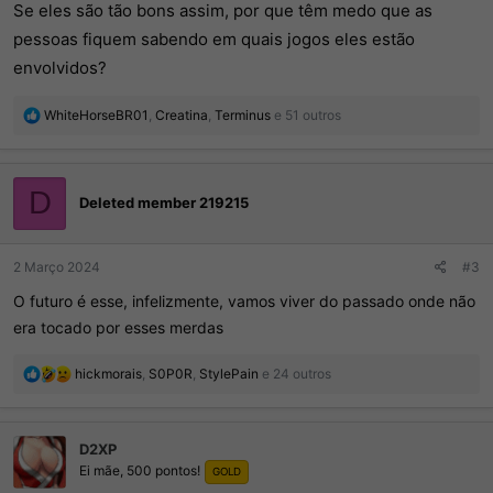
Se eles são tão bons assim, por que têm medo que as
pessoas fiquem sabendo em quais jogos eles estão
envolvidos?
R
WhiteHorseBR01
,
Creatina
,
Terminus
e 51 outros
e
a
ç
õ
D
Deleted member 219215
e
s
:
2 Março 2024
#3
O futuro é esse, infelizmente, vamos viver do passado onde não
era tocado por esses merdas
R
hickmorais
,
S0P0R
,
StylePain
e 24 outros
e
a
ç
D2XP
õ
Ei mãe, 500 pontos!
e
GOLD
s