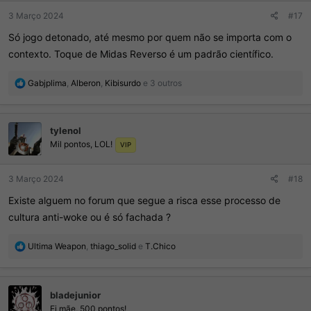
:
3 Março 2024
#17
Só jogo detonado, até mesmo por quem não se importa com o
contexto. Toque de Midas Reverso é um padrão científico.
R
Gabjplima
,
Alberon
,
Kibisurdo
e 3 outros
e
a
ç
tylenol
õ
Mil pontos, LOL!
e
VIP
s
:
3 Março 2024
#18
Existe alguem no forum que segue a risca esse processo de
cultura anti-woke ou é só fachada ?
R
Ultima Weapon
,
thiago_solid
e
T.Chico
e
a
ç
bladejunior
õ
e
Ei mãe, 500 pontos!