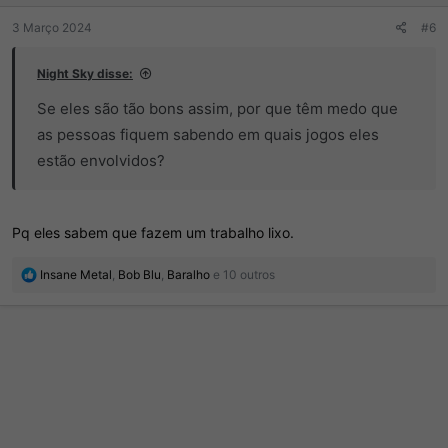
:
3 Março 2024
#6
Night Sky disse:
Se eles são tão bons assim, por que têm medo que
as pessoas fiquem sabendo em quais jogos eles
estão envolvidos?
Pq eles sabem que fazem um trabalho lixo.
R
Insane Metal
,
Bob Blu
,
Baralho
e 10 outros
e
a
ç
õ
e
s
: