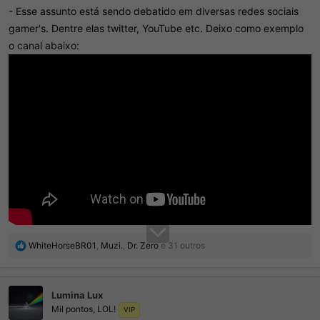
- Esse assunto está sendo debatido em diversas redes sociais
gamer's. Dentre elas twitter, YouTube etc. Deixo como exemplo
o canal abaixo:
R
WhiteHorseBR01
,
Muzi.
,
Dr. Zero
e 31 outros
e
a
ç
Lumina Lux
õ
Mil pontos, LOL!
e
VIP