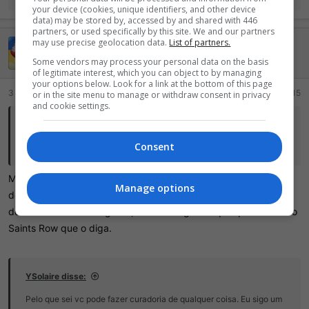
your device (cookies, unique identifiers, and other device
e
data) may be stored by, accessed by and shared with 446
a
partners, or used specifically by this site. We and our partners
ç
may use precise geolocation data.
List of partners.
sebastiao coelho neto
õ
e
Lenda da internet
Some vendors may process your personal data on the basis
s
of legitimate interest, which you can object to by managing
your options below. Look for a link at the bottom of this page
:
3 Março 2024
#15
or in the site menu to manage or withdraw consent in privacy
and cookie settings.
Delphinus disse:
Consent
A curadoria é pra avisar quem titulos essa empresa está envolvida.
Mas envolvida em que sentido? em tentar influenciar as
Manage options
desenvolvedoras? Boa sorte então porque o que influencia as
desenvolvedoras é a grana, não uma agenda qualquer. O último
Saints Row que o diga.
YSolaire disse:
Pelo que sei vc pode fazer curadoria de qualquer coisa. Eu sigo um