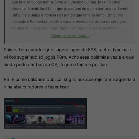
que fala se o jogo tem suporte a ultrawide ou não. Mas no caso
desse ai, é mais facil falar que jogos tem do que n tem, mas a Sweet
Baby n é a unica empresa desse tipo que tem no ramo. Um ótimo
exemplo é Forspoken, onde a square decidiu contratar os serviços
de uma empresa chamada "Black Girl Gamers" para escrever
melhor a protagonista e outros personagens, afinal a protagonista é
Clique para ver tudo...
uma mulher negra de nova york, e eles fizeram um excelente
trabalho em fazer a protagonista ser insuportável.
Pois é. Tem curador que sugere jogos de FPS, metroidvanias e
vários sugerindo só jogos P0rn. Acho essa polêmica vazia e que
ainda pode dar ban ao OP, já que o tema é político.
PS. E como utilidade pública, sugiro aos que rejeitam a agenda a
ir na aba curadores e fazer isso: