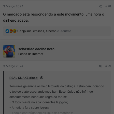
3 Março 2024
#28
O mercado está respondendo a este movimento, uma hora o
dinheiro acaba.
R
Gabjplima
,
cmsnes
,
Alberon
e 9 outros
e
a
ç
sebastiao coelho neto
õ
e
Lenda da internet
s
:
3 Março 2024
#29
REAL SNAKE disse:
Tem uma galerinha aí meio bitolada da cabeça. Estão denunciando
o tópico e até esperando meu ban. Esse tópico não infringe
absolutamente nenhuma regra do fórum:
- O tópico está na aba: consoles &
jogos;
- A notícia fala sobre
jogos;
- Todo o conteúdo tem os links das matérias;