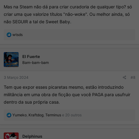
Mas na Steam não dá para criar curadoria de qualquer tipo? só
criar uma que valorize títulos "não-woke". Ou melhor ainda, só
não SEGUIR a tal de Sweet Baby.
R
wtsds
e
a
ç
El Fuerte
õ
e
Bam-bam-bam
s
:
3 Março 2024
#8
Tem que expor esses picaretas mesmo, estão introduzindo
militância em uma obra de ficção que você PAGA para usufruir
dentro da sua própria casa.
R
Yumeko
,
Kraftdog
,
Terminus
e 20 outros
e
a
ç
Delphinus
õ