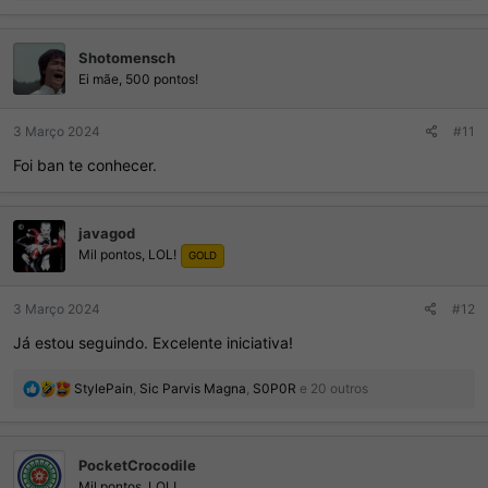
a
ç
Shotomensch
õ
e
Ei mãe, 500 pontos!
s
:
3 Março 2024
#11
Foi ban te conhecer.
javagod
Mil pontos, LOL!
GOLD
3 Março 2024
#12
Já estou seguindo. Excelente iniciativa!
R
StylePain
,
Sic Parvis Magna
,
S0P0R
e 20 outros
e
a
ç
PocketCrocodile
õ
e
Mil pontos, LOL!