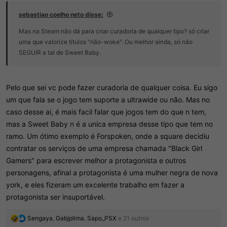
sebastiao coelho neto disse:
Mas na Steam não dá para criar curadoria de qualquer tipo? só criar
uma que valorize títulos "não-woke". Ou melhor ainda, só não
SEGUIR a tal de Sweet Baby.
Pelo que sei vc pode fazer curadoria de qualquer coisa. Eu sigo
um que fala se o jogo tem suporte a ultrawide ou não. Mas no
caso desse ai, é mais facil falar que jogos tem do que n tem,
mas a Sweet Baby n é a unica empresa desse tipo que tem no
ramo. Um ótimo exemplo é Forspoken, onde a square decidiu
contratar os serviços de uma empresa chamada "Black Girl
Gamers" para escrever melhor a protagonista e outros
personagens, afinal a protagonista é uma mulher negra de nova
york, e eles fizeram um excelente trabalho em fazer a
protagonista ser insuportável.
R
Sengaya
,
Gabjplima
,
Sapo_PSX
e 21 outros
e