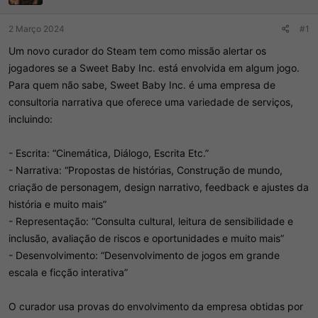
d
I
o
n
r
í
2 Março 2024
#1
d
c
Um novo curador do Steam tem como missão alertar os
o
i
t
o
jogadores se a Sweet Baby Inc. está envolvida em algum jogo.
ó
Para quem não sabe, Sweet Baby Inc. é uma empresa de
p
consultoria narrativa que oferece uma variedade de serviços,
i
c
incluindo:
o
- Escrita: “Cinemática, Diálogo, Escrita Etc.”
- Narrativa: “Propostas de histórias, Construção de mundo,
criação de personagem, design narrativo, feedback e ajustes da
história e muito mais”
- Representação: “Consulta cultural, leitura de sensibilidade e
inclusão, avaliação de riscos e oportunidades e muito mais”
- Desenvolvimento: “Desenvolvimento de jogos em grande
escala e ficção interativa”
O curador usa provas do envolvimento da empresa obtidas por