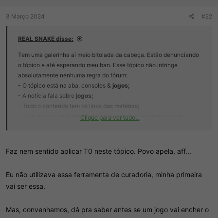
s
:
3 Março 2024
#22
REAL SNAKE disse:
Tem uma galerinha aí meio bitolada da cabeça. Estão denunciando
o tópico e até esperando meu ban. Esse tópico não infringe
absolutamente nenhuma regra do fórum:
- O tópico está na aba: consoles &
jogos;
- A notícia fala sobre
jogos;
- Todo o conteúdo tem os links das matérias;
- Esse assunto está sendo debatido em diversas redes sociais
Clique para ver tudo...
gamer's. Dentre elas twitter, YouTube etc. Deixo como exemplo o
canal abaixo:
Faz nem sentido aplicar T0 neste tópico. Povo apela, aff...
Eu não utilizava essa ferramenta de curadoria, minha primeira
vai ser essa.
Mas, convenhamos, dá pra saber antes se um jogo vai encher o