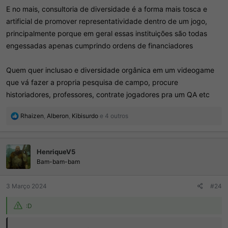
E no mais, consultoria de diversidade é a forma mais tosca e
artificial de promover representatividade dentro de um jogo,
principalmente porque em geral essas instituições são todas
engessadas apenas cumprindo ordens de financiadores
Quem quer inclusao e diversidade orgânica em um videogame
que vá fazer a propria pesquisa de campo, procure
historiadores, professores, contrate jogadores pra um QA etc
R
Rhaizen
,
Alberon
,
Kibisurdo
e 4 outros
e
a
ç
HenriqueV5
õ
e
Bam-bam-bam
s
:
3 Março 2024
#24
:D