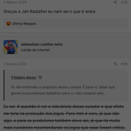
3 Março 2024
#25
Graças a Jah Rastafari eu nem sei o que é woke
R
Ultima Weapon
e
a
ç
sebastiao coelho neto
õ
e
Lenda da internet
s
:
3 Março 2024
#26
YSolaire disse:
Vc não entendeu o propósito desse curador. É para vc saber que
games essa empresa trabalhou para vc não comprar eles.
Eu sei. A questão é ver a relevância desse curador e que efeito
ele teria na produção dos jogos. Para mim é zero, já que não
sigo, e para os produtores também deve ser, já que há muito
mais curadores recomendando os jogos que esse Sweet crítica.