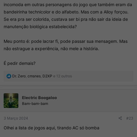
incomoda em outras personagens do jogo que também eram da
bandeirinha technicolor e do alfabeto. Mas com a Alloy forçou.
Se era pra ser colorida, custava ser bi pra não sair da ideia de
manutenção biológica estabelecida?
Meu ponto é: pode lacrar fi, pode passar sua mensagem. Mas
não estrague a experiência, não mele a história.
É pedir demais?
R
Dr. Zero
,
cmsnes
,
D2XP
e 12 outros
e
a
ç
Electric Boogaloo
õ
e
Bam-bam-bam
s
:
3 Março 2024
#23
Olhei a lista de jogos aqui, tirando AC só bomba