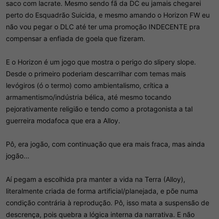
saco com lacrate. Mesmo sendo fã da DC eu jamais chegarei
perto do Esquadrão Suicida, e mesmo amando o Horizon FW eu
não vou pegar o DLC até ter uma promoção INDECENTE pra
compensar a enfiada de goela que fizeram.
E o Horizon é um jogo que mostra o perigo do slipery slope.
Desde o primeiro poderiam descarrilhar com temas mais
levógiros (ó o termo) como ambientalismo, crítica a
armamentismo/indústria bélica, até mesmo tocando
pejorativamente religião e tendo como a protagonista a tal
guerreira modafoca que era a Alloy.
Pô, era jogão, com continuação que era mais fraca, mas ainda
jogão...
Aí pegam a escolhida pra manter a vida na Terra (Alloy),
literalmente criada de forma artificial/planejada, e põe numa
condição contrária à reprodução. Pô, isso mata a suspensão de
descrença, pois quebra a lógica interna da narrativa. E não