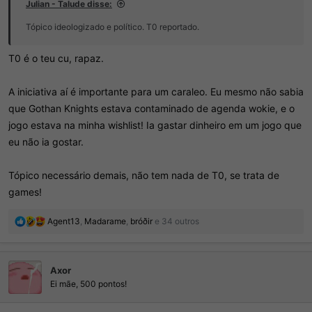
Julian - Talude disse:
Tópico ideologizado e político. T0 reportado.
T0 é o teu cu, rapaz.
A iniciativa aí é importante para um caraleo. Eu mesmo não sabia
que Gothan Knights estava contaminado de agenda wokie, e o
jogo estava na minha wishlist! Ia gastar dinheiro em um jogo que
eu não ia gostar.
Tópico necessário demais, não tem nada de T0, se trata de
games!
R
Agent13
,
Madarame
,
bróðir
e 34 outros
e
a
ç
Axor
õ
e
Ei mãe, 500 pontos!
s
: