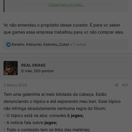
Pois é. Tem curador que sugere jogos de FPS, metroidvanias e
Clique para ver tudo...
vários sugerindo só jogos P0rn. Acho essa polêmica vazia e que
ainda pode dar ban ao OP, já que o tema é político.
Vc não entendeu o propósito desse curador. É para vc saber
PS. E como utilidade pública, sugiro aos que rejeitam a agenda a ir
que games essa empresa trabalhou para vc não comprar eles.
na aba curadores e fazer isso:
R
Baralho
,
Kibisurdo
,
Kaiketsu_Zubat
e 7 outros
Visualizar anexo 379964
e
a
ç
REAL SNAKE
õ
e
Ei mãe, 500 pontos!
s
:
3 Março 2024
#21
Tem uma galerinha aí meio bitolada da cabeça. Estão
denunciando o tópico e até esperando meu ban. Esse tópico
não infringe absolutamente nenhuma regra do fórum:
- O tópico está na aba: consoles &
jogos;
- A notícia fala sobre
jogos;
- Todo o conteúdo tem os links das matérias;