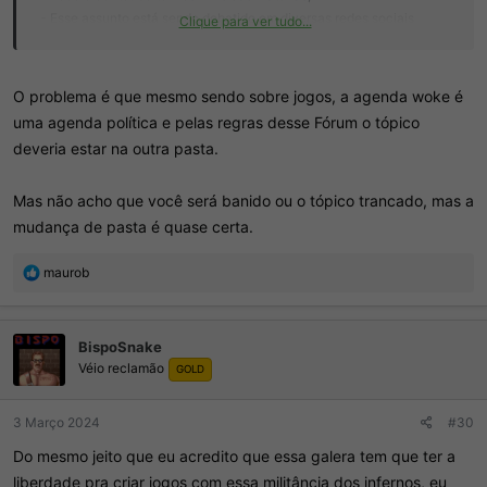
- Esse assunto está sendo debatido em diversas redes sociais
Clique para ver tudo...
gamer's. Dentre elas twitter, YouTube etc. Deixo como exemplo o
canal abaixo:
O problema é que mesmo sendo sobre jogos, a agenda woke é
uma agenda política e pelas regras desse Fórum o tópico
deveria estar na outra pasta.
Mas não acho que você será banido ou o tópico trancado, mas a
mudança de pasta é quase certa.
R
maurob
e
a
ç
BispoSnake
õ
Véio reclamão
e
GOLD
s
:
3 Março 2024
#30
Do mesmo jeito que eu acredito que essa galera tem que ter a
liberdade pra criar jogos com essa militância dos infernos, eu