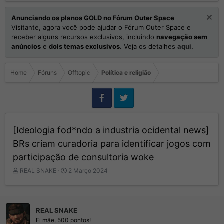
Anunciando os planos GOLD no Fórum Outer Space
Visitante, agora você pode ajudar o Fórum Outer Space e
receber alguns recursos exclusivos, incluindo
navegação sem
anúncios
e
dois temas exclusivos
. Veja os detalhes
aqui.
Home
Fóruns
Offtopic
Política e religião
[Ideologia fod*ndo a industria ocidental news]
BRs criam curadoria para identificar jogos com
participação de consultoria woke
I
D
REAL SNAKE
2 Março 2024
n
a
i
t
c
a
i
d
REAL SNAKE
a
e
Ei mãe, 500 pontos!