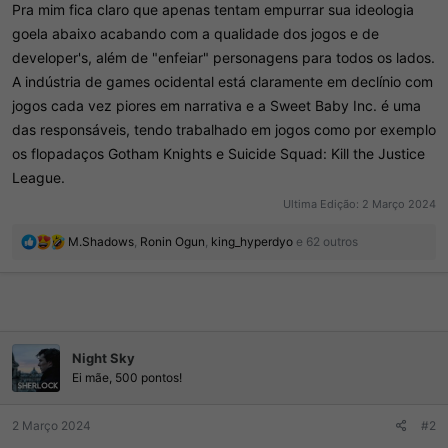
Pra mim fica claro que apenas tentam empurrar sua ideologia
goela abaixo acabando com a qualidade dos jogos e de
developer's, além de "enfeiar" personagens para todos os lados.
A indústria de games ocidental está claramente em declínio com
jogos cada vez piores em narrativa e a Sweet Baby Inc. é uma
das responsáveis, tendo trabalhado em jogos como por exemplo
os flopadaços Gotham Knights e Suicide Squad: Kill the Justice
League.
Ultima Edição:
2 Março 2024
R
M.Shadows
,
Ronin Ogun
,
king_hyperdyo
e 62 outros
e
a
ç
õ
e
s
Night Sky
:
Ei mãe, 500 pontos!
2 Março 2024
#2