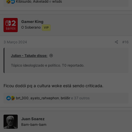
R
Kibisurdo
,
Askeladd
e
wtsds
e
a
ç
Gamer King
õ
O Soberano
e
VIP
s
:
3 Março 2024
#16
Julian - Talude disse:
Tópico ideologizado e político. T0 reportado.
Ficou dodói pq a cultura woke está sendo criticada.
R
brt_300
,
ayato_rahxephon
,
bróðir
e 37 outros
e
a
ç
Juan Soarez
õ
e
Bam-bam-bam
s