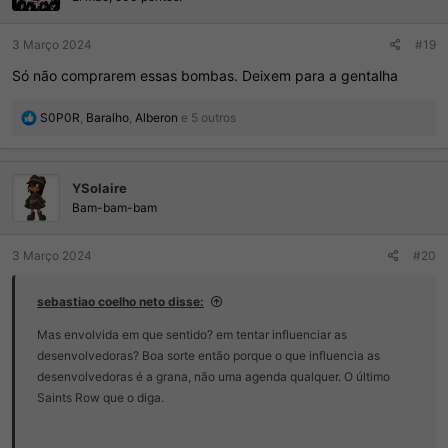
s
:
3 Março 2024
#19
Só não comprarem essas bombas. Deixem para a gentalha
R
S0P0R
,
Baralho
,
Alberon
e 5 outros
e
a
ç
YSolaire
õ
e
Bam-bam-bam
s
:
3 Março 2024
#20
sebastiao coelho neto disse:
Mas envolvida em que sentido? em tentar influenciar as
desenvolvedoras? Boa sorte então porque o que influencia as
desenvolvedoras é a grana, não uma agenda qualquer. O último
Saints Row que o diga.