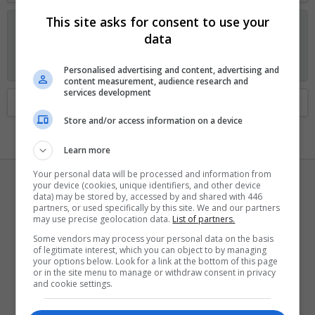
This site asks for consent to use your
Anunciando os planos GOLD no Fórum Outer Space
data
Visitante, agora você pode ajudar o Fórum Outer Space e
receber alguns recursos exclusivos, incluindo
navegação sem
anúncios
e
dois temas exclusivos
. Veja os detalhes
aqui.
Personalised advertising and content, advertising and
content measurement, audience research and
services development
Home
Membros
Store and/or access information on a device
Learn more
Your personal data will be processed and information from
your device (cookies, unique identifiers, and other device
data) may be stored by, accessed by and shared with 446
partners, or used specifically by this site. We and our partners
may use precise geolocation data.
List of partners.
Some vendors may process your personal data on the basis
Baofu
of legitimate interest, which you can object to by managing
your options below. Look for a link at the bottom of this page
Bam-bam-bam
or in the site menu to manage or withdraw consent in privacy
Registrado
7 Outubro 2013
and cookie settings.
Visto pela última vez
Ontem às 23:17
·
Visualizando tópico
São
Paulo Futebol Clube! [TÓPICO OFICIAL]