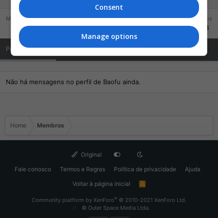
Consent
Mensagens
Reações
Pontos
288
130
478
Manage options
Posts de Perfil
Última atividade
Publicações
Sobre Mim
Não há mensagens no perfil de Baofu ainda.
Home
Membros
Original
Fale conosco
Termos e Regras
Política de privacidade
Ajuda
Voltar à página inicial
R
S
S
®
Community platform by XenForo
© 2010-2021 XenForo Ltd.
© Outer Space Media Ltda.