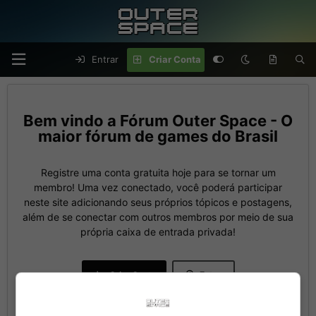
Entrar
Criar Conta
Fórum Outer Space - O
maior fórum de games do Brasil
Registre uma conta gratuita hoje para se tornar um
membro! Uma vez conectado, você poderá participar
neste site adicionando seus próprios tópicos e postagens,
além de se conectar com outros membros por meio de sua
própria caixa de entrada privada!
Criar Conta
Entrar