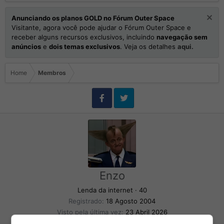
Anunciando os planos GOLD no Fórum Outer Space
Visitante, agora você pode ajudar o Fórum Outer Space e
receber alguns recursos exclusivos, incluindo
navegação sem
anúncios
e
dois temas exclusivos
. Veja os detalhes
aqui.
Home
Membros
Enzo
Lenda da internet
·
40
Registrado
18 Agosto 2004
Visto pela última vez
23 Abril 2026