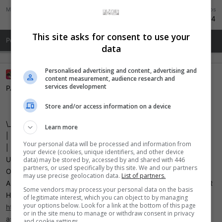
Mensagens
Reações
Pontos
21.844
28.907
1.744
This site asks for consent to use your
Posts de Perfil
Publicações
Sobre Mim
data
Personalised advertising and content, advertising and
_BigBoss_
9 Outubro 2017
content measurement, audience research and
services development
PARE TUDO O QUE VOCÊ ESTA FAZENDO AGORA!!!
/)─―ヘ/)
Store and/or access information on a device
＿／ ＼
\_ ／ ● ●丶
Learn more
| ｜ DD ▼ |
Your personal data will be processed and information from
| ｜ 亠ノ|
your device (cookies, unique identifiers, and other device
U￣U￣￣￣￣U￣U
data) may be stored by, accessed by and shared with 446
partners, or used specifically by this site. We and our partners
O DOGÃO DE DIAMANTE DO APOCALIPSE ANUNCIA: VOTE
may use precise geolocation data.
List of partners.
AGORA EM BIG BOSS PARA EVITAR O HOLOCAUSTO NUCLEAR
Some vendors may process your personal data on the basis
HOJE AS 22:00h
of legitimate interest, which you can object to by managing
your options below. Look for a link at the bottom of this page
http://forum.outerspace.com.br/inde...nk-vs-solaire-of-
or in the site menu to manage or withdraw consent in privacy
astora.497239/#post-15266680
and cookie settings.