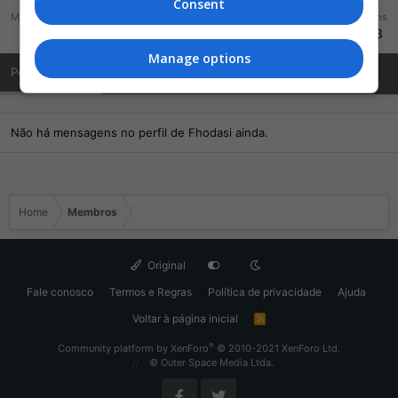
Consent
Mensagens
Reações
Pontos
872
2.190
433
Manage options
Posts de Perfil
Última atividade
Publicações
Sobre Mim
Não há mensagens no perfil de Fhodasi ainda.
Home
Membros
Original
Fale conosco
Termos e Regras
Política de privacidade
Ajuda
Voltar à página inicial
R
S
S
®
Community platform by XenForo
© 2010-2021 XenForo Ltd.
© Outer Space Media Ltda.