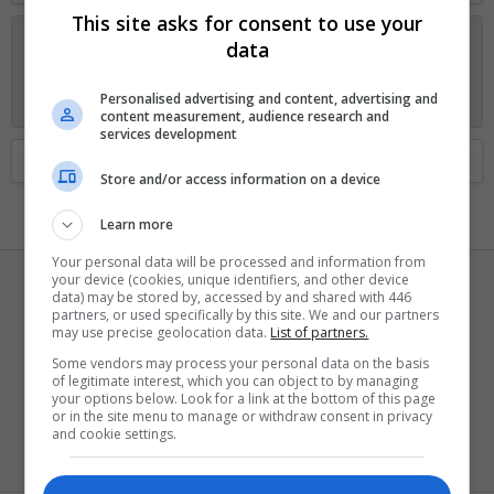
This site asks for consent to use your
Anunciando os planos GOLD no Fórum Outer Space
data
Visitante, agora você pode ajudar o Fórum Outer Space e
receber alguns recursos exclusivos, incluindo
navegação sem
Personalised advertising and content, advertising and
anúncios
e
dois temas exclusivos
. Veja os detalhes
aqui.
content measurement, audience research and
services development
Home
Membros
Store and/or access information on a device
Learn more
Your personal data will be processed and information from
your device (cookies, unique identifiers, and other device
data) may be stored by, accessed by and shared with 446
partners, or used specifically by this site. We and our partners
may use precise geolocation data.
List of partners.
Some vendors may process your personal data on the basis
of legitimate interest, which you can object to by managing
Fhodasi
your options below. Look for a link at the bottom of this page
or in the site menu to manage or withdraw consent in privacy
Bam-bam-bam
and cookie settings.
Registrado
22 Novembro 2019
Visto pela última vez
17 Maio 2026