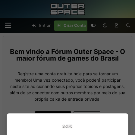
Entrar
Criar Conta
Fórum Outer Space - O
maior fórum de games do Brasil
Registre uma conta gratuita hoje para se tornar um
membro! Uma vez conectado, você poderá participar
neste site adicionando seus próprios tópicos e postagens,
além de se conectar com outros membros por meio de sua
própria caixa de entrada privada!
Criar Conta
Entrar