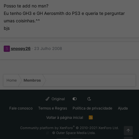
Posso te add no msn?
Eu tenho GH3 e GH Aerosmith do PS3 e queria te perguntar
umas coisinhas.^^
bjs
snoopy26
23 Julho 2008
S
Home
Membros
Original
Fale conosco
Termos e Regras
Política de privacidade
Ajuda
Voltar à página inicial
R
S
S
®
Community platform by XenForo
© 2010-2021 XenForo Ltd.
Topo
© Outer Space Media Ltda.