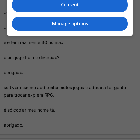
Consent
oq vc axa?
Manage options
devo comprar?
ele tem realmente 30 no max.
é um jogo bom e divertido?
obrigado.
se tiver msn me add.tenho mutos jogos e adoraria ter gente
para trocar exp em RPG.
é só copiar meu nome tá.
abrigado.