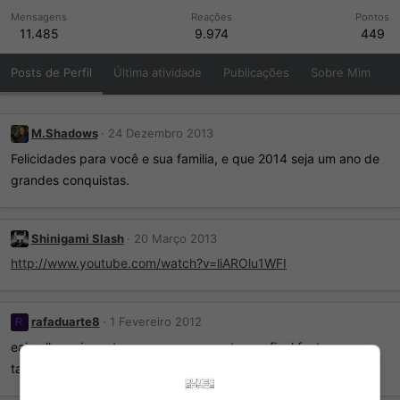
Mensagens
Reações
Pontos
11.485
9.974
449
Posts de Perfil
Última atividade
Publicações
Sobre Mim
M.Shadows
24 Dezembro 2013
Felicidades para você e sua familia, e que 2014 seja um ano de
grandes conquistas.
Shinigami Slash
20 Março 2013
http://www.youtube.com/watch?v=liAROlu1WFI
rafaduarte8
1 Fevereiro 2012
R
eai velho , vi que tu compro um psp , tens o final fantasy
tactics?