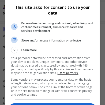
This site asks for consent to use your
Vaynard
29 Agosto 2011
data
Parabéns!
Personalised advertising and content, advertising and
content measurement, audience research and
Dalton Trevizan
15 Abril 2011
D
services development
ola .
Store and/or access information on a device
dei uma lhado no forum outer space ,e vi q vc zerou i gisgaea 3.
Learn more
vc terminou a historia principal em 30 horas mesmo?
Your personal data will be processed and information from
your device (cookies, unique identifiers, and other device
data) may be stored by, accessed by and shared with 446
estava querendo um rpg curto com esse media de tempo.
partners, or used specifically by this site. We and our partners
may use precise geolocation data.
List of partners.
Some vendors may process your personal data on the basis
e pelo q vi os graficos sao pessimos, porem dizem ser um jogo
of legitimate interest, which you can object to by managing
bom.
your options below. Look for a link at the bottom of this page
or in the site menu to manage or withdraw consent in privacy
and cookie settings.
sem contar q o historia principal for de 30 horas axo q se
encaixaria perfeitamente para mim.