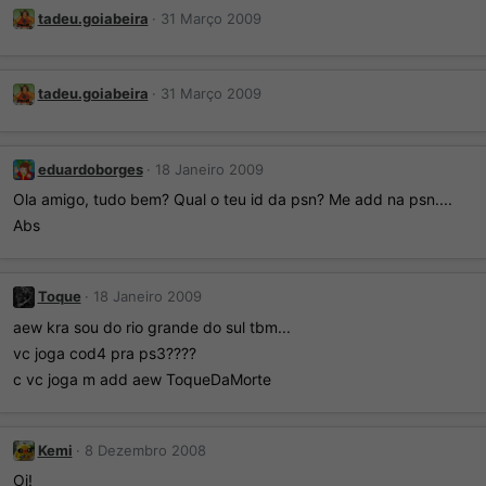
tadeu.goiabeira
31 Março 2009
tadeu.goiabeira
31 Março 2009
eduardoborges
18 Janeiro 2009
Ola amigo, tudo bem? Qual o teu id da psn? Me add na psn....
Abs
Toque
18 Janeiro 2009
aew kra sou do rio grande do sul tbm...
vc joga cod4 pra ps3????
c vc joga m add aew ToqueDaMorte
Kemi
8 Dezembro 2008
Oi!