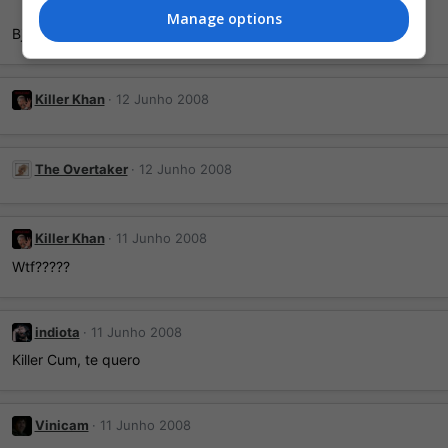
Manage options
Bjs!
Killer Khan
12 Junho 2008
The Overtaker
12 Junho 2008
Killer Khan
11 Junho 2008
Wtf?????
indiota
11 Junho 2008
Killer Cum, te quero
Vinicam
11 Junho 2008