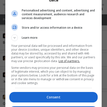
Mensagens
Reações
Pontos
20.658
1.272
494
Personalised advertising and content, advertising and
content measurement, audience research and
services development
Posts de Perfil
Última atividade
Publicações
Sobre Mim
Store and/or access information on a device
Killer Khan
14 Junho 2008
Learn more
Bean.
Your personal data will be processed and information from
your device (cookies, unique identifiers, and other device
data) may be stored by, accessed by and shared with 446
partners, or used specifically by this site. We and our partners
Black Jack
14 Junho 2008
may use precise geolocation data.
List of partners.
Some vendors may process your personal data on the basis
of legitimate interest, which you can object to by managing
Killer Khan
13 Junho 2008
your options below. Look for a link at the bottom of this page
or in the site menu to manage or withdraw consent in privacy
:lol :lol
and cookie settings.
Consent
JUGULADOR
12 Junho 2008
Oi princesa... quer ser minha amiga?