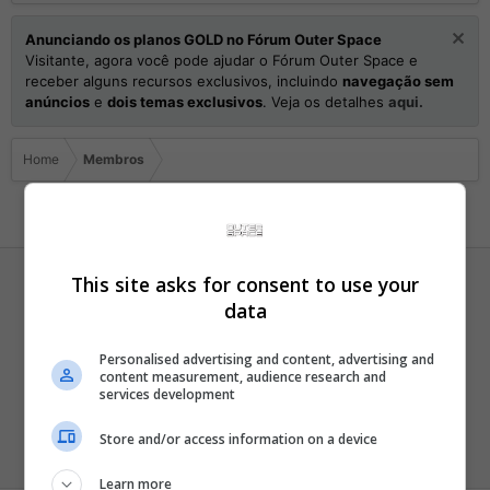
Anunciando os planos GOLD no Fórum Outer Space
Visitante, agora você pode ajudar o Fórum Outer Space e
receber alguns recursos exclusivos, incluindo
navegação sem
anúncios
e
dois temas exclusivos
. Veja os detalhes
aqui.
Home
Membros
This site asks for consent to use your
data
Personalised advertising and content, advertising and
content measurement, audience research and
Nameless
services development
Ei mãe, 500 pontos!
Store and/or access information on a device
Registrado
29 Fevereiro 2012
Visto pela última vez
Hoje às 02:48
Learn more