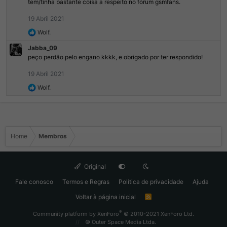
tem/tinha bastante coisa a respeito no fórum gsmfans.
:
19 Abril 2021
R
Wolf.
e
Jabba_09
a
peço perdão pelo engano kkkk, e obrigado por ter respondido!
ç
õ
19 Abril 2021
e
s
R
Wolf.
:
e
a
ç
õ
e
Home
Membros
s
:
Original
Fale conosco
Termos e Regras
Política de privacidade
Ajuda
Voltar à página inicial
R
S
S
®
Community platform by XenForo
© 2010-2021 XenForo Ltd.
© Outer Space Media Ltda.