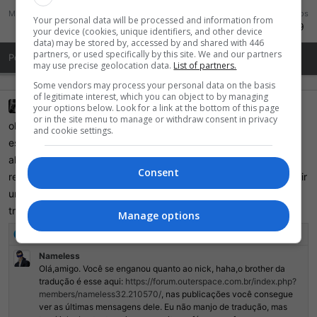
Mensagens
Reações
Pontos
Your personal data will be processed and information from
1.488
5.210
709
your device (cookies, unique identifiers, and other device
data) may be stored by, accessed by and shared with 446
partners, or used specifically by this site. We and our partners
Posts de Perfil
Última atividade
Publicações
Sobre Mim
may use precise geolocation data.
List of partners.
Some vendors may process your personal data on the basis
of legitimate interest, which you can object to by managing
Jabba_09
19 Abril 2021
your options below. Look for a link at the bottom of this page
or in the site menu to manage or withdraw consent in privacy
olá nameless, sou novo aqui neste fórum, estou te mandando
and cookie settings.
está mensagem porque vi um tópico de 2018 eu acho, que
algumas pessoas diziam que você estava traduzindo red dead
Consent
redemption de Xbox 360, e como está?, também queria te pedir
umas dicas sobre a tradução dos jogos, como fazer uma
tradução, que programa usar, do que precisa etc..
Manage options
R
Wolf.
e
Nameless
a
Olá,amigo. Você se enganou quanto ao nick, haha,o brother da
ç
tradução é esse aqui:
https://forum.outerspace.com.br/index.php?
õ
members/nameless32.210570/
, nas publicações você consegue
e
ver as últimas mensagens dele. Eu não manjo de tradução, mas
s