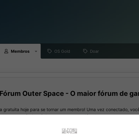
Membros
OS Gold
Doar
Fórum Outer Space - O maior fórum de ga
a gratuita hoje para se tornar um membro! Uma vez conectado, você
nando seus próprios tópicos e postagens, além de se conectar com 
meio de sua própria caixa de entrada privada!