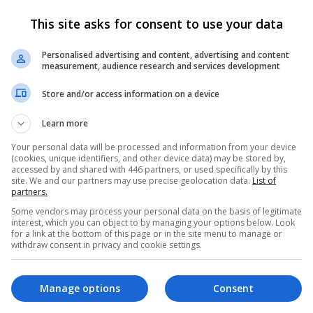
Criar Conta
Entrar
This site asks for consent to use your data
Personalised advertising and content, advertising and content
measurement, audience research and services development
 receber alguns recursos exclusivos, incluindo
navegação sem anúnci
Store and/or access information on a device
Learn more
Your personal data will be processed and information from your device
(cookies, unique identifiers, and other device data) may be stored by,
accessed by and shared with 446 partners, or used specifically by this
site. We and our partners may use precise geolocation data.
List of
partners.
Some vendors may process your personal data on the basis of legitimate
interest, which you can object to by managing your options below. Look
for a link at the bottom of this page or in the site menu to manage or
18
withdraw consent in privacy and cookie settings.
Reações
9.704
Manage options
Consent