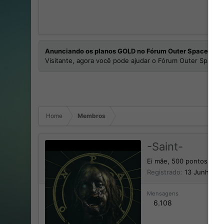
Anunciando os planos GOLD no Fórum Outer Space
Visitante, agora você pode ajudar o Fórum Outer Space e
Home
Membros
-Saint-
Ei mãe, 500 pontos!
Registrado
13 Junho 20
Mensagens
6.108