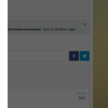
os
e
dois temas exclusivos
. Veja os detalhes
aqui.
Pontos
503