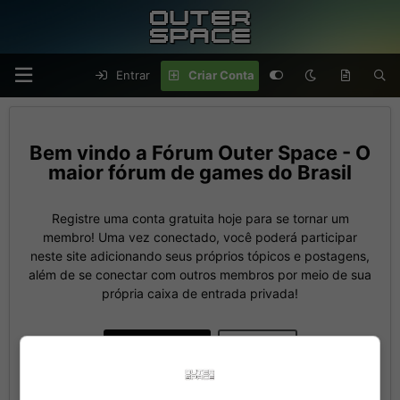
Entrar
Criar Conta
Fórum Outer Space - O
maior fórum de games do Brasil
Registre uma conta gratuita hoje para se tornar um
membro! Uma vez conectado, você poderá participar
neste site adicionando seus próprios tópicos e postagens,
além de se conectar com outros membros por meio de sua
própria caixa de entrada privada!
Criar Conta
Entrar