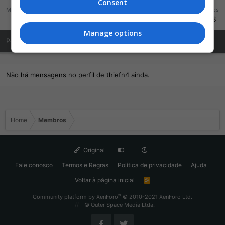
Consent
Mensagens
Reações
Pontos
133
384
998
Manage options
Posts de Perfil
Última atividade
Publicações
Sobre Mim
Não há mensagens no perfil de thiefn4 ainda.
Home
Membros
Original
Fale conosco
Termos e Regras
Política de privacidade
Ajuda
Voltar à página inicial
R
S
S
®
Community platform by XenForo
© 2010-2021 XenForo Ltd.
© Outer Space Media Ltda.