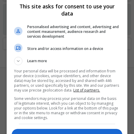
This site asks for consent to use your
Anunciando os planos GOLD no Fórum Outer Space
data
Visitante, agora você pode ajudar o Fórum Outer Space e
receber alguns recursos exclusivos, incluindo
navegação sem
Personalised advertising and content, advertising and
anúncios
e
dois temas exclusivos
. Veja os detalhes
aqui.
content measurement, audience research and
services development
Home
Membros
Store and/or access information on a device
Learn more
Your personal data will be processed and information from
your device (cookies, unique identifiers, and other device
data) may be stored by, accessed by and shared with 446
partners, or used specifically by this site. We and our partners
may use precise geolocation data.
List of partners.
Some vendors may process your personal data on the basis
of legitimate interest, which you can object to by managing
thiefn4
your options below. Look for a link at the bottom of this page
or in the site menu to manage or withdraw consent in privacy
Ei mãe, 500 pontos!
and cookie settings.
Registrado
5 Março 2003
Visto pela última vez
Ontem às 21:45