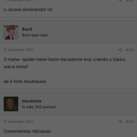
o Jacaré dominando! xD
Bac0
Bam-bam-bam
11 Setembro 2011
#34
O maha- spider-hater-fedor-decadente-boy criando o tópico
sobre mma?
ae é foda heuahauea
blackhole
Ei mãe, 500 pontos!
11 Setembro 2011
#35
Comentarista ridiculoso.