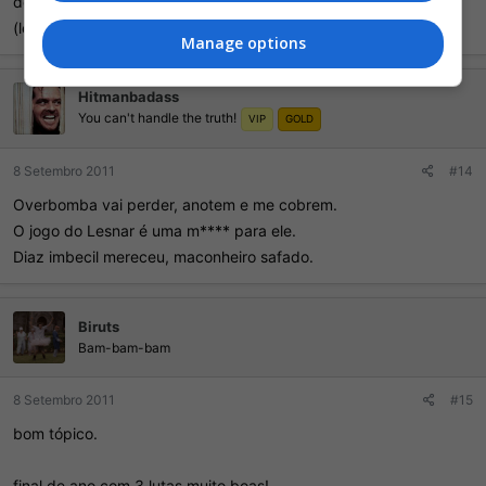
do overbomba, vai começar a limpar a categoria por baixo
(lernar é um b*sta, para aqueles que acham ele bom)
Manage options
Hitmanbadass
You can't handle the truth!
VIP
GOLD
8 Setembro 2011
#14
Overbomba vai perder, anotem e me cobrem.
O jogo do Lesnar é uma m**** para ele.
Diaz imbecil mereceu, maconheiro safado.
Biruts
Bam-bam-bam
8 Setembro 2011
#15
bom tópico.
final de ano com 3 lutas muito boas!