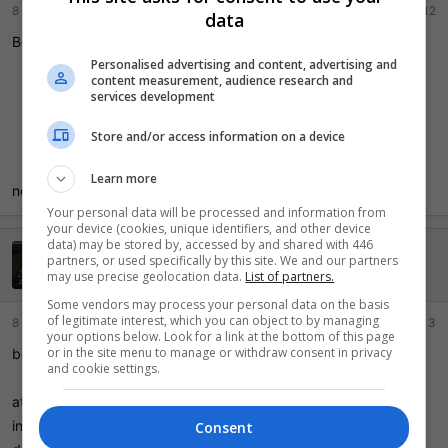
8 Setembro 2011
#12
data
Bom topico, acompanharei...pois manjo mto de MMA.....
Personalised advertising and content, advertising and
content measurement, audience research and
services development
Store and/or access information on a device
Learn more
not....nao manjo nada mas curto
Your personal data will be processed and information from
your device (cookies, unique identifiers, and other device
data) may be stored by, accessed by and shared with 446
Coraiola
partners, or used specifically by this site. We and our partners
Ei mãe, 500 pontos!
may use precise geolocation data.
List of partners.
Some vendors may process your personal data on the basis
of legitimate interest, which you can object to by managing
8 Setembro 2011
#13
your options below. Look for a link at the bottom of this page
or in the site menu to manage or withdraw consent in privacy
bom tópeco, acompanharei.
and cookie settings.
atualmente acompanho o blog do gustavo noblat para me
interar das noticias, mas nao sabia q ja tinham marcado a luta
Consent