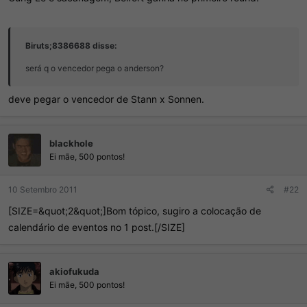
Biruts;8386688 disse:
será q o vencedor pega o anderson?
deve pegar o vencedor de Stann x Sonnen.
blackhole
Ei mãe, 500 pontos!
10 Setembro 2011
#22
[SIZE=&quot;2&quot;]Bom tópico, sugiro a colocação de
calendário de eventos no 1 post.[/SIZE]
akiofukuda
Ei mãe, 500 pontos!