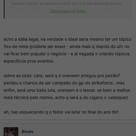
mostrar o cartaz do próximo evento etc, e acabo deixando passar
batido por não ter espaço, o que acredito que deva ocorrera com
Clique para ver tudo...
muitas pessoas também.
Aliás, muitas vezes acabamos comentando em tópicos de eventos
antigos, ou puxando discussões sobre outras organizações,
lutadores etc o que me faz acreditar que um tópico assim seria
acho a idéia legal, na verdade o ideal seria mesmo ter um tópico
necessário. E como não via ninguém criando tópico assim, para
fixo de mma (poderia ser esse) - ainda mais q depois do ufc rio
discutir o esporte no geral, resolvi criar. Até pq o número de fãs está
vai ficar bem popular o negócio - e aí negada ir criando tópicos
crescendo na OS
específicos pros eventos.
Minha intenção seria de comentar tudo que citei acima (assim
como duvidas no geral) neste tópico e continuar com os tópicos
sobre as lutas: cara, será q o overeem arregou pro pezão?
específicos para cada evento (que são basicamente do UFC e
perdeu a chance de ser campeão do gp do strikeforce...mas
Strikeforce).
enfim, será uma baita luta, overeem e o lesnar. se bem a melhor,
Não sei o que vocês pensam sobre isto, mas fica minha idéia.
mais técnica pelo menos, acho q será a do cigano x velasquez
Acredito que até atrairia mais usuários para acompanhar o esporte.
ah, nao esquecendo q o fedor vai lutar no final do ano tb!!
Biruts