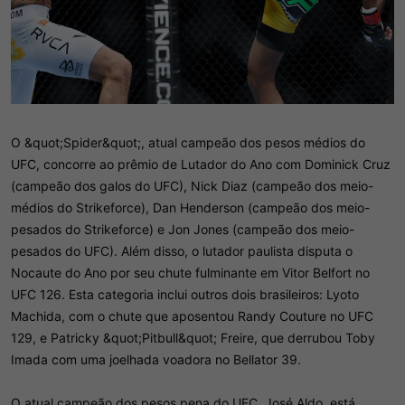
O &quot;Spider&quot;, atual campeão dos pesos médios do
UFC, concorre ao prêmio de Lutador do Ano com Dominick Cruz
(campeão dos galos do UFC), Nick Diaz (campeão dos meio-
médios do Strikeforce), Dan Henderson (campeão dos meio-
pesados do Strikeforce) e Jon Jones (campeão dos meio-
pesados do UFC). Além disso, o lutador paulista disputa o
Nocaute do Ano por seu chute fulminante em Vitor Belfort no
UFC 126. Esta categoria inclui outros dois brasileiros: Lyoto
Machida, com o chute que aposentou Randy Couture no UFC
129, e Patricky &quot;Pitbull&quot; Freire, que derrubou Toby
Imada com uma joelhada voadora no Bellator 39.
O atual campeão dos pesos pena do UFC, José Aldo, está