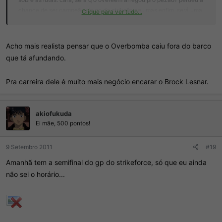
chance de ser campeão do gp do strikeforce...mas enfim, será uma
Clique para ver tudo...
baita luta, overeem e o lesnar. se bem a melhor, mais técnica pelo
menos, acho q será a do cigano x velasquez
Acho mais realista pensar que o Overbomba caiu fora do barco
ah, nao esquecendo q o fedor vai lutar no final do ano tb!!
que tá afundando.
Pra carreira dele é muito mais negócio encarar o Brock Lesnar.
akiofukuda
Ei mãe, 500 pontos!
9 Setembro 2011
#19
Amanhã tem a semifinal do gp do strikeforce, só que eu ainda
não sei o horário...