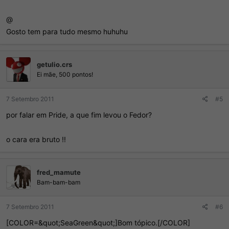
@
Gosto tem para tudo mesmo huhuhu
getulio.crs
Ei mãe, 500 pontos!
7 Setembro 2011
#5
por falar em Pride, a que fim levou o Fedor?
o cara era bruto !!
fred_mamute
Bam-bam-bam
7 Setembro 2011
#6
[COLOR=&quot;SeaGreen&quot;]Bom tópico.[/COLOR]