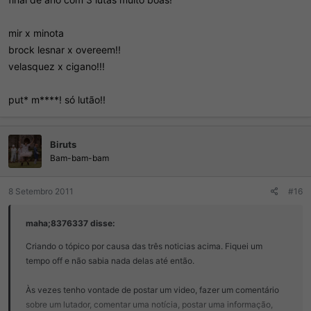
mir x minota
brock lesnar x overeem!!
velasquez x cigano!!!
put* m****! só lutão!!
Biruts
Bam-bam-bam
8 Setembro 2011
#16
maha;8376337 disse:
Criando o tópico por causa das três noticias acima. Fiquei um
tempo off e não sabia nada delas até então.
Às vezes tenho vontade de postar um video, fazer um comentário
sobre um lutador, comentar uma notícia, postar uma informação,