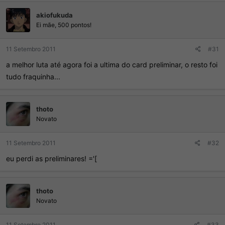
akiofukuda
Ei mãe, 500 pontos!
11 Setembro 2011
#31
a melhor luta até agora foi a ultima do card preliminar, o resto foi
tudo fraquinha...
thoto
Novato
11 Setembro 2011
#32
eu perdi as preliminares! ='[
thoto
Novato
11 Setembro 2011
#33