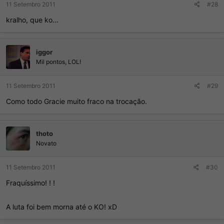
11 Setembro 2011
#28
kralho, que ko...
iggor
Mil pontos, LOL!
11 Setembro 2011
#29
Como todo Gracie muito fraco na trocação.
thoto
Novato
11 Setembro 2011
#30
Fraquíssimo! ! !
A luta foi bem morna até o KO! xD