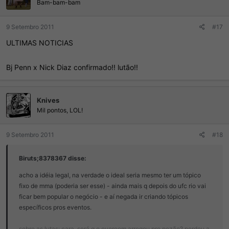
Bam-bam-bam
9 Setembro 2011
#17
ULTIMAS NOTICIAS
Bj Penn x Nick Diaz confirmado!! lutão!!
Knives
Mil pontos, LOL!
9 Setembro 2011
#18
Biruts;8378367 disse:
acho a idéia legal, na verdade o ideal seria mesmo ter um tópico
fixo de mma (poderia ser esse) - ainda mais q depois do ufc rio vai
ficar bem popular o negócio - e aí negada ir criando tópicos
específicos pros eventos.
sobre as lutas: cara, será q o overeem arregou pro pezão? perdeu a