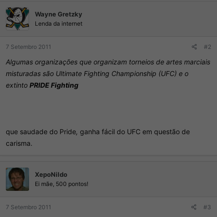
Rickson Gracie, mantiveram este desafio que passaram a se dar
como duelos de Vale Tudo sem a presença da mídia.
Wayne Gretzky
Lenda da internet
7 Setembro 2011
#2
Algumas organizações que organizam torneios de artes marciais
misturadas são Ultimate Fighting Championship (UFC) e o
extinto
PRIDE Fighting
que saudade do Pride
,
ganha fácil do UFC em questão de
carisma.
XepoNildo
Ei mãe, 500 pontos!
7 Setembro 2011
#3