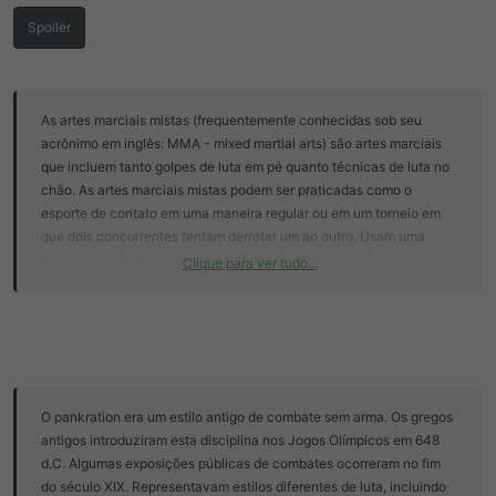
d
c
o
i
Spoiler
t
o
ó
p
i
As artes marciais mistas (frequentemente conhecidas sob seu
c
o
acrônimo em inglês: MMA - mixed martial arts) são artes marciais
que incluem tanto golpes de luta em pé quanto técnicas de luta no
chão. As artes marciais mistas podem ser praticadas como o
esporte de contato em uma maneira regular ou em um torneio em
que dois concorrentes tentam derrotar um ao outro. Usam uma
escala grande de técnicas permitidas de artes marciais, como
Clique para ver tudo...
golpes utilizando os punhos, pés, cotovelos, joelhos, além de
técnicas de imobilização, como lances e alavancas.
Algumas organizações que organizam torneios de artes marciais
misturadas são Ultimate Fighting Championship (UFC) e o extinto
PRIDE Fighting Championships. Em opinião popular, os termos artes
marciais misturadas e vale-tudo tem o mesmo significado.
O pankration era um estilo antigo de combate sem arma. Os gregos
Entretanto, as diferenças entre estes termos devem ser
antigos introduziram esta disciplina nos Jogos Olímpicos em 648
reconhecidas e ambos devem ser distinguidos do termo full contact
d.C. Algumas exposições públicas de combates ocorreram no fim
(&quot;contato pleno&quot;).
do século XIX. Representavam estilos diferentes de luta, incluindo