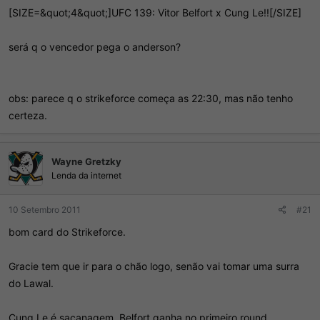
[SIZE=&quot;4&quot;]UFC 139: Vitor Belfort x Cung Le!![/SIZE]
será q o vencedor pega o anderson?
obs: parece q o strikeforce começa as 22:30, mas não tenho
certeza.
Wayne Gretzky
Lenda da internet
10 Setembro 2011
#21
bom card do Strikeforce.
Gracie tem que ir para o chão logo, senão vai tomar uma surra
do Lawal.
Cung Le é sacanagem, Belfort ganha no primeiro round.