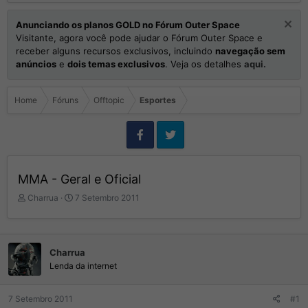
Anunciando os planos GOLD no Fórum Outer Space
Visitante, agora você pode ajudar o Fórum Outer Space e
receber alguns recursos exclusivos, incluindo
navegação sem
anúncios
e
dois temas exclusivos
. Veja os detalhes
aqui.
Home
Fóruns
Offtopic
Esportes
MMA - Geral e Oficial
I
D
Charrua
7 Setembro 2011
n
a
i
t
c
a
i
d
Charrua
a
e
Lenda da internet
d
I
o
n
r
í
7 Setembro 2011
#1