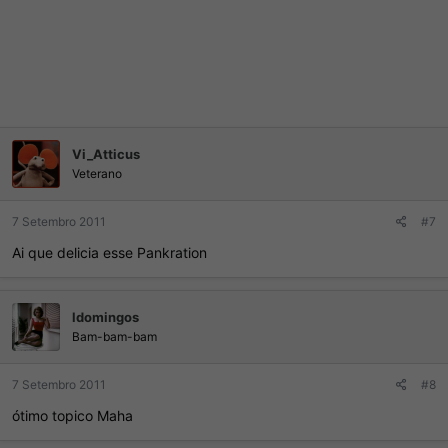
Vi_Atticus
Veterano
7 Setembro 2011
#7
Ai que delicia esse Pankration
ldomingos
Bam-bam-bam
7 Setembro 2011
#8
ótimo topico Maha