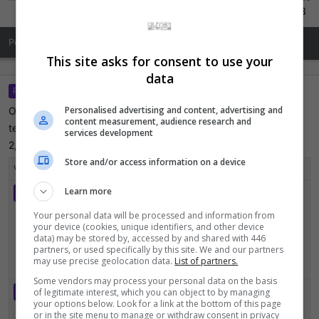
3.640
5.446
703
Posts de Perfil
Última atividade
Publicações
Sobre Mim
This site asks for consent to use your
data
Protomanx
5 Dezembro 2014
P
Personalised advertising and content, advertising and
Ola amigo, tenho interesse nos seu games de master System,
content measurement, audience research and
tem mais fotos? especialmente o Sonic Chaos e Mortal Kombat
services development
2, meu email é davidricardo1984@hotmail.com Obrigado :D
Store and/or access information on a device
Visualizar comentários prévios…
Protomanx
Learn more
P
Serio? kkkkkkkk, então dei sorte, mas que pena eu queria o Global
Your personal data will be processed and information from
Gladiators tbm, mas tipo, nem precisa de foto boa era so pra ver
your device (cookies, unique identifiers, and other device
como ta as capinha. Em todo caso separa elas pra mim kkkkk..
data) may be stored by, accessed by and shared with 446
Obrigado amigo e aguardo!
partners, or used specifically by this site. We and our partners
may use precise geolocation data.
List of partners.
6 Dezembro 2014
Some vendors may process your personal data on the basis
Protomanx
P
of legitimate interest, which you can object to by managing
Obs. Sou de Nanuque - Minas Gerais (Fim do mundo rsrsrs)...
your options below. Look for a link at the bottom of this page
or in the site menu to manage or withdraw consent in privacy