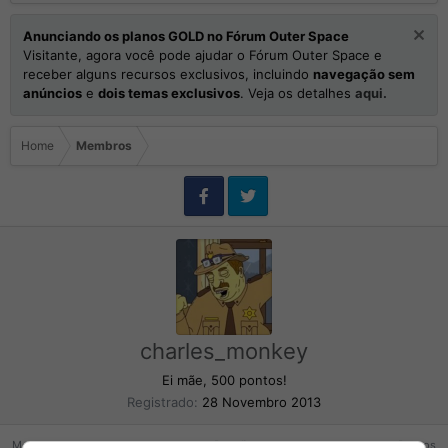
Anunciando os planos GOLD no Fórum Outer Space
Visitante, agora você pode ajudar o Fórum Outer Space e
receber alguns recursos exclusivos, incluindo
navegação sem
anúncios
e
dois temas exclusivos
. Veja os detalhes
aqui.
Home
Membros
charles_monkey
Ei mãe, 500 pontos!
Registrado
28 Novembro 2013
Mensagens
Reações
Pontos