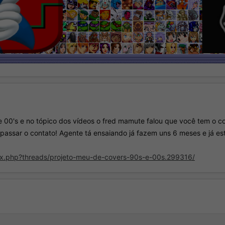
 00's e no tópico dos vídeos o fred mamute falou que você tem o 
assar o contato! Agente tá ensaiando já fazem uns 6 meses e já es
dex.php?threads/projeto-meu-de-covers-90s-e-00s.299316/