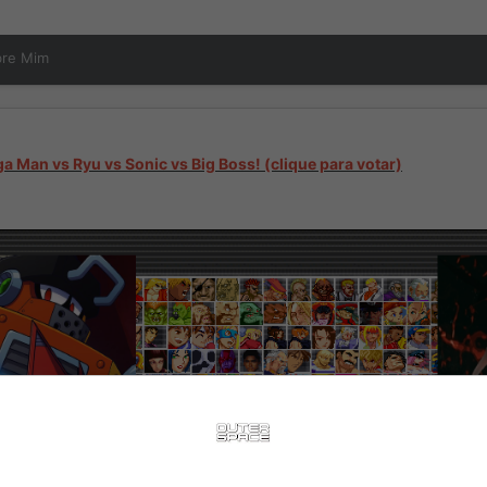
bre Mim
a Man vs Ryu vs Sonic vs Big Boss! (clique para votar)