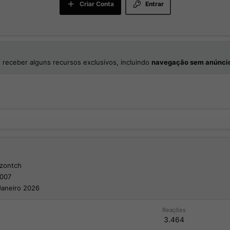
Criar Conta
Entrar
 receber alguns recursos exclusivos, incluindo
navegação sem anúnci
lzontch
2007
Janeiro 2026
Reações
3.464