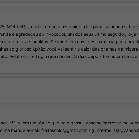
 MORRER, a muito tempo um seguidor do kpirão sumonou satanás j
enda e agradeceu ao invocador, um dos seus ultimo seguidor, joga
rutando novos acólitos. Se você não enviar essa mensagem para 30
nhas ao glorioso kpirão você vai sentir o calor das chamas da mize
o. Velotrol riu e fingiu que não leu, 3 dias depois tomou um tiro de
Book n°1, vi em um tópico que vc a possui. caso se interesse me ve
to me mande e-mail: freitascold@gmail.com / guilherme_asf@yahoo.