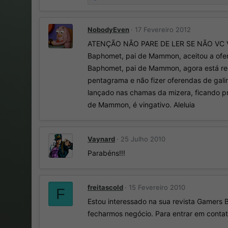
e
a
ç
NobodyEven
17 Fevereiro 2012
õ
e
ATENÇÃO NÃO PARE DE LER SE NÃO VC VAI
s
Baphomet, pai de Mammon, aceitou a ofer
:
Baphomet, pai de Mammon, agora está rec
pentagrama e não fizer oferendas de gali
lançado nas chamas da mizera, ficando pret
de Mammon, é vingativo. Aleluia
Vaynard
25 Julho 2010
Parabéns!!!
freitascold
15 Fevereiro 2010
F
Estou interessado na sua revista Gamers 
fecharmos negócio. Para entrar em conta