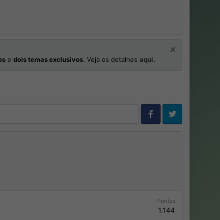
os
e
dois temas exclusivos
. Veja os detalhes
aqui.
Pontos
1.144