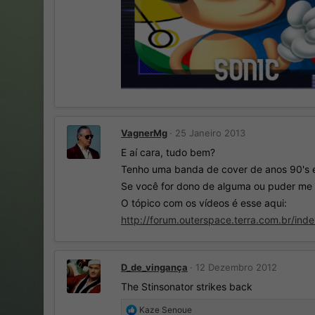
VagnerMg
25 Janeiro 2013
E aí cara, tudo bem?
Tenho uma banda de cover de anos 90's e
Se você for dono de alguma ou puder me p
O tópico com os vídeos é esse aqui:
http://forum.outerspace.terra.com.br/in
D_de_vingança
12 Dezembro 2012
The Stinsonator strikes back
R
Kaze Senoue